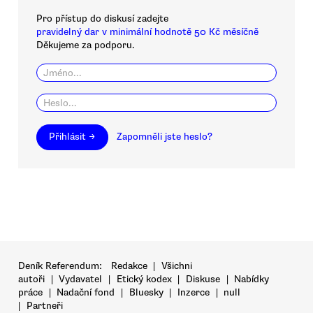
Pro přístup do diskusí zadejte
pravidelný dar v minimální hodnotě 50 Kč měsíčně
Děkujeme za podporu.
Přihlásit →
Zapomněli jste heslo?
Deník Referendum:
Redakce
|
Všichni
autoři
|
Vydavatel
|
Etický kodex
|
Diskuse
|
Nabídky
práce
|
Nadační fond
|
Bluesky
|
Inzerce
|
null
|
Partneři