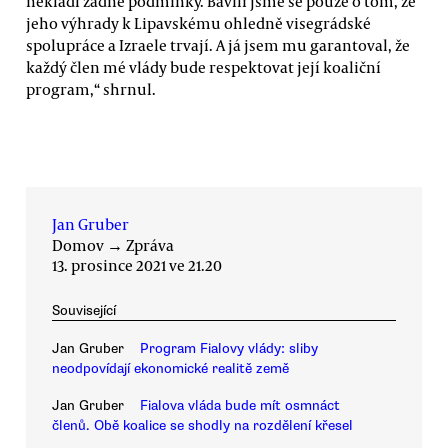
nekladl žádné podmínky. Bavili jsme se pouze o tom, že
jeho výhrady k Lipavskému ohledně visegrádské
spolupráce a Izraele trvají. A já jsem mu garantoval, že
každý člen mé vlády bude respektovat její koaliční
program,“ shrnul.
Jan Gruber
Domov
→
Zpráva
13. prosince 2021 ve 21.20
Související
Jan Gruber
Program Fialovy vlády: sliby
neodpovídají ekonomické realitě země
Jan Gruber
Fialova vláda bude mít osmnáct
členů. Obě koalice se shodly na rozdělení křesel