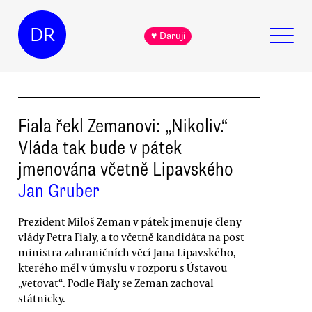
DR
♥ Daruji
Fiala řekl Zemanovi: „Nikoliv.“
Vláda tak bude v pátek
jmenována včetně Lipavského
Jan Gruber
Prezident Miloš Zeman v pátek jmenuje členy
vlády Petra Fialy, a to včetně kandidáta na post
ministra zahraničních věcí Jana Lipavského,
kterého měl v úmyslu v rozporu s Ústavou
„vetovat“. Podle Fialy se Zeman zachoval
státnicky.