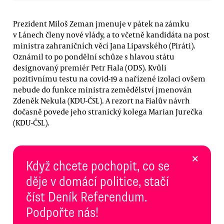
Prezident Miloš Zeman jmenuje v pátek na zámku
v Lánech členy nové vlády, a to včetně kandidáta na post
ministra zahraničních věcí Jana Lipavského (Piráti).
Oznámil to po pondělní schůze s hlavou státu
designovaný premiér Petr Fiala (ODS). Kvůli
pozitivnímu testu na covid-19 a nařízené izolaci ovšem
nebude do funkce ministra zemědělství jmenován
Zdeněk Nekula (KDU-ČSL). A rezort na Fialův návrh
dočasně povede jeho stranický kolega Marian Jurečka
(KDU-ČSL).
×
Když chcete pochopit, co se
děje v domácí politice, stačí
číst Deník Referendum.
Podpořte nás!