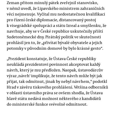
Zeman přitom minulý pátek zveřejnil stanovisko,
v němž uvedl, že Lipavského ministrem zahraničních
věcí nejmenuje. Vyčítal mu nedostatečnou kvalifikaci
pro řízení české diplomacie, distancovaný postoj
k visegrádské spolupráci a státu Izreal a smyšlenku, že
navrhuje, aby se v České republice uskutečnily příští
Sudetoněmecké dny. Pirátský politik ve skutečnosti
prohlásil jen to, že „přivítat bývalé obyvatele a jejich
potomky v původním domově by bylo krásné gesto“.
„Prezident konstatuje, že Ústava České republiky
neukládá prezidentovi povinnost akceptovat každý
návrh, který je mu předložen. Naopak, ústavodárcův
výraz ‚návrh‘ implikuje, že tento návrh může být jak
přijat, tak odmítnut, jinak by nebyl návrhem,“ podotkl
Hrad v závěru tiskového prohlášení. Většina odborníků
v oblasti ústavního práva se ovšem shodla, že Ústava
hlavě státu nedává možnost některého z kandidátů
do ministerské funkce svévolně odmítnout.