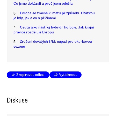
Co jsme dokázali a proč jsem odešla
3.
Evropa se změně klimatu přizpůsobí. Otázkou
je kdy, jak a co s příčinami
4.
Ceuta jako nástroj hybridního boje. Jak krajní
pravice rozděluje Evropu
5.
Zrušení devátých tříd: nápad pro okurkovou
sezónu
Zkopírovat odkaz
Vytisknout
Diskuse