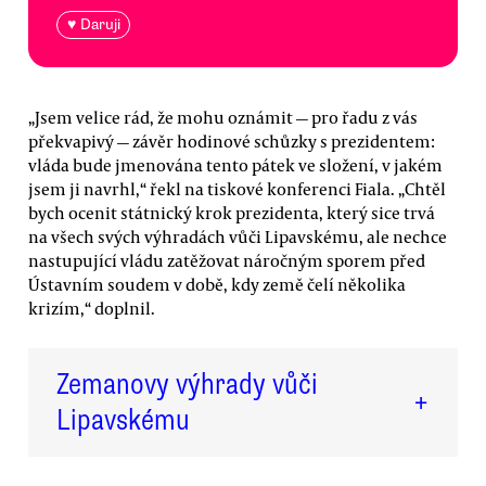
♥ Daruji
„Jsem velice rád, že mohu oznámit — pro řadu z vás
překvapivý — závěr hodinové schůzky s prezidentem:
vláda bude jmenována tento pátek ve složení, v jakém
jsem ji navrhl,“ řekl na tiskové konferenci Fiala. „Chtěl
bych ocenit státnický krok prezidenta, který sice trvá
na všech svých výhradách vůči Lipavskému, ale nechce
nastupující vládu zatěžovat náročným sporem před
Ústavním soudem v době, kdy země čelí několika
krizím,“ doplnil.
Zemanovy výhrady vůči
+
Lipavskému