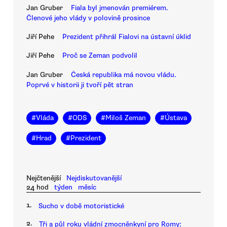
Jan Gruber
Fiala byl jmenován premiérem.
Členové jeho vlády v polovině prosince
Jiří Pehe
Prezident přihrál Fialovi na ústavní úklid
Jiří Pehe
Proč se Zeman podvolil
Jan Gruber
Česká republika má novou vládu.
Poprvé v historii ji tvoří pět stran
#
Vláda
#
ODS
#
Miloš Zeman
#
Ústava
#
Hrad
#
Prezident
Nejčtenější
Nejdiskutovanější
24 hod
týden
měsíc
1.
Sucho v době motoristické
2.
Tři a půl roku vládní zmocněnkyní pro Romy: