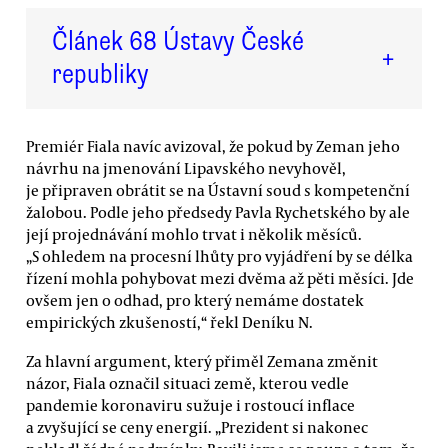
Článek 68 Ústavy České
+
republiky
Premiér Fiala navíc avizoval, že pokud by Zeman jeho
návrhu na jmenování Lipavského nevyhověl,
je připraven obrátit se na Ústavní soud s kompetenční
žalobou. Podle jeho předsedy Pavla Rychetského by ale
její projednávání mohlo trvat i několik měsíců.
„S ohledem na procesní lhůty pro vyjádření by se délka
řízení mohla pohybovat mezi dvěma až pěti měsíci. Jde
ovšem jen o odhad, pro který nemáme dostatek
empirických zkušeností,“ řekl Deníku N.
Za hlavní argument, který přiměl Zemana změnit
názor, Fiala označil situaci země, kterou vedle
pandemie koronaviru sužuje i rostoucí inflace
a zvyšující se ceny energií. „Prezident si nakonec