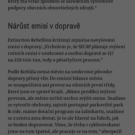
který má velké zpoždění se zavedením systémové
podpory obecních obnovitelných zdrojů.“
Nárůst emisí v dopravě
Extinction Rebellion kritizují zejména navyšování
emisí z dopravy: „Vrcholem je, že SECAP plánuje zvýšení
ročních emisí v soukromé a osobní dopravě ze 157
na 229 tisíc tun, tedy o pětačtyřicet procent.“
Podle Košťála nemá město na soukromé původce
dopravy přímý vliv. Do emisní bilance města
se nezapočítává ani provoz na silnicích první třídy,
které jsou ve správě krajů. „Máme predikci zvýšení
provozu, ale město určitě nechce zvýšit emise. Snažíme
se vytvořit obchvaty, zajistit postupně parkoviště park
& ride, máme dotační program na šalinkartu, snažíme
se z centra auta dostat. Je to ale hlavně na lidech, jak
se budou dopravovat. Víme, že třeba s cyklostezkami
jsme na tom špatně, ale pracuje se na tom,“ ubezpečil