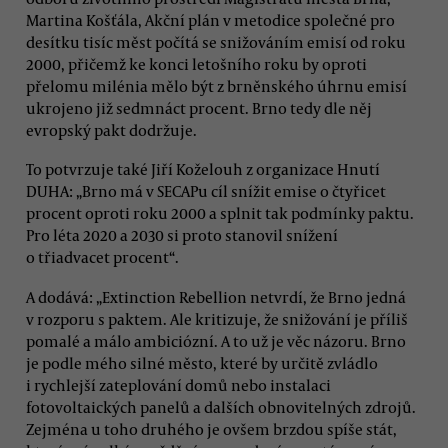
Martina Košťála, Akční plán v metodice společné pro
desítku tisíc měst počítá se snižováním emisí od roku
2000, přičemž ke konci letošního roku by oproti
přelomu milénia mělo být z brněnského úhrnu emisí
ukrojeno již sedmnáct procent. Brno tedy dle něj
evropský pakt dodržuje.
To potvrzuje také Jiří Koželouh z organizace Hnutí
DUHA: „Brno má v SECAPu cíl snížit emise o čtyřicet
procent oproti roku 2000 a splnit tak podmínky paktu.
Pro léta 2020 a 2030 si proto stanovil snížení
o třiadvacet procent“.
A dodává: „Extinction Rebellion netvrdí, že Brno jedná
v rozporu s paktem. Ale kritizuje, že snižování je příliš
pomalé a málo ambiciózní. A to už je věc názoru. Brno
je podle mého silné město, které by určitě zvládlo
i rychlejší zateplování domů nebo instalaci
fotovoltaických panelů a dalších obnovitelných zdrojů.
Zejména u toho druhého je ovšem brzdou spíše stát,