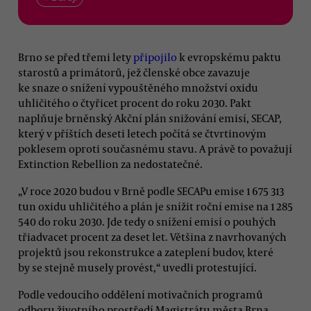
Brno se před třemi lety
připojilo
k evropskému paktu
starostů a primátorů, jež členské obce zavazuje
ke snaze o snížení vypouštěného množství oxidu
uhličitého o čtyřicet procent do roku 2030. Pakt
naplňuje brněnský Akční plán snižování emisí, SECAP,
který v příštích deseti letech počítá se čtvrtinovým
poklesem oproti současnému stavu. A právě to považují
Extinction Rebellion za nedostatečné.
„V roce 2020 budou v Brně podle SECAPu emise 1 675 313
tun oxidu uhličitého a plán je snížit roční emise na 1 285
540 do roku 2030. Jde tedy o snížení emisí o pouhých
třiadvacet procent za deset let. Většina z navrhovaných
projektů jsou rekonstrukce a zateplení budov, které
by se stejně musely provést,“ uvedli protestující.
Podle vedoucího oddělení motivačních programů
odboru životního prostředí Magistrátu města Brna,