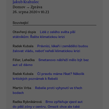
Jakub Krahulec
Domov
→
Zpráva
26. srpna 2020 v 10.23
Související
Otevřený dopis
Lidé z celého světa píší
státníkům: Řešte klimatickou krizi
Radek Kubala
Právníci, lékaři i zemědělci budou
žalovat vládu, neboť neřeší klimatickou krizi
Filler, Lehečka
Smetanovo nábřeží mělo být bez
aut už dávno
Radek Kubala
Čí pravdu máme říkat? Několik
kritických poznámek k Rebelii
Martin Vrba
Rebelie proti vyhynutí ve třech
bodech
Radka Rybnikárová
Brno zpřísňuje vjezd aut
do pěší zóny v centru. Omezit chce ale také