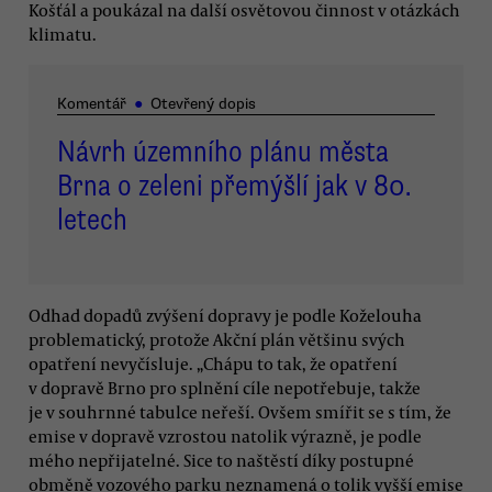
Košťál a poukázal na další osvětovou činnost v otázkách
klimatu.
Komentář
●
Otevřený dopis
Návrh územního plánu města
Brna o zeleni přemýšlí jak v 80.
letech
Odhad dopadů zvýšení dopravy je podle Koželouha
problematický, protože Akční plán většinu svých
opatření nevyčísluje. „Chápu to tak, že opatření
v dopravě Brno pro splnění cíle nepotřebuje, takže
je v souhrnné tabulce neřeší. Ovšem smířit se s tím, že
emise v dopravě vzrostou natolik výrazně, je podle
mého nepřijatelné. Sice to naštěstí díky postupné
obměně vozového parku neznamená o tolik vyšší emise