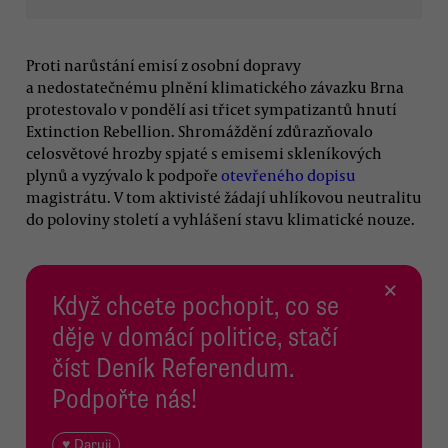
Proti narůstání emisí z osobní dopravy
a nedostatečnému plnění klimatického závazku Brna
protestovalo v pondělí asi třicet sympatizantů hnutí
Extinction Rebellion. Shromáždění zdůrazňovalo
celosvětové hrozby spjaté s emisemi skleníkových
plynů a vyzývalo k podpoře
otevřeného dopisu
magistrátu. V tom aktivisté žádají uhlíkovou neutralitu
do poloviny století a vyhlášení stavu klimatické nouze.
×
Když chcete pochopit, co se
děje v domácí politice, stačí
číst Deník Referendum.
Podpořte nás!
♥ Daruji