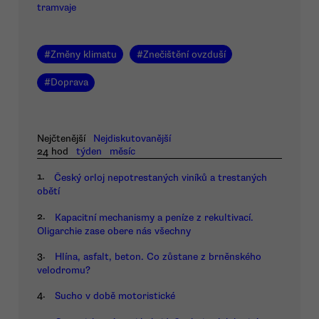
tramvaje
#
Změny klimatu
#
Znečištění ovzduší
#
Doprava
Nejčtenější
Nejdiskutovanější
24 hod
týden
měsíc
1.
Český orloj nepotrestaných viníků a trestaných
obětí
2.
Kapacitní mechanismy a peníze z rekultivací.
Oligarchie zase obere nás všechny
3.
Hlína, asfalt, beton. Co zůstane z brněnského
velodromu?
4.
Sucho v době motoristické