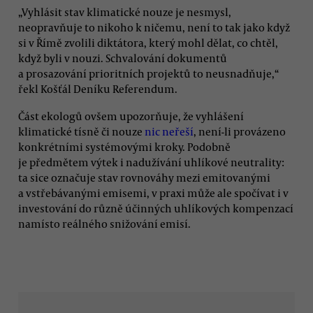
„Vyhlásit stav klimatické nouze je nesmysl,
neopravňuje to nikoho k ničemu, není to tak jako když
si v Římě zvolili diktátora, který mohl dělat, co chtěl,
když byli v nouzi. Schvalování dokumentů
a prosazování prioritních projektů to neusnadňuje,“
řekl Košťál Deníku Referendum.
Část ekologů ovšem upozorňuje, že vyhlášení
klimatické tísně či nouze
nic neřeší
, není-li provázeno
konkrétními systémovými kroky. Podobně
je předmětem výtek i nadužívání uhlíkové neutrality:
ta sice označuje stav rovnováhy mezi emitovanými
a vstřebávanými emisemi, v praxi může ale spočívat i v
investování do různě účinných uhlíkových kompenzací
namísto reálného snižování emisí.