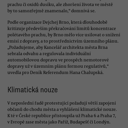
prachu či oxidů dusíku, ale zhoršení života ve městě
by to samozřejmě znamenalo,“ domnívá se.
Podle organizace Dejchej Brno, která dlouhodobě
kritizuje především překračování limitů koncentrace
polétavého prachu, by Brno mělo více usilovat o snížení
emisí z dopravy, a to prostřednictvím územního plánu.
„Požadujeme, aby Kancelář architekta města Brna
sebrala odvahu a regulovala individuální
automobilovou dopravu ve prospěch nemotorové
dopravy už v územním plánu formou regulativů,“
uvedla pro Deník Referendum Hana Chalupská.
Klimatická nouze
V neposlední řadě protestující požadují větší zapojení
občanů do chodu města a vyhlášení klimatické nouze.
K té v České republice přistoupila už Praha 6 a Praha 7,
v Evropě zase města jako Paříž, Budapešť či Londýn.