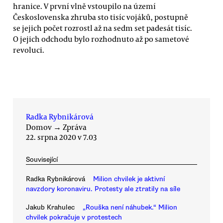
hranice. V první vlně vstoupilo na území
Československa zhruba sto tisíc vojáků, postupně
se jejich počet rozrostl až na sedm set padesát tisíc.
O jejich odchodu bylo rozhodnuto až po sametové
revoluci.
Radka Rybnikárová
Domov
→
Zpráva
22. srpna 2020 v 7.03
Související
Radka Rybnikárová
Milion chvilek je aktivní
navzdory koronaviru. Protesty ale ztratily na síle
Jakub Krahulec
„Rouška není náhubek.“ Milion
chvilek pokračuje v protestech