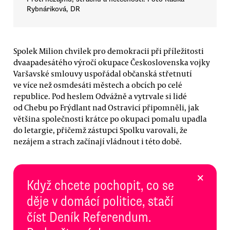
Rybnáriková, DR
Spolek Milion chvilek pro demokracii při příležitosti
dvaapadesátého výročí okupace Československa vojky
Varšavské smlouvy uspořádal občanská střetnutí
ve více než osmdesáti městech a obcích po celé
republice. Pod heslem Odvážně a vytrvale si lidé
od Chebu po Frýdlant nad Ostravicí připomněli, jak
většina společnosti krátce po okupaci pomalu upadla
do letargie, přičemž zástupci Spolku varovali, že
nezájem a strach začínají vládnout i této době.
×
Když chcete pochopit, co se
děje v domácí politice, stačí
číst Deník Referendum.