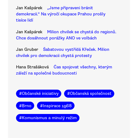
Jan Kašpárek
„Jsme připraveni bránit
demokracii.“ Na výročí okupace Prahou prošly
tisíce lidí
Jan Kašpárek
Milion chvilek se chystá do regionů.
Chce dosáhnout porážky ANO ve volbách
Jan Gruber
Šabatovou vystřídá Křeček. Milion
chvilek pro demokracii chystá protesty
Hana Strašáková
Čas spojovat všechny, kterým
záleží na společné budoucnosti
#
Občanské iniciativy
#
Občanská společnost
#
Brno
#
Inspirace 1968
#
Komunismus a minulý režim