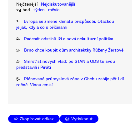
Nejčtenější
Nejdiskutovanější
24 hod
týden
měsíc
1.
Evropa se změně klimatu přizpůsobí. Otázkou
je jak, kdy a co s příčinami
2.
Padesát odstínů lži a nová nekulturní politika
3.
Brno chce koupit dům architektky Růženy Žertové
4.
Smršť stínových vlád: po STAN a ODS tu svou
představili i Piráti
5.
Plánovaná průmyslová zóna v Chebu zabije pět lidí
ročně. Vinou emisí
Zkopírovat odkaz
Vytisknout