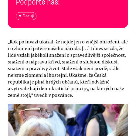
Podpořte nás!
♥ Daruji
„Rok po invazi ukázal, že nejde jen o vnější ohrožení, ale
i o zlomení páteře našeho národa. […] I dnes se zdá, že
lidé vzdali jakékoli snažení o spravedlivější společnost,
snažení o nápravu křivd, snažení o slušnou diskusi,
snažení o pravdivý život. Stále však není pozdě, stále
nejsme zlomení a lhostejní. Ukažme, že Česká
republika je plná hrdých občanů, kteří odvážně
a vytrvale hájí demokratické principy, na kterých naše
země stojí,“ uvedli v pozvánce.