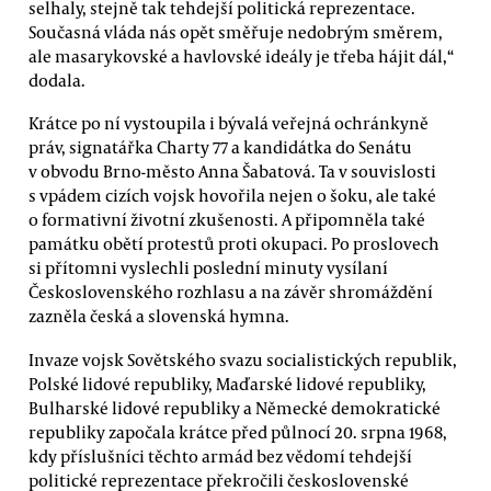
selhaly, stejně tak tehdejší politická reprezentace.
Současná vláda nás opět směřuje nedobrým směrem,
ale masarykovské a havlovské ideály je třeba hájit dál,“
dodala.
Krátce po ní vystoupila i bývalá veřejná ochránkyně
práv, signatářka Charty 77 a kandidátka do Senátu
v obvodu Brno-město Anna Šabatová. Ta v souvislosti
s vpádem cizích vojsk hovořila nejen o šoku, ale také
o formativní životní zkušenosti. A připomněla také
památku obětí protestů proti okupaci. Po proslovech
si přítomni vyslechli poslední minuty vysílaní
Československého rozhlasu a na závěr shromáždění
zazněla česká a slovenská hymna.
Invaze vojsk Sovětského svazu socialistických republik,
Polské lidové republiky, Maďarské lidové republiky,
Bulharské lidové republiky a Německé demokratické
republiky započala krátce před půlnocí 20. srpna 1968,
kdy příslušníci těchto armád bez vědomí tehdejší
politické reprezentace překročili československé