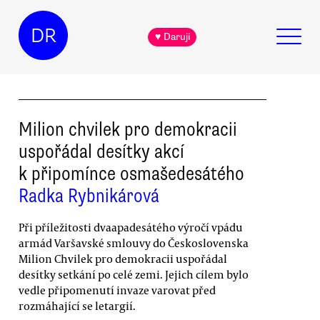
DR
♥ Daruji
Milion chvilek pro demokracii
uspořádal desítky akcí
k připomínce osmašedesátého
Radka Rybnikárová
Při příležitosti dvaapadesátého výročí vpádu
armád Varšavské smlouvy do Československa
Milion Chvilek pro demokracii uspořádal
desítky setkání po celé zemi. Jejich cílem bylo
vedle připomenutí invaze varovat před
rozmáhající se letargií.