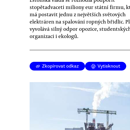
stopětadvaceti miliony eur státní firmu, k
má postavit jednu z největších světových
elektráren na spalování ropných břidlic. P
vyvolává silný odpor opozice, studentskýc
organizaci i ekologů.
Zkopírovat odkaz
Vytisknout