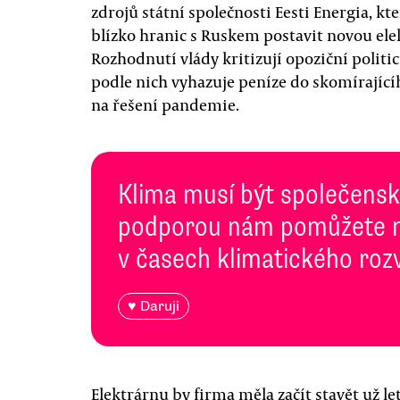
zdrojů státní společnosti Eesti Energia, k
blízko hranic s Ruskem postavit novou ele
Rozhodnutí vlády kritizují opoziční politic
podle nich vyhazuje peníze do skomírající
na řešení pandemie.
Klima musí být společenská
podporou nám pomůžete n
v časech klimatického roz
♥ Daruji
Elektrárnu by firma měla začít stavět už let