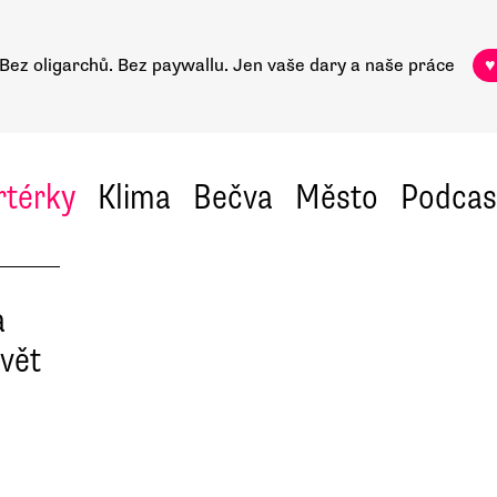
Bez oligarchů. Bez paywallu.
Jen vaše dary a naše práce
♥
rtérky
Klima
Bečva
Město
Podcas
a
avět