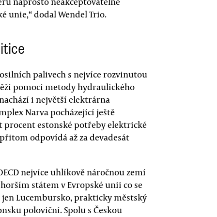
ěru naprosto neakceptovatelné
é unie,“ dodal Wendel Trio.
itice
osilních palivech s nejvíce rozvinutou
 těží pomocí metody hydraulického
achází i největší elektrárna
mplex Narva pocházející ještě
t procent estonské potřeby elektrické
c přitom odpovídá až za devadesát
OECD nejvíce uhlíkově náročnou zemí
horším státem v Evropské unii co se
e jen Lucembursko, prakticky městský
onsku poloviční. Spolu s Českou