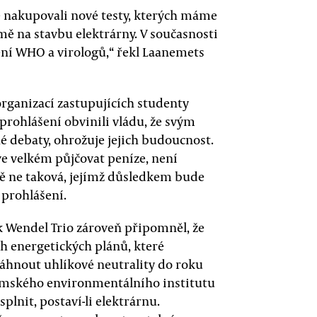
e nakupovali nové testy, kterých máme
rmě na stavbu elektrárny. V současnosti
ní WHO a virologů,“ řekl Laanemets
organizací zastupujících studenty
 prohlášení obvinili vládu, že svým
 debaty, ohrožuje jejich budoucnost.
 ve velkém půjčovat peníze, není
ště ne taková, jejímž důsledkem bude
 prohlášení.
k Wendel Trio zároveň připomněl, že
ch energetických plánů, které
sáhnout uhlíkové neutrality do roku
olmského environmentálního institutu
plnit, postaví-li elektrárnu.