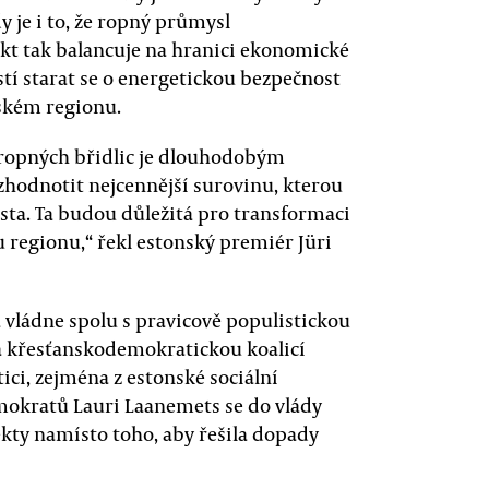
 je i to, že ropný průmysl
jekt tak balancuje na hranici ekonomické
tí starat se o energetickou bezpečnost
ském regionu.
 ropných břidlic je dlouhodobým
odnotit nejcennější surovinu, kterou
sta. Ta budou důležitá pro transformaci
 regionu,“ řekl estonský premiér Jüri
á vládne spolu s pravicově populistickou
a křesťanskodemokratickou koalicí
ici, zejména z estonské sociální
mokratů Lauri Laanemets se do vlády
jekty namísto toho, aby řešila dopady