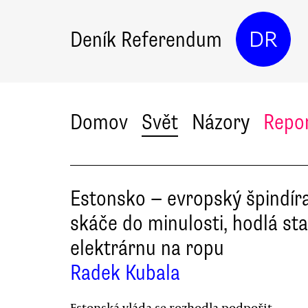
Deník Referendum
DR
Domov
Svět
Názory
Repo
Estonsko — evropský špindír
skáče do minulosti, hodlá st
elektrárnu na ropu
Radek Kubala
Estonská vláda se rozhodla podpořit