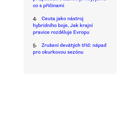
co s příčinami
4.
Ceuta jako nástroj
hybridního boje. Jak krajní
pravice rozděluje Evropu
5.
Zrušení devátých tříd: nápad
pro okurkovou sezónu