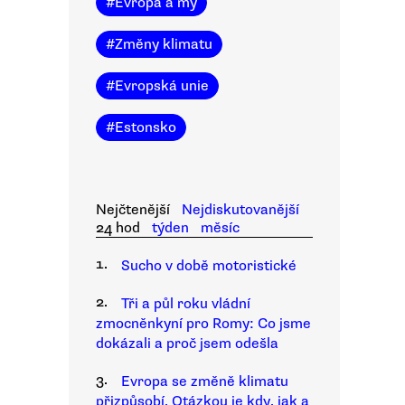
#
Evropa a my
#
Změny klimatu
#
Evropská unie
#
Estonsko
Nejčtenější
Nejdiskutovanější
24 hod
týden
měsíc
1.
Sucho v době motoristické
2.
Tři a půl roku vládní
zmocněnkyní pro Romy: Co jsme
dokázali a proč jsem odešla
3.
Evropa se změně klimatu
přizpůsobí. Otázkou je kdy, jak a