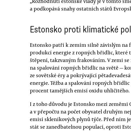
„Rozhodnutí estonské vlády je v tomto sm
a podkopává snahy ostatních států Evropsk
Estonsko proti klimatické pol
Estonsko patří k zemím silně závislým na f
produkcí energie z ropných břidlic, které
štěpení, takzvaným frakováním. V zemi se n
na spalování ropných břidlic na světě — ko
ze sovětské éry a pokrývající pětadevadesá
energie. Těžba a spalování ropných břidli
procent tamějších emisí oxidu uhličitého.
I z toho důvodu je Estonsko mezi zeměmi 
a v přepočtu na počet obyvatel druhým nej
emisí skleníkových plynů týče. Před ním j
stát se zanedbatelnou populací, oproti Est