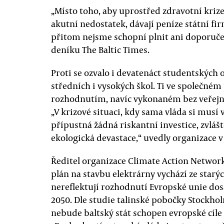
„Místo toho, aby uprostřed zdravotní kriz
akutní nedostatek, dávají peníze státní fi
přitom nejsme schopní plnit ani doporuče
deníku The Baltic Times.
Proti se ozvalo i devatenáct studentských 
středních i vysokých škol. Ti ve společném
rozhodnutím, navíc vykonaném bez veřejné
„V krizové situaci, kdy sama vláda si musí
přípustná žádná riskantní investice, zvlá
ekologická devastace,“ uvedly organizace v
Ředitel organizace Climate Action Networ
plán na stavbu elektrárny vychází ze starý
nereflektují rozhodnutí Evropské unie do
2050. Dle studie talinské pobočky Stockh
nebude baltský stát schopen evropské cíle s