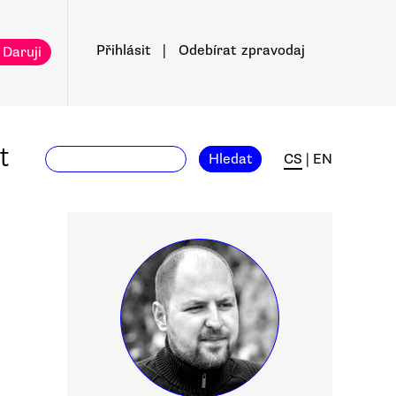
Přihlásit
|
Odebírat
zpravodaj
 Daruji
t
Hledat
CS
|
EN