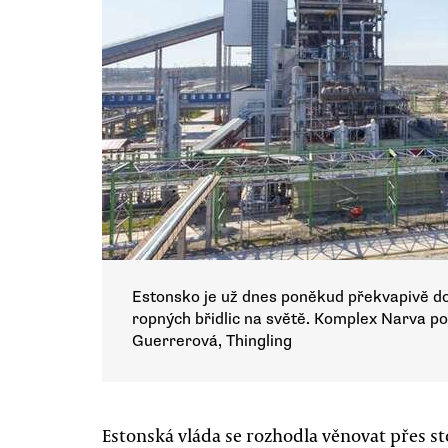
Estonsko je už dnes poněkud překvapivě do
ropných břidlic na světě. Komplex Narva po
Guerrerová, Thingling
Estonská vláda se rozhodla věnovat přes s