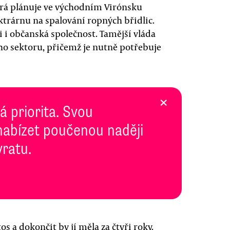
terá plánuje ve východním Virónsku
ktrárnu na spalování ropných břidlic.
i i občanská společnost. Tamější vláda
ho sektoru, přičemž je nutně potřebuje
×
 priorita. Svou
abízet poučenou naději
vratu.
os a dokončit by jí měla za čtyři roky.