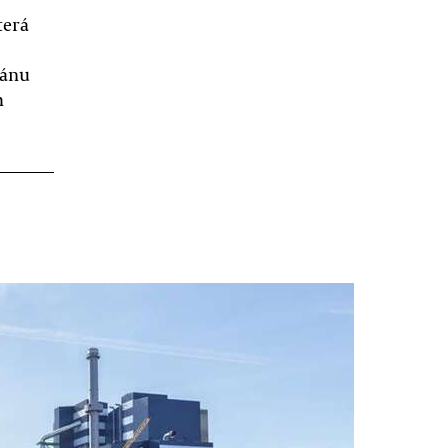
terá
lánu
h