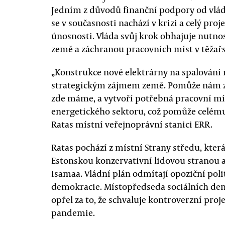
Jedním z důvodů finanční podpory od vlády
se v současnosti nachází v krizi a celý pro
únosnosti. Vláda svůj krok obhajuje nutnos
země a záchranou pracovních míst v těžař
„Konstrukce nové elektrárny na spalování
strategickým zájmem země. Pomůže nám zh
zde máme, a vytvoří potřebná pracovní mí
energetického sektoru, což pomůže celému
Ratas místní veřejnoprávní stanici ERR.
Ratas pochází z místní Strany středu, kter
Estonskou konzervativní lidovou stranou 
Isamaa. Vládní plán odmítají opoziční polit
demokracie. Místopředseda sociálních de
opřel za to, že schvaluje kontroverzní pro
pandemie.