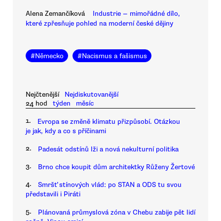
Alena Zemančíková
Industrie — mimořádné dílo,
které zpřesňuje pohled na moderní české dějiny
#
Německo
#
Nacismus a fašismus
Nejčtenější
Nejdiskutovanější
24 hod
týden
měsíc
1.
Evropa se změně klimatu přizpůsobí. Otázkou
je jak, kdy a co s příčinami
2.
Padesát odstínů lži a nová nekulturní politika
3.
Brno chce koupit dům architektky Růženy Žertové
4.
Smršť stínových vlád: po STAN a ODS tu svou
představili i Piráti
5.
Plánovaná průmyslová zóna v Chebu zabije pět lidí