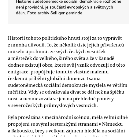
Historie sudetoněmecké sociální demokracie rozhodně
není provinční, je součástí evropských a světových
dějin. Foto archiv Selliger geminde
Historii tohoto politického hnutí stojí za to vyprávět
z mnoha důvodů. To, že několik tisíc jejích přívrženců
muselo uprchnout ze svých českých vesniček
a městeček do velkého, širého světa a že v Kanadě
dodnes existují obce, které svůj vznik odvozují od této
emigrace, propůjčuje tomuto vlastně malému
českému příběhu globální dimenzi. I sama
sudetoněmecká sociální demokracie myslela ve větším
měřítku. Vždy se odvažovala dívat se dál než na špičku
nosu a neomezovala se jen na přehledné poměry
v severočeských průmyslových vesnicích.
Byla provázána s mezinárodní scénou, měla velmi silné
propojení se svými sesterskými stranami v Německu
a Rakousku, brzy s velkým zájmem hleděla na sociální