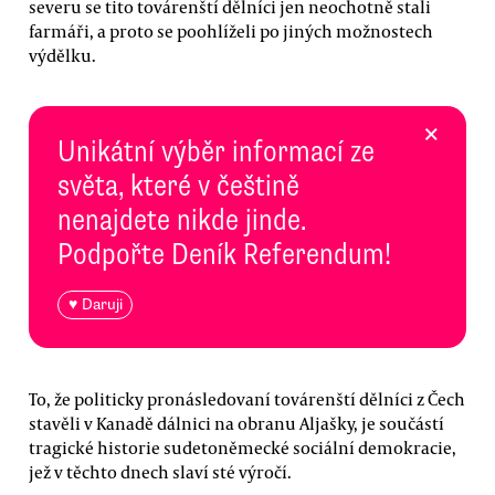
severu se tito továrenští dělníci jen neochotně stali
farmáři, a proto se poohlíželi po jiných možnostech
výdělku.
×
Unikátní výběr informací ze
světa, které v češtině
nenajdete nikde jinde.
Podpořte Deník Referendum!
♥ Daruji
To, že politicky pronásledovaní továrenští dělníci z Čech
stavěli v Kanadě dálnici na obranu Aljašky, je součástí
tragické historie sudetoněmecké sociální demokracie,
jež v těchto dnech slaví sté výročí.