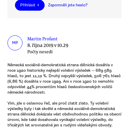
Přihlásit →
Zapomněli jste heslo?
Martin Profant
MP
8. října 2019 v 10.29
Počty nesedí
Německá sociálně-demokratická strana dělnická dosáhla v
roce 1920 historicky nejlepší volební výsledek -- 689 589
hlasů, to jest 11,12 %. Druhý nejvyšší výsledek, 506 761 hlasů
(6,86 %) dosáhla v roce 1929. Ani v roce 1920 to nemohlo
odpovídat 44% procentům hlasů československých voličů
německé národnosti.
Vím, jde o oslavnou řeč, ale proč zlatit zlato. Ty volební
výsledky byly i tak skvělé a německá sociálně-demokratická
strana dělnická dokázala vést obdivuhodnou politiku na obecní
úrovni, kde také dosahovala vynikající volební výsledky, do
třicátých let srovnatelné jen s rudými vídeňskými obvody.