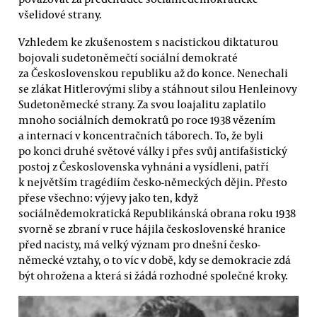
všelidové strany.
Vzhledem ke zkušenostem s nacistickou diktaturou
bojovali sudetoněmečtí sociální demokraté
za Československou republiku až do konce. Nenechali
se zlákat Hitlerovými sliby a stáhnout silou Henleinovy
Sudetoněmecké strany. Za svou loajalitu zaplatilo
mnoho sociálních demokratů po roce 1938 vězením
a internací v koncentračních táborech. To, že byli
po konci druhé světové války i přes svůj antifašistický
postoj z Československa vyhnáni a vysídleni, patří
k největším tragédiím česko-německých dějin. Přesto
přese všechno: výjevy jako ten, když
sociálnědemokratická Republikánská obrana roku 1938
svorně se zbraní v ruce hájila československé hranice
před nacisty, má velký význam pro dnešní česko-
německé vztahy, o to víc v době, kdy se demokracie zdá
být ohrožena a která si žádá rozhodné společné kroky.