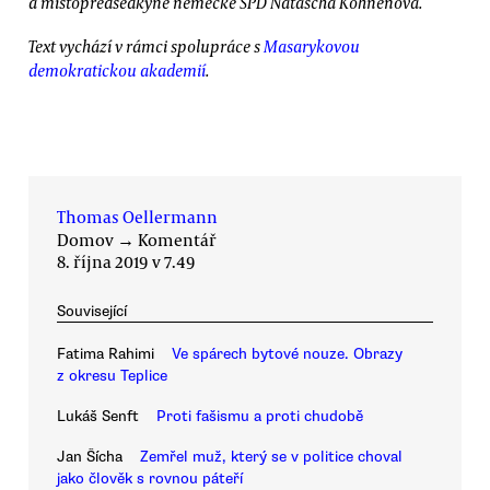
a místopředsedkyně německé SPD Natascha Kohnenová.
Text vychází v rámci spolupráce s
Masarykovou
demokratickou akademií
.
Thomas Oellermann
Domov
→
Komentář
8. října 2019 v 7.49
Související
Fatima Rahimi
Ve spárech bytové nouze. Obrazy
z okresu Teplice
Lukáš Senft
Proti fašismu a proti chudobě
Jan Šícha
Zemřel muž, který se v politice choval
jako člověk s rovnou páteří