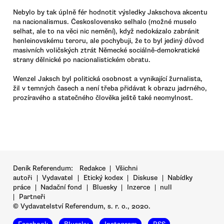
Nebylo by tak úplně fér hodnotit výsledky Jakschova akcentu
na nacionalismus. Československo selhalo (možné muselo
selhat, ale to na věci nic nemění), když nedokázalo zabránit
henleinovskému teroru, ale pochybuji, že to byl jediný důvod
masivních voličských ztrát Německé sociálně-demokratické
strany dělnické po nacionalistickém obratu.
Wenzel Jaksch byl politická osobnost a vynikající žurnalista,
žil v temných časech a není třeba přidávat k obrazu jadrného,
prozíravého a statečného člověka ještě také neomylnost.
Deník Referendum:
Redakce
|
Všichni
autoři
|
Vydavatel
|
Etický kodex
|
Diskuse
|
Nabídky
práce
|
Nadační fond
|
Bluesky
|
Inzerce
|
null
|
Partneři
© Vydavatelství Referendum, s. r. o., 2020.