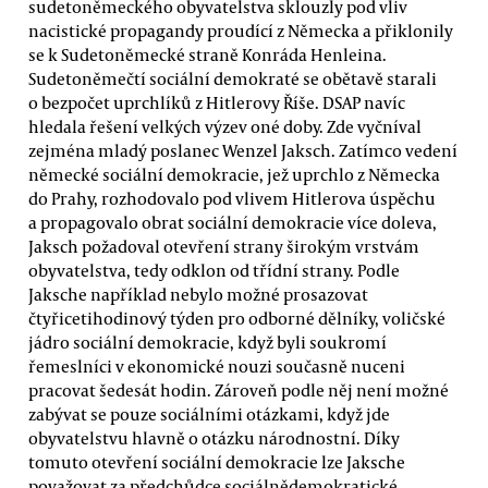
sudetoněmeckého obyvatelstva sklouzly pod vliv
nacistické propagandy proudící z Německa a přiklonily
se k Sudetoněmecké straně Konráda Henleina.
Sudetoněmečtí sociální demokraté se obětavě starali
o bezpočet uprchlíků z Hitlerovy Říše. DSAP navíc
hledala řešení velkých výzev oné doby. Zde vyčníval
zejména mladý poslanec Wenzel Jaksch. Zatímco vedení
německé sociální demokracie, jež uprchlo z Německa
do Prahy, rozhodovalo pod vlivem Hitlerova úspěchu
a propagovalo obrat sociální demokracie více doleva,
Jaksch požadoval otevření strany širokým vrstvám
obyvatelstva, tedy odklon od třídní strany. Podle
Jaksche například nebylo možné prosazovat
čtyřicetihodinový týden pro odborné dělníky, voličské
jádro sociální demokracie, když byli soukromí
řemeslníci v ekonomické nouzi současně nuceni
pracovat šedesát hodin. Zároveň podle něj není možné
zabývat se pouze sociálními otázkami, když jde
obyvatelstvu hlavně o otázku národnostní. Díky
tomuto otevření sociální demokracie lze Jaksche
považovat za předchůdce sociálnědemokratické