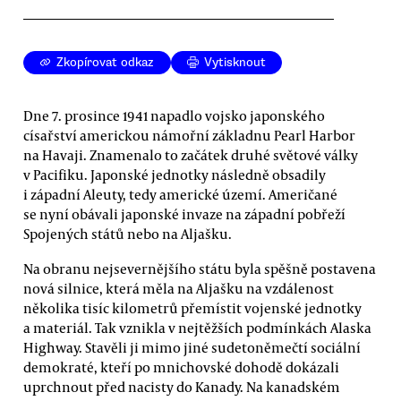
Zkopírovat odkaz
Vytisknout
Dne 7. prosince 1941 napadlo vojsko japonského
císařství americkou námořní základnu Pearl Harbor
na Havaji. Znamenalo to začátek druhé světové války
v Pacifiku. Japonské jednotky následně obsadily
i západní Aleuty, tedy americké území. Američané
se nyní obávali japonské invaze na západní pobřeží
Spojených států nebo na Aljašku.
Na obranu nejsevernějšího státu byla spěšně postavena
nová silnice, která měla na Aljašku na vzdálenost
několika tisíc kilometrů přemístit vojenské jednotky
a materiál. Tak vznikla v nejtěžších podmínkách Alaska
Highway. Stavěli ji mimo jiné sudetoněmečtí sociální
demokraté, kteří po mnichovské dohodě dokázali
uprchnout před nacisty do Kanady. Na kanadském