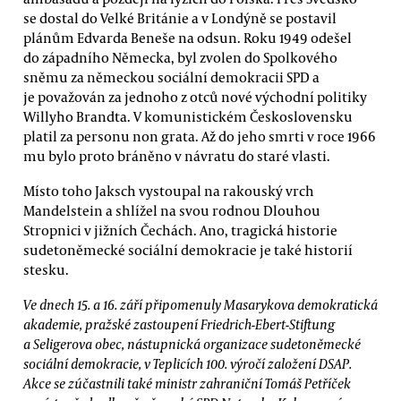
se dostal do Velké Británie a v Londýně se postavil
plánům Edvarda Beneše na odsun. Roku 1949 odešel
do západního Německa, byl zvolen do Spolkového
sněmu za německou sociální demokracii SPD a
je považován za jednoho z otců nové východní politiky
Willyho Brandta. V komunistickém Československu
platil za personu non grata. Až do jeho smrti v roce 1966
mu bylo proto bráněno v návratu do staré vlasti.
Místo toho Jaksch vystoupal na rakouský vrch
Mandelstein a shlížel na svou rodnou Dlouhou
Stropnici v jižních Čechách. Ano, tragická historie
sudetoněmecké sociální demokracie je také historií
stesku.
Ve dnech 15. a 16. září připomenuly Masarykova demokratická
akademie, pražské zastoupení Friedrich-Ebert-Stiftung
a Seligerova obec, nástupnická organizace sudetoněmecké
sociální demokracie, v Teplicích 100. výročí založení DSAP.
Akce se zúčastnili také ministr zahraniční Tomáš Petříček