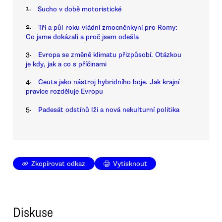
1.
Sucho v době motoristické
2.
Tři a půl roku vládní zmocněnkyní pro Romy:
Co jsme dokázali a proč jsem odešla
3.
Evropa se změně klimatu přizpůsobí. Otázkou
je kdy, jak a co s příčinami
4.
Ceuta jako nástroj hybridního boje. Jak krajní
pravice rozděluje Evropu
5.
Padesát odstínů lži a nová nekulturní politika
Zkopírovat odkaz
Vytisknout
Diskuse