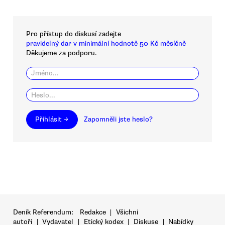
Pro přístup do diskusí zadejte
pravidelný dar v minimální hodnotě 50 Kč měsíčně
Děkujeme za podporu.
Přihlásit →
Zapomněli jste heslo?
Deník Referendum:
Redakce
|
Všichni
autoři
|
Vydavatel
|
Etický kodex
|
Diskuse
|
Nabídky