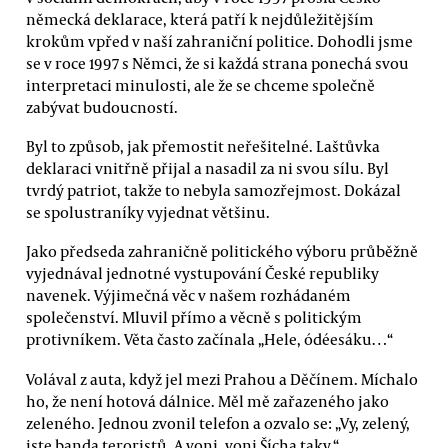
německá deklarace, která patří k nejdůležitějším
krokům vpřed v naší zahraniční politice. Dohodli jsme
se v roce 1997 s Němci, že si každá strana ponechá svou
interpretaci minulosti, ale že se chceme společně
zabývat budoucností.
Byl to způsob, jak přemostit neřešitelné. Laštůvka
deklaraci vnitřně přijal a nasadil za ni svou sílu. Byl
tvrdý patriot, takže to nebyla samozřejmost. Dokázal
se spolustraníky vyjednat většinu.
Jako předseda zahraničně politického výboru průběžně
vyjednával jednotné vystupování České republiky
navenek. Výjimečná věc v našem rozhádaném
společenství. Mluvil přímo a věcně s politickým
protivníkem. Věta často začínala „Hele, ódéesáku…“
Volával z auta, když jel mezi Prahou a Děčínem. Míchalo
ho, že není hotová dálnice. Měl mě zařazeného jako
zeleného. Jednou zvonil telefon a ozvalo se: „Vy, zelený,
jste banda teroristů. A voni, voni Šícha taky.“