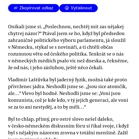
Zkopírovat odkaz
Vytisknout
Onikali jsme si. „Poslechnou, nechtěj mít zas nějakej
chytrej názor?“ Ptával jsem se ho, když byl předsedou
zahraničně politického výboru parlamentu, já sloužil
v Německu, stýkal se s novináři, a ti chtěli občas
rozumnou větu od českého politika. Tenkrát se o nás
v německých médiích psalo víc než dneska a, řekněme,
že od nás, i jeho zásluhou, ještě něco čekali.
Vladimír Laštůvka byl jaderný fyzik, možná také proto
přívrženec jádra. Neshodli jsme se. „Jsou sice atomčík,
ale…“ Vlevo byl hodně. Neshodli jsme se: „Voni jsou
komunista, což je kde kdo, v tý jejich generaci, ale voni
se za to ani nestyděj, a to by měli…“
Byl to chlap, přímý, pro ostré slovo nešel daleko,
v česko-německém diskusním fóru si říkal svoje, i když
byl s nějakým názorem zrovna v totální menšině. Zažil