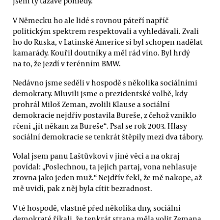
jsem ty tázavé pohledy.
V Německu ho ale lidé s rovnou páteří napříč
politickým spektrem respektovali a vyhledávali. Zvali
ho do Ruska, v Latinské Americe si byl schopen nadělat
kamarády. Kouřil doutníky a měl rád víno. Byl hrdý
na to, že jezdí v terénním BMW.
Nedávno jsme seděli v hospodě s několika sociálními
demokraty. Mluvili jsme o prezidentské volbě, kdy
prohrál Miloš Zeman, zvolili Klause a sociální
demokracie nejdřív postavila Bureše, z čehož vzniklo
rčení „jít někam za Bureše“. Psal se rok 2003. Hlasy
sociální demokracie se tenkrát štěpily mezi dva tábory.
Volal jsem panu Laštůvkovi v jiné věci a na okraj
povídal: „Poslechnou, ta jejich partaj, vona nehlasuje
zrovna jako jeden muž.“ Nejdřív řekl, že mě nakope, až
mě uvidí, pak z něj byla cítit bezradnost.
V té hospodě, vlastně před několika dny, sociální
demokraté říkali, že tenkrát strana měla volit Zemana