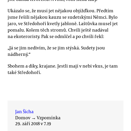
Ukázalo se, že musí jet nějakou objížďkou. Předtím
jsme řešili nějakou kauzu se sudetskými Němci. Bylo
jaro, ve Středohoří kvetly jabloně. Laštůvka musel jet
pomalu. Kolem těch stromů. Chvíli ještě nadával
na ekoteroristy. Pak se odmlčel a po chvíli řekl:
„Já se jim nedivím, že se jim stýská. Sudety jsou
nádherný.“
Sbohem a díky, krajane. Jestli mají v nebi vkus, je tam
také Středohoří.
Jan Šícha
Domov
→
Vzpomínka
29. září 2018 v 7.19