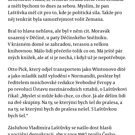
a měli bychom to dnes za sebou. Myslím, že pan
Laštůvka měl cit pro to, kde je politická síla. Takže pro
něj tenkrát byla samozřejmost volit Zemana.
Bral to hlava nehlava, ale byl v něm cit. Moravák
usazený v Děčíně, u paty Děčínského Sněžníku.
V krásném domě se zahradou, terasou a velkou
knihovnou. Málo lidí přečetlo tolik co on. Má ještě pár
mých knížek, ale ať si je nechá, i když už je nepotřebuje.
Otto Pick, který odjel transportem jako Wintonovo dítě
a jako mladík zažil vylodění v Normandii, posléze byl
ředitelem mnichovské redakce Svobodné Evropy a
po revoluci Ústavu mezinárodních vztahů, o Laštůvkovi
říkal: „Myslet si může kdo chce, co chce. Já ale dělím lidi
na dvě skupiny. Na ty, se kterými bych šel do pralesa, a
na ty, se kterými bych do pralesa nešel. S Laštůvkou
bych šel.“
Zásluhou Vladimíra Laštůvky se našlo dost hlasů
v sociální demokracii, aby v roce 1997 prošla Česko-