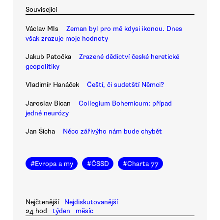
Související
Václav Mls
Zeman byl pro mě kdysi ikonou. Dnes
však zrazuje moje hodnoty
Jakub Patočka
Zrazené dědictví české heretické
geopolitiky
Vladimír Hanáček
Čeští, či sudetští Němci?
Jaroslav Bican
Collegium Bohemicum: případ
jedné neurózy
Jan Šícha
Něco zářivýho nám bude chybět
#
Evropa a my
#
ČSSD
#
Charta 77
Nejčtenější
Nejdiskutovanější
24 hod
týden
měsíc