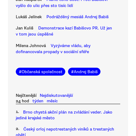
vyšlo do ulic přes sto tisíc lidí
Lukáš Jelínek
Podrážděný mesiáš Andrej Babiš
Jan Kuliš
Demonstrace kazí Babišovo PR. Už jen
v tom jsou úspěšné
Milena Johnová
Vyzýváme vládu, aby
dofinancovala propady v sociální sféře
#
Občanská společnost
#
Andrej Babiš
Nejčtenější
Nejdiskutovanější
24 hod
týden
měsíc
1.
Brno chystá akční plán na zvládání veder. Jako
jediné krajské město
2.
Český orloj nepotrestaných viníků a trestaných
obětí