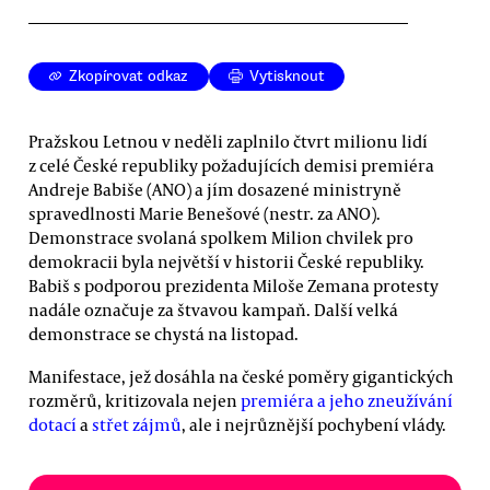
Zkopírovat odkaz
Vytisknout
Pražskou Letnou v neděli zaplnilo čtvrt milionu lidí
z celé České republiky požadujících demisi premiéra
Andreje Babiše (ANO) a jím dosazené ministryně
spravedlnosti Marie Benešové (nestr. za ANO).
Demonstrace svolaná spolkem Milion chvilek pro
demokracii byla největší v historii České republiky.
Babiš s podporou prezidenta Miloše Zemana protesty
nadále označuje za štvavou kampaň. Další velká
demonstrace se chystá na listopad.
Manifestace, jež dosáhla na české poměry gigantických
rozměrů, kritizovala nejen
premiéra a jeho zneužívání
dotací
a
střet zájmů
, ale i nejrůznější pochybení vlády.