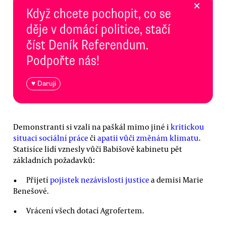
×
Když chcete pochopit, co se
děje v domácí politice, stačí
číst Deník Referendum.
Podpořte nás!
♥ Daruji
Demonstranti si vzali na paškál mimo jiné i
kritickou
situaci sociální práce
či
apatii vůči změnám klimatu
.
Statisíce lidí vznesly vůči Babišově kabinetu pět
základních požadavků:
Přijetí
pojistek nezávislosti justice
a demisi Marie
Benešové.
Vrácení všech dotací Agrofertem.