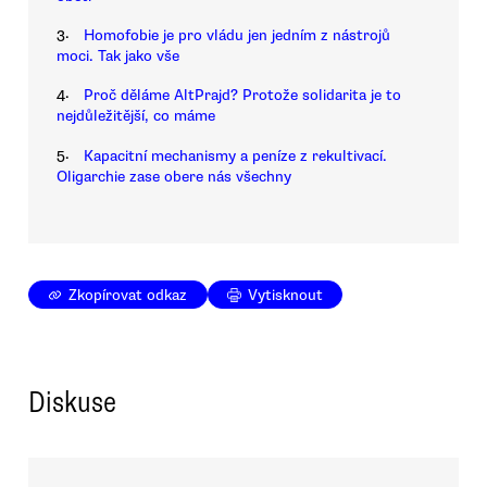
3.
Homofobie je pro vládu jen jedním z nástrojů
moci. Tak jako vše
4.
Proč děláme AltPrajd? Protože solidarita je to
nejdůležitější, co máme
5.
Kapacitní mechanismy a peníze z rekultivací.
Oligarchie zase obere nás všechny
Zkopírovat odkaz
Vytisknout
Diskuse