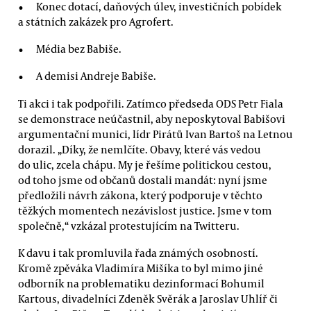
Konec dotací, daňových úlev, investičních pobídek
a státních zakázek pro Agrofert.
Média bez Babiše.
A demisi Andreje Babiše.
Ti akci i tak podpořili. Zatímco předseda ODS Petr Fiala
se demonstrace neúčastnil, aby neposkytoval Babišovi
argumentační munici, lídr Pirátů Ivan Bartoš na Letnou
dorazil. „Díky, že nemlčíte. Obavy, které vás vedou
do ulic, zcela chápu. My je řešíme politickou cestou,
od toho jsme od občanů dostali mandát: nyní jsme
předložili návrh zákona, který podporuje v těchto
těžkých momentech nezávislost justice. Jsme v tom
společně,“ vzkázal protestujícím na Twitteru.
K davu i tak promluvila řada známých osobností.
Kromě zpěváka Vladimíra Mišíka to byl mimo jiné
odborník na problematiku dezinformací Bohumil
Kartous, divadelníci Zdeněk Svěrák a Jaroslav Uhlíř či