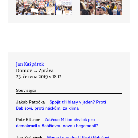
Jan Kašpárek
Domov
→
Zpráva
23. června 2019 v 18.12
Související
Jakub Patočka
Spojit tři hlasy v jeden? Proti
Babišovi, proti náckům, za klima
Petr Bittner
Zatřese Milion chvilek pro
demokracii s Babišovou novou hegemonií?
Jan Kašpárek
Máme toho dost! Proti Babišovi