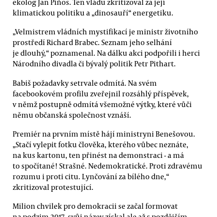
ekolog Jan Piňos. Ten vládu zkritizoval za její
klimatickou politiku a „dinosauří“ energetiku.
„Velmistrem vládních mystifikací je ministr životního
prostředí Richard Brabec. Seznam jeho selhání
je dlouhý,“ poznamenal. Na dálku akci podpořili i herci
Národního divadla či bývalý politik Petr Pithart.
Babiš požadavky setrvale odmítá. Na svém
facebookovém profilu zveřejnil rozsáhlý příspěvek,
v němž postupně odmítá všemožné výtky, které vůči
němu občanská společnost vznáší.
Premiér na prvním místě hájí ministryni Benešovou.
„Stačí vylepit fotku člověka, kterého vůbec neznáte,
na kus kartonu, ten přinést na demonstraci - a má
to spočítané! Strašné. Nedemokratické. Proti zdravému
rozumu i proti citu. Lynčování za bílého dne,“
zkritizoval protestující.
Milion chvilek pro demokracii se začal formovat
na podzim 2017, svůj název získal ale až s pozdějším