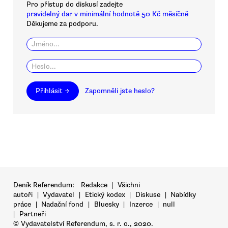
Pro přístup do diskusí zadejte
pravidelný dar v minimální hodnotě 50 Kč měsíčně
Děkujeme za podporu.
Přihlásit →
Zapomněli jste heslo?
Deník Referendum:
Redakce
|
Všichni
autoři
|
Vydavatel
|
Etický kodex
|
Diskuse
|
Nabídky
práce
|
Nadační fond
|
Bluesky
|
Inzerce
|
null
|
Partneři
© Vydavatelství Referendum, s. r. o., 2020.