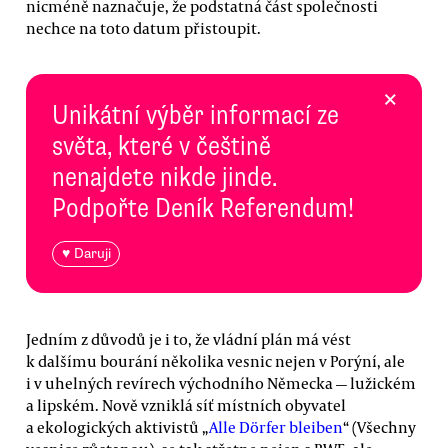
nicméně naznačuje, že podstatná část společnosti
nechce na toto datum přistoupit.
×
Unikátní výběr informací ze
světa, které v češtině
nenajdete nikde jinde.
Podpořte Deník Referendum!
♥ Daruji
Jedním z důvodů je i to, že vládní plán má vést
k dalšímu bourání několika vesnic nejen v Porýní, ale
i v uhelných revírech východního Německa — lužickém
a lipském. Nově vzniklá síť místních obyvatel
a ekologických aktivistů „
Alle Dörfer bleiben
“ (Všechny