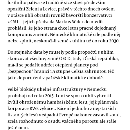
fosilního paliva se tradičně sice staví především
opoziční Zelení a Levice, právě v těchto dnech ovšem
v otázce uhlí obrátili rovněž bavorští konzervativci
z CSU — jejich předseda Markus Söder do médií
prohlásil, že jeho strana chce letos pracně dojednaný
kompromis změnit. Německé klimatické cíle podle něj
nelze splnit, neskončí-li země s uhlím už do roku 2030.
Do stejného data by musely podle propočtů s uhlím
skoncovat všechny země OECD, tedy i Česká republika,
má-li se podařit udržet oteplení planety pod
„bezpečnou“ hranicí 1,5 stupně Celsia zahrnutou též
jako doporučení v pařížské klimatické dohodě.
Velké blokády uhelné infrastruktury v Německu
probíhají od roku 2015. Loni se spor o uhlí vyhrotil
kvůli ohroženému hambašskému lesu, jejž plánovala
korporace RWE vykácet. Kácení jednoho z nejstarších
listantých lesů v západní Evropě nakonec zastavil soud,
zcela rozhodnuto o osudu vzácného porostu ale stále
ještě není.