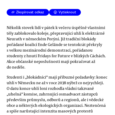
Zkopírovat odkaz
Vytisknout
Několik stovek lidí v pátek k večeru úspěšně vlastními
těly zablokovalo koleje, přepravující uhlí k elektrárně
Neurath v německém Porýní. Již tradiční blokády
pořádané koalicí Ende Gelände se tentokrát překryly
s velkou mezinárodní demonstrací, pořádanou
studenty z hnutí Fridays for Future v blízkých Cáchách.
Akce občanské neposlušnosti mají pokračovat až
do neděle.
Studenti i „blokádníci“ mají příbuzné požadavky: konec
uhlí v Německu ne až v roce 2038 nýbrž co nejrychleji.
O datu konce uhlí loni rozhodla vládní takzvaně
„uhelná“ komise, zahrnující osmadvacet zástupců
především průmyslu, odborů a regionů, ale i vědecké
obce a některých ekologických organizací. Neztenčená
a spíše narůstající intenzita masových protestů