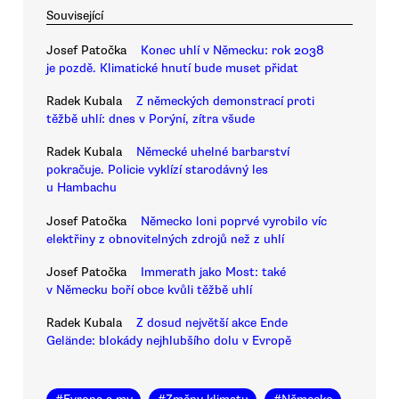
Související
Josef Patočka
Konec uhlí v Německu: rok 2038
je pozdě. Klimatické hnutí bude muset přidat
Radek Kubala
Z německých demonstrací proti
těžbě uhlí: dnes v Porýní, zítra všude
Radek Kubala
Německé uhelné barbarství
pokračuje. Policie vyklízí starodávný les
u Hambachu
Josef Patočka
Německo loni poprvé vyrobilo víc
elektřiny z obnovitelných zdrojů než z uhlí
Josef Patočka
Immerath jako Most: také
v Německu boří obce kvůli těžbě uhlí
Radek Kubala
Z dosud největší akce Ende
Gelände: blokády nejhlubšího dolu v Evropě