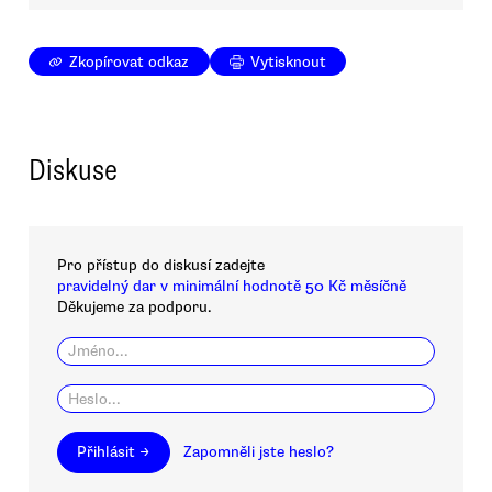
Zkopírovat odkaz
Vytisknout
Diskuse
Pro přístup do diskusí zadejte
pravidelný dar v minimální hodnotě 50 Kč měsíčně
Děkujeme za podporu.
Přihlásit →
Zapomněli jste heslo?