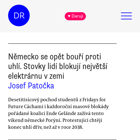
DR
♥ Daruji
Německo se opět bouří proti
uhlí. Stovky lidí blokují největší
elektrárnu v zemi
Josef Patočka
Desetitisícový pochod studentů z Fridays for
Future Cáchami i každoroční masové blokády
pořádané koalicí Ende Gelände zažívá tento
víkend německé Porýní. Protestující chtějí
konec uhlí dřív, než až v roce 2038.