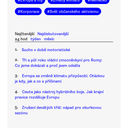
#
Evropa a my
#
Změny klimatu
#
Německo
#
Korporace
#
Svět občanského aktivismu
Nejčtenější
Nejdiskutovanější
24 hod
týden
měsíc
1.
Sucho v době motoristické
2.
Tři a půl roku vládní zmocněnkyní pro Romy:
Co jsme dokázali a proč jsem odešla
3.
Evropa se změně klimatu přizpůsobí. Otázkou
je kdy, jak a co s příčinami
4.
Ceuta jako nástroj hybridního boje. Jak krajní
pravice rozděluje Evropu
5.
Zrušení devátých tříd: nápad pro okurkovou
sezónu