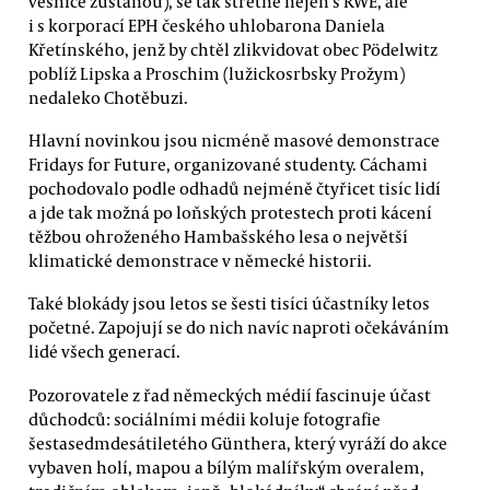
vesnice zůstanou), se tak střetne nejen s RWE, ale
i s korporací EPH českého uhlobarona Daniela
Křetínského, jenž by chtěl zlikvidovat obec Pödelwitz
poblíž Lipska a Proschim (lužickosrbsky Prožym)
nedaleko Chotěbuzi.
Hlavní novinkou jsou nicméně masové demonstrace
Fridays for Future, organizované studenty. Cáchami
pochodovalo podle odhadů nejméně čtyřicet tisíc lidí
a jde tak možná po loňských protestech proti kácení
těžbou ohroženého Hambašského lesa o největší
klimatické demonstrace v německé historii.
Také blokády jsou letos se šesti tisíci účastníky letos
početné. Zapojují se do nich navíc naproti očekáváním
lidé všech generací.
Pozorovatele z řad německých médií fascinuje účast
důchodců: sociálními médii koluje fotografie
šestasedmdesátiletého Günthera, který vyráží do akce
vybaven holí, mapou a bílým malířským overalem,