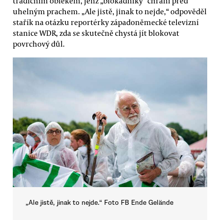
tradičním oblekem, jenž „blokádníky“ chrání před
uhelným prachem. „Ale jistě, jinak to nejde,“ odpověděl
stařík na otázku reportérky západoněmecké televizní
stanice WDR, zda se skutečně chystá jít blokovat
povrchový důl.
„Ale jistě, jinak to nejde.“ Foto FB Ende Gelände