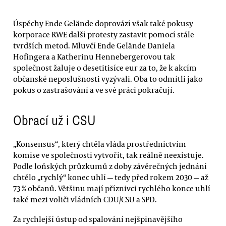
Úspěchy Ende Gelände doprovází však také pokusy
korporace RWE další protesty zastavit pomocí stále
tvrdších metod. Mluvčí Ende Gelände Daniela
Hofingera a Katherinu Hennebergerovou tak
společnost žaluje o desetitisíce eur za to, že k akcím
občanské neposlušnosti vyzývali. Oba to odmítli jako
pokus o zastrašování a ve své práci pokračují.
Obrací už i CSU
„Konsensus“, který chtěla vláda prostřednictvím
komise ve společnosti vytvořit, tak reálně neexistuje.
Podle loňských průzkumů z doby závěrečných jednání
chtělo „rychlý“ konec uhlí — tedy před rokem 2030 — až
73 % občanů. Většinu mají příznivci rychlého konce uhlí
také mezi voliči vládních CDU/CSU a SPD.
Za rychlejší ústup od spalování nejšpinavějšího