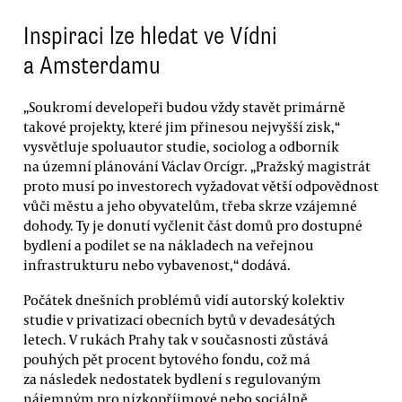
Inspiraci lze hledat ve Vídni
a Amsterdamu
„Soukromí developeři budou vždy stavět primárně
takové projekty, které jim přinesou nejvyšší zisk,“
vysvětluje spoluautor studie, sociolog a odborník
na územní plánování Václav Orcígr. „Pražský magistrát
proto musí po investorech vyžadovat větší odpovědnost
vůči městu a jeho obyvatelům, třeba skrze vzájemné
dohody. Ty je donutí vyčlenit část domů pro dostupné
bydlení a podílet se na nákladech na veřejnou
infrastrukturu nebo vybavenost,“ dodává.
Počátek dnešních problémů vidí autorský kolektiv
studie v privatizaci obecních bytů v devadesátých
letech. V rukách Prahy tak v současnosti zůstává
pouhých pět procent bytového fondu, což má
za následek nedostatek bydlení s regulovaným
nájemným pro nízkopříjmové nebo sociálně