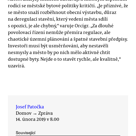
rodící se městské bytové politiky kritičtí. „Je příznivé, že
se město snaží rozběhnout obecní výstavbu, důraz
na deregulaci stavění, který vedení města sdílí
s opozicí, je ale chybný,“ varuje Orcígr. „Za dlouhé
povolovací řízení nemůže přemíra regulace, ale
chaotické územní plánování a špatné stavební předpisy.
Investoři musí být usměrňováni, aby nestavěli
nesmysly a město by po nich mělo aktivně chtít
dostupné byty. Nejde o to stavět rychle, ale kvalitně,“
uzavírá.
Josef Patočka
Domov
→
Zpráva
14. února 2019 v 8.00
Související