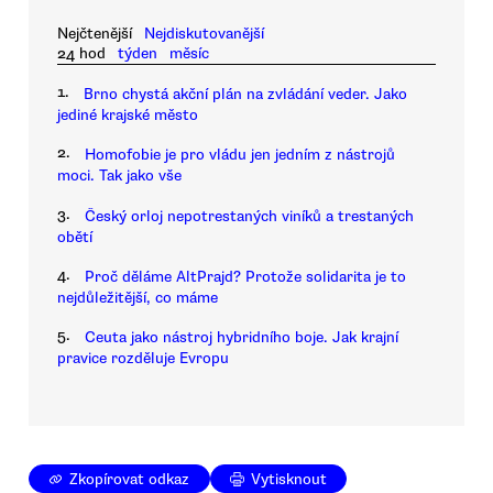
Nejčtenější
Nejdiskutovanější
24 hod
týden
měsíc
1.
Brno chystá akční plán na zvládání veder. Jako
jediné krajské město
2.
Homofobie je pro vládu jen jedním z nástrojů
moci. Tak jako vše
3.
Český orloj nepotrestaných viníků a trestaných
obětí
4.
Proč děláme AltPrajd? Protože solidarita je to
nejdůležitější, co máme
5.
Ceuta jako nástroj hybridního boje. Jak krajní
pravice rozděluje Evropu
Zkopírovat odkaz
Vytisknout