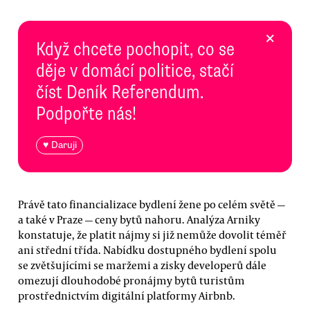
×
Když chcete pochopit, co se
děje v domácí politice, stačí
číst Deník Referendum.
Podpořte nás!
♥ Daruji
Právě tato financializace bydlení žene po celém světě —
a také v Praze — ceny bytů nahoru. Analýza Arniky
konstatuje, že platit nájmy si již nemůže dovolit téměř
ani střední třída. Nabídku dostupného bydlení spolu
se zvětšujícími se maržemi a zisky developerů dále
omezují dlouhodobé pronájmy bytů turistům
prostřednictvím digitální platformy Airbnb.