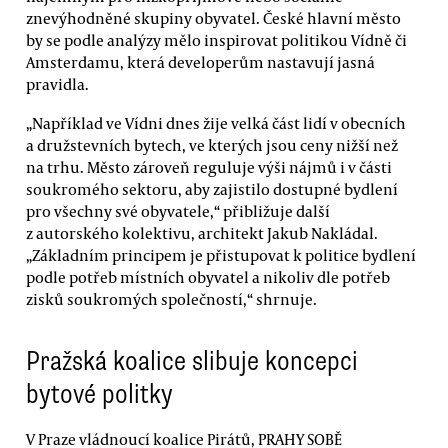
znevýhodněné skupiny obyvatel. České hlavní město
by se podle analýzy mělo inspirovat politikou Vídně či
Amsterdamu, která developerům nastavují jasná
pravidla.
„Například ve Vídni dnes žije velká část lidí v obecních
a družstevních bytech, ve kterých jsou ceny nižší než
na trhu. Město zároveň reguluje výši nájmů i v části
soukromého sektoru, aby zajistilo dostupné bydlení
pro všechny své obyvatele,“ přibližuje další
z autorského kolektivu, architekt Jakub Nakládal.
„Základním principem je přistupovat k politice bydlení
podle potřeb místních obyvatel a nikoliv dle potřeb
zisků soukromých společností,“ shrnuje.
Pražská koalice slibuje koncepci
bytové politky
V Praze vládnoucí koalice Pirátů, PRAHY SOBĚ