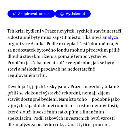
Zkopírovat odkaz
Vytisknout
Trh krizi bydlení v Praze nevyřeší, rychleji stavět nestačí
a dostupné byty musí zajistit město, říká nová
analýza
organizace Arnika. Podle ní neplatí častá domněnka, že
za nedostatek bytového fondu mohou především příliš
dlouhá stavební řízení a pomalé tempo výstavby.
Problém je třeba hledat spíše ve způsobu, jak se byty
staví a následně prodávají na nedostatečně
regulovaném trhu.
Developeři, jejichž zisky jsou v Praze i navzdory údajně
příliš se vlekoucí výstavbě rekordní, nemají zájem
stavět dostupné bydlení. Namísto toho — podobně jako
v jiných západních metropolích — rostou nemovitosti,
které slouží investičním nákupům a finančním
spekulacím. Podíl takových investičních bytů vzrostl
dle analýzy za poslední roky až na čtyřicet procent.