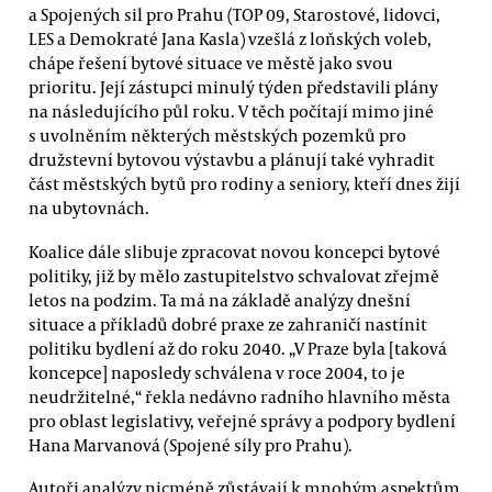
a Spojených sil pro Prahu (TOP 09, Starostové, lidovci,
LES a Demokraté Jana Kasla) vzešlá z loňských voleb,
chápe řešení bytové situace ve městě jako svou
prioritu. Její zástupci minulý týden představili plány
na následujícího půl roku. V těch počítají mimo jiné
s uvolněním některých městských pozemků pro
družstevní bytovou výstavbu a plánují také vyhradit
část městských bytů pro rodiny a seniory, kteří dnes žijí
na ubytovnách.
Koalice dále slibuje zpracovat novou koncepci bytové
politiky, již by mělo zastupitelstvo schvalovat zřejmě
letos na podzim. Ta má na základě analýzy dnešní
situace a příkladů dobré praxe ze zahraničí nastínit
politiku bydlení až do roku 2040. „V Praze byla [taková
koncepce] naposledy schválena v roce 2004, to je
neudržitelné,“ řekla nedávno radního hlavního města
pro oblast legislativy, veřejné správy a podpory bydlení
Hana Marvanová (Spojené síly pro Prahu).
Autoři analýzy nicméně zůstávají k mnohým aspektům