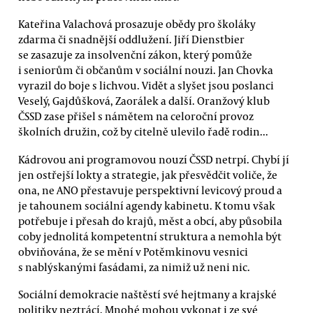
Kateřina Valachová prosazuje obědy pro školáky
zdarma či snadnější oddlužení. Jiří Dienstbier
se zasazuje za insolvenční zákon, který pomůže
i seniorům či občanům v sociální nouzi. Jan Chovka
vyrazil do boje s lichvou. Vidět a slyšet jsou poslanci
Veselý, Gajdůšková, Zaorálek a další. Oranžový klub
ČSSD zase přišel s námětem na celoroční provoz
školních družin, což by citelně ulevilo řadě rodin...
Kádrovou ani programovou nouzí ČSSD netrpí. Chybí jí
jen ostřejší lokty a strategie, jak přesvědčit voliče, že
ona, ne ANO přestavuje perspektivní levicový proud a
je tahounem sociální agendy kabinetu. K tomu však
potřebuje i přesah do krajů, měst a obcí, aby působila
coby jednolitá kompetentní struktura a nemohla být
obviňována, že se mění v Potěmkinovu vesnici
s nablýskanými fasádami, za nimiž už neni nic.
Sociální demokracie naštěstí své hejtmany a krajské
politiky neztrácí. Mnohé mohou vykonat i ze své