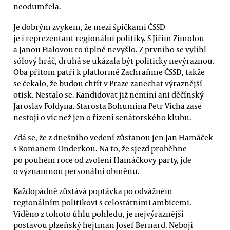
neodumřela.
Je dobrým zvykem, že mezi špičkami ČSSD
je i reprezentant regionální politiky. S Jiřím Zimolou
a Janou Fialovou to úplně nevyšlo. Z prvního se vylíhl
sólový hráč, druhá se ukázala být politicky nevýraznou.
Oba přitom patří k platformě Zachraňme ČSSD, takže
se čekalo, že budou chtít v Praze zanechat výraznější
otisk. Nestalo se. Kandidovat již nemíní ani děčínský
Jaroslav Foldyna. Starosta Bohumína Petr Vícha zase
nestojí o víc než jen o řízení senátorského klubu.
Zdá se, že z dnešního vedení zůstanou jen Jan Hamáček
s Romanem Onderkou. Na to, že sjezd proběhne
po pouhém roce od zvolení Hamáčkovy party, jde
o významnou personální obměnu.
Každopádně zůstává poptávka po odvážném
regionálním politikovi s celostátními ambicemi.
Viděno z tohoto úhlu pohledu, je nejvýraznější
postavou plzeňský hejtman Josef Bernard. Nebojí