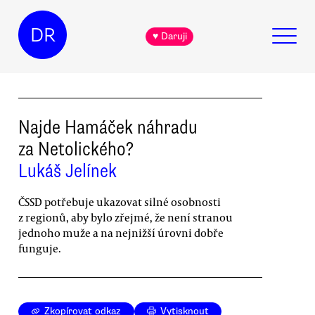
DR
♥ Daruji
Najde Hamáček náhradu
za Netolického?
Lukáš Jelínek
ČSSD potřebuje ukazovat silné osobnosti
z regionů, aby bylo zřejmé, že není stranou
jednoho muže a na nejnižší úrovni dobře
funguje.
Zkopírovat odkaz
Vytisknout