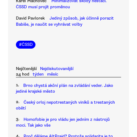
Karel Machovec
Minimalizovat škody nestačí.
ČSSD musí projít proměnou
David Pavlorek
Jediný způsob, jak účinně porazit
Babiše, je naučit se vyhrávat volby
#
ČSSD
Nejčtenější
Nejdiskutovanější
24 hod
týden
měsíc
1.
Brno chystá akční plán na zvládání veder. Jako
jediné krajské město
2.
Český orloj nepotrestaných viníků a trestaných
obětí
3.
Homofobie je pro vládu jen jedním z nástrojů
moci. Tak jako vše
4.
Proč děláme AltPrajd? Protože solidarita je to