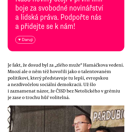
boje za svobodné novinářství
a lidská práva. Podpořte nás
a přidejte se k nám!
♥ Daruji
Je fakt, že dosud byl za „zlého muže“ Hamáčkova vedení.
Mnozí ale o něm též hovořili jako o talentovaném
politikovi, který představuje tu lepší, evropskou
a nezdivočelou sociální demokracii. Už šlo
i zaznamenat názor, že ČSSD bez Netolického v grémiu
je zase o trochu hůř volitelná.