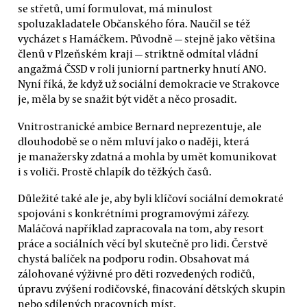
se střetů, umí formulovat, má minulost
spoluzakladatele Občanského fóra. Naučil se též
vycházet s Hamáčkem. Původně — stejně jako většina
členů v Plzeňském kraji — striktně odmítal vládní
angažmá ČSSD v roli juniorní partnerky hnutí ANO.
Nyní říká, že když už sociální demokracie ve Strakovce
je, měla by se snažit být vidět a něco prosadit.
Vnitrostranické ambice Bernard neprezentuje, ale
dlouhodobě se o něm mluví jako o naději, která
je manažersky zdatná a mohla by umět komunikovat
i s voliči. Prostě chlapík do těžkých časů.
Důležité také ale je, aby byli klíčoví sociální demokraté
spojováni s konkrétními programovými zářezy.
Maláčová například zapracovala na tom, aby resort
práce a sociálních věcí byl skutečně pro lidi. Čerstvě
chystá balíček na podporu rodin. Obsahovat má
zálohované výživné pro děti rozvedených rodičů,
úpravu zvýšení rodičovské, finacování dětských skupin
nebo sdílených pracovních míst.