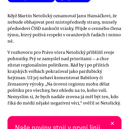
Když Martin Netolický oznamoval Janu Hamáčkovi, že
nebude obhajovat post místopředsedy strany, musely
předsedovi ČSSD naskočit vrásky. Přijde o cenného člena
týmu, který požívá respekt v oranžových řadách i mimo
ně.
V rozhovoru pro Právo včera Netolický přiblížil svoje
pohnutky. Prý se zamyslel nad prioritami — a chce
zůstat regionálním politikem. Rád by i po příštích
krajských volbách pokračoval jako pardubický
hejtman. Už jej nebaví komentovat Babišovy či
Zemanovy výroky. „Na úrovni regionu mohu dělat
politiku pro všechny, bez ohledu na to, koho volí.
Nemyslím si, že bych nadále zrovna já měl být ten, kdo
říká do médií nějaké negativní věci,“ svěřil se Netolický.
×
Naše noviny stojí v první linii