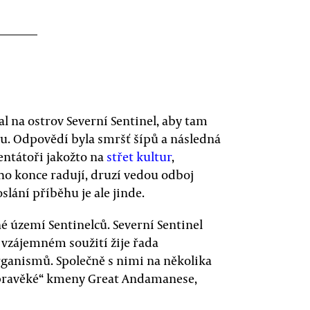
l na ostrov Severní Sentinel, aby tam
u. Odpovědí byla smršť šípů a následná
entátoři jakožto na
střet kultur
,
ho konce radují, druzí vedou odboj
lání příběhu je ale jinde.
é území Sentinelců. Severní Sentinel
 vzájemném soužití žije řada
ganismů. Společně s nimi na několika
„pravěké“ kmeny Great Andamanese,