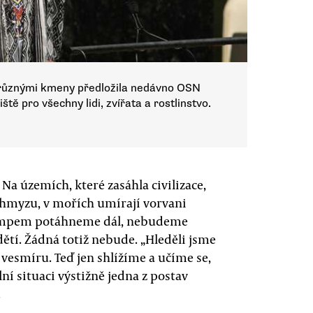
 různými kmeny předložila nedávno OSN
ště pro všechny lidi, zvířata a rostlinstvo.
a územích, které zasáhla civilizace,
o hmyzu, v mořích umírají vorvani
tempem potáhneme dál, nebudeme
ětí. Žádná totiž nebude. „Hleděli jsme
 vesmíru. Teď jen shlížíme a učíme se,
ní situaci výstižně jedna z postav
.