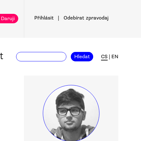
Přihlásit
|
Odebírat
zpravodaj
 Daruji
t
Hledat
CS
|
EN