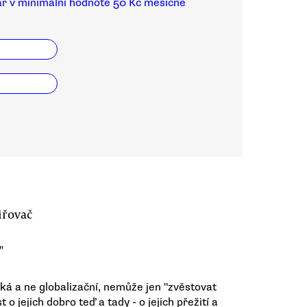
ar v minimální hodnotě 50 Kč měsíčně
iřovač
"
ká a ne globalizační, nemůže jen "zvěstovat
o jejich dobro teď a tady - o jejich přežití a