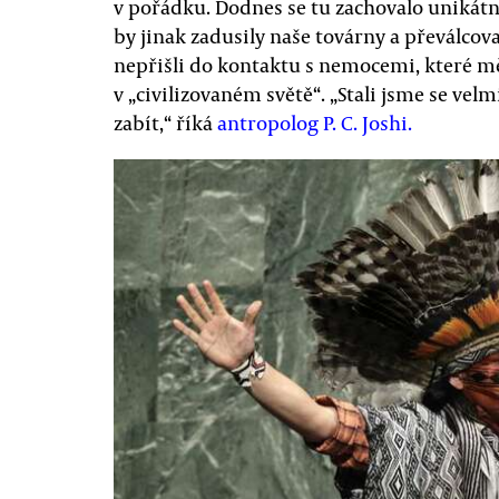
v pořádku. Dodnes se tu zachovalo unikátní 
by jinak zadusily naše továrny a převálco
nepřišli do kontaktu s nemocemi, které měl
v „civilizovaném světě“. „Stali jsme se vel
zabít,“ říká
antropolog P. C. Joshi.