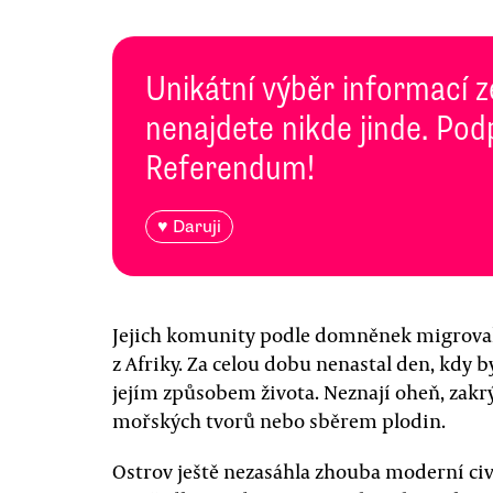
Unikátní výběr informací z
nenajdete nikde jinde. Pod
Referendum!
♥ Daruji
Jejich komunity podle domněnek migrovaly 
z Afriky. Za celou dobu nenastal den, kdy b
jejím způsobem života. Neznají oheň, zakrýv
mořských tvorů nebo sběrem plodin.
Ostrov ještě nezasáhla zhouba moderní civil