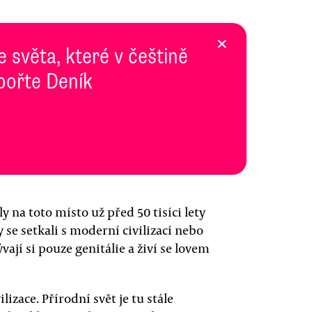
×
e světa, které v češtině
pořte Deník
na toto místo už před 50 tisíci lety
y se setkali s moderní civilizací nebo
ají si pouze genitálie a živí se lovem
izace. Přírodní svět je tu stále