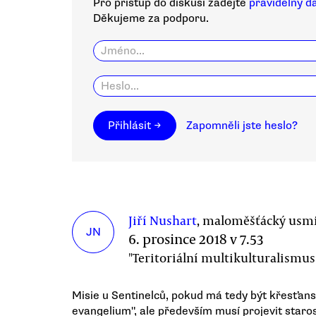
Pro přístup do diskusí zadejte
pravidelný d
Děkujeme za podporu.
Přihlásit →
Zapomněli jste heslo?
Jiří Nushart
, maloměšťácký usm
JN
6. prosince 2018 v 7.53
"Teritoriální multikulturalismus
Misie u Sentinelců, pokud má tedy být křesťans
evangelium", ale především musí projevit starost 