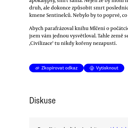
druh, ale dokonce způsobit smrt poslední
kmene Sentinelců. Nebylo by to poprvé, co 
Abych parafrázoval knihu Mlčení o počátcíc
jsem vám jednou vysvětloval. Tahle země se
‚Civilizace‘ tu nikdy kořeny nezapustí.
Zkopírovat odkaz
Vytisknout
Diskuse