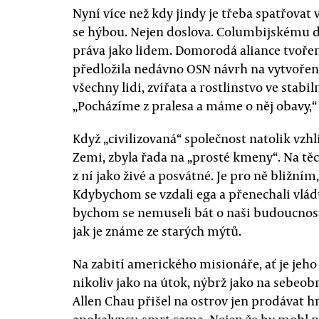
Nyní více než kdy jindy je třeba spatřovat
se hýbou. Nejen doslova. Columbijskému d
práva jako lidem. Domorodá aliance tvoře
předložila nedávno OSN návrh na vytvoře
všechny lidi, zvířata a rostlinstvo ve sta
„Pocházíme z pralesa a máme o něj obavy,“ 
Když „civilizovaná“ společnost natolik vzh
Zemi, zbyla řada na „prosté kmeny“. Na těch
z ní jako živé a posvátné. Je pro ně bližním
Kdybychom se vzdali ega a přenechali vl
bychom se nemuseli bát o naši budoucnost. 
jak je známe ze starých mýtů.
Na zabití amerického misionáře, ať je jeho 
nikoliv jako na útok, nýbrž jako na sebeobr
Allen Chau přišel na ostrov jen prodávat h
apokalypsy, smrt sama. Nejen že by mohl 