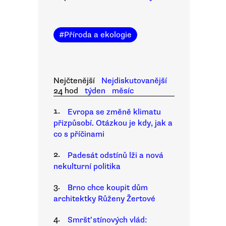
#
Příroda a ekologie
Nejčtenější
Nejdiskutovanější
24 hod
týden
měsíc
1.
Evropa se změně klimatu
přizpůsobí. Otázkou je kdy, jak a
co s příčinami
2.
Padesát odstínů lži a nová
nekulturní politika
3.
Brno chce koupit dům
architektky Růženy Žertové
4.
Smršť stínových vlád: