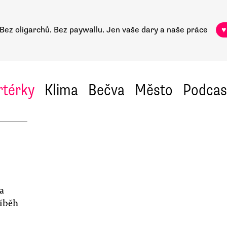
Bez oligarchů. Bez paywallu.
Jen vaše dary a naše práce
♥
rtérky
Klima
Bečva
Město
Podcas
a
říběh