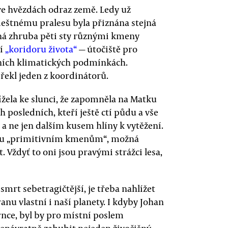
 ve hvězdách odraz země. Ledy už
eštnému pralesu byla přiznána stejná
ná zhruba pěti sty různými kmeny
ní
„koridoru života“
— útočiště pro
bilních klimatických podmínkách.
řekl jeden z koordinátorů.
lížela ke slunci, že zapomněla na Matku
 posledních, kteří ještě ctí půdu a vše
, a ne jen dalším kusem hlíny k vytěžení.
ádu „primitivním kmenům“, možná
Vždyť to oni jsou pravými strážci lesa,
smrt sebetragičtější, je třeba nahlížet
anu vlastní i naší planety. I kdyby Johan
rnce, byl by pro místní poslem
nenávratně zahubit nejeden živočišný