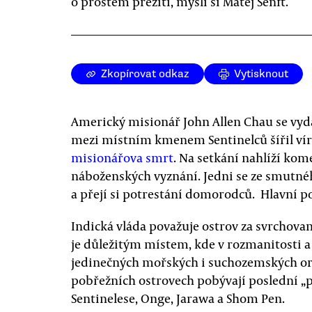
o prostém přežití, myslí si Matěj Senft.
Zkopírovat odkaz
Vytisknout
Americký misionář John Allen Chau se vyda
mezi místním kmenem Sentinelců šířil vír
misionářova smrt
. Na setkání nahlíží kom
náboženských vyznání. Jedni se ze smutné
a přejí si potrestání domorodců. Hlavní pos
Indická vláda považuje ostrov za svrchovan
je důležitým místem, kde v rozmanitosti a
jedinečných mořských i suchozemských or
pobřežních ostrovech pobývají poslední 
Sentinelese, Onge, Jarawa a Shom Pen.