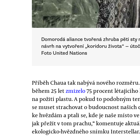
Domorodá aliance tvořená zhruba pěti sty
návrh na vytvoření „koridoru života“ — útoči
Foto United Nations
Příběh Chaua tak nabývá nového rozměru. N
během 25 let
zmizelo
75 procent létajícíh
na požití plastu. A pokud to podobným 
se muset strachovat o budoucnost našich d
ke hvězdám a ptali se, kde je naše místo ve
jak přežít v tom prachu,“ komentuje aktuál
ekologicko-hvězdného snímku Interstellar