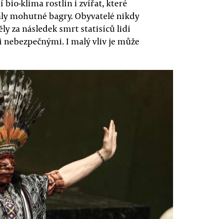
bio-klima rostlin i zvířat, které
valy mohutné bagry. Obyvatelé nikdy
y za následek smrt statisíců lidí
mi nebezpečnými. I malý vliv je může