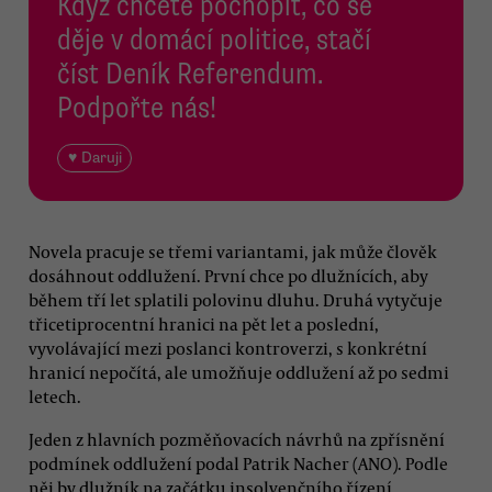
Když chcete pochopit, co se
děje v domácí politice, stačí
číst Deník Referendum.
Podpořte nás!
♥ Daruji
Novela pracuje se třemi variantami, jak může člověk
dosáhnout oddlužení. První chce po dlužnících, aby
během tří let splatili polovinu dluhu. Druhá vytyčuje
třicetiprocentní hranici na pět let a poslední,
vyvolávající mezi poslanci kontroverzi, s konkrétní
hranicí nepočítá, ale umožňuje oddlužení až po sedmi
letech.
Jeden z hlavních pozměňovacích návrhů na zpřísnění
podmínek oddlužení podal Patrik Nacher (ANO). Podle
něj by dlužník na začátku insolvenčního řízení