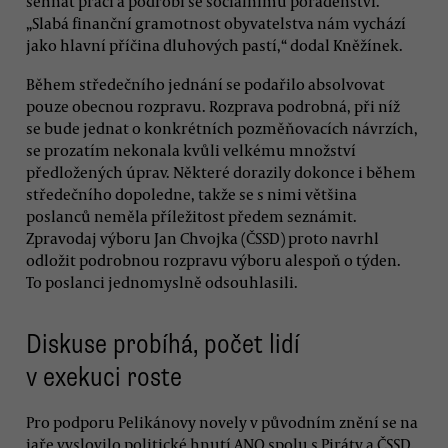
sehnat práci a podrobí se sociálnímu poradenství.
„Slabá finanční gramotnost obyvatelstva nám vychází
jako hlavní příčina dluhových pastí,“ dodal Kněžínek.
Během středečního jednání se podařilo absolvovat
pouze obecnou rozpravu. Rozprava podrobná, při níž
se bude jednat o konkrétních pozměňovacích návrzích,
se prozatím nekonala kvůli velkému množství
předložených úprav. Některé dorazily dokonce i během
středečního dopoledne, takže se s nimi většina
poslanců neměla příležitost předem seznámit.
Zpravodaj výboru Jan Chvojka (ČSSD) proto navrhl
odložit podrobnou rozpravu výboru alespoň o týden.
To poslanci jednomyslně odsouhlasili.
Diskuse probíhá, počet lidí
v exekuci roste
Pro podporu Pelikánovy novely v původním znění se na
jaře vyslovilo politické hnutí ANO spolu s Piráty a ČSSD.