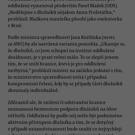
oddlužení vymezoval především Pavel Blažek (ODS).
„Nedělejme z dlužníků nějakou Annu Proletářku,“
prohlásil. Blažkova manželka působí jako exekutorka
v Brně.
Podle ministra spravedlnosti Jana Kněžínka (nestr.
za ANO) by ale navržená varianta pomohla. „Ukazuje se,
že dlužníků, co jsou schopni na institut oddlužení
dosáhnout, je v praxi velmi málo. To se zlepší jenom
tím, že se sníží hranice, která je pro oddlužení
nezbytná,“ prohlásil ministr na začátku jednání s tím,
že ministerstvo spravedlnosti uvítá i případná
kompromisní řešení, kdy by se případy části dlužníků
zkoumaly individuálně.
Zdůraznil ale, že snížení či odstranění hranice
neznamená bezmeznou podporu dlužníků na úkor
věřitelů. Oddlužení by podle něj mělo být podmíněno
aktivním přístupem dlužníka a tím, že se dotyčný
v případě nezaměstnanosti bude snažit co nejrychleji