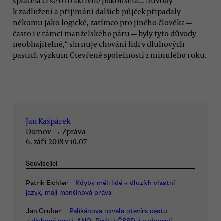
splácela či se o to aktivně pokoušela... Důvody
k zadlužení a přijímání dalších půjček připadaly
někomu jako logické, zatímco pro jiného člověka —
často i v rámci manželského páru — byly tyto důvody
neobhajitelné,“ shrnuje chování lidí v dluhových
pastích výzkum Otevřené společnosti z minulého roku.
Jan Kašpárek
Domov
→
Zpráva
6. září 2018 v 10.07
Související
Patrik Eichler
Kdyby měli lidé v dluzích vlastní
jazyk, mají menšinová práva
Jan Gruber
Pelikánova novela otevírá cestu
z dluhové pasti. ANO, Piráti i ČSSD ji podporují