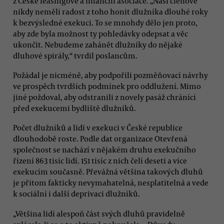
z České leasingové a finanční asociace. „Naši členové
nikdy neměli radost z toho honit dlužníka dlouhé roky
k bezvýsledné exekuci. To se mnohdy dělo jen proto,
aby zde byla možnost ty pohledávky odepsat a věc
ukončit. Nebudeme zahánět dlužníky do nějaké
dluhové spirály,“ tvrdil poslancům.
Požádal je nicméně, aby podpořili pozměňovací návrhy
ve prospěch tvrdších podmínek pro oddlužení. Mimo
jiné poždoval, aby odstranili z novely pasáž chránící
před exekucemi bydliště dlužníků.
Počet dlužníků a lidí v exekuci v České republice
dlouhodobě roste. Podle dat organizace Otevřená
společnost se nachází v nějakém druhu exekučního
řízení 863 tisíc lidí. 151 tisíc z nich čelí deseti a více
exekucím současně. Převážná většina takových dluhů
je přitom fakticky nevymahatelná, nesplatitelná a vede
k sociální i další deprivaci dlužníků.
„Většina lidí alespoň část svých dluhů pravidelně