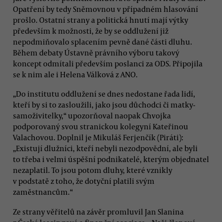
Opatření by tedy Sněmovnou v případném hlasování
prošlo. Ostatní strany a politická hnutí mají výtky
především k možnosti, že by se oddlužení již
nepodmiňovalo splacením pevně dané části dluhu.
Během debaty Ústavně právního výboru takový
koncept odmítali především poslanci za ODS. Připojila
se k nim ale i Helena Válková z ANO.
„Do institutu oddlužení se dnes nedostane řada lidí,
kteří by si to zasloužili, jako jsou důchodci či matky-
samoživitelky,“ upozorňoval naopak Chvojka
podporovaný svou stranickou kolegyní Kateřinou
Valachovou. Doplnil je Mikuláš Ferjenčík (Piráti):
„Existují dlužníci, kteří nebyli nezodpovědní, ale byli
to třeba i velmi úspěšní podnikatelé, kterým objednatel
nezaplatil. To jsou potom dluhy, které vznikly
v podstatě z toho, že dotyční platili svým
zaměstnancům.“
Ze strany věřitelů na závěr promluvil Jan Slanina