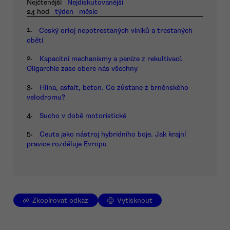
Nejčtenější
Nejdiskutovanější
24 hod
týden
měsíc
1.
Český orloj nepotrestaných viníků a trestaných
obětí
2.
Kapacitní mechanismy a peníze z rekultivací.
Oligarchie zase obere nás všechny
3.
Hlína, asfalt, beton. Co zůstane z brněnského
velodromu?
4.
Sucho v době motoristické
5.
Ceuta jako nástroj hybridního boje. Jak krajní
pravice rozděluje Evropu
Zkopírovat odkaz
Vytisknout