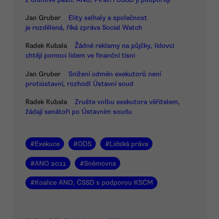
Jan Gruber
Elity selhaly a společnost
je rozdělená, říká zpráva Social Watch
Radek Kubala
Žádné reklamy na půjčky, lidovci
chtějí pomoci lidem ve finanční tísni
Jan Gruber
Snížení odměn exekutorů není
protiústavní, rozhodl Ústavní soud
Radek Kubala
Zrušte volbu exekutora věřitelem,
žádají senátoři po Ústavním soudu
#
Exekuce
#
ODS
#
Lidská práva
#
ANO 2011
#
Sněmovna
#
Koalice ANO, ČSSD s podporou KSČM