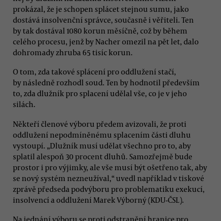
prokázal, že je schopen splácet stejnou sumu, jako
dostává insolvenční správce, současně i věřiteli. Ten
by tak dostával 1080 korun měsíčně, což by během
celého procesu, jenž by Nacher omezil na pět let, dalo
dohromady zhruba 65 tisíc korun.
O tom, zda takové splácení pro oddlužení stačí,
by následně rozhodl soud. Ten by hodnotil především
to, zda dlužník pro splacení udělal vše, co je v jeho
silách.
Někteří členové výboru předem avizovali, že proti
oddlužení nepodmíněnému splacením části dluhu
vystoupí. „Dlužník musí udělat všechno pro to, aby
splatil alespoň 30 procent dluhů. Samozřejmě bude
prostor i pro výjimky, ale vše musí být ošetřeno tak, aby
se nový systém nezneužíval,“ uvedl například v tiskové
zprávě předseda podvýboru pro problematiku exekucí,
insolvencí a oddlužení Marek Výborný (KDU-ČSL).
Na jednání výboru se proti odstranění hranice pro