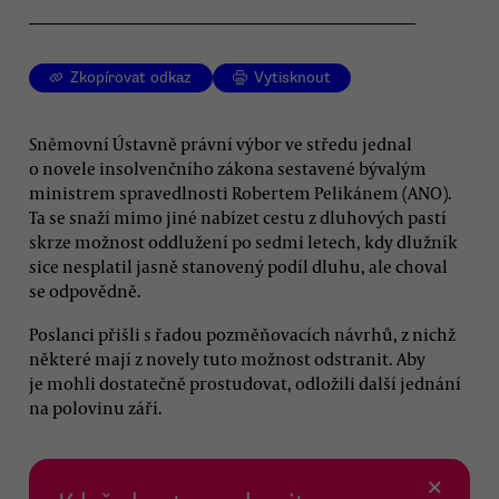
Zkopírovat odkaz
Vytisknout
Sněmovní Ústavně právní výbor ve středu jednal
o novele insolvenčního zákona sestavené bývalým
ministrem spravedlnosti Robertem Pelikánem (ANO).
Ta se snaží mimo jiné nabízet cestu z dluhových pastí
skrze možnost oddlužení po sedmi letech, kdy dlužník
sice nesplatil jasně stanovený podíl dluhu, ale choval
se odpovědně.
Poslanci přišli s řadou pozměňovacích návrhů, z nichž
některé mají z novely tuto možnost odstranit. Aby
je mohli dostatečně prostudovat, odložili další jednání
na polovinu září.
×