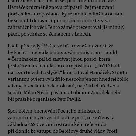
i Miroslav Poche,“ uvedl šéf politického hnutí ANO.
Hamáček nicméně znovu připustil, že jmenování
pražského europoslance by se mohlo odložit a on sám
by se mohl dočasně ujmout řízení ministerstva
zahraničních věcí. Tento záměr prezentoval již minulý
pátek po schůze se Zemanem v Lánech.
Podle předsedy ČSSD je ve hře rovněž možnost, že
by Poche — nebude-li jmenován ministrem — mohl
v Černínském paláci zastávat jinou pozici, která
je slučitelná s mandátem europoslance. „Určitě bude
na rezortu vidět a slyšel,“ konstatoval Hamáček. S touto
variantou ovšem vyjádřilo nespokojenost hned několik
vlivných sociálních demokratů, například předseda
Senátu Milan Štěch, poslanec Lubomír Zaorálek nebo
šéf pražské organizace Petr Pavlík.
Spor kolem jmenování Pocheho ministrem
zahraničních věcí zesílil krátce poté, co se členská
základna ČSSD ve vnitrostranickém referendu
přiklonila ke vstupu do Babišovy druhé vlády. Proti