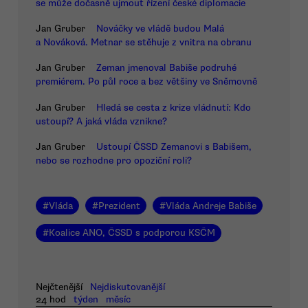
se může dočasně ujmout řízení české diplomacie
Jan Gruber
Nováčky ve vládě budou Malá
a Nováková. Metnar se stěhuje z vnitra na obranu
Jan Gruber
Zeman jmenoval Babiše podruhé
premiérem. Po půl roce a bez většiny ve Sněmovně
Jan Gruber
Hledá se cesta z krize vládnutí: Kdo
ustoupí? A jaká vláda vznikne?
Jan Gruber
Ustoupí ČSSD Zemanovi s Babišem,
nebo se rozhodne pro opoziční roli?
#
Vláda
#
Prezident
#
Vláda Andreje Babiše
#
Koalice ANO, ČSSD s podporou KSČM
Nejčtenější
Nejdiskutovanější
24 hod
týden
měsíc