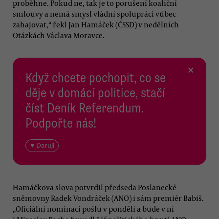
proběhne. Pokud ne, tak je to porušení koaliční
smlouvy a nemá smysl vládní spolupráci vůbec
zahajovat,“ řekl Jan Hamáček (ČSSD) v nedělních
Otázkách Václava Moravce.
×
Když chcete pochopit, co se
děje v domácí politice, stačí
číst Deník Referendum.
Podpořte nás!
♥ Daruji
Hamáčkova slova potvrdil předseda Poslanecké
sněmovny Radek Vondráček (ANO) i sám premiér Babiš.
„Oficiální nominaci pošlu v pondělí a bude v ní