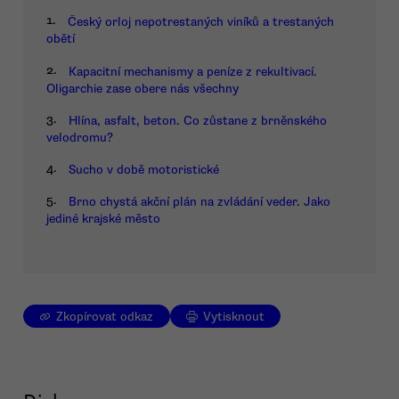
1.
Český orloj nepotrestaných viníků a trestaných
obětí
2.
Kapacitní mechanismy a peníze z rekultivací.
Oligarchie zase obere nás všechny
3.
Hlína, asfalt, beton. Co zůstane z brněnského
velodromu?
4.
Sucho v době motoristické
5.
Brno chystá akční plán na zvládání veder. Jako
jediné krajské město
Zkopírovat odkaz
Vytisknout