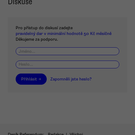
Diskuse
Pro přístup do diskusí zadejte
pravidelný dar v minimální hodnotě 50 Kč měsíčně
Děkujeme za podporu.
Přihlásit →
Zapomněli jste heslo?
Deník Referendum:
Redakce
|
Všichni