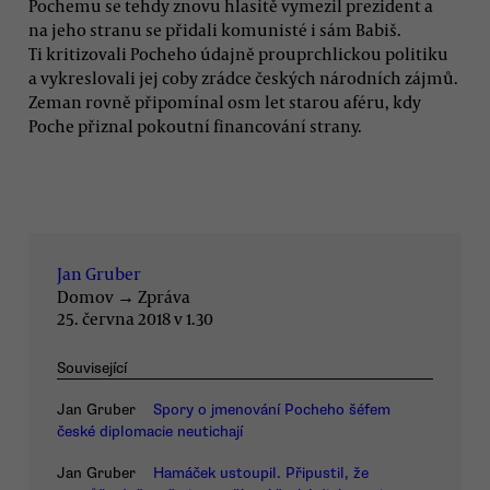
Pochemu se tehdy znovu hlasitě vymezil prezident a
na jeho stranu se přidali komunisté i sám Babiš.
Ti kritizovali Pocheho údajně prouprchlickou politiku
a vykreslovali jej coby zrádce českých národních zájmů.
Zeman rovně připomínal osm let starou aféru, kdy
Poche přiznal pokoutní financování strany.
Jan Gruber
Domov
→
Zpráva
25. června 2018 v 1.30
Související
Jan Gruber
Spory o jmenování Pocheho šéfem
české diplomacie neutichají
Jan Gruber
Hamáček ustoupil. Připustil, že