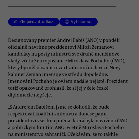
Zkopírovat odkaz
Vytisknout
Designovaný premiér Andrej Babiš (ANO) v pondělí
oficiálně navrhne prezidentovi Miloši Zemanovi
kandidáty na posty ministrů své druhé menšinové
vlády, včetně europoslance Miroslava Pocheho (ČSSD),
který by měl obsadit rezort zahraničních věcí. Nový
kabinet Zeman jmenuje ve středu dopoledne.
Jmenování Pocheho je ovšem nadále nejisté. Prezident
totiž opakovaně prohlásil, že si jej v čele české
diplomacie nepřeje.
„S Andrejem Babišem jsme se dohodli, že bude
respektovat koaliční smlouvu a donese panu
prezidentovi všechna jména, která byla navržena ČSSD
a politickým hnutím ANO, včetně Miroslava Pocheho
na ministerstvo zahraničí. Očekávám, že to takhle