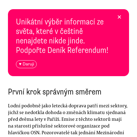
×
Unikátní výběr informací ze
světa, které v češtině
nenajdete nikde jinde.
Podpořte Deník Referendum!
♥ Daruji
První krok správným směrem
Lodní podobně jako letecká doprava patří mezi sektory,
jichž se nedotkla dohoda o změnách klimatu sjednaná
před dvěma lety v Paříži. Emise z těchto sektorů mají
na starosti příslušné sektorové organizace pod
hlavičkou OSN. Pozorovatelé tak jednání Mezinárodní