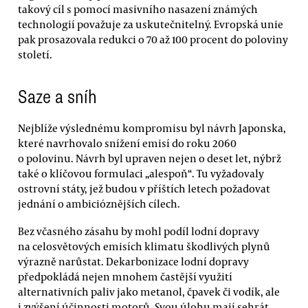
takový cíl s pomocí masivního nasazení známých
technologií považuje za uskutečnitelný. Evropská unie
pak prosazovala redukci o 70 až 100 procent do poloviny
století.
Saze a sníh
Nejblíže výslednému kompromisu byl návrh Japonska,
které navrhovalo snížení emisí do roku 2060
o polovinu. Návrh byl upraven nejen o deset let, nýbrž
také o klíčovou formulaci „alespoň“. Tu vyžadovaly
ostrovní státy, jež budou v příštích letech požadovat
jednání o ambicióznějších cílech.
Bez včasného zásahu by mohl podíl lodní dopravy
na celosvětových emisích klimatu škodlivých plynů
výrazně narůstat. Dekarbonizace lodní dopravy
předpokládá nejen mnohem častější využití
alternativních paliv jako metanol, čpavek či vodík, ale
i zvýšení účinnosti motorů. Svou úlohu mají sehrát