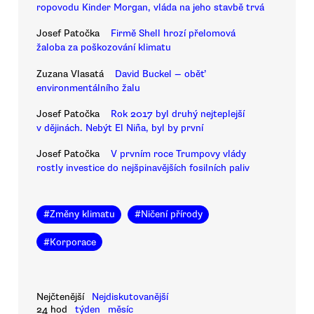
ropovodu Kinder Morgan, vláda na jeho stavbě trvá
Josef Patočka
Firmě Shell hrozí přelomová
žaloba za poškozování klimatu
Zuzana Vlasatá
David Buckel — oběť
environmentálního žalu
Josef Patočka
Rok 2017 byl druhý nejteplejší
v dějinách. Nebýt El Niña, byl by první
Josef Patočka
V prvním roce Trumpovy vlády
rostly investice do nejšpinavějších fosilních paliv
#
Změny klimatu
#
Ničení přírody
#
Korporace
Nejčtenější
Nejdiskutovanější
24 hod
týden
měsíc