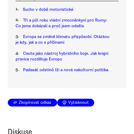
1.
Sucho v době motoristické
2.
Tři a půl roku vládní zmocněnkyní pro Romy:
Co jsme dokázali a proč jsem odešla
3.
Evropa se změně klimatu přizpůsobí. Otázkou
je kdy, jak a co s příčinami
4.
Ceuta jako nástroj hybridního boje. Jak krajní
pravice rozděluje Evropu
5.
Padesát odstínů lži a nová nekulturní politika
Zkopírovat odkaz
Vytisknout
Diskuse