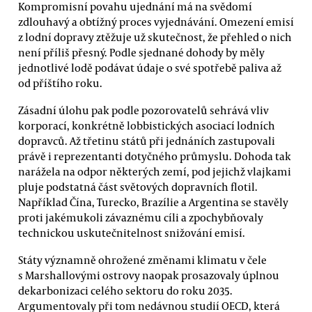
Kompromisní povahu ujednání má na svědomí
zdlouhavý a obtížný proces vyjednávání. Omezení emisí
z lodní dopravy ztěžuje už skutečnost, že přehled o nich
není příliš přesný. Podle sjednané dohody by měly
jednotlivé lodě podávat údaje o své spotřebě paliva až
od příštího roku.
Zásadní úlohu pak podle pozorovatelů sehrává vliv
korporací, konkrétně lobbistických asociací lodních
dopravců. Až třetinu států při jednáních zastupovali
právě i reprezentanti dotyčného průmyslu. Dohoda tak
narážela na odpor některých zemí, pod jejichž vlajkami
pluje podstatná část světových dopravních flotil.
Například Čína, Turecko, Brazílie a Argentina se stavěly
proti jakémukoli závaznému cíli a zpochybňovaly
technickou uskutečnitelnost snižování emisí.
Státy významně ohrožené změnami klimatu v čele
s Marshallovými ostrovy naopak prosazovaly úplnou
dekarbonizaci celého sektoru do roku 2035.
Argumentovaly při tom nedávnou studií OECD, která