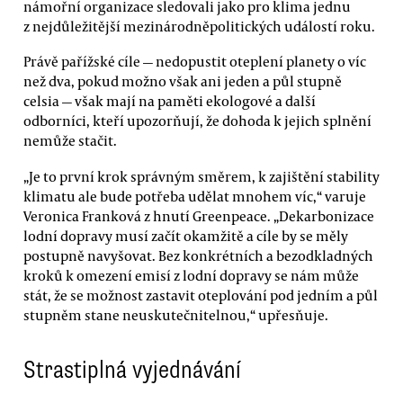
námořní organizace sledovali jako pro klima jednu
z nejdůležitější mezinárodněpolitických událostí roku.
Právě pařížské cíle — nedopustit oteplení planety o víc
než dva, pokud možno však ani jeden a půl stupně
celsia — však mají na paměti ekologové a další
odborníci, kteří upozorňují, že dohoda k jejich splnění
nemůže stačit.
„Je to první krok správným směrem, k zajištění stability
klimatu ale bude potřeba udělat mnohem víc,“ varuje
Veronica Franková z hnutí Greenpeace. „Dekarbonizace
lodní dopravy musí začít okamžitě a cíle by se měly
postupně navyšovat. Bez konkrétních a bezodkladných
kroků k omezení emisí z lodní dopravy se nám může
stát, že se možnost zastavit oteplování pod jedním a půl
stupněm stane neuskutečnitelnou,“ upřesňuje.
Strastiplná vyjednávání