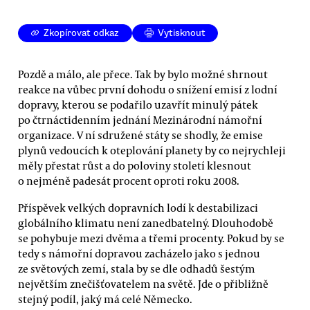
Zkopírovat odkaz
Vytisknout
Pozdě a málo, ale přece. Tak by bylo možné shrnout
reakce na vůbec první dohodu o snížení emisí z lodní
dopravy, kterou se podařilo uzavřít minulý pátek
po čtrnáctidenním jednání Mezinárodní námořní
organizace. V ní sdružené státy se shodly, že emise
plynů vedoucích k oteplování planety by co nejrychleji
měly přestat růst a do poloviny století klesnout
o nejméně padesát procent oproti roku 2008.
Příspěvek velkých dopravních lodí k destabilizaci
globálního klimatu není zanedbatelný. Dlouhodobě
se pohybuje mezi dvěma a třemi procenty. Pokud by se
tedy s námořní dopravou zacházelo jako s jednou
ze světových zemí, stala by se dle odhadů šestým
největším znečišťovatelem na světě. Jde o přibližně
stejný podíl, jaký má celé Německo.