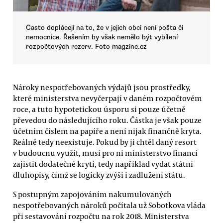
Často doplácejí na to, že v jejich obci není pošta či
nemocnice. Řešením by však nemělo být vybílení
rozpočtových rezerv. Foto magzine.cz
Nároky nespotřebovaných výdajů jsou prostředky,
které ministerstva nevyčerpají v daném rozpočtovém
roce, a tuto hypotetickou úsporu si pouze účetně
převedou do následujícího roku. Částka je však pouze
účetním číslem na papíře a není nijak finančně kryta.
Reálně tedy neexistuje. Pokud by ji chtěl daný resort
v budoucnu využít, musí pro ni ministerstvo financí
zajistit dodatečné krytí, tedy například vydat státní
dluhopisy, čímž se logicky zvýší i zadlužení státu.
S postupným zapojováním nakumulovaných
nespotřebovaných nároků počítala už Sobotkova vláda
při sestavování rozpočtu na rok 2018. Ministerstva