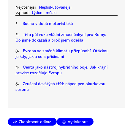
Nejčtenější
Nejdiskutovanější
24 hod
týden
měsíc
1.
Sucho v době motoristické
2.
Tři a půl roku vládní zmocněnkyní pro Romy:
Co jsme dokázali a proč jsem odešla
3.
Evropa se změně klimatu přizpůsobí. Otázkou
je kdy, jak a co s příčinami
4.
Ceuta jako nástroj hybridního boje. Jak krajní
pravice rozděluje Evropu
5.
Zrušení devátých tříd: nápad pro okurkovou
sezónu
Zkopírovat odkaz
Vytisknout