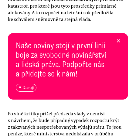
katastrof, pro které jsou tyto prostředky primárně
alokovány. A to rozpočet na letošní rok předložila
ke schválení sněmovně ta stejná vláda.
×
Naše noviny stojí v první linii
boje za svobodné novinářství
a lidská práva. Podpořte nás
a přidejte se k nám!
♥ Daruji
Po vlně kritiky přišel předseda vlády v demisi
s návrhem, že bude případný výpadek rozpočtu krýt
z takzvaných nespotřebovaných výdajů státu. To jsou
peníze, které ministerstva nedokázala v průběhu