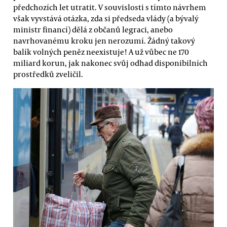
předchozích let utratit. V souvislosti s tímto návrhem
však vyvstává otázka, zda si předseda vlády (a bývalý
ministr financí) dělá z občanů legraci, anebo
navrhovanému kroku jen nerozumí. Žádný takový
balík volných peněz neexistuje! A už vůbec ne 170
miliard korun, jak nakonec svůj odhad disponibilních
prostředků zveličil.