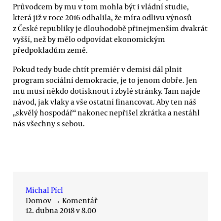
Průvodcem by mu v tom mohla být i vládní studie,
která již v roce 2016 odhalila, že míra odlivu výnosů
z České republiky je dlouhodobě přinejmenším dvakrát
vyšší, než by mělo odpovídat ekonomickým
předpokladům země.
Pokud tedy bude chtít premiér v demisi dál plnit
program sociální demokracie, je to jenom dobře. Jen
mu musí někdo dotisknout i zbylé stránky. Tam najde
návod, jak vlaky a vše ostatní financovat. Aby ten náš
„skvělý hospodář“ nakonec nepřišel zkrátka a nestáhl
nás všechny s sebou.
Michal Pícl
Domov
→
Komentář
12. dubna 2018 v 8.00