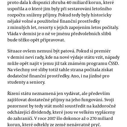
proto dala k dispozici zhruba 40 miliard korun, které
uspořila a o které jim byly při sestavování letošního
rozpočtu sníženy příjmy. Pokud tedy byly historicky
nějaké volné a použitelné finanční prostředky
z minulých let, resorty s jejich zapojením letos počítaly.
Vláda v demisi je o ně ve jménu předvolebních slibů
bude těžko opět připravovat.
Situace ovšem nemusí být patová. Pokud si premiér
v demisi neví rady, kde na nové výdaje státu vzít, nápady
může opět najít v jemu již tak známém programu ČSSD.
Na všechny své sliby totiž tahle strana počítala získat
dodatečné finanční prostředky. Ano, i na jízdné pro
studenty a seniory.
Řízení státu neznamená jen vydávat, ale především
zajišťovat dostatečné příjmy na jeho fungování. Svoji
pozornost by tedy stát mohl soustředit na každoročně
odcházející dividendy, které jsou ve velkém vypláceny
do zahraničí. V roce 2017 šlo dokonce až o 270 miliard
korun, které odtekly ze země nenávratně pryč.