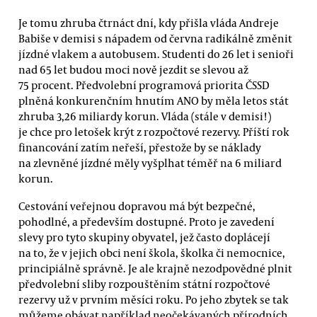
Je tomu zhruba čtrnáct dní, kdy přišla vláda Andreje
Babiše v demisi s nápadem od června radikálně změnit
jízdné vlakem a autobusem. Studenti do 26 let i senioři
nad 65 let budou moci nově jezdit se slevou až
75 procent. Předvolební programová priorita ČSSD
plněná konkurenčním hnutím ANO by měla letos stát
zhruba 3,26 miliardy korun. Vláda (stále v demisi!)
je chce pro letošek krýt z rozpočtové rezervy. Příští rok
financování zatím neřeší, přestože by se náklady
na zlevněné jízdné měly vyšplhat téměř na 6 miliard
korun.
Cestování veřejnou dopravou má být bezpečné,
pohodlné, a především dostupné. Proto je zavedení
slevy pro tyto skupiny obyvatel, jež často doplácejí
na to, že v jejich obci není škola, školka či nemocnice,
principiálně správně. Je ale krajně nezodpovědné plnit
předvolební sliby rozpouštěním státní rozpočtové
rezervy už v prvním měsíci roku. Po jeho zbytek se tak
můžeme obávat například neočekávaných přírodních