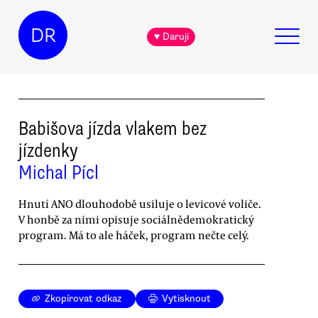
DR
♥ Daruji
Babišova jízda vlakem bez
jízdenky
Michal Pícl
Hnutí ANO dlouhodobě usiluje o levicové voliče.
V honbě za nimi opisuje sociálnědemokratický
program. Má to ale háček, program nečte celý.
Zkopírovat odkaz
Vytisknout