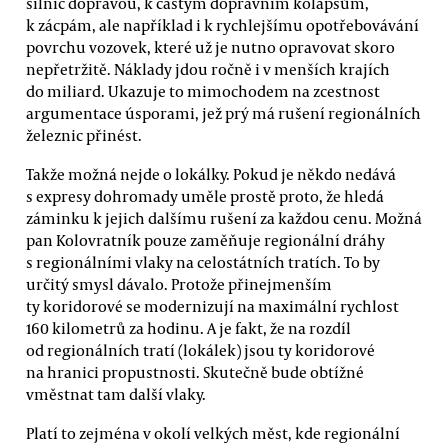
silnic dopravou, k častým dopravním kolapsům,
k zácpám, ale například i k rychlejšímu opotřebovávání
povrchu vozovek, které už je nutno opravovat skoro
nepřetržitě. Náklady jdou ročně i v menších krajích
do miliard. Ukazuje to mimochodem na zcestnost
argumentace úsporami, jež prý má rušení regionálních
železnic přinést.
Takže možná nejde o lokálky. Pokud je někdo nedává
s expresy dohromady uměle prostě proto, že hledá
záminku k jejich dalšímu rušení za každou cenu. Možná
pan Kolovratník pouze zaměňuje regionální dráhy
s regionálními vlaky na celostátních tratích. To by
určitý smysl dávalo. Protože přinejmenším
ty koridorové se modernizují na maximální rychlost
160 kilometrů za hodinu. A je fakt, že na rozdíl
od regionálních tratí (lokálek) jsou ty koridorové
na hranici propustnosti. Skutečně bude obtížné
vměstnat tam další vlaky.
Platí to zejména v okolí velkých měst, kde regionální