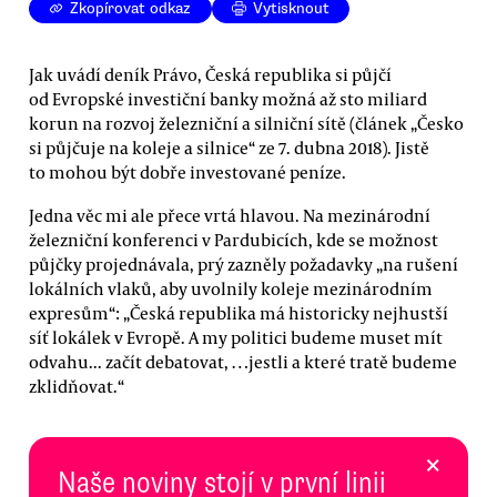
Zkopírovat odkaz
Vytisknout
Jak uvádí deník Právo, Česká republika si půjčí
od Evropské investiční banky možná až sto miliard
korun na rozvoj železniční a silniční sítě (článek „Česko
si půjčuje na koleje a silnice“ ze 7. dubna 2018). Jistě
to mohou být dobře investované peníze.
Jedna věc mi ale přece vrtá hlavou. Na mezinárodní
železniční konferenci v Pardubicích, kde se možnost
půjčky projednávala, prý zazněly požadavky „na rušení
lokálních vlaků, aby uvolnily koleje mezinárodním
expresům“: „Česká republika má historicky nejhustší
síť lokálek v Evropě. A my politici budeme muset mít
odvahu... začít debatovat, …jestli a které tratě budeme
zklidňovat.“
×
Naše noviny stojí v první linii