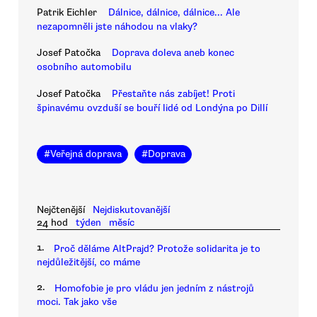
Patrik Eichler
Dálnice, dálnice, dálnice... Ale
nezapomněli jste náhodou na vlaky?
Josef Patočka
Doprava doleva aneb konec
osobního automobilu
Josef Patočka
Přestaňte nás zabíjet! Proti
špinavému ovzduší se bouří lidé od Londýna po Dillí
#
Veřejná doprava
#
Doprava
Nejčtenější
Nejdiskutovanější
24 hod
týden
měsíc
1.
Proč děláme AltPrajd? Protože solidarita je to
nejdůležitější, co máme
2.
Homofobie je pro vládu jen jedním z nástrojů
moci. Tak jako vše