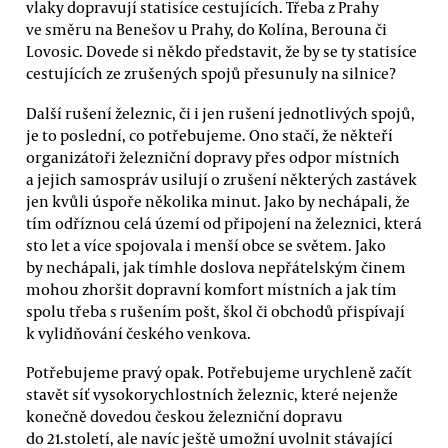
vlaky dopravují statisíce cestujících. Třeba z Prahy
ve směru na Benešov u Prahy, do Kolína, Berouna či
Lovosic. Dovede si někdo představit, že by se ty statisíce
cestujících ze zrušených spojů přesunuly na silnice?
Další rušení železnic, či i jen rušení jednotlivých spojů,
je to poslední, co potřebujeme. Ono stačí, že někteří
organizátoři železniční dopravy přes odpor místních
a jejich samospráv usilují o zrušení některých zastávek
jen kvůli úspoře několika minut. Jako by nechápali, že
tím odříznou celá území od připojení na železnici, která
sto let a více spojovala i menší obce se světem. Jako
by nechápali, jak tímhle doslova nepřátelským činem
mohou zhoršit dopravní komfort místních a jak tím
spolu třeba s rušením pošt, škol či obchodů přispívají
k vylidňování českého venkova.
Potřebujeme pravý opak. Potřebujeme urychleně začít
stavět síť vysokorychlostních železnic, které nejenže
konečně dovedou českou železniční dopravu
do 21.století, ale navíc ještě umožní uvolnit stávající