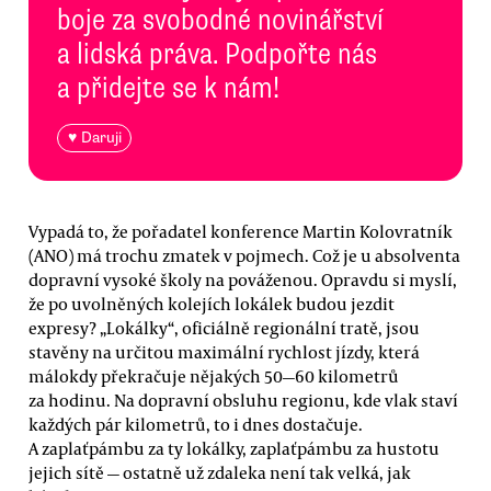
boje za svobodné novinářství
a lidská práva. Podpořte nás
a přidejte se k nám!
♥ Daruji
Vypadá to, že pořadatel konference Martin Kolovratník
(ANO) má trochu zmatek v pojmech. Což je u absolventa
dopravní vysoké školy na pováženou. Opravdu si myslí,
že po uvolněných kolejích lokálek budou jezdit
expresy? „Lokálky“, oficiálně regionální tratě, jsou
stavěny na určitou maximální rychlost jízdy, která
málokdy překračuje nějakých 50—60 kilometrů
za hodinu. Na dopravní obsluhu regionu, kde vlak staví
každých pár kilometrů, to i dnes dostačuje.
A zaplaťpámbu za ty lokálky, zaplaťpámbu za hustotu
jejich sítě — ostatně už zdaleka není tak velká, jak