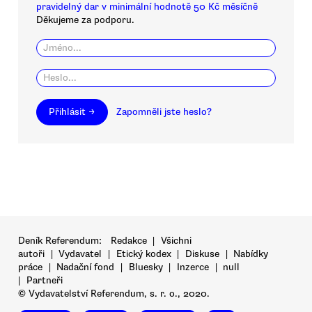
pravidelný dar v minimální hodnotě 50 Kč měsíčně
Děkujeme za podporu.
Přihlásit →
Zapomněli jste heslo?
Deník Referendum:
Redakce
|
Všichni
autoři
|
Vydavatel
|
Etický kodex
|
Diskuse
|
Nabídky
práce
|
Nadační fond
|
Bluesky
|
Inzerce
|
null
|
Partneři
© Vydavatelství Referendum, s. r. o., 2020.