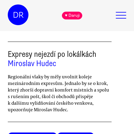
DR
♥ Daruji
Expresy nejezdí po lokálkách
Miroslav Hudec
Regionální vlaky by měly uvolnit koleje
mezinárodním expresům. Jednalo by se o krok,
který zhorší dopravní komfort místních a spolu
s rušením pošt, škol či obchodů přispěje
k dalšímu vylidňování českého venkova,
upozorňuje Miroslav Hudec.