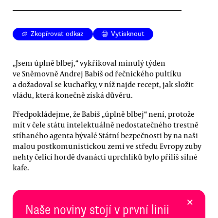
Zkopírovat odkaz
Vytisknout
„Jsem úplně blbej,“ vykřikoval minulý týden
ve Sněmovně Andrej Babiš od řečnického pultíku
a dožadoval se kuchařky, v níž najde recept, jak složit
vládu, která konečně získá důvěru.
Předpokládejme, že Babiš „úplně blbej“ není, protože
mít v čele státu intelektuálně nedostatečného trestně
stíhaného agenta bývalé Státní bezpečnosti by na naši
malou postkomunistickou zemi ve středu Evropy zuby
nehty čelící hordě dvanácti uprchlíků bylo příliš silné
kafe.
×
Naše noviny stojí v první linii