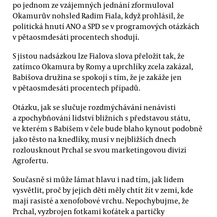
po jednom ze vzájemných jednání zformuloval
Okamurův nohsled Radim Fiala, když prohlásil, že
politická hnutí ANO a SPD se v programových otázkách
v pětaosmdesáti procentech shodují.
S jistou nadsázkou lze Fialova slova přeložit tak, že
zatímco Okamura by Romy a uprchlíky zcela zakázal,
Babišova družina se spokojí s tím, že je zakáže jen
v pětaosmdesáti procentech případů.
Otázku, jak se slučuje rozdmýchávání nenávisti
a zpochybňování lidství bližních s představou státu,
ve kterém s Babišem v čele bude blaho kynout podobně
jako těsto na knedlíky, musí v nejbližších dnech
rozlousknout Prchal se svou marketingovou divizí
Agrofertu.
Současně si může lámat hlavu i nad tím, jak lidem
vysvětlit, proč by jejich děti měly chtít žít v zemi, kde
mají rasisté a xenofobové vrchu. Nepochybujme, že
Prchal, vyzbrojen fotkami koťátek a partičky