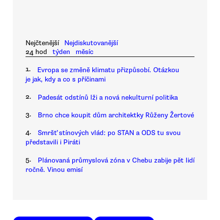
Nejčtenější
Nejdiskutovanější
24 hod
týden
měsíc
1.
Evropa se změně klimatu přizpůsobí. Otázkou
je jak, kdy a co s příčinami
2.
Padesát odstínů lži a nová nekulturní politika
3.
Brno chce koupit dům architektky Růženy Žertové
4.
Smršť stínových vlád: po STAN a ODS tu svou
představili i Piráti
5.
Plánovaná průmyslová zóna v Chebu zabije pět lidí
ročně. Vinou emisí