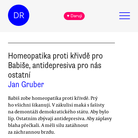
DR
♥ Daruji
Homeopatika proti křivdě pro
Babiše, antidepresiva pro nás
ostatní
Jan Gruber
Babiš zobe homeopatika proti křivdě. Prý
ho všichni šikanují. V zákulisí maká s fašisty
na demontáži demokratického státu. Aby bylo
líp. Ostatním zbývají antidepresiva. Aby záplavy
blaha přečkali. A měli sílu zatáhnout
za záchrannou brzdu.