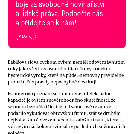
boje za svobodné novinářství
a lidská práva. Podpořte nás
a přidejte se k nám!
♥ Daruji
Babišova slova bychom ovšem neměli odbýt mávnutím
ruky jako všechny ostatní miliardářovy poněkud
hysterické výroky, které na půdě Sněmovny pravidelně
pronáší. Kus pravdy nepochybně obsahují.
Premiérovo přiznání se k omezené intelektuálně
kapacitě je ovšem znevěrohodněno skutečností, že
se mu za bezmála třicet let od sametové revoluce
podařilo vybudovat obrovskou firmu, stát se druhým
nejbohatším člověkem v zemi a založit stranu, která
s drtivým náskokem zvítězila v posledních sněmovních
volbách.