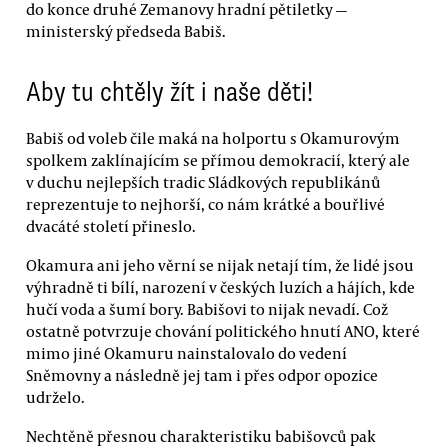
do konce druhé Zemanovy hradní pětiletky —
ministerský předseda Babiš.
Aby tu chtěly žít i naše děti!
Babiš od voleb čile maká na holportu s Okamurovým
spolkem zaklínajícím se přímou demokracií, který ale
v duchu nejlepších tradic Sládkových republikánů
reprezentuje to nejhorší, co nám krátké a bouřlivé
dvacáté století přineslo.
Okamura ani jeho věrní se nijak netají tím, že lidé jsou
výhradně ti bílí, narození v českých luzích a hájích, kde
hučí voda a šumí bory. Babišovi to nijak nevadí. Což
ostatně potvrzuje chování politického hnutí ANO, které
mimo jiné Okamuru nainstalovalo do vedení
Sněmovny a následně jej tam i přes odpor opozice
udrželo.
Nechtěně přesnou charakteristiku babišovců pak