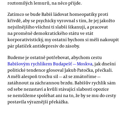
roztomilých lemurů, na něco přijde.
Zatímco se bude Babiš ládovat homeopatiky proti
křivdě, aby se psychicky vyrovnal s tím, že jej jakožto
nejsilnějšího všichni ti slabší šikanují, a pracovat
na proměně demokratického státu ve stát
korporativistický, my ostatní bychom si měli nakoupit
pár platíček antidepresiv do zásoby.
Budeme je ostatně potřebovat, abychom cestu
Babišovým rychlíkem Budapešť — Moskva
, jak dnešní
politické tendence glosoval Jakub Patočka, přečkali.
A měli alespoň trochu sil — až se zmátoříme —
zatáhnout za záchrannou brzdu. Babišův rychlík sám
od sebe nezastaví a kvůli stávající slabosti opozice
se nemůžeme spoléhat ani na to, že by se mu do cesty
postavila výraznější překážka.