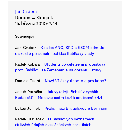
Jan Gruber
Domov
→
Sloupek
16. března 2018 v 7.44
Související
Jan Gruber
Koalice ANO, SPD a KSČM odmítla
diskusi o personální politice Babišovy vlády
Radek Kubala
Studenti po celé zemi protestovali
proti Babišovi se Zemanem a na obranu Ústavy
Daniela Ostrá
Nový Vítězný únor. Ale pro koho?
Jakub Patočka
Jak vykolejit Babišův rychlík
Budapešť — Moskva: sedm tezí k současné krizi
Lukáš Jelínek
Praha mezi Bratislavou a Berlínem
Radek Hlaváček
O Babišových seznamech,
citlivých údajích a estébáckých praktikách