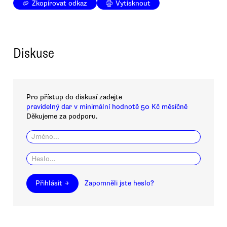
Zkopírovat odkaz
Vytisknout
Diskuse
Pro přístup do diskusí zadejte
pravidelný dar v minimální hodnotě 50 Kč měsíčně
Děkujeme za podporu.
Přihlásit →
Zapomněli jste heslo?