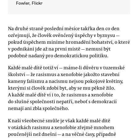
Fowler, Flickr
Na druhé straně poslední měsíce takřka den co den
ozřejmují, že člověk ověnčený úspěchy v byznysu —
pokud úspěchem míníme hromadění bohatství, o které
v podnikání jde až na první místě — nemusí být
podobně nadaný pro demokratickou politiku.
Každé malé dítě totiž ví — máme-li důvěru v tuzemské
školství — že rasismus a xenofobie jakožto stavební
kameny fašismu a nacismu nejsou pokojové květiny,
kterými si člověk zdobí byt, aby se mu pěkně žilo.
A každé malé dítě ví i to, že rasismus a xenofobie
do slušné společnosti nepatří, neboť s demokracií
nemají ani zbla společného.
K naší všeobecné smůle je však každé malé dítě
v otázkách rasismu a xenofobie zřejmě mnohem
poučenější než dnešní — a na věčné časy, případně