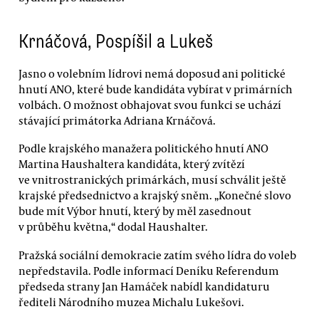
Krnáčová, Pospíšil a Lukeš
Jasno o volebním lídrovi nemá doposud ani politické
hnutí ANO, které bude kandidáta vybírat v primárních
volbách. O možnost obhajovat svou funkci se uchází
stávající primátorka Adriana Krnáčová.
Podle krajského manažera politického hnutí ANO
Martina Haushaltera kandidáta, který zvítězí
ve vnitrostranických primárkách, musí schválit ještě
krajské předsednictvo a krajský sněm. „Konečné slovo
bude mít Výbor hnutí, který by měl zasednout
v průběhu května,“ dodal Haushalter.
Pražská sociální demokracie zatím svého lídra do voleb
nepředstavila. Podle informací Deníku Referendum
předseda strany Jan Hamáček nabídl kandidaturu
řediteli Národního muzea Michalu Lukešovi.