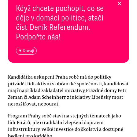
×
Když chcete pochopit, co se
děje v domácí politice, stačí
číst Deník Referendum.
Podpořte nás!
♥ Daruji
Kandidátka uskupení Praha sobě má do politiky
přivádět lidi aktivní v občanské společnosti, kandidovat
mají například zakladatel iniciativy Prázdné domy Petr
Zeman či Adam Scheinherr z iniciativy Libeňský most
nerozšiřovat, nebourat.
Program Prahy sobě staví na stejných tématech jako
lídr Pirátů, jde o radikální zlepšení dopravní
infrastruktury, velké investice do školství a dostupné
bydlení pro každého.