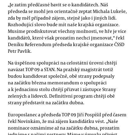
„Je zatím předčasné bavit se o kandidátech. Náš
předseda se mohl jen orientačně zeptat Michala Lukeše,
zda by měl případně zájem, stejně jako i jiných lidí.
Rozhodující slovo bude mít naše krajská organizace.
Musíme prodiskutovat všechny možnosti, ve hře je více
kandidátů, které však prozatím nechci jmenovat,“ řekl
Deníku Referendum předseda krajské organizace ČSSD
Petr Pavlík.
Na úspěšnou spolupráci na celostátní úrovni chtějí
navázat TOP 09 a STAN. Na pražský magistrát totiž
budou kandidovat společně, obě strany podepsaly
na začátku března memorandum o spolupráci
a k jednacímu stolu chtějí přizvat i zástupce Strany
zelených a lidovců. Definitivní program chtějí obě
strany představit na začátku dubna.
Europoslanec a předseda TOP 09 Jiří Pospíšil před časem
řekl Novinkám, že má zájem kandidátku vést. „Naše
nominace oznámíme až na začátku dubna, prozatím
jednáme s našimi partnery. Máme v úmyslu přivést