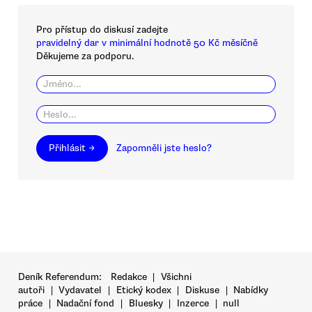
Pro přístup do diskusí zadejte
pravidelný dar v minimální hodnotě 50 Kč měsíčně
Děkujeme za podporu.
Přihlásit →
Zapomněli jste heslo?
Deník Referendum:
Redakce
|
Všichni
autoři
|
Vydavatel
|
Etický kodex
|
Diskuse
|
Nabídky
práce
|
Nadační fond
|
Bluesky
|
Inzerce
|
null