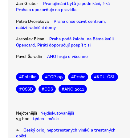
Jan Gruber
Pronajímání bytů je podnikání, říká
Praha a upozorňuje na pravidla
Petra Dvořáková
Praha chce oživit centrum,
nabízí radniční domy
Jaroslav Bican
Praha podá žalobu na Béma kvůli
Opencard, Piráti doporučují pospíšit si
Pavel Šaradín
ANO hraje o všechno
#
Politika
#
TOP 09
#
Praha
#
KDU-ČSL
#
ČSSD
#
ODS
#
ANO 2011
Nejčtenější
Nejdiskutovanější
24 hod
týden
měsíc
1.
Český orloj nepotrestaných viníků a trestaných
obětí