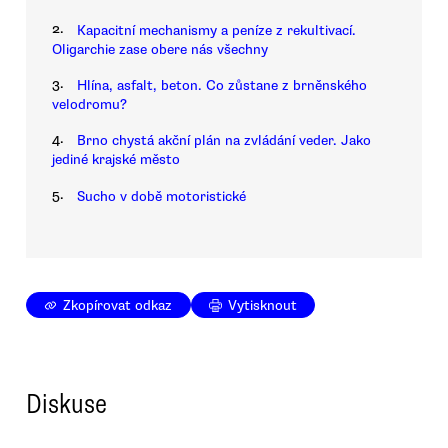
2.
Kapacitní mechanismy a peníze z rekultivací.
Oligarchie zase obere nás všechny
3.
Hlína, asfalt, beton. Co zůstane z brněnského
velodromu?
4.
Brno chystá akční plán na zvládání veder. Jako
jediné krajské město
5.
Sucho v době motoristické
Zkopírovat odkaz
Vytisknout
Diskuse