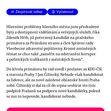
Zkopírovat odkaz
Vytisknout
Hlavními problémy hlavního města jsou předražené
byty a dostupnost vzdělávání a veřejných služeb, říká
Zdeněk Hřib, již potvrzený kandidát na pražského
primátora za Pirátskou stranu a člen Správní rady
Všeobecné zdravotní pojišťovny. Kromě zmíněných
témat se chce také „zaměřit na odstranění korupce
a politických trafikantů z městských firem“.
Do křesla primátora by rád usedl i poslanec za KDU-ČSL
a starosta Prahy 7 Jan Čižinský. Nebude však kandidovat
za lidovce, ale za nově založené občanské hnutí Praha
sobě. Čižinský si dal za cíl do srpna sesbírat sto tisíc
podpisů Pražanů na podporu nové kandidátky, pokud
se mu to nepovede, kandidovat nebude.