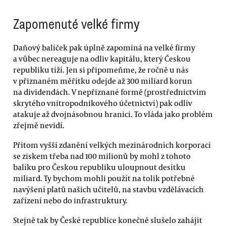
Zapomenuté velké firmy
Daňový balíček pak úplně zapomíná na velké firmy
a vůbec nereaguje na odliv kapitálu, který Českou
republiku tíží. Jen si připomeňme, že ročně u nás
v přiznaném měřítku odejde až 300 miliard korun
na dividendách. V nepřiznané formě (prostřednictvím
skrytého vnitropodnikového účetnictví) pak odliv
atakuje až dvojnásobnou hranici. To vláda jako problém
zřejmě nevidí.
Přitom vyšší zdanění velkých mezinárodních korporací
se ziskem třeba nad 100 milionů by mohl z tohoto
balíku pro Českou republiku uloupnout desítku
miliard. Ty bychom mohli použít na tolik potřebné
navýšení platů našich učitelů, na stavbu vzdělávacích
zařízení nebo do infrastruktury.
Stejně tak by České republice konečně slušelo zahájit