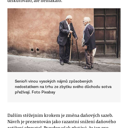
diskutovalo, ale nemakalo.
Senioři vinou vysokých nájmů způsobených
nedostatkem na trhu ze zbytku svého důchodu sotva
přežívají. Foto Pixabay
Dalším stěžejním krokem je změna daňových sazeb.
Návrh je prezentován jako razantní snížení daňového
zatížení obyvatel. Pravdou však zůstává, že jen pro