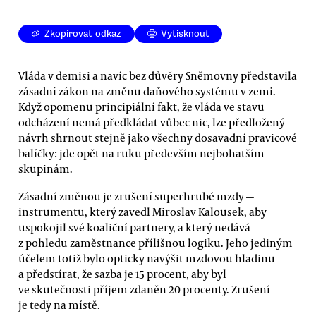
Zkopírovat odkaz
Vytisknout
Vláda v demisi a navíc bez důvěry Sněmovny představila
zásadní zákon na změnu daňového systému v zemi.
Když opomenu principiální fakt, že vláda ve stavu
odcházení nemá předkládat vůbec nic, lze předložený
návrh shrnout stejně jako všechny dosavadní pravicové
balíčky: jde opět na ruku především nejbohatším
skupinám.
Zásadní změnou je zrušení superhrubé mzdy —
instrumentu, který zavedl Miroslav Kalousek, aby
uspokojil své koaliční partnery, a který nedává
z pohledu zaměstnance přílišnou logiku. Jeho jediným
účelem totiž bylo opticky navýšit mzdovou hladinu
a předstírat, že sazba je 15 procent, aby byl
ve skutečnosti příjem zdaněn 20 procenty. Zrušení
je tedy na místě.