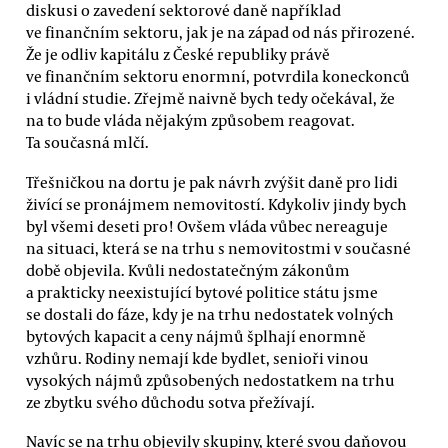
diskusi o zavedení sektorové daně například
ve finančním sektoru, jak je na západ od nás přirozené.
Že je odliv kapitálu z České republiky právě
ve finančním sektoru enormní, potvrdila koneckonců
i vládní studie. Zřejmě naivně bych tedy očekával, že
na to bude vláda nějakým způsobem reagovat.
Ta současná mlčí.
Třešničkou na dortu je pak návrh zvýšit daně pro lidi
živící se pronájmem nemovitostí. Kdykoliv jindy bych
byl všemi deseti pro! Ovšem vláda vůbec nereaguje
na situaci, která se na trhu s nemovitostmi v současné
době objevila. Kvůli nedostatečným zákonům
a prakticky neexistující bytové politice státu jsme
se dostali do fáze, kdy je na trhu nedostatek volných
bytových kapacit a ceny nájmů šplhají enormně
vzhůru. Rodiny nemají kde bydlet, senioři vinou
vysokých nájmů způsobených nedostatkem na trhu
ze zbytku svého důchodu sotva přežívají.
Navíc se na trhu objevily skupiny, které svou daňovou