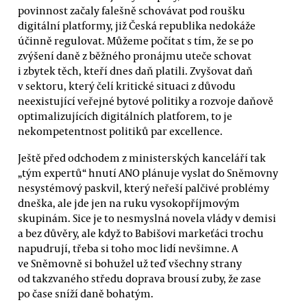
povinnost začaly falešně schovávat pod roušku
digitální platformy, již Česká republika nedokáže
účinně regulovat. Můžeme počítat s tím, že se po
zvýšení daně z běžného pronájmu uteče schovat
i zbytek těch, kteří dnes daň platili. Zvyšovat daň
v sektoru, který čelí kritické situaci z důvodu
neexistující veřejné bytové politiky a rozvoje daňově
optimalizujících digitálních platforem, to je
nekompetentnost politiků par excellence.
Ještě před odchodem z ministerských kanceláří tak
„tým expertů“ hnutí ANO plánuje vyslat do Sněmovny
nesystémový paskvil, který neřeší palčivé problémy
dneška, ale jde jen na ruku vysokopříjmovým
skupinám. Sice je to nesmyslná novela vlády v demisi
a bez důvěry, ale když to Babišovi markeťáci trochu
napudrují, třeba si toho moc lidí nevšimne. A
ve Sněmovně si bohužel už teď všechny strany
od takzvaného středu doprava brousí zuby, že zase
po čase sníží daně bohatým.