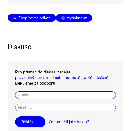
Zkopírovat odkaz
Vytisknout
Diskuse
Pro přístup do diskusí zadejte
pravidelný dar v minimální hodnotě 50 Kč měsíčně
Děkujeme za podporu.
Přihlásit →
Zapomněli jste heslo?