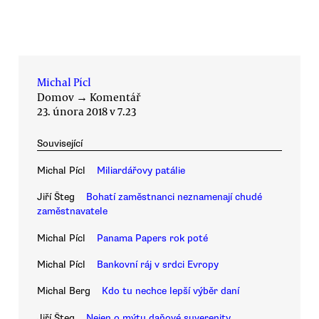
Michal Pícl
Domov
→
Komentář
23. února 2018 v 7.23
Související
Michal Pícl
Miliardářovy patálie
Jiří Šteg
Bohatí zaměstnanci neznamenají chudé
zaměstnavatele
Michal Pícl
Panama Papers rok poté
Michal Pícl
Bankovní ráj v srdci Evropy
Michal Berg
Kdo tu nechce lepší výběr daní
Jiří Šteg
Nejen o mýtu daňové suverenity