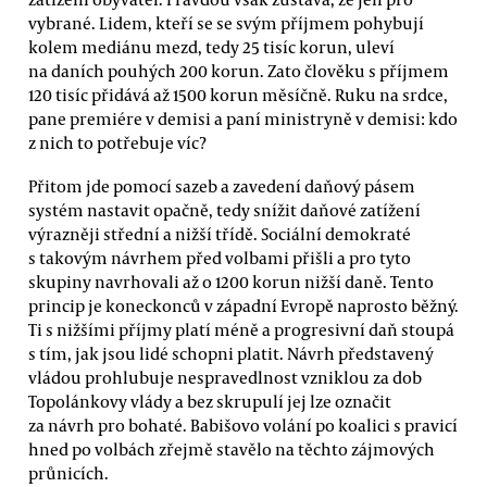
vybrané. Lidem, kteří se se svým příjmem pohybují
kolem mediánu mezd, tedy 25 tisíc korun, uleví
na daních pouhých 200 korun. Zato člověku s příjmem
120 tisíc přidává až 1500 korun měsíčně. Ruku na srdce,
pane premiére v demisi a paní ministryně v demisi: kdo
z nich to potřebuje víc?
Přitom jde pomocí sazeb a zavedení daňový pásem
systém nastavit opačně, tedy snížit daňové zatížení
výrazněji střední a nižší třídě. Sociální demokraté
s takovým návrhem před volbami přišli a pro tyto
skupiny navrhovali až o 1200 korun nižší daně. Tento
princip je koneckonců v západní Evropě naprosto běžný.
Ti s nižšími příjmy platí méně a progresivní daň stoupá
s tím, jak jsou lidé schopni platit. Návrh představený
vládou prohlubuje nespravedlnost vzniklou za dob
Topolánkovy vlády a bez skrupulí jej lze označit
za návrh pro bohaté. Babišovo volání po koalici s pravicí
hned po volbách zřejmě stavělo na těchto zájmových
průnicích.