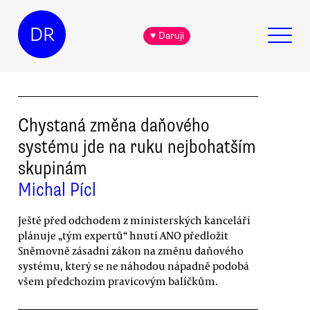
DR
♥ Daruji
Chystaná změna daňového
systému jde na ruku nejbohatším
skupinám
Michal Pícl
Ještě před odchodem z ministerských kanceláří
plánuje „tým expertů“ hnutí ANO předložit
Sněmovně zásadní zákon na změnu daňového
systému, který se ne náhodou nápadně podobá
všem předchozím pravicovým balíčkům.