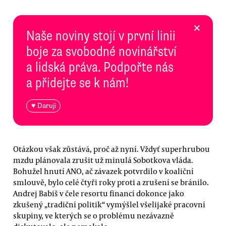
×
Naše noviny stojí v první linii
boje za svobodné novinářství
a lidská práva. Podpořte nás
a přidejte se k nám!
♥ Daruji
Otázkou však zůstává, proč až nyní. Vždyť superhrubou
mzdu plánovala zrušit už minulá Sobotkova vláda.
Bohužel hnutí ANO, ač závazek potvrdilo v koaliční
smlouvě, bylo celé čtyři roky proti a zrušení se bránilo.
Andrej Babiš v čele resortu financí dokonce jako
zkušený „tradiční politik“ vymýšlel všelijaké pracovní
skupiny, ve kterých se o problému nezávazně