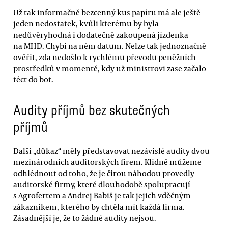
Už tak informačně bezcenný kus papíru má ale ještě
jeden nedostatek, kvůli kterému by byla
nedůvěryhodná i dodatečně zakoupená jízdenka
na MHD. Chybí na něm datum. Nelze tak jednoznačně
ověřit, zda nedošlo k rychlému převodu peněžních
prostředků v momentě, kdy už ministrovi zase začalo
téct do bot.
Audity příjmů bez skutečných
příjmů
Další „důkaz“ měly představovat nezávislé audity dvou
mezinárodních auditorských firem. Klidně můžeme
odhlédnout od toho, že je čirou náhodou provedly
auditorské firmy, které dlouhodobě spolupracují
s Agrofertem a Andrej Babiš je tak jejich vděčným
zákazníkem, kterého by chtěla mít každá firma.
Zásadnější je, že to žádné audity nejsou.