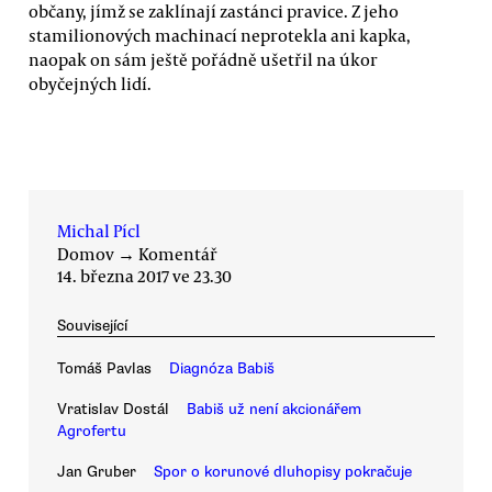
občany, jímž se zaklínají zastánci pravice. Z jeho
stamilionových machinací neprotekla ani kapka,
naopak on sám ještě pořádně ušetřil na úkor
obyčejných lidí.
Michal Pícl
Domov
→
Komentář
14. března 2017 ve 23.30
Související
Tomáš Pavlas
Diagnóza Babiš
Vratislav Dostál
Babiš už není akcionářem
Agrofertu
Jan Gruber
Spor o korunové dluhopisy pokračuje