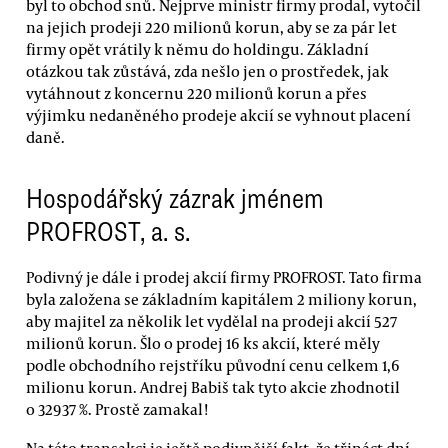
byl to obchod snů. Nejprve ministr firmy prodal, vytočil
na jejich prodeji 220 milionů korun, aby se za pár let
firmy opět vrátily k němu do holdingu. Základní
otázkou tak zůstává, zda nešlo jen o prostředek, jak
vytáhnout z koncernu 220 milionů korun a přes
výjimku nedaněného prodeje akcií se vyhnout placení
daně.
Hospodářský zázrak jménem
PROFROST, a. s.
Podivný je dále i prodej akcií firmy PROFROST. Tato firma
byla založena se základním kapitálem 2 miliony korun,
aby majitel za několik let vydělal na prodeji akcií 527
milionů korun. Šlo o prodej 16 ks akcií, které měly
podle obchodního rejstříku původní cenu celkem 1,6
milionu korun. Andrej Babiš tak tyto akcie zhodnotil
o 32937 %. Prostě zamakal!