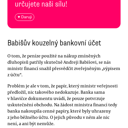
určujete naši sílu!
♥ Daruji
Babišův kouzelný bankovní účet
O tom, že peníze použité na nákup zmíněných
dluhopisů patřily skutečně Andreji Babišovi, se nás
ministr financí snažil přesvědčit zveřejněným „výpisem
z účtu“.
Problém je ale v tom, že papír, který ministr veřejnosti
předložil, nic takového nedokazuje. Banka sama
v hlavičce dokumentu uvádí, že pouze potvrzuje
uskutečnění obchodu. Na žádost ministra financí tedy
banka nakoupila cenné papíry, které byly uhrazeny
z jeho běžného účtu. O jejich původu v něm ale nic
není, a ani být nemůže.