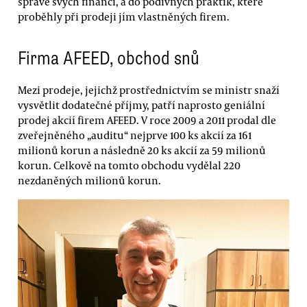
správě svých financí, a do podivných praktik, které
proběhly při prodeji jím vlastněných firem.
Firma AFEED, obchod snů
Mezi prodeje, jejichž prostřednictvím se ministr snaží
vysvětlit dodatečné příjmy, patří naprosto geniální
prodej akcií firem AFEED. V roce 2009 a 2011 prodal dle
zveřejněného „auditu“ nejprve 100 ks akcií za 161
milionů korun a následně 20 ks akcií za 59 milionů
korun. Celkově na tomto obchodu vydělal 220
nezdaněných milionů korun.