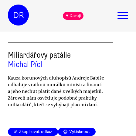
DR
♥ Daruji
Miliardářovy patálie
Michal Pícl
Kauza korunových dluhopisů Andreje Babiše
odhaluje vratkou morálku ministra financí
a jeho nechuť platit daně z velkých majetků.
Zároveň nám osvětluje podobné praktiky
miliardářů, kteří se vyhýbají placení daní.
Zkopírovat odkaz
Vytisknout