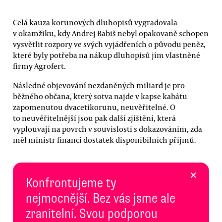
Celá kauza korunových dluhopisů vygradovala
v okamžiku, kdy Andrej Babiš nebyl opakovaně schopen
vysvětlit rozpory ve svých vyjádřeních o původu peněz,
které byly potřeba na nákup dluhopisů jím vlastněné
firmy Agrofert.
Následné objevování nezdaněných miliard je pro
běžného občana, který sotva najde v kapse kabátu
zapomenutou dvacetikorunu, neuvěřitelné. O
to neuvěřitelnější jsou pak další zjištění, která
vyplouvají na povrch v souvislosti s dokazováním, zda
měl ministr financí dostatek disponibilních příjmů.
×
Konfrontujeme ty
nejmocnější. Bez vás jsme ale
zranitelní. Svou podporou