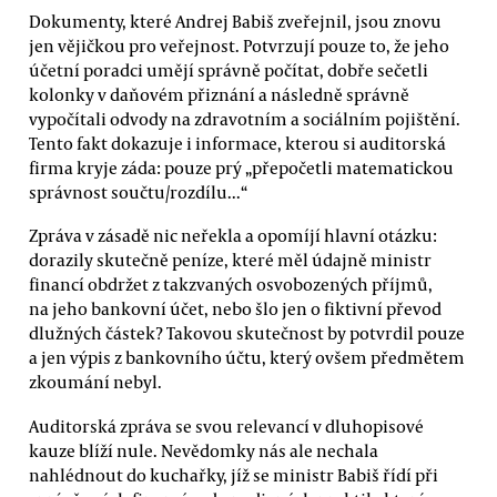
Dokumenty, které Andrej Babiš zveřejnil, jsou znovu
jen vějičkou pro veřejnost. Potvrzují pouze to, že jeho
účetní poradci umějí správně počítat, dobře sečetli
kolonky v daňovém přiznání a následně správně
vypočítali odvody na zdravotním a sociálním pojištění.
Tento fakt dokazuje i informace, kterou si auditorská
firma kryje záda: pouze prý „přepočetli matematickou
správnost součtu/rozdílu...“
Zpráva v zásadě nic neřekla a opomíjí hlavní otázku:
dorazily skutečně peníze, které měl údajně ministr
financí obdržet z takzvaných osvobozených příjmů,
na jeho bankovní účet, nebo šlo jen o fiktivní převod
dlužných částek? Takovou skutečnost by potvrdil pouze
a jen výpis z bankovního účtu, který ovšem předmětem
zkoumání nebyl.
Auditorská zpráva se svou relevancí v dluhopisové
kauze blíží nule. Nevědomky nás ale nechala
nahlédnout do kuchařky, jíž se ministr Babiš řídí při