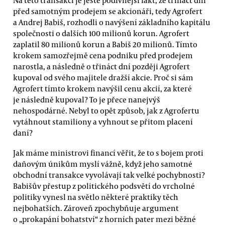
Na této transakci je ještě podivnější fakt, že třináct dní
před samotným prodejem se akcionáři, tedy Agrofert
a Andrej Babiš, rozhodli o navýšení základního kapitálu
společnosti o dalších 100 milionů korun. Agrofert
zaplatil 80 milionů korun a Babiš 20 milionů. Tímto
krokem samozřejmě cena podniku před prodejem
narostla, a následně o třináct dní později Agrofert
kupoval od svého majitele dražší akcie. Proč si sám
Agrofert tímto krokem navýšil cenu akcií, za které
je následně kupoval? To je přece nanejvýš
nehospodárné. Nebyl to opět způsob, jak z Agrofertu
vytáhnout stamiliony a vyhnout se přitom placení
daní?
Jak máme ministrovi financí věřit, že to s bojem proti
daňovým únikům myslí vážně, když jeho samotné
obchodní transakce vyvolávají tak velké pochybnosti?
Babišův přestup z politického podsvětí do vrcholné
politiky vynesl na světlo některé praktiky těch
nejbohatších. Zároveň zpochybňuje argument
o „prokapání bohatství“ z horních pater mezi běžné