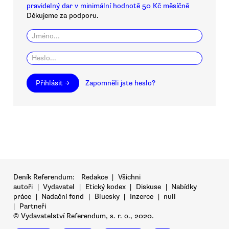
pravidelný dar v minimální hodnotě 50 Kč měsíčně
Děkujeme za podporu.
Přihlásit →
Zapomněli jste heslo?
Deník Referendum:
Redakce
|
Všichni
autoři
|
Vydavatel
|
Etický kodex
|
Diskuse
|
Nabídky
práce
|
Nadační fond
|
Bluesky
|
Inzerce
|
null
|
Partneři
© Vydavatelství Referendum, s. r. o., 2020.