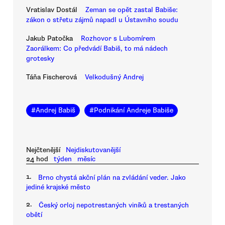
Vratislav Dostál
Zeman se opět zastal Babiše:
zákon o střetu zájmů napadl u Ústavního soudu
Jakub Patočka
Rozhovor s Lubomírem
Zaorálkem: Co předvádí Babiš, to má nádech
grotesky
Táňa Fischerová
Velkodušný Andrej
#
Andrej Babiš
#
Podnikání Andreje Babiše
Nejčtenější
Nejdiskutovanější
24 hod
týden
měsíc
1.
Brno chystá akční plán na zvládání veder. Jako
jediné krajské město
2.
Český orloj nepotrestaných viníků a trestaných
obětí