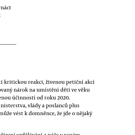
rnáct
k
i kritickou reakci, živenou petiční akcí
tovaný nárok na umístění dětí ve věku
ženou účinností od roku 2020.
sterstva, vlády a poslanců plus
může vést k domněnce, že jde o nějaký
řízení vzdělávání a péče v raném