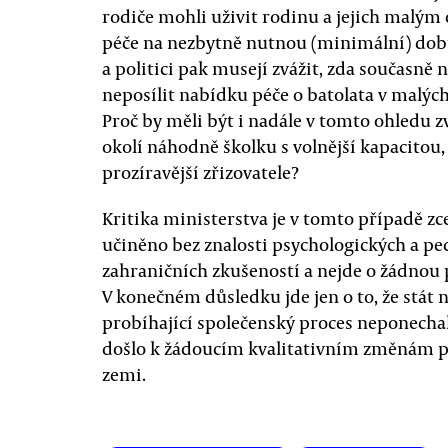
rodiče mohli uživit rodinu a jejich malým 
péče na nezbytně nutnou (minimální) dob
a politici pak musejí zvážit, zda současně
neposílit nabídku péče o batolata v malýc
Proč by měli být i nadále v tomto ohledu z
okolí náhodně školku s volnější kapacitou,
prozíravější zřizovatele?
Kritika ministerstva je v tomto případě z
učiněno bez znalosti psychologických a p
zahraničních zkušeností a nejde o žádnou 
V konečném důsledku jde jen o to, že stát na
probíhající společenský proces neponecha
došlo k žádoucím kvalitativním změnám p
zemi.