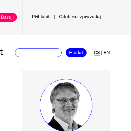
Přihlásit
|
Odebírat
zpravodaj
 Daruji
t
Hledat
CS
|
EN