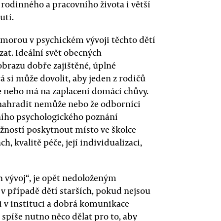
rodinného a pracovního života i větší
utí.
omorou v psychickém vývoji těchto dětí
zat. Ideální svět obecných
brazu dobře zajištěné, úplné
 si může dovolit, aby jeden z rodičů
e nebo má na zaplacení domácí chůvy.
 nahradit nemůže nebo že odborníci
šního psychologického poznání
ožností poskytnout místo ve školce
, kvalitě péče, její individualizaci,
h vývoj“, je opět nedoloženým
 v případě dětí starších, pokud nejsou
 v instituci a dobrá komunikace
spíše nutno něco dělat pro to, aby