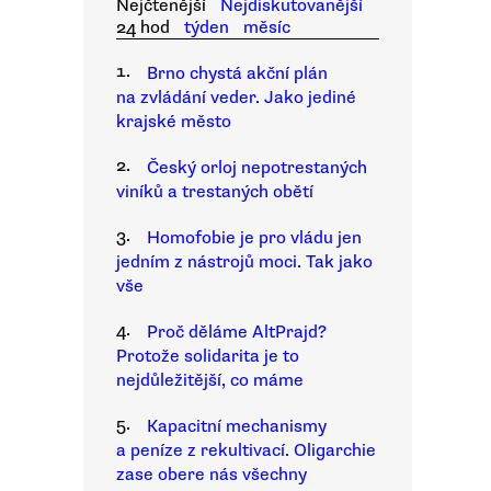
Nejčtenější
Nejdiskutovanější
24 hod
týden
měsíc
1.
Brno chystá akční plán
na zvládání veder. Jako jediné
krajské město
2.
Český orloj nepotrestaných
viníků a trestaných obětí
3.
Homofobie je pro vládu jen
jedním z nástrojů moci. Tak jako
vše
4.
Proč děláme AltPrajd?
Protože solidarita je to
nejdůležitější, co máme
5.
Kapacitní mechanismy
a peníze z rekultivací. Oligarchie
zase obere nás všechny