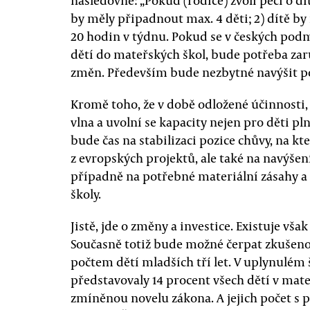
následovně: „Pokud (rodiče) zvolí péči o dít
by měly připadnout max. 4 děti; 2) dítě by 
20 hodin v týdnu. Pokud se v českých pod
dětí do mateřských škol, bude potřeba zar
změn. Především bude nezbytné navýšit p
Kromě toho, že v době odložené účinnosti, 
vlna a uvolní se kapacity nejen pro děti p
bude čas na stabilizaci pozice chůvy, na kt
z evropských projektů, ale také na navýše
případně na potřebné materiální zásahy a
školy.
Jistě, jde o změny a investice. Existuje vš
Současně totiž bude možné čerpat zkušenost
počtem dětí mladších tří let. V uplynulém š
představovaly 14 procent všech dětí v mate
zmíněnou novelu zákona. A jejich počet s p