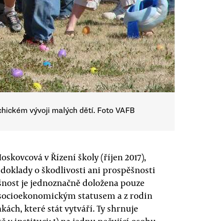
chickém vývoji malých dětí. Foto VAFB
kovcová v Řízení školy (říjen 2017),
 doklady o škodlivosti ani prospěšnosti
ěšnost je jednoznačně doložena pouze
 socioekonomickým statusem a z rodin
ách, které stát vytváří. Ty shrnuje