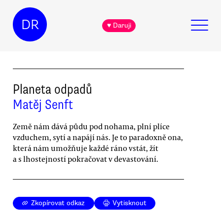
DR
♥ Daruji
Planeta odpadů
Matěj Senft
Země nám dává půdu pod nohama, plní plíce
vzduchem, sytí a napájí nás. Je to paradoxně ona,
která nám umožňuje každé ráno vstát, žít
a s lhostejností pokračovat v devastování.
Zkopírovat odkaz
Vytisknout