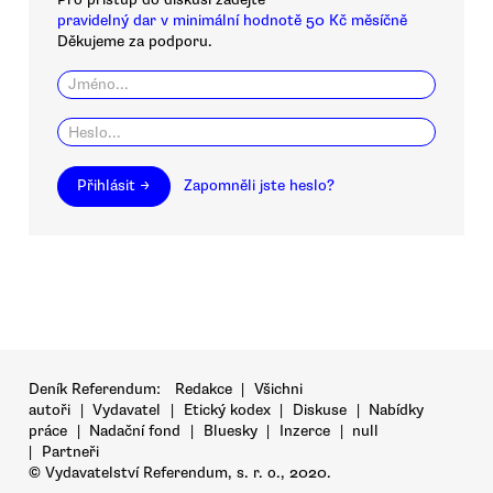
pravidelný dar v minimální hodnotě 50 Kč měsíčně
Děkujeme za podporu.
Přihlásit →
Zapomněli jste heslo?
Deník Referendum:
Redakce
|
Všichni
autoři
|
Vydavatel
|
Etický kodex
|
Diskuse
|
Nabídky
práce
|
Nadační fond
|
Bluesky
|
Inzerce
|
null
|
Partneři
© Vydavatelství Referendum, s. r. o., 2020.