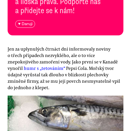
a lidská práva. Podpořte nás
a přidejte se k nám!
♥ Daruji
Jen za uplynulých čtrnáct dní informovaly noviny
o třech případech nezvyklého, ale o to více
znepokojivého zamoření vody. Jako první se v Kanadě
vynořil
humr s „tetováním“
Pepsi Cola. Mořský tvor
údajně vyrůstal tak dlouho v blízkosti plechovky
zmíněné firmy, až se mu její povrch nesmyvatelně vpil
do jednoho z klepet.