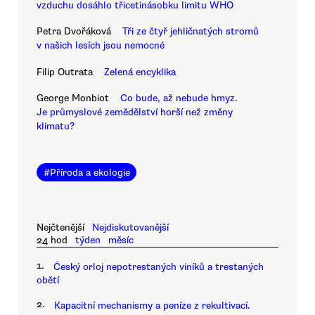
vzduchu dosáhlo třicetinásobku limitu WHO
Petra Dvořáková
Tři ze čtyř jehličnatých stromů
v našich lesích jsou nemocné
Filip Outrata
Zelená encyklika
George Monbiot
Co bude, až nebude hmyz.
Je průmyslové zemědělství horší než změny
klimatu?
#
Příroda a ekologie
Nejčtenější
Nejdiskutovanější
24 hod
týden
měsíc
1.
Český orloj nepotrestaných viníků a trestaných
obětí
2.
Kapacitní mechanismy a peníze z rekultivací.