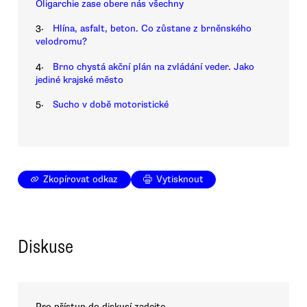
Oligarchie zase obere nás všechny
3.
Hlína, asfalt, beton. Co zůstane z brněnského
velodromu?
4.
Brno chystá akční plán na zvládání veder. Jako
jediné krajské město
5.
Sucho v době motoristické
Zkopírovat odkaz
Vytisknout
Diskuse
Pro přístup do diskusí zadejte