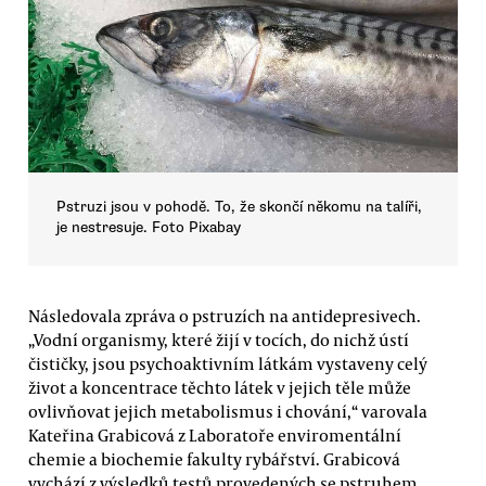
Pstruzi jsou v pohodě. To, že skončí někomu na talíři,
je nestresuje. Foto Pixabay
Následovala zpráva o pstruzích na antidepresivech.
„Vodní organismy, které žijí v tocích, do nichž ústí
čističky, jsou psychoaktivním látkám vystaveny celý
život a koncentrace těchto látek v jejich těle může
ovlivňovat jejich metabolismus i chování,“ varovala
Kateřina Grabicová z Laboratoře enviromentální
chemie a biochemie fakulty rybářství. Grabicová
vychází z výsledků testů provedených se pstruhem