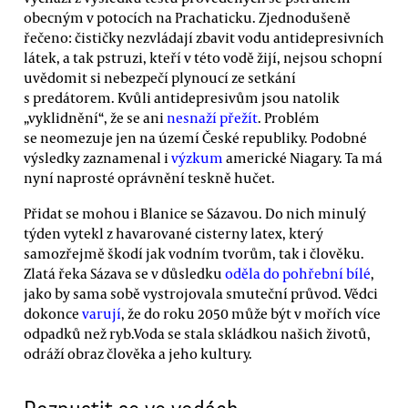
obecným v potocích na Prachaticku. Zjednodušeně
řečeno: čističky nezvládají zbavit vodu antidepresivních
látek, a tak pstruzi, kteří v této vodě žijí, nejsou schopní
uvědomit si nebezpečí plynoucí ze setkání
s predátorem. Kvůli antidepresivům jsou natolik
„vyklidnění“, že se ani
nesnaží přežít
. Problém
se neomezuje jen na území České republiky. Podobné
výsledky zaznamenal i
výzkum
americké Niagary. Ta má
nyní naprosté oprávnění teskně hučet.
Přidat se mohou i Blanice se Sázavou. Do nich minulý
týden vytekl z havarované cisterny latex, který
samozřejmě škodí jak vodním tvorům, tak i člověku.
Zlatá řeka Sázava se v důsledku
oděla do pohřební bílé
,
jako by sama sobě vystrojovala smuteční průvod. Vědci
dokonce
varují
, že do roku 2050 může být v mořích více
odpadků než ryb.Voda se stala skládkou našich životů,
odráží obraz člověka a jeho kultury.