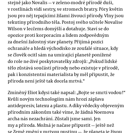
stejně jako Novalis — v zeleno-modré přírodě duši,
v rostlinách vidí sestry, ve stromech bratry. Póry květin
jsou pro něj tepajícími žilami živoucí přírody. Vlny jsou
tekutiny přírodního těla. Postoj svého učitele Novalise
Wilson v lecčems domýšlí a dotahuje. Staví se do
opozice proti korporacím a lidem zodpovědným
za dnešní žalostný stav planety. Přijímá pozici
ochranáře a hledá východisko ze zoufalé situace, kdy
se člověk ocitl sám na umírající planetě ponížené
do role ne-živé poskytovatelky zdrojů: „Pokud lidské
tělo zůstává součástí přírody nebo existuje v přírodě,
pak i konzistentní materialista by měl připustit, že
příroda není ještě tak docela mrtvá.“
Zmíněný Eliot kdysi také napsal: „Bojte se smrti vodou!“
Kvůli novým technologiím nám hrozí záplava
antidepresiv, latexu a plastu. A díky vědecky objeveným
přírodním zákonům také víme, že žádná Noemova
archa nás nezachrání. Zůstali jsme sami. Jen
my a příroda. Možná je načase připustit — ještě než
se Země změní v mrtvou pustinu —, že planeta je živou