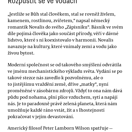
Rozpustit se ve vodách
„Jestliže se Bůh stal člověkem, stal se rovněž živlem,
kamenem, rostlinou, zvířetem,“ napsal německý
romantik Novalis do svého „Zápisníku“. Básník ve svém
díle pojímá člověka jako součást přírody, věří v dávné
lidstvo, které s ní koexistovalo v harmonii. Novalis
navazuje na kultury, které vnímaly zemi a vodu jako
živou bytost.
Moderní společnost se od takového smýšlení odvrátila
ve jménu mechanistického výkladu světa. Vydání se po
takové stezce nás zavedlo k pozvolnému, ale o
to jistějšímu vraždění země, dříve „matky“, nyní
proměněné v zásobárnu zdrojů. Vždyť to ona nám dává
půdu pod nohama, plní plíce vzduchem, sytí a napájí
nás. Je to paradoxně právě zelená planeta, která nám
umožňuje každé ráno vstát, žít a s lhostejností
pokračovat v jejím devastování.
Americký filosof Peter Lamborn Wilson spatřuje —