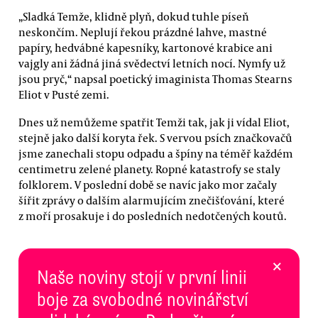
„Sladká Temže, klidně plyň, dokud tuhle píseň
neskončím. Neplují řekou prázdné lahve, mastné
papíry, hedvábné kapesníky, kartonové krabice ani
vajgly ani žádná jiná svědectví letních nocí. Nymfy už
jsou pryč,“ napsal poetický imaginista Thomas Stearns
Eliot v Pusté zemi.
Dnes už nemůžeme spatřit Temži tak, jak ji vídal Eliot,
stejně jako další koryta řek. S vervou psích značkovačů
jsme zanechali stopu odpadu a špíny na téměř každém
centimetru zelené planety. Ropné katastrofy se staly
folklorem. V poslední době se navíc jako mor začaly
šířit zprávy o dalším alarmujícím znečišťování, které
z moří prosakuje i do posledních nedotčených koutů.
×
Naše noviny stojí v první linii
boje za svobodné novinářství