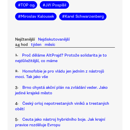
#
TOP 09
#
Jiří Pospíšil
#
Miroslav Kalousek
#
Karel Schwarzenberg
Nejčtenější
Nejdiskutovanější
24 hod
týden
měsíc
1.
Proč děláme AltPrajd? Protože solidarita je to
nejdůležitější, co máme
2.
Homofobie je pro vládu jen jedním z nástrojů
moci. Tak jako vše
3.
Brno chystá akční plán na zvládání veder. Jako
jediné krajské město
4.
Český orloj nepotrestaných viníků a trestaných
obětí
5.
Ceuta jako nástroj hybridního boje. Jak krajní
pravice rozděluje Evropu