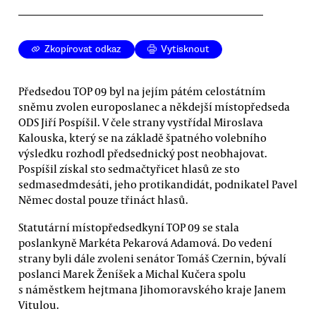
Zkopírovat odkaz
Vytisknout
Předsedou TOP 09 byl na jejím pátém celostátním
sněmu zvolen europoslanec a někdejší místopředseda
ODS Jiří Pospíšil. V čele strany vystřídal Miroslava
Kalouska, který se na základě špatného volebního
výsledku rozhodl předsednický post neobhajovat.
Pospíšil získal sto sedmačtyřicet hlasů ze sto
sedmasedmdesáti, jeho protikandidát, podnikatel Pavel
Němec dostal pouze třináct hlasů.
Statutární místopředsedkyní TOP 09 se stala
poslankyně Markéta Pekarová Adamová. Do vedení
strany byli dále zvoleni senátor Tomáš Czernin, bývalí
poslanci Marek Ženíšek a Michal Kučera spolu
s náměstkem hejtmana Jihomoravského kraje Janem
Vitulou.