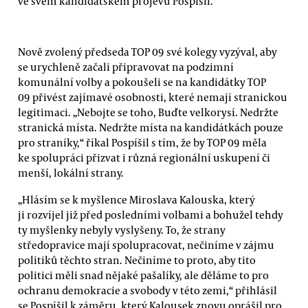
ve svém kandidátském projevu Pospíšil.
Nově zvolený předseda TOP 09 své kolegy vyzýval, aby
se urychleně začali připravovat na podzimní
komunální volby a pokoušeli se na kandidátky TOP
09 přivést zajímavé osobnosti, které nemají stranickou
legitimaci. „Nebojte se toho, Buďte velkorysí. Nedržte
stranická místa. Nedržte místa na kandidátkách pouze
pro straníky,“ říkal Pospíšil s tím, že by TOP 09 měla
ke spolupráci přizvat i různá regionální uskupení či
menší, lokální strany.
„Hlásím se k myšlence Miroslava Kalouska, který
ji rozvíjel již před posledními volbami a bohužel tehdy
ty myšlenky nebyly vyslyšeny. To, že strany
středopravice mají spolupracovat, nečiníme v zájmu
politiků těchto stran. Nečiníme to proto, aby tito
politici měli snad nějaké pašalíky, ale děláme to pro
ochranu demokracie a svobody v této zemi,“ přihlásil
se Pospíšil k záměru, který Kalousek znovu oprášil pro