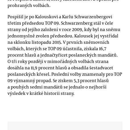
prohraných volbách.
Pospíšil je po Kalouskovi a Karlu Schwarzenbergovi
třetím předsedou TOP 09. Schwarzenberg stál v čele
strany od jejího založení v roce 2009, kdy byl na sněmu
jednomyslně zvolen předsedou. Kalousek jej vystřídal
na sklonku listopadu 2015. V prvních sněmovních
volbách, kterých se TOP 09 účastnila, získala 16,7
procent hlasů a jednačtyřicet poslaneckých mandátů.
O tři roky později v mimořádných volbách strana
dosáhla na 11,9 procent hlasů a obsadila šestadvacet
poslaneckých křesel. Poslední volby znamenaly pro TOP
09 významný propad. Se ziskem 5,3 procent hlasů
a pouhých sedmi mandátů se jednalo o nejhorší
výsledek v krátké historii strany.