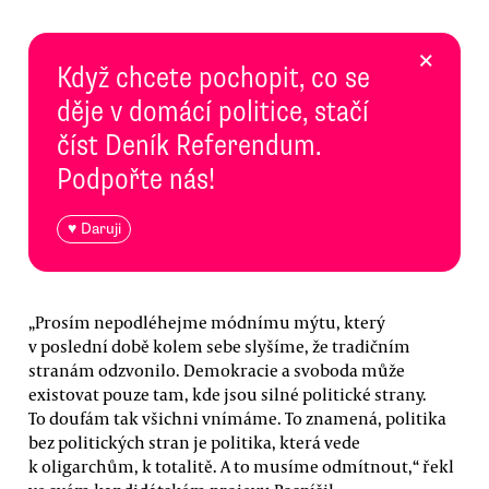
×
Když chcete pochopit, co se
děje v domácí politice, stačí
číst Deník Referendum.
Podpořte nás!
♥ Daruji
„Prosím nepodléhejme módnímu mýtu, který
v poslední době kolem sebe slyšíme, že tradičním
stranám odzvonilo. Demokracie a svoboda může
existovat pouze tam, kde jsou silné politické strany.
To doufám tak všichni vnímáme. To znamená, politika
bez politických stran je politika, která vede
k oligarchům, k totalitě. A to musíme odmítnout,“ řekl