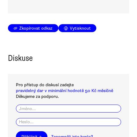
Zkopírovat odkaz
Vytisknout
Diskuse
Pro přístup do diskusí zadejte
pravidelný dar v minimální hodnotě 50 Kč měsíčně
Děkujeme za podporu.
Přihlásit →
Zapomněli jste heslo?