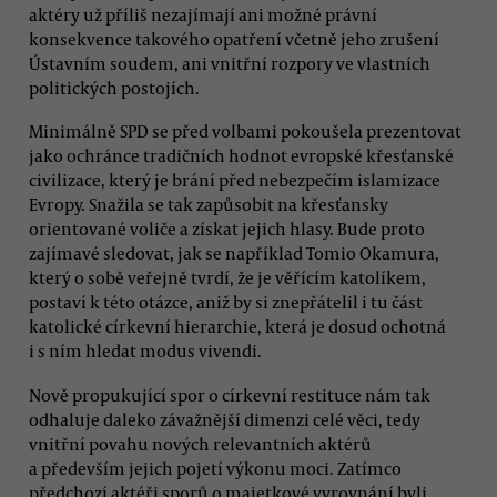
aktéry už příliš nezajímají ani možné právní
konsekvence takového opatření včetně jeho zrušení
Ústavním soudem, ani vnitřní rozpory ve vlastních
politických postojích.
Minimálně SPD se před volbami pokoušela prezentovat
jako ochránce tradičních hodnot evropské křesťanské
civilizace, který je brání před nebezpečím islamizace
Evropy. Snažila se tak zapůsobit na křesťansky
orientované voliče a získat jejich hlasy. Bude proto
zajímavé sledovat, jak se například Tomio Okamura,
který o sobě veřejně tvrdí, že je věřícím katolíkem,
postaví k této otázce, aniž by si znepřátelil i tu část
katolické církevní hierarchie, která je dosud ochotná
i s ním hledat modus vivendi.
Nově propukující spor o církevní restituce nám tak
odhaluje daleko závažnější dimenzi celé věci, tedy
vnitřní povahu nových relevantních aktérů
a především jejich pojetí výkonu moci. Zatímco
předchozí aktéři sporů o majetkové vyrovnání byli