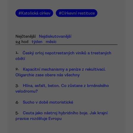
#
Katolická církev
#
Církevní restituce
Nejčtenější
Nejdiskutovanější
24 hod
týden
měsíc
1.
Český orloj nepotrestaných viníků a trestaných
obětí
2.
Kapacitní mechanismy a peníze z rekultivací.
Oligarchie zase obere nás všechny
3.
Hlína, asfalt, beton. Co zůstane z brněnského
velodromu?
4.
Sucho v době motoristické
5.
Ceuta jako nástroj hybridního boje. Jak krajní
pravice rozděluje Evropu