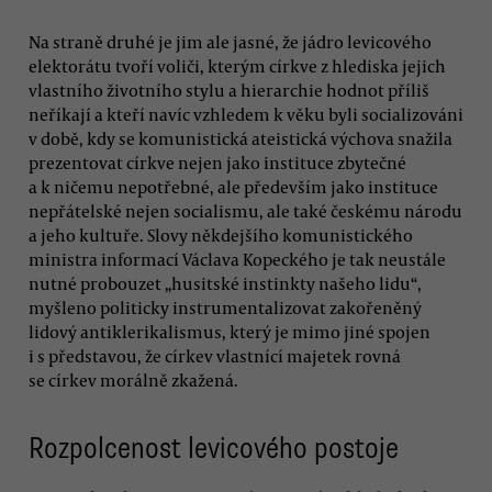
Na straně druhé je jim ale jasné, že jádro levicového
elektorátu tvoří voliči, kterým církve z hlediska jejich
vlastního životního stylu a hierarchie hodnot příliš
neříkají a kteří navíc vzhledem k věku byli socializováni
v době, kdy se komunistická ateistická výchova snažila
prezentovat církve nejen jako instituce zbytečné
a k ničemu nepotřebné, ale především jako instituce
nepřátelské nejen socialismu, ale také českému národu
a jeho kultuře. Slovy někdejšího komunistického
ministra informací Václava Kopeckého je tak neustále
nutné probouzet „husitské instinkty našeho lidu“,
myšleno politicky instrumentalizovat zakořeněný
lidový antiklerikalismus, který je mimo jiné spojen
i s představou, že církev vlastnící majetek rovná
se církev morálně zkažená.
Rozpolcenost levicového postoje