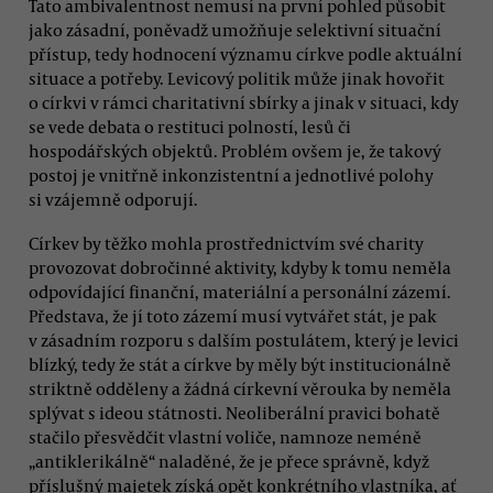
Tato ambivalentnost nemusí na první pohled působit
jako zásadní, poněvadž umožňuje selektivní situační
přístup, tedy hodnocení významu církve podle aktuální
situace a potřeby. Levicový politik může jinak hovořit
o církvi v rámci charitativní sbírky a jinak v situaci, kdy
se vede debata o restituci polností, lesů či
hospodářských objektů. Problém ovšem je, že takový
postoj je vnitřně inkonzistentní a jednotlivé polohy
si vzájemně odporují.
Církev by těžko mohla prostřednictvím své charity
provozovat dobročinné aktivity, kdyby k tomu neměla
odpovídající finanční, materiální a personální zázemí.
Představa, že jí toto zázemí musí vytvářet stát, je pak
v zásadním rozporu s dalším postulátem, který je levici
blízký, tedy že stát a církve by měly být institucionálně
striktně odděleny a žádná církevní věrouka by neměla
splývat s ideou státnosti. Neoliberální pravici bohatě
stačilo přesvědčit vlastní voliče, namnoze neméně
„antiklerikálně“ naladěné, že je přece správně, když
příslušný majetek získá opět konkrétního vlastníka, ať