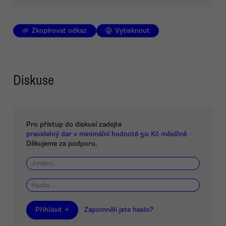
Zkopírovat odkaz
Vytisknout
Diskuse
Pro přístup do diskusí zadejte
pravidelný dar v minimální hodnotě 50 Kč měsíčně
Děkujeme za podporu.
Přihlásit →
Zapomněli jste heslo?