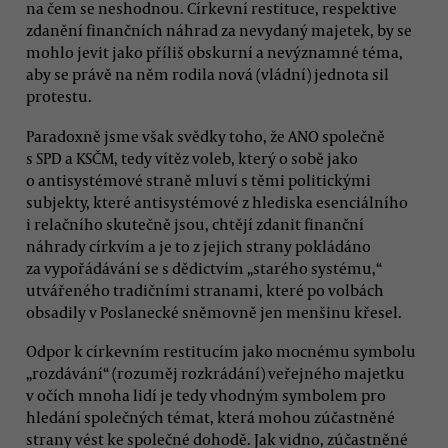
na čem se neshodnou. Církevní restituce, respektive
zdanění finančních náhrad za nevydaný majetek, by se
mohlo jevit jako příliš obskurní a nevýznamné téma,
aby se právě na něm rodila nová (vládní) jednota sil
protestu.
Paradoxně jsme však svědky toho, že ANO společně
s SPD a KSČM, tedy vítěz voleb, který o sobě jako
o antisystémové straně mluví s těmi politickými
subjekty, které antisystémové z hlediska esenciálního
i relačního skutečně jsou, chtějí zdanit finanční
náhrady církvím a je to z jejich strany pokládáno
za vypořádávání se s dědictvím „starého systému,“
utvářeného tradičními stranami, které po volbách
obsadily v Poslanecké sněmovně jen menšinu křesel.
Odpor k církevním restitucím jako mocnému symbolu
„rozdávání“ (rozuměj rozkrádání) veřejného majetku
v očích mnoha lidí je tedy vhodným symbolem pro
hledání společných témat, která mohou zúčastněné
strany vést ke společné dohodě. Jak vidno, zúčastněné