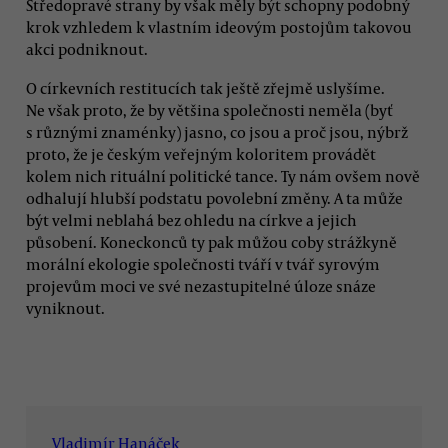
Středopravé strany by však měly být schopny podobný
krok vzhledem k vlastním ideovým postojům takovou
akci podniknout.
O církevních restitucích tak ještě zřejmě uslyšíme.
Ne však proto, že by většina společnosti neměla (byť
s různými znaménky) jasno, co jsou a proč jsou, nýbrž
proto, že je českým veřejným koloritem provádět
kolem nich rituální politické tance. Ty nám ovšem nově
odhalují hlubší podstatu povolební změny. A ta může
být velmi neblahá bez ohledu na církve a jejich
působení. Koneckonců ty pak můžou coby strážkyně
morální ekologie společnosti tváří v tvář syrovým
projevům moci ve své nezastupitelné úloze snáze
vyniknout.
Vladimír Hanáček