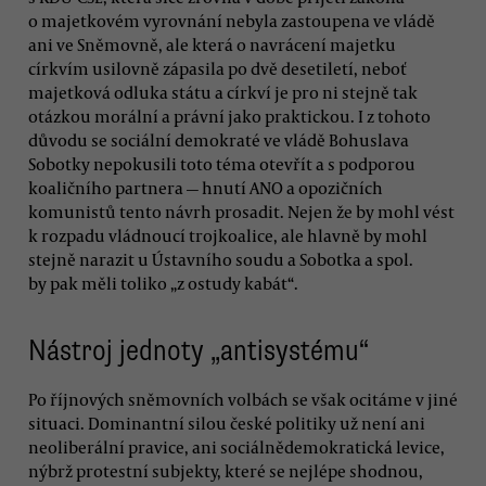
o majetkovém vyrovnání nebyla zastoupena ve vládě
ani ve Sněmovně, ale která o navrácení majetku
církvím usilovně zápasila po dvě desetiletí, neboť
majetková odluka státu a církví je pro ni stejně tak
otázkou morální a právní jako praktickou. I z tohoto
důvodu se sociální demokraté ve vládě Bohuslava
Sobotky nepokusili toto téma otevřít a s podporou
koaličního partnera — hnutí ANO a opozičních
komunistů tento návrh prosadit. Nejen že by mohl vést
k rozpadu vládnoucí trojkoalice, ale hlavně by mohl
stejně narazit u Ústavního soudu a Sobotka a spol.
by pak měli toliko „z ostudy kabát“.
Nástroj jednoty „antisystému“
Po říjnových sněmovních volbách se však ocitáme v jiné
situaci. Dominantní silou české politiky už není ani
neoliberální pravice, ani sociálnědemokratická levice,
nýbrž protestní subjekty, které se nejlépe shodnou,