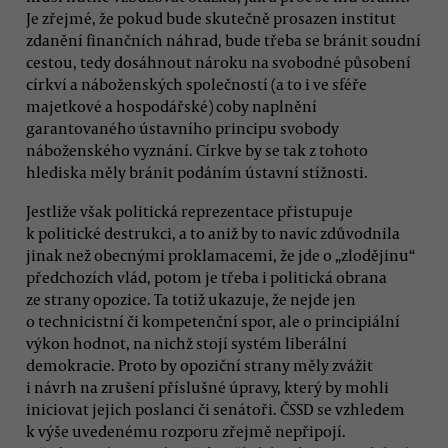
Je zřejmé, že pokud bude skutečně prosazen institut
zdanění finančních náhrad, bude třeba se bránit soudní
cestou, tedy dosáhnout nároku na svobodné působení
církví a náboženských společností (a to i ve sféře
majetkové a hospodářské) coby naplnění
garantovaného ústavního principu svobody
náboženského vyznání. Církve by se tak z tohoto
hlediska měly bránit podáním ústavní stížnosti.
Jestliže však politická reprezentace přistupuje
k politické destrukci, a to aniž by to navíc zdůvodnila
jinak než obecnými proklamacemi, že jde o „zlodějinu“
předchozích vlád, potom je třeba i politická obrana
ze strany opozice. Ta totiž ukazuje, že nejde jen
o technicistní či kompetenční spor, ale o principiální
výkon hodnot, na nichž stojí systém liberální
demokracie. Proto by opoziční strany měly zvážit
i návrh na zrušení příslušné úpravy, který by mohli
iniciovat jejich poslanci či senátoři. ČSSD se vzhledem
k výše uvedenému rozporu zřejmě nepřipojí.