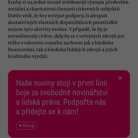
kruhy si na jedné straně uvědomují význam především
sociální a charitativní činnosti církevních subjektů.
Dobře vědí, že bez veřejné podpory, či alespoň
dostatečných vlastních disponibilních prostředků
nejsou tyto aktivity možné. V případě, že by je
nerealizovaly církve, daly by se z veřejných zdrojů jen
těžko v takovém rozsahu zachovat jak z hlediska
financování, tak z hlediska lidských zdrojů a jejich
kvalitního využití.
×
Naše noviny stojí v první linii
boje za svobodné novinářství
a lidská práva. Podpořte nás
a přidejte se k nám!
♥ Daruji