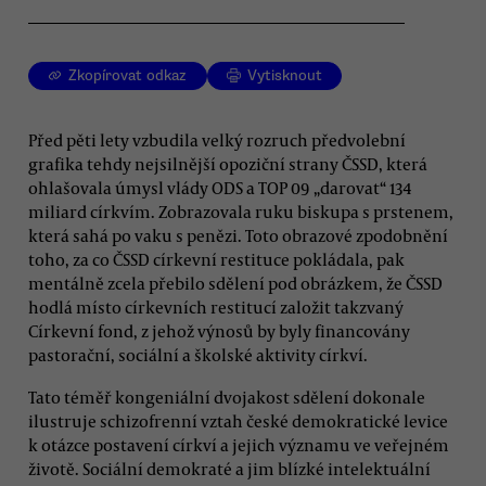
Zkopírovat odkaz
Vytisknout
Před pěti lety vzbudila velký rozruch předvolební
grafika tehdy nejsilnější opoziční strany ČSSD, která
ohlašovala úmysl vlády ODS a TOP 09 „darovat“ 134
miliard církvím. Zobrazovala ruku biskupa s prstenem,
která sahá po vaku s penězi. Toto obrazové zpodobnění
toho, za co ČSSD církevní restituce pokládala, pak
mentálně zcela přebilo sdělení pod obrázkem, že ČSSD
hodlá místo církevních restitucí založit takzvaný
Církevní fond, z jehož výnosů by byly financovány
pastorační, sociální a školské aktivity církví.
Tato téměř kongeniální dvojakost sdělení dokonale
ilustruje schizofrenní vztah české demokratické levice
k otázce postavení církví a jejich významu ve veřejném
životě. Sociální demokraté a jim blízké intelektuální