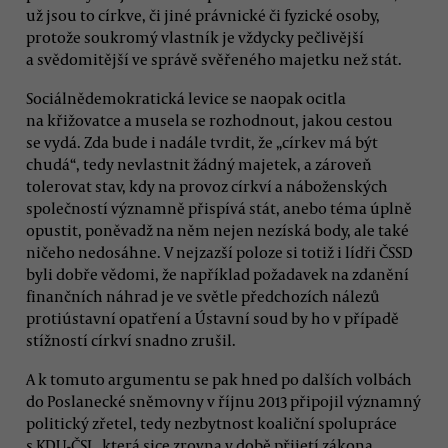
už jsou to církve, či jiné právnické či fyzické osoby,
protože soukromý vlastník je vždycky pečlivější
a svědomitější ve správě svěřeného majetku než stát.
Sociálnědemokratická levice se naopak ocitla
na křižovatce a musela se rozhodnout, jakou cestou
se vydá. Zda bude i nadále tvrdit, že „církev má být
chudá“, tedy nevlastnit žádný majetek, a zároveň
tolerovat stav, kdy na provoz církví a náboženských
společností významně přispívá stát, anebo téma úplně
opustit, poněvadž na něm nejen nezíská body, ale také
ničeho nedosáhne. V nejzazší poloze si totiž i lídři ČSSD
byli dobře vědomi, že například požadavek na zdanění
finančních náhrad je ve světle předchozích nálezů
protiústavní opatření a Ústavní soud by ho v případě
stížností církví snadno zrušil.
A k tomuto argumentu se pak hned po dalších volbách
do Poslanecké sněmovny v říjnu 2013 připojil významný
politický zřetel, tedy nezbytnost koaliční spolupráce
s KDU-ČSL, která sice zrovna v době přijetí zákona