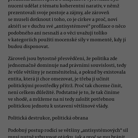
nuceni udělat z tématu koherentní narativ, v němž
prezentovali svoje postoje a zájmy, ale zároveň
se museli dotknout i toho, co je církev a proč, noví
aktéři se v duchu své „antisystémové“ profilace o něco
podobného ani nesnaží a o věci uvažují toliko
v kategoriích použití mocenské síly v momentě, kdy jí
budou disponovat.
Zároveň jsou bytostně přesvědčeni, že politika zde
jednoznačně dominuje nad právními souvislosti, tedy
že vůle většiny je nezměnitelná, a pokud by existovala
entita, která ji chce omezovat, je třeba jí učinit
politickými prostředky přítrž. Proč tak chceme činit,
není celkem důležité. Podstatné je to, že tak činíme
ve shodě, a můžeme na ní tedy založit potřebnou
politickou jednotu k ustavení většinové vlády.
Politická destrukce, politická obrana
Podobný postup rodící se většiny „antisystémových“ sil
musí nutně vzbuzovat otázku, jak a proč se mu bránit.