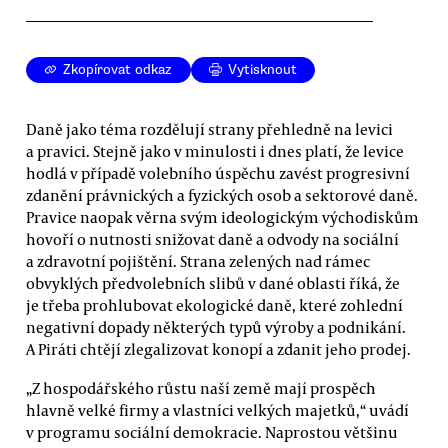
Zkopírovat odkaz
Vytisknout
Daně jako téma rozdělují strany přehledně na levici
a pravici. Stejně jako v minulosti i dnes platí, že levice
hodlá v případě volebního úspěchu zavést progresivní
zdanění právnických a fyzických osob a sektorové daně.
Pravice naopak věrna svým ideologickým východiskům
hovoří o nutnosti snižovat daně a odvody na sociální
a zdravotní pojištění. Strana zelených nad rámec
obvyklých předvolebních slibů v dané oblasti říká, že
je třeba prohlubovat ekologické daně, které zohlední
negativní dopady některých typů výroby a podnikání.
A Piráti chtějí zlegalizovat konopí a zdanit jeho prodej.
„Z hospodářského růstu naší země mají prospěch
hlavně velké firmy a vlastníci velkých majetků,“ uvádí
v programu sociální demokracie. Naprostou většinu