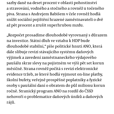
sazby daně na deset procent v oblasti pohostinství
a stravování, vodného a stočného a rovněž u točeného
piva. Strana s Andrejem Babišem v čele rovněž hodlá
snížit sociální pojištění hrazené zaměstnavateli o dvě
až pět procent a zrušit superhrubou mzdu.
„Rozpočet prosadíme dlouhodobě vyrovnaný s důrazem
na investice. Státní dluh ve vztahu k HDP bude
dlouhodobě stabilní,“ píše politické hnutí ANO, která
dále slibuje revizi stávajícího systému daňových
výjimek a zavedení zaměstnaneckého výdajového
paušálu skrze slevy na pojistném ve výši pět set korun
měsíčně. Strana rovněž počítá s revizí elektronické
evidence tržeb, ze které hodlá vyjmout on-line platby,
školní bufety, veřejně prospěšné poplatníky a fyzické
osoby s paušální daní o obratem do půl milionu korun
ročně. Stranický program ANO na rozdíl do ČSSD
nehovoří o problematice daňových úniků a daňových
rájů.