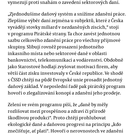
vymezují proti snahám o zavedení sektorových daní.
„Zjednodušíme daňový systém a snížíme zdanění práce.
Zlepšíme výběr daní zejména u subjektů, které z Česka
vyvádějí stovky miliard v nezdaněných ziscích,“ stojí
v programu Pirátské strany. Ta chce zavést jednotnou
sazbu celkového zdanění práce pro všechny příjmové
skupiny. Slibují rovněž prosazení jednotného
inkasního místa nebo sektorové daně v oblasti
bankovnictví, telekomunikací a vodárenství. Obdobně
jako Starostové hodlají zvyšovat motivaci firem, aby
větší část zisku investovaly v České republice. Ve shodě
s ČSSD chtějí na půdě Evropské unie prosadit jednotný
daňový základ. V neposlední řadě pak pirátský program
hovoří o zlegalizování konopí a zdanění jeho prodeje.
Zelení ve svém programu píší, že „daně by měly
rozlišovat mezi prospěšnou a zdraví či přírodě
škodlivou produkci“. Proto chtějí prohlubovat
ekologické daně a daňovou progresi na principu „kdo
znečišťuje, ať platí“. Hovoří o nerovnostech ve zdanění