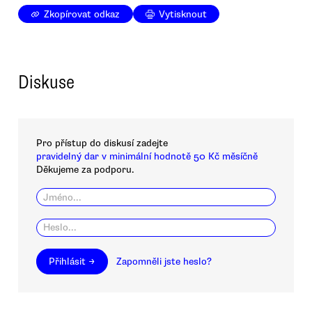
Zkopírovat odkaz
Vytisknout
Diskuse
Pro přístup do diskusí zadejte
pravidelný dar v minimální hodnotě 50 Kč měsíčně
Děkujeme za podporu.
Přihlásit →
Zapomněli jste heslo?