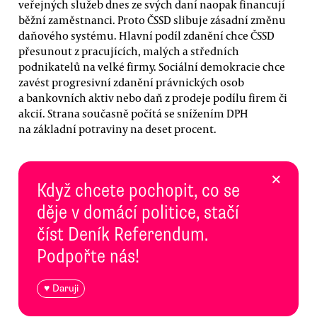
veřejných služeb dnes ze svých daní naopak financují
běžní zaměstnanci. Proto ČSSD slibuje zásadní změnu
daňového systému. Hlavní podíl zdanění chce ČSSD
přesunout z pracujících, malých a středních
podnikatelů na velké firmy. Sociální demokracie chce
zavést progresivní zdanění právnických osob
a bankovních aktiv nebo daň z prodeje podílu firem či
akcií. Strana současně počítá se snížením DPH
na základní potraviny na deset procent.
×
Když chcete pochopit, co se
děje v domácí politice, stačí
číst Deník Referendum.
Podpořte nás!
♥ Daruji