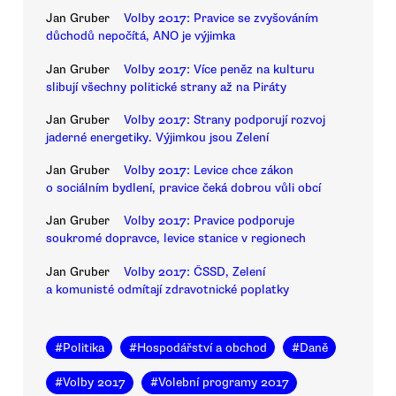
Jan Gruber
Volby 2017: Pravice se zvyšováním
důchodů nepočítá, ANO je výjimka
Jan Gruber
Volby 2017: Více peněz na kulturu
slibují všechny politické strany až na Piráty
Jan Gruber
Volby 2017: Strany podporují rozvoj
jaderné energetiky. Výjimkou jsou Zelení
Jan Gruber
Volby 2017: Levice chce zákon
o sociálním bydlení, pravice čeká dobrou vůli obcí
Jan Gruber
Volby 2017: Pravice podporuje
soukromé dopravce, levice stanice v regionech
Jan Gruber
Volby 2017: ČSSD, Zelení
a komunisté odmítají zdravotnické poplatky
#
Politika
#
Hospodářství a obchod
#
Daně
#
Volby 2017
#
Volební programy 2017