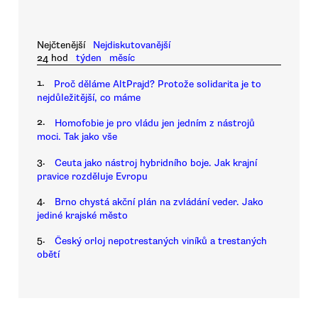
Nejčtenější
Nejdiskutovanější
24 hod
týden
měsíc
1.
Proč děláme AltPrajd? Protože solidarita je to
nejdůležitější, co máme
2.
Homofobie je pro vládu jen jedním z nástrojů
moci. Tak jako vše
3.
Ceuta jako nástroj hybridního boje. Jak krajní
pravice rozděluje Evropu
4.
Brno chystá akční plán na zvládání veder. Jako
jediné krajské město
5.
Český orloj nepotrestaných viníků a trestaných
obětí