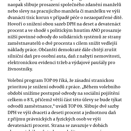
naopak slibuje prosazení společného zdanění manželů
nebo slevy na pracujícího manžela či manželku ve výši
dvanácti tisíc korun v případě péče o nezaopatřené dítě.
Hovoří o snížení obou sazeb DPH na deset a devatenáct
procent a ve shodě s politickým hnutím ANO prosazuje
nižší povinné odvody do solidárních systémů ze strany
zaměstnavatelů o dvě procenta s cílem snížit vedlejší
náklady práce. Občanští demokraté dále chtějí zrušit
silniční daň pro osobní auta, daň z nabytí nemovitosti,
elektronickou evidenci tržeb a výdajové paušály pro
živnostníky.
Volební program TOP 09 říká, že zásadní stranickou
prioritou je snížení odvodů z práce. „Během volebního
období snížíme postupně odvody na sociální pojištění
celkem o 8 %, přičemž větší část této úlevy se bude týkat
odvodů zaměstnance,“ uvádí TOP 09. Slibuje dvě sazby
DPH ve výši dvaceti a deseti procent a jednotnou daň
z příjmu právnických a fyzických osob ve výši
devatenácti procent. Strana se zavazuje v dobách