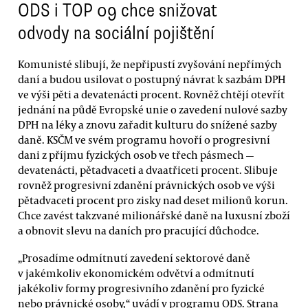
ODS i TOP 09 chce snižovat
odvody na sociální pojištění
Komunisté slibují, že nepřipustí zvyšování nepřímých
daní a budou usilovat o postupný návrat k sazbám DPH
ve výši pěti a devatenácti procent. Rovněž chtějí otevřít
jednání na půdě Evropské unie o zavedení nulové sazby
DPH na léky a znovu zařadit kulturu do snížené sazby
daně. KSČM ve svém programu hovoří o progresivní
dani z příjmu fyzických osob ve třech pásmech —
devatenácti, pětadvaceti a dvaatřiceti procent. Slibuje
rovněž progresivní zdanění právnických osob ve výši
pětadvaceti procent pro zisky nad deset milionů korun.
Chce zavést takzvané milionářské daně na luxusní zboží
a obnovit slevu na daních pro pracující důchodce.
„Prosadíme odmítnutí zavedení sektorové daně
v jakémkoliv ekonomickém odvětví a odmítnutí
jakékoliv formy progresivního zdanění pro fyzické
nebo právnické osoby,“ uvádí v programu ODS. Strana