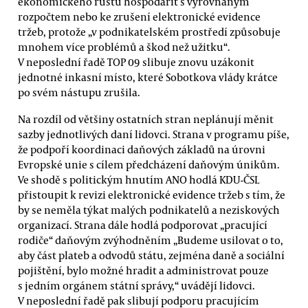
ekonomického růstu hospodařit s vyrovnaným
rozpočtem nebo ke zrušení elektronické evidence
tržeb, protože „v podnikatelském prostředí způsobuje
mnohem více problémů a škod než užitku“.
V neposlední řadě TOP 09 slibuje znovu uzákonit
jednotné inkasní místo, které Sobotkova vlády krátce
po svém nástupu zrušila.
Na rozdíl od většiny ostatních stran neplánují měnit
sazby jednotlivých daní lidovci. Strana v programu píše,
že podpoří koordinaci daňových základů na úrovni
Evropské unie s cílem předcházení daňovým únikům.
Ve shodě s politickým hnutím ANO hodlá KDU-ČSL
přistoupit k revizi elektronické evidence tržeb s tím, že
by se neměla týkat malých podnikatelů a neziskových
organizací. Strana dále hodlá podporovat „pracující
rodiče“ daňovým zvýhodněním „Budeme usilovat o to,
aby část plateb a odvodů státu, zejména daně a sociální
pojištění, bylo možné hradit a administrovat pouze
s jedním orgánem státní správy,“ uvádějí lidovci.
V neposlední řadě pak slibují podporu pracujícím