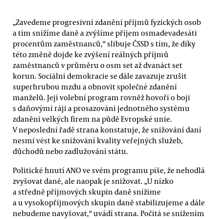
„Zavedeme progresivní zdanění příjmů fyzických osob
a tím snížíme daně a zvýšíme příjem osmadevadesáti
procentům zaměstnanců,“ slibuje ČSSD s tím, že díky
této změně dojde ke zvýšení reálných příjmů
zaměstnanců v průměru o osm set až dvanáct set
korun. Sociální demokracie se dále zavazuje zrušit
superhrubou mzdu a obnovit společné zdanění
manželů. Její volební program rovněž hovoří o boji
s daňovými ráji a prosazování jednotného systému
zdanění velkých firem na půdě Evropské unie.
V neposlední řadě strana konstatuje, že snižování daní
nesmí vést ke snižování kvality veřejných služeb,
důchodů nebo zadlužování státu.
Politické hnutí ANO ve svém programu píše, že nehodlá
zvyšovat daně, ale naopak je snižovat. „U nízko
a středně příjmových skupin daně snížíme
a u vysokopříjmových skupin daně stabilizujeme a dále
nebudeme navyšovat,“ uvádí strana. Počítá se snížením