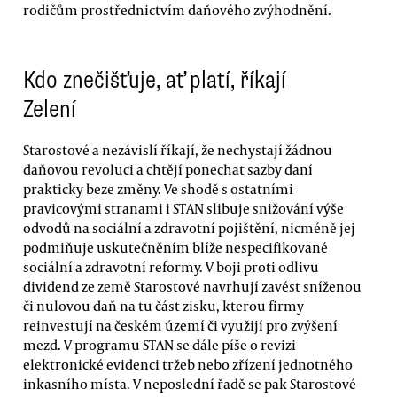
rodičům prostřednictvím daňového zvýhodnění.
Kdo znečišťuje, ať platí, říkají
Zelení
Starostové a nezávislí říkají, že nechystají žádnou
daňovou revoluci a chtějí ponechat sazby daní
prakticky beze změny. Ve shodě s ostatními
pravicovými stranami i STAN slibuje snižování výše
odvodů na sociální a zdravotní pojištění, nicméně jej
podmiňuje uskutečněním blíže nespecifikované
sociální a zdravotní reformy. V boji proti odlivu
dividend ze země Starostové navrhují zavést sníženou
či nulovou daň na tu část zisku, kterou firmy
reinvestují na českém území či využijí pro zvýšení
mezd. V programu STAN se dále píše o revizi
elektronické evidenci tržeb nebo zřízení jednotného
inkasního místa. V neposlední řadě se pak Starostové