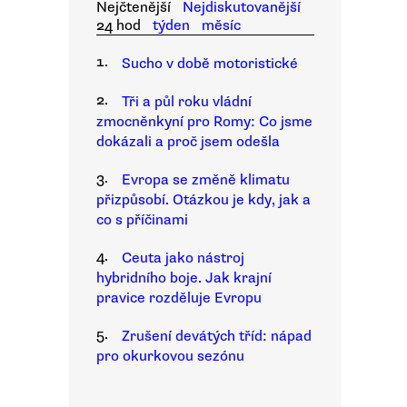
Nejčtenější
Nejdiskutovanější
24 hod
týden
měsíc
1.
Sucho v době motoristické
2.
Tři a půl roku vládní
zmocněnkyní pro Romy: Co jsme
dokázali a proč jsem odešla
3.
Evropa se změně klimatu
přizpůsobí. Otázkou je kdy, jak a
co s příčinami
4.
Ceuta jako nástroj
hybridního boje. Jak krajní
pravice rozděluje Evropu
5.
Zrušení devátých tříd: nápad
pro okurkovou sezónu