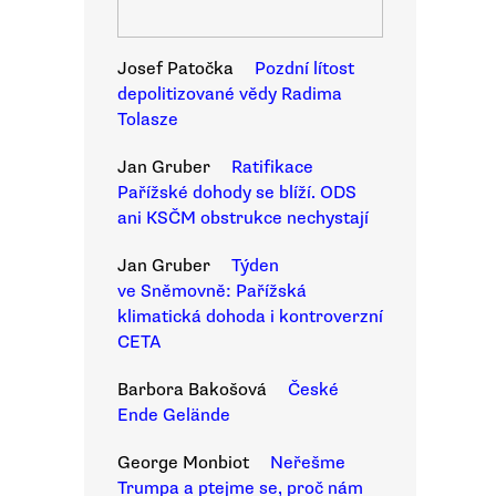
Josef Patočka
Pozdní lítost
depolitizované vědy Radima
Tolasze
Jan Gruber
Ratifikace
Pařížské dohody se blíží. ODS
ani KSČM obstrukce nechystají
Jan Gruber
Týden
ve Sněmovně: Pařížská
klimatická dohoda i kontroverzní
CETA
Barbora Bakošová
České
Ende Gelände
George Monbiot
Neřešme
Trumpa a ptejme se, proč nám