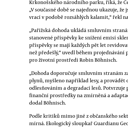
Krkonošského národního parku, říká, že Čes
„V současné době se najednou ukazuje, že 
vrací v podobě rozsáhlých kalamit,“ řekl na
„Pařížská dohoda ukládá smluvním stranám
stanovené příspěvky ke snížení emisí sklen
příspěvky se mají každých pět let revidovat
než předešlý,“ uvedl během projednávání
pro životní prostředí Robin Böhnisch.
„Dohoda doporučuje smluvním stranám za
plynů, myšleno například lesy, a provádět 
odlesňováním a degradací lesů. Potvrzuje 
finanční prostředky na zmírněná a adaptač
dodal Böhnisch.
Podle kritiků mimo jiné z občanského sekto
mírná. Ekologický sloupkař Guardianu Geor