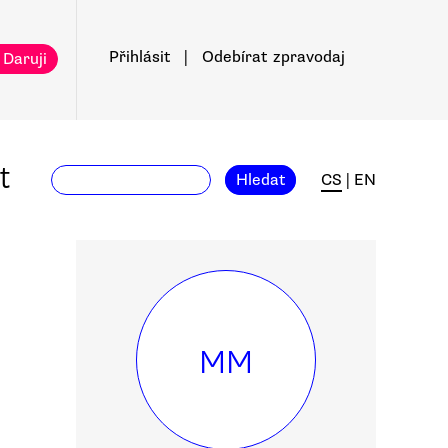
Přihlásit
|
Odebírat
zpravodaj
 Daruji
t
Hledat
CS
|
EN
MM