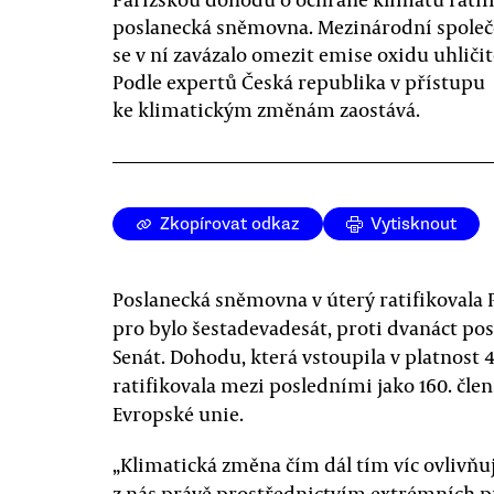
poslanecká sněmovna. Mezinárodní společ
se v ní zavázalo omezit emise oxidu uhliči
Podle expertů Česká republika v přístupu
ke klimatickým změnám zaostává.
Zkopírovat odkaz
Vytisknout
Poslanecká sněmovna v úterý ratifikovala
pro bylo šestadevadesát, proti dvanáct pos
Senát. Dohodu, která vstoupila v platnost 4
ratifikovala mezi posledními jako 160. čle
Evropské unie.
„Klimatická změna čím dál tím víc ovlivňuj
z nás právě prostřednictvím extrémních p