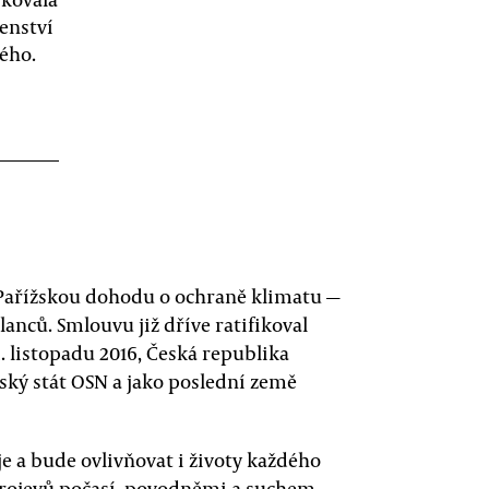
enství
tého.
 Pařížskou dohodu o ochraně klimatu —
lanců. Smlouvu již dříve ratifikoval
. listopadu 2016, Česká republika
nský stát OSN a jako poslední země
e a bude ovlivňovat i životy každého
rojevů počasí, povodněmi a suchem.