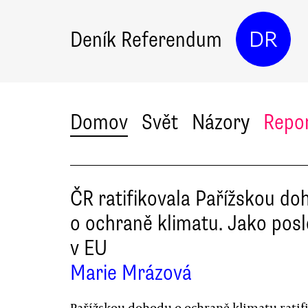
Deník Referendum
DR
Domov
Svět
Názory
Repo
ČR ratifikovala Pařížskou do
o ochraně klimatu. Jako posl
v EU
Marie Mrázová
Pařížskou dohodu o ochraně klimatu ratif