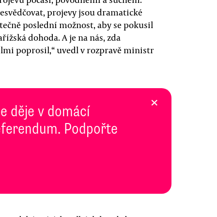
esvědčovat, projevy jsou dramatické
utečně poslední možnost, aby se pokusil
řížská dohoda. A je na nás, zda
elmi poprosil,“ uvedl v rozpravě ministr
×
se děje v domácí
 Referendum. Podpořte