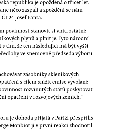
ká republika je opožděná o třicet let.
jsme něco zaspali a zpoždění se nám
 ČT 24 Josef Fanta.
 povinnost stanovit si vnitrostátně
íkových plynů a plnit je. Tyto národní
 s tím, že ten následující má být vyšší
 předlohy ve sněmovně předseda výboru
chovávat zásobníky skleníkových
opatření s cílem snížit emise vyvolané
povinnost rozvinutých států poskytovat
ní opatření v rozvojových zemích,“
ru je dohoda přijatá v Paříži přespříliš
ge Monbiot ji v první reakci zhodnotil