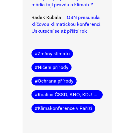
média tají pravdu o klimatu?
Radek Kubala
OSN přesunula
klíčovou klimatickou konferenci.
Uskuteční se až příští rok
#
Změny klimatu
#
Ničení přírody
#
Ochrana přírody
#
Koalice ČSSD, ANO, KDU-ČSL
#
Klimakonference v Paříži