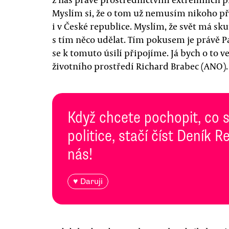
Myslím si, že o tom už nemusím nikoho př
i v České republice. Myslím, že svět má sk
s tím něco udělat. Tím pokusem je právě Pa
se k tomuto úsilí připojíme. Já bych o to v
životního prostředí Richard Brabec (ANO).
Když chcete pochopit, co 
politice, stačí číst Deník
nás!
♥ Daruji