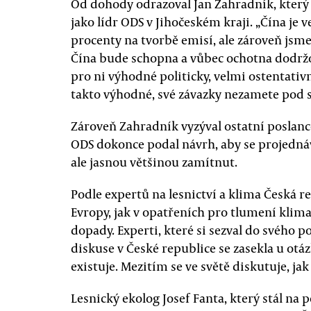
Od dohody odrazoval Jan Zahradník, který
jako lídr ODS v Jihočeském kraji. „Čína je 
procenty na tvorbě emisí, ale zároveň jsme 
Čína bude schopna a vůbec ochotna dodržov
pro ni výhodné politicky, velmi ostentativně
takto výhodné, své závazky nezamete pod st
Zároveň Zahradník vyzýval ostatní poslance
ODS dokonce podal návrh, aby se projednáv
ale jasnou většinou zamítnut.
Podle expertů na lesnictví a klima Česká 
Evropy, jak v opatřeních pro tlumení klima
dopady. Experti, které si sezval do svého p
diskuse v České republice se zasekla u otá
existuje. Mezitím se ve světě diskutuje, 
Lesnický ekolog Josef Fanta, který stál na 