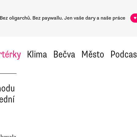
Bez oligarchů. Bez paywallu.
Jen vaše dary a naše práce
♥
rtérky
Klima
Bečva
Město
Podcas
hodu
ední
ikovala