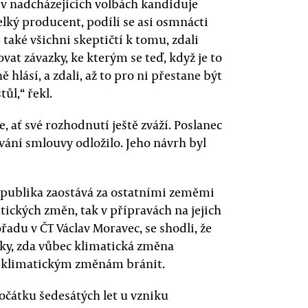
 v nadcházejících volbách kandiduje
velký producent, podílí se asi osmnácti
také všichni skeptičtí k tomu, zdali
at závazky, ke kterým se teď, když je to
 hlásí, a zdali, až to pro ni přestane být
ůl,“ řekl.
, ať své rozhodnutí ještě zváží. Poslanec
ání smlouvy odložilo. Jeho návrh byl
republika zaostává za ostatními zeměmi
tických změn, tak v přípravách na jejich
ořadu v ČT Václav Moravec, se shodli, že
zky, zda vůbec klimatická změna
jak klimatickým změnám bránit.
počátku šedesátých let u vzniku