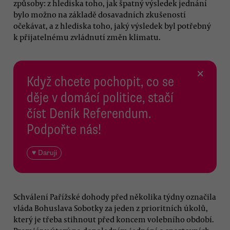
způsoby: z hlediska toho, jak špatný výsledek jednání
bylo možno na základě dosavadních zkušeností
očekávat, a z hlediska toho, jaký výsledek byl potřebný
k přijatelnému zvládnutí změn klimatu.
×
Když chcete pochopit, co se
děje v domácí politice, stačí
číst Deník Referendum.
Podpořte nás!
♥ Daruji
Schválení Pařížské dohody před několika týdny označila
vláda Bohuslava Sobotky za jeden z prioritních úkolů,
který je třeba stihnout před koncem volebního období.