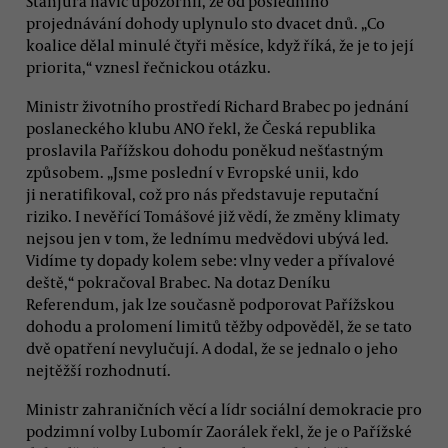
Stanjura navíc upozornil, že od posledního
projednávání dohody uplynulo sto dvacet dnů. „Co
koalice dělal minulé čtyři měsíce, když říká, že je to její
priorita,“ vznesl řečnickou otázku.
Ministr životního prostředí Richard Brabec po jednání
poslaneckého klubu ANO řekl, že Česká republika
proslavila Pařížskou dohodu poněkud nešťastným
způsobem. „Jsme poslední v Evropské unii, kdo
ji neratifikoval, což pro nás představuje reputační
riziko. I nevěřící Tomášové již vědí, že změny klimaty
nejsou jen v tom, že lednímu medvědovi ubývá led.
Vidíme ty dopady kolem sebe: vlny veder a přívalové
deště,“ pokračoval Brabec. Na dotaz Deníku
Referendum, jak lze současně podporovat Pařížskou
dohodu a prolomení limitů těžby odpověděl, že se tato
dvě opatření nevylučují. A dodal, že se jednalo o jeho
nejtěžší rozhodnutí.
Ministr zahraničních věcí a lídr sociální demokracie pro
podzimní volby Lubomír Zaorálek řekl, že je o Pařížské