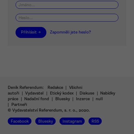
Přihlásit →
Zapomněli jste heslo?
Deník Referendum:
Redakce
|
Všichni
autoři
|
Vydavatel
|
Etický kodex
|
Diskuse
|
Nabídky
práce
|
Nadační fond
|
Bluesky
|
Inzerce
|
null
|
Partneři
© Vydavatelství Referendum, s. r. o., 2020.
Facebook
Bluesky
Instagram
RSS