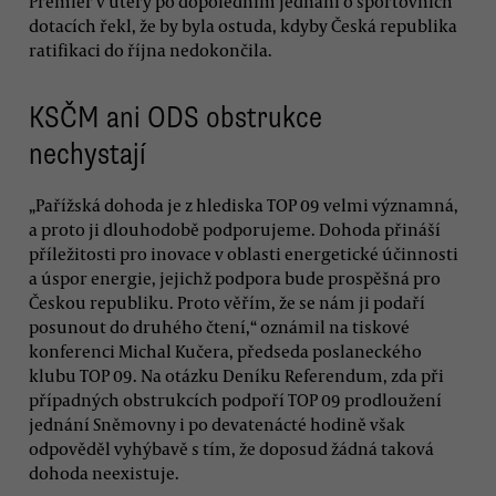
Premiér v úterý po dopoledním jednání o sportovních
dotacích řekl, že by byla ostuda, kdyby Česká republika
ratifikaci do října nedokončila.
KSČM ani ODS obstrukce
nechystají
„Pařížská dohoda je z hlediska TOP 09 velmi významná,
a proto ji dlouhodobě podporujeme. Dohoda přináší
příležitosti pro inovace v oblasti energetické účinnosti
a úspor energie, jejichž podpora bude prospěšná pro
Českou republiku. Proto věřím, že se nám ji podaří
posunout do druhého čtení,“ oznámil na tiskové
konferenci Michal Kučera, předseda poslaneckého
klubu TOP 09. Na otázku Deníku Referendum, zda při
případných obstrukcích podpoří TOP 09 prodloužení
jednání Sněmovny i po devatenácté hodině však
odpověděl vyhýbavě s tím, že doposud žádná taková
dohoda neexistuje.