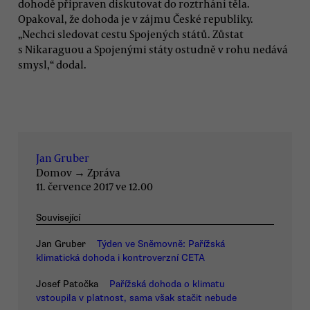
dohodě připraven diskutovat do roztrhání těla.
Opakoval, že dohoda je v zájmu České republiky.
„Nechci sledovat cestu Spojených států. Zůstat
s Nikaraguou a Spojenými státy ostudně v rohu nedává
smysl,“ dodal.
Jan Gruber
Domov
→
Zpráva
11. července 2017 ve 12.00
Související
Jan Gruber
Týden ve Sněmovně: Pařížská
klimatická dohoda i kontroverzní CETA
Josef Patočka
Pařížská dohoda o klimatu
vstoupila v platnost, sama však stačit nebude