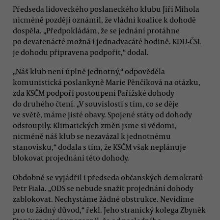
Předseda lidoveckého poslaneckého klubu Jiří Mihola
nicméně později oznámil, že vládní koalice k dohodě
dospěla. „Předpokládám, že se jednání protáhne
po devatenácté možná i jednadvacáté hodině. KDU-ČSL
je dohodu připravena podpořit,“ dodal.
„Náš klub není úplně jednotný,“ odpověděla
komunistická poslankyně Marie Pěnčíková na otázku,
zda KSČM podpoří postoupení Pařížské dohody
do druhého čtení. „V souvislosti s tím, co se děje
ve světě, máme jisté obavy. Spojené státy od dohody
odstoupily. Klimatických změn jsme si vědomi,
nicméně náš klub se nezavázal k jednotnému
stanovisku,“ dodala s tím, že KSČM však neplánuje
blokovat projednání této dohody.
Obdobně se vyjádřil i předseda občanských demokratů
Petr Fiala. „ODS se nebude snažit projednání dohody
zablokovat. Nechystáme žádné obstrukce. Nevidíme
pro to žádný důvod,“ řekl. Jeho stranický kolega Zbyněk