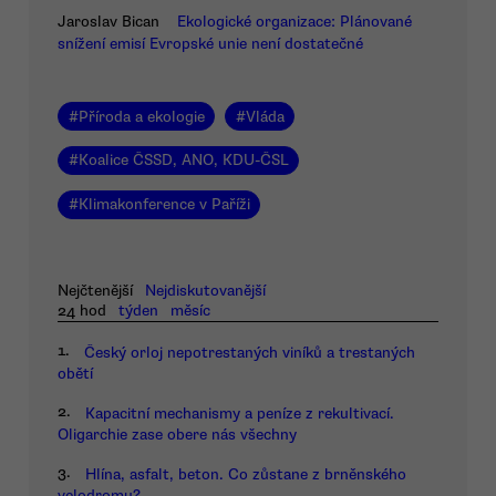
Jaroslav Bican
Ekologické organizace: Plánované
snížení emisí Evropské unie není dostatečné
#
Příroda a ekologie
#
Vláda
#
Koalice ČSSD, ANO, KDU-ČSL
#
Klimakonference v Paříži
Nejčtenější
Nejdiskutovanější
24 hod
týden
měsíc
1.
Český orloj nepotrestaných viníků a trestaných
obětí
2.
Kapacitní mechanismy a peníze z rekultivací.
Oligarchie zase obere nás všechny
3.
Hlína, asfalt, beton. Co zůstane z brněnského
velodromu?