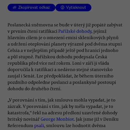
Zkopírovat odkaz
Vytisknout
Poslanecká sněmovna se bude v úterý již popáté zabývat
v prvním čtení ratifikací
Pařížské dohody
, jejímž
hlavním cílem je o omezení emisí skleníkových plynů
a udržení oteplování planety výrazně pod dvěma stupni
Celsia a v nejlepším případě ještě pod hranicí jednoho
a půl stupně. Pařížskou dohodu podepsala Česká
republika před více než rokem. Loni v září ji vláda
doporučila k ratifikaci a nedávno stejné stanovisko
zaujal i Senát. Lze předpokládat, že během úterního
pozdního odpoledne poslanci a poslankyně postoupí
dohodu do druhého čtení.
„V porovnání s tím, jak smlouva mohla vypadat, je to
zázrak. V porovnání s tím, jak by měla vypadat, je to
katastrofa,“ řekl na adresu předloni uzavřené dohody
britský novinář
George Monbiot
. Jak jsme již v Deníku
Referendum
psali
, smlouvu lze hodnotit dvěma