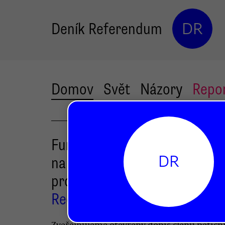
Deník Referendum
DR
Domov
Svět
Názory
Repo
Funkcionalistická vila
DR
na Petřinách by měla být
prohlášena kulturní památk
Redakce DR
Zveřejňujeme otevřený dopis členů petičn