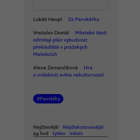
Lukáš Haupt
Za Parukářku
Vratislav Dostál
Městské části
odmítají plán vybudovat
překladiště v pražských
Malešicích
Alena Zemančíková
Hra
o ovládnutí světa nekulturností
#
Památky
Nejčtenější
Nejdiskutovanější
24 hod
týden
měsíc