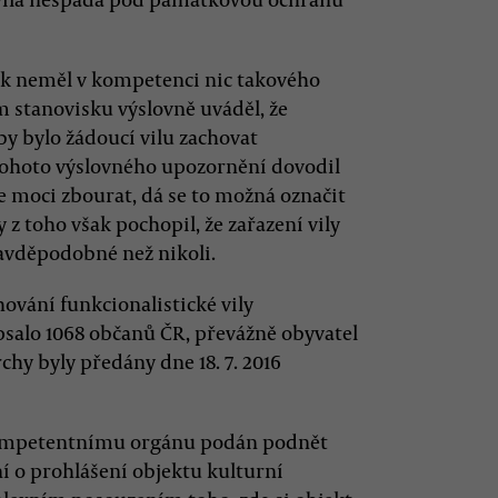
k neměl v kompetenci nic takového
stanovisku výslovně uváděl, že
by bylo žádoucí vilu zachovat
z tohoto výslovného upozornění dovodil
e moci zbourat, dá se to možná označit
 z toho však pochopil, že zařazení vily
avděpodobné než nikoli.
hování funkcionalistické vily
depsalo 1068 občanů ČR, převážně obyvatel
rchy byly předány dne 18. 7. 2016
 kompetentnímu orgánu podán podnět
í o prohlášení objektu kulturní