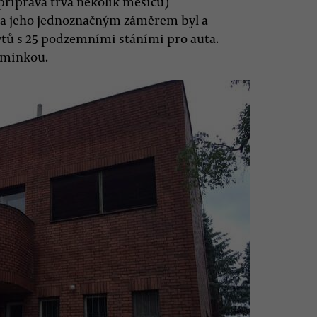
příprava trvá několik měsíců)
il, a jeho jednoznačným záměrem byl a
ytů s 25 podzemními stáními pro auta.
záminkou.