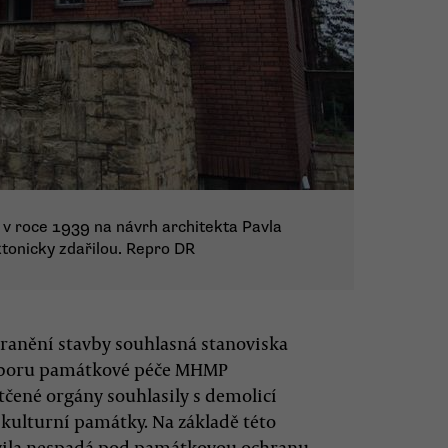
 v roce 1939 na návrh architekta Pavla
tonicky zdařilou. Repro DR
tranění stavby souhlasná stanoviska
Odboru památkové péče MHMP
čené orgány souhlasily s demolicí
 kulturní památky. Na základě této
e vila nespadá pod památkovou ochranu