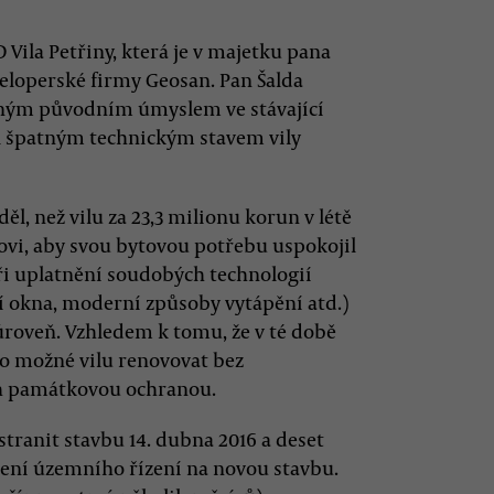
 Vila Petřiny, která je v majetku pana
eveloperské firmy Geosan. Pan Šalda
ajným původním úmyslem ve stávající
l špatným technickým stavem vily
ěl, než vilu za 23,3 milionu korun v létě
dovi, aby svou bytovou potřebu uspokojil
 při uplatnění soudobých technologií
ní okna, moderní způsoby vytápění atd.)
úroveň. Vzhledem k tomu, že v té době
o možné vilu renovovat bez
ch památkovou ochranou.
stranit stavbu 14. dubna 2016 a deset
hájení územního řízení na novou stavbu.