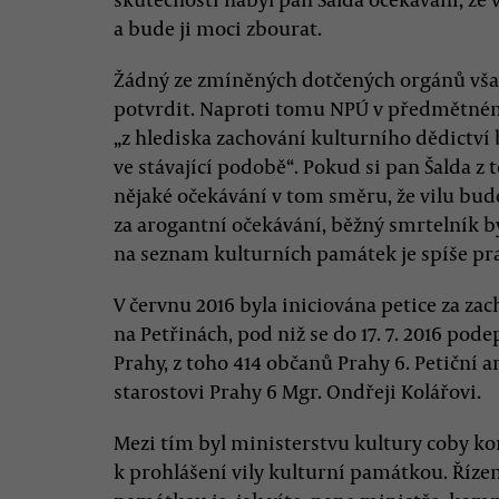
a bude ji moci zbourat.
Žádný ze zmíněných dotčených orgánů vša
potvrdit. Naproti tomu NPÚ v předmětném 
„z hlediska zachování kulturního dědictví 
ve stávající podobě“. Pokud si pan Šalda 
nějaké očekávání v tom směru, že vilu bud
za arogantní očekávání, běžný smrtelník by
na seznam kulturních památek je spíše pr
V červnu 2016 byla iniciována petice za zac
na Petřinách, pod niž se do 17. 7. 2016 po
Prahy, z toho 414 občanů Prahy 6. Petiční a
starostovi Prahy 6 Mgr. Ondřeji Kolářovi.
Mezi tím byl ministerstvu kultury coby
k prohlášení vily kulturní památkou. Řízen