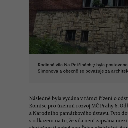
Rodinná vila Na Petřinách 7 byla postavena
Simonova a obecně se považuje za architek
Následně byla vydána v rámci řízení o ods
Komise pro územní rozvoj MČ Prahy 6, 
a Národního památkového ústavu. Tyto dot
s odkazem na to, že vila není zapsána mezi
skutečnosti nabyl pan Šalda očekávání, ž