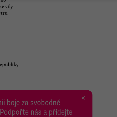
ké vily
stru
republiky
×
inii boje za svobodné
 Podpořte nás a přidejte