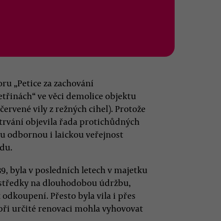
ru „Petice za zachování
etřinách“ ve věci demolice objektu
 červené vily z režných cihel). Protože
trvání objevila řada protichůdných
ou odbornou i laickou veřejnost
du.
39, byla v posledních letech v majetku
rostředky na dlouhodobou údržbu,
k odkoupení. Přesto byla vila i přes
ři určité renovaci mohla vyhovovat