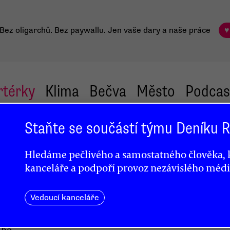
Bez oligarchů. Bez paywallu.
Jen vaše dary a naše práce
♥
rtérky
Klima
Bečva
Město
Podcas
Staňte se součástí týmu Deníku
Hledáme pečlivého a samostatného člověka, k
kanceláře a podpoří provoz nezávislého médi
ou
Vedoucí kanceláře
ího