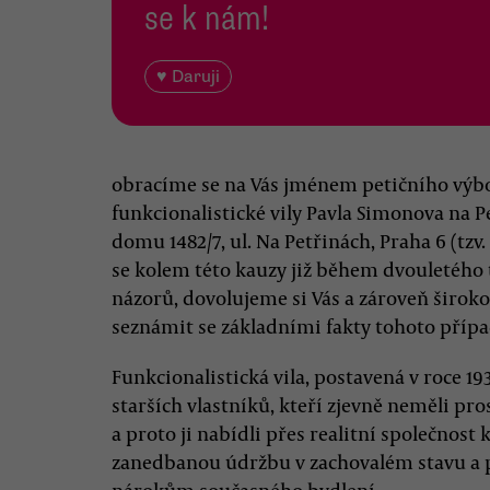
se k nám!
♥ Daruji
obracíme se na Vás jménem petičního výbo
funkcionalistické vily Pavla Simonova na P
domu 1482/7, ul. Na Petřinách, Praha 6 (tzv.
se kolem této kauzy již během dvouletého 
názorů, dovolujeme si Vás a zároveň širok
seznámit se základními fakty tohoto přípa
Funkcionalistická vila, postavená v roce 19
starších vlastníků, kteří zjevně neměli p
a proto ji nabídli přes realitní společnost 
zanedbanou údržbu v zachovalém stavu a p