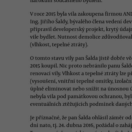
nárokům současného bydlení.
V roce 2015 byla vila zakoupena firmou AND
Ing. Jiřího Šaldy, bývalého člena vedení d
připravil developerský projekt, krytý úd
vile bydlet. Nutnost demolice zdůvodňova
(vlhkost, tepelné ztráty).
O tomto stavu vily pan Šalda jistě dobře věd
2015 koupil. Nic proto nebránilo panu Šal
renovací vily. Vlhkost a tepelné ztráty lze
(vysoušení, vnitřní tepelné omítky, izolač
úplně eliminovat nebo snížit na únosnou 
nebyla vila pod památkovou ochranou, byl
eventuálních ztěžujících podmínek daný
Je příznačné, že pan Šalda ohlásil záměr od
dní nato, tj. 24. dubna 2016, požádal o za