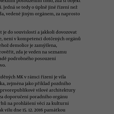
plexním posouzením toho, zda si objekt
 Jedná se tedy o úplně jiné řízení než
alda, vedené jiným orgánem, za naprosto
je do souvislostí a jakkoli dovozovat
še, není v kompetenci dotčených orgánů
jehož demolice je zamýšlena,
rověřit, zda je veden na seznamu
ladě podrobného posouzení
vo.
děných MK v rámci řízení je vila
a, zejména jako příklad pozdního
prvorepublikové vilové architektury
a za doporučení poradního orgánu
ů na prohlášení věcí za kulturní
k vilu dne 15. 12. 2016 památkou