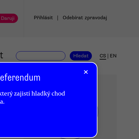
Přihlásit
|
Odebírat
zpravodaj
 Daruji
t
Hledat
CS
|
EN
×
 Referendum
terý zajistí hladký chod
a.
DR