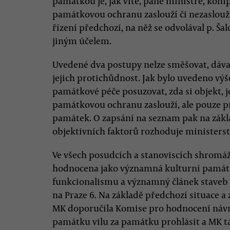
památkou je, jak víte, pane ministře, kom
památkovou ochranu zaslouží či nezaslouží.
řízení předchozí, na něž se odvolával p. Š
jiným účelem.
Uvedené dva postupy nelze směšovat, dávat 
jejich protichůdnost. Jak bylo uvedeno vý
památkové péče posuzovat, zda si objekt, 
památkovou ochranu zaslouží, ale pouze p
památek. O zapsání na seznam pak na zák
objektivních faktorů rozhoduje ministerst
Ve všech posudcích a stanoviscích shromáž
hodnocena jako významná kulturní památk
funkcionalismu a významný článek staveb 
na Praze 6. Na základě předchozí situace 
MK doporučila Komise pro hodnocení návrh
památku vilu za památku prohlásit a MK ta