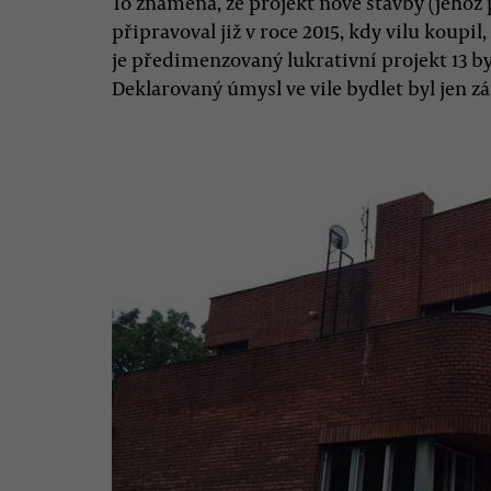
To znamená, že projekt nové stavby (jehož 
připravoval již v roce 2015, kdy vilu koup
je předimenzovaný lukrativní projekt 13 b
Deklarovaný úmysl ve vile bydlet byl jen 