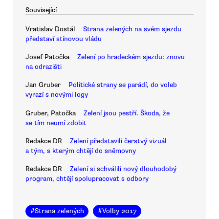
Související
Vratislav Dostál
Strana zelených na svém sjezdu
představí stínovou vládu
Josef Patočka
Zelení po hradeckém sjezdu: znovu
na odrazišti
Jan Gruber
Politické strany se parádí, do voleb
vyrazí s novými logy
Gruber, Patočka
Zelení jsou pestří. Škoda, že
se tím neumí zdobit
Redakce DR
Zelení představili čerstvý vizuál
a tým, s kterým chtějí do sněmovny
Redakce DR
Zelení si schválili nový dlouhodobý
program, chtějí spolupracovat s odbory
#
Strana zelených
#
Volby 2017