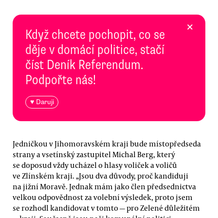
×
Když chcete pochopit, co se
děje v domácí politice, stačí
číst Deník Referendum.
Podpořte nás!
♥ Daruji
Jedničkou v Jihomoravském kraji bude místopředseda
strany a vsetínský zastupitel Michal Berg, který
se doposud vždy ucházel o hlasy voliček a voličů
ve Zlínském kraji. „Jsou dva důvody, proč kandiduji
na jižní Moravě. Jednak mám jako člen předsednictva
velkou odpovědnost za volební výsledek, proto jsem
se rozhodl kandidovat v tomto — pro Zelené důležitém