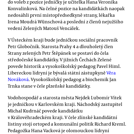
do voleb z pozice jedničky je učitelka Hana Veronika
Konvalinková. Na čelné pozice na kandidátkách naopak
nedosáhli první místopředsedkyně strany, lékařka
Irena Moudrá Wünschová a poslední z členů nejužšího
vedení Zelených Matouš Vencálek.
V Ústeckém kraji bude jedničkou sociální pracovník
Petr Globočník. Starosta Prahy 4 a dlouholetý člen
Strany zelených Petr Štěpánek se postaví do čela
středočeské kandidátky. V jižních Čechách Zelené
povede historik a vysokoškolský pedagog Pavel Himl.
Libereckou lídryní je bývalá státní zástupkyně
Věra
Nováková
. Vysokoškolský pedagog a biochemik Jan
Trnka stane v čele plzeňské kandidátky.
Vodohospodář a starosta města Nejdek Lubomír Vítek
je jedničkou v Karlovském kraji. Náchodský zastupitel
Michal Kudrnáč povede kandidátku
v Královéhradeckém kraji. V čele zlínské kandidátní
listiny stojí ortoped a komunální politik Richard Kreml.
Pedagožka Hana Vacková je olomouckou lídryní