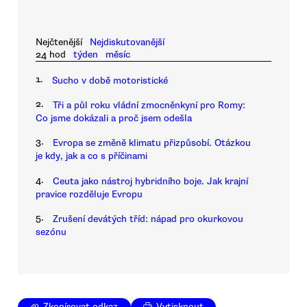
Nejčtenější
Nejdiskutovanější
24 hod
týden
měsíc
1.
Sucho v době motoristické
2.
Tři a půl roku vládní zmocněnkyní pro Romy:
Co jsme dokázali a proč jsem odešla
3.
Evropa se změně klimatu přizpůsobí. Otázkou
je kdy, jak a co s příčinami
4.
Ceuta jako nástroj hybridního boje. Jak krajní
pravice rozděluje Evropu
5.
Zrušení devátých tříd: nápad pro okurkovou
sezónu
Zkopírovat odkaz
Vytisknout