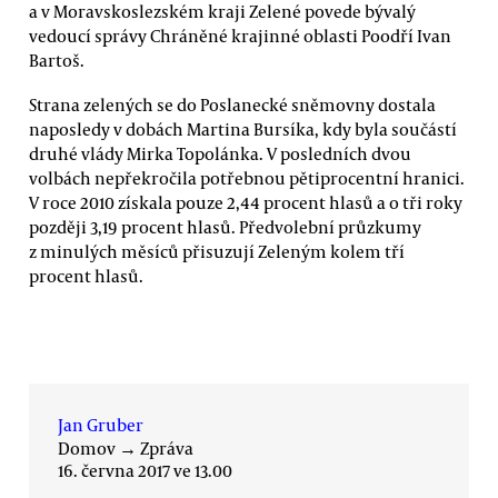
a v Moravskoslezském kraji Zelené povede bývalý
vedoucí správy Chráněné krajinné oblasti Poodří Ivan
Bartoš.
Strana zelených se do Poslanecké sněmovny dostala
naposledy v dobách Martina Bursíka, kdy byla součástí
druhé vlády Mirka Topolánka. V posledních dvou
volbách nepřekročila potřebnou pětiprocentní hranici.
V roce 2010 získala pouze 2,44 procent hlasů a o tři roky
později 3,19 procent hlasů. Předvolební průzkumy
z minulých měsíců přisuzují Zeleným kolem tří
procent hlasů.
Jan Gruber
Domov
→
Zpráva
16. června 2017 ve 13.00