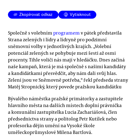
Zkopírovat odkaz
Vytisknout
Společně s volebním
programem
v pátek představila
Strana zelených i lídry a lídryně pro podzimní
sněmovní volby v jednotlivých krajích. „Volební
potenciál zelených se pohybuje mezi šesti až osmi
procenty. Tihle voliči nás mají v hledáčku. Dnes začíná
naše kampaň, která je má společně s našimi kandidáty
a kandidátkami přesvědčit, aby nám dali svůj hlas.
Zelení jsou ve Sněmovně potřeba,“ řekl předseda strany
Matěj Stropnický, který povede pražskou kandidátku
Bývalého náměstka pražské primátorky a zastupitele
hlavního města na dalších místech doplní právnička
a komunální zastupitelka Lucia Zachariášová, člen
předsednictva strany a politolog Petr Kutílek nebo
profesorka dějin umění na Vysoké škole
uměleckoprůmyslové Milena Bartlová.