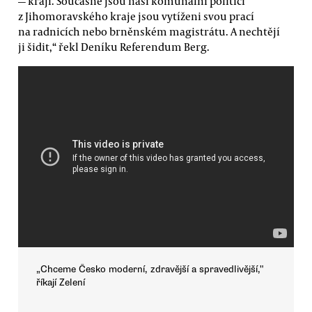
— kraji. Současně jsou naši komunální politici
z Jihomoravského kraje jsou vytíženi svou prací
na radnicích nebo brněnském magistrátu. A nechtějí
ji šidit,“ řekl Deníku Referendum Berg.
„Chceme Česko moderní, zdravější a spravedlivější,"
říkají Zelení