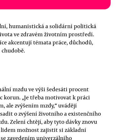
ální, humanistická a solidární politická
 života ve zdravém životním prostředí.
více akcentují témata práce, důchodů,
i chudobě.
mální mzdu ve výši šedesáti procent
c korun. „Je třeba motivovat k práci
m, ale zvýšením mzdy,“ uvádějí
sadit o zvýšení životního a existenčního
u. Zelení chtějí, aby tyto dávky znovu
y lidem možnost zajistit si základní
á se zavedením univerzálního