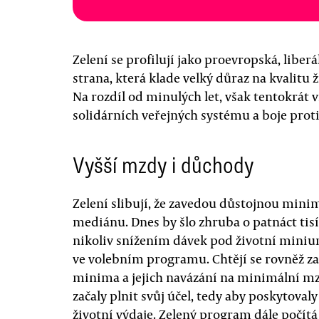
Zelení se profilují jako proevropská, liber
strana, která klade velký důraz na kvalitu
Na rozdíl od minulých let, však tentokrát 
solidárních veřejných systému a boje prot
Vyšší mzdy i důchody
Zelení slibují, že zavedou důstojnou mini
mediánu. Dnes by šlo zhruba o patnáct tisí
nikoliv snížením dávek pod životní miniu
ve volebním programu. Chtějí se rovněž za
minima a jejich navázání na minimální mzd
začaly plnit svůj účel, tedy aby poskytoval
životní výdaje. Zelený program dále počít