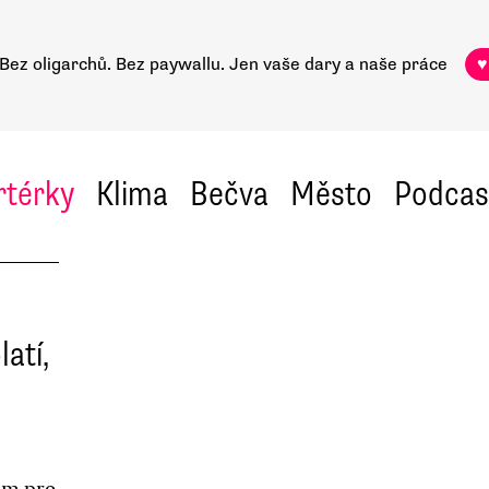
Bez oligarchů. Bez paywallu.
Jen vaše dary a naše práce
♥
rtérky
Klima
Bečva
Město
Podcas
atí,
ram pro