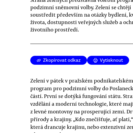
podzimní sněmovní volby. Zelení se chtějí
soustředit především na otázky bydlení, kv
života, dostupnosti veřejných služeb a oc
životního prostředí.
Zkopírovat odkaz
Vytisknout
Zelení v pátek v pražském podnikatelském
program pro podzimní volby do Poslanecké
částí. První se dotýká fungování státu. Str
vzdělání a moderní technologie, které ma
z levné montovny na prosperující zemi. D
přírody a krajiny. „Kdo znečišťuje, ať platí,
která drancuje krajinu, nebo extenzivní ze