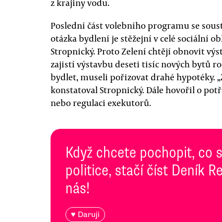
z krajiny vodu.
Poslední část volebního programu se sous
otázka bydlení je stěžejní v celé sociální o
Stropnický. Proto Zelení chtějí obnovit výs
zajistí výstavbu deseti tisíc nových bytů ročn
bydlet, museli pořizovat drahé hypotéky. 
konstatoval Stropnický. Dále hovořil o pot
nebo regulaci exekutorů.
Když chcete pochopit, co 
politice, stačí číst Deník
nás!
♥ Daruji