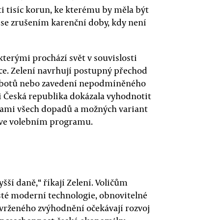
 tisíc korun, ke kterému by měla být
o se zrušením karenční doby, kdy není
kterými prochází svět v souvislosti
ace. Zelení navrhují postupný přechod
 robotů nebo zavedení nepodmíněného
 i Česká republika dokázala vyhodnotit
ýzami všech dopadů a možných variant
í ve volebním programu.
yšší daně,“ říkají Zelení. Voličům
isté moderní technologie, obnovitelné
avrženého zvýhodnění očekávají rozvoj