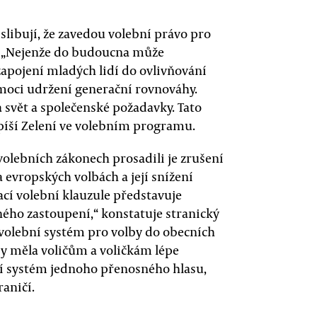
libují, že zavedou volební právo pro
et. „Nejenže do budoucna může
zapojení mladých lidí do ovlivňování
omoci udržení generační rovnováhy.
a svět a společenské požadavky. Tato
píší Zelení ve volebním programu.
volebních zákonech prosadili je zrušení
 evropských volbách a její snížení
ací volební klauzule představuje
ého zastoupení,“ konstatuje stranický
 volební systém pro volby do obecních
 by měla voličům a voličkám lépe
ejí systém jednoho přenosného hlasu,
raničí.