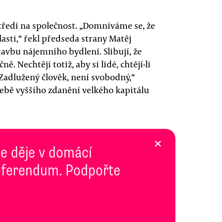
tředí na společnost. „Domníváme se, že
blasti,“ řekl předseda strany Matěj
tavbu nájemního bydlení. Slibují, že
ě. Nechtějí totiž, aby si lidé, chtějí-li
„Zadlužený člověk, není svobodný,“
řebě vyššího zdanění velkého kapitálu
×
se děje v domácí
 Referendum. Podpořte