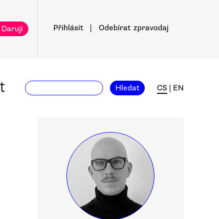
Přihlásit
|
Odebírat
zpravodaj
 Daruji
t
Hledat
CS
|
EN