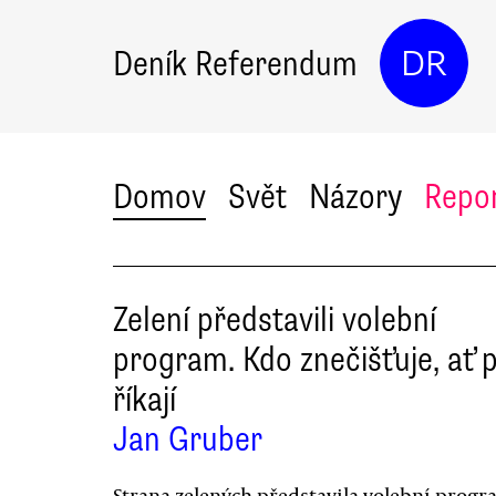
Deník Referendum
DR
Domov
Svět
Názory
Repo
Zelení představili volební
program. Kdo znečišťuje, ať pl
říkají
Jan Gruber
Strana zelených představila volební prog