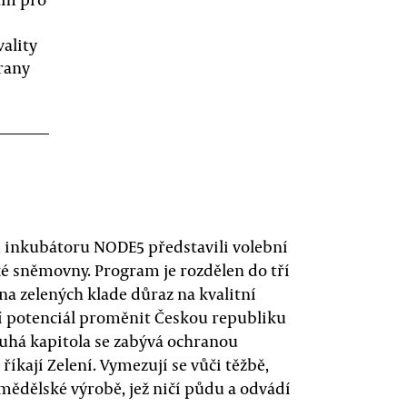
ality
hrany
 inkubátoru NODE5 představili volební
 sněmovny. Program je rozdělen do tří
ana zelených klade důraz na kvalitní
jí potenciál proměnit Českou republiku
ruhá kapitola se zabývá ochranou
“ říkají Zelení. Vymezují se vůči těžbě,
mědělské výrobě, jež ničí půdu a odvádí