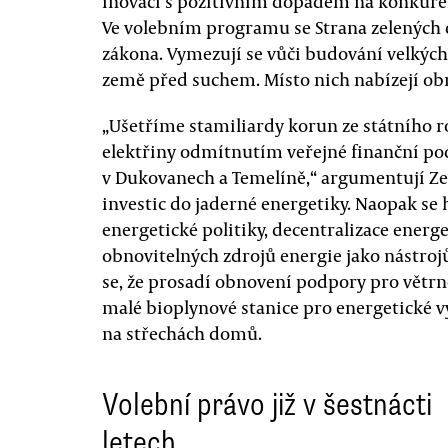
inovací s pozitivním dopadem na konkure
Ve volebním programu se Strana zelených d
zákona. Vymezují se vůči budování velkých
země před suchem. Místo nich nabízejí obn
„Ušetříme stamiliardy korun ze státního 
elektřiny odmítnutím veřejné finanční po
v Dukovanech a Temelíně,“ argumentují Ze
investic do jaderné energetiky. Naopak se
energetické politiky, decentralizace energ
obnovitelných zdrojů energie jako nástro
se, že prosadí obnovení podpory pro větrn
malé bioplynové stanice pro energetické v
na střechách domů.
Volební právo již v šestnácti
letech