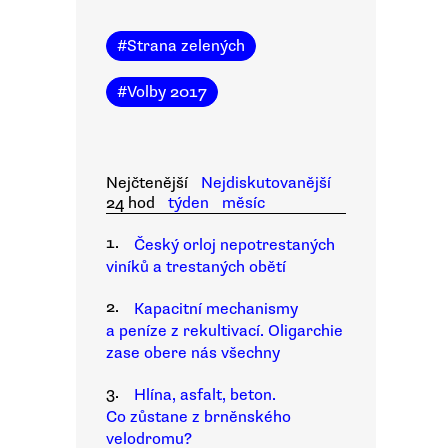
#
Strana zelených
#
Volby 2017
Nejčtenější
Nejdiskutovanější
24 hod
týden
měsíc
1.
Český orloj nepotrestaných
viníků a trestaných obětí
2.
Kapacitní mechanismy
a peníze z rekultivací. Oligarchie
zase obere nás všechny
3.
Hlína, asfalt, beton.
Co zůstane z brněnského
velodromu?