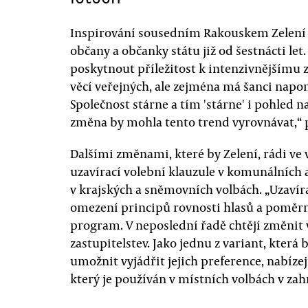
Inspirování sousedním Rakouskem Zelení s
občany a občanky státu již od šestnácti l
poskytnout příležitost k intenzivnějšímu 
věcí veřejných, ale zejména má šanci nap
Společnost stárne a tím 'stárne' i pohled n
změna by mohla tento trend vyrovnávat,“ 
Dalšími změnami, které by Zelení, rádi ve 
uzavírací volební klauzule v komunálních a
v krajských a sněmovních volbách. „Uzavír
omezení principů rovnosti hlasů a poměrn
program. V neposlední řadě chtějí změnit
zastupitelstev. Jako jednu z variant, která
umožnit vyjádřit jejich preference, nabíz
který je používán v místních volbách v zah