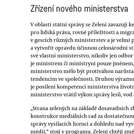
Zřízení nového ministerstva
V oblasti státní správy se Zelení zavazují
pro lidská práva, rovné příležitosti a mig
v gescích různých ministerstev a je velmi 
a vytvořit opravdu účinnou celonárodní str
své vlastní ministerstvo, nikoliv jen odbor
je ministrem či ministryní pouze jménem,“
ministerstvo mělo být protiváhou narůst
tendencím ve společnosti. Druhou výrazno
je posílení kompetencí ministerstva životn
ministerstvo vrátil výkon správy lesů, vo
„Strana zelených na základě dosavadních 
konstrukce mediálních rad za dostatečnou 
správy vysílacích licencí a dohledu nad 
médií,“ stojí v programu. Zelení chtějí z