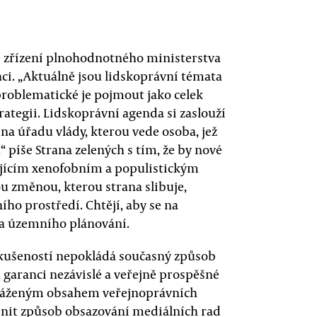
 ke zřízení plnohodnotného ministerstva
raci. „Aktuálně jsou lidskoprávní témata
problematické je pojmout jako celek
ategii. Lidskoprávní agenda si zaslouží
 na úřadu vlády, kterou vede osoba, jež
 píše Strana zelených s tím, že by nové
ajícím xenofobním a populistickým
u změnou, kterou strana slibuje,
ího prostředí. Chtějí, aby se na
d a územního plánování.
zkušeností nepokládá současný způsob
garanci nezávislé a veřejně prospěšné
vyváženým obsahem veřejnoprávních
měnit způsob obsazování mediálních rad