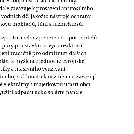
nceschopnost české ekonomiky.
ále zavazuje k prosazení antifosilního
 vodních děl jakožto nástroje ochrany
ovu mokřadů, tůní a lužních lesů.
rozpočtu anebo z peněženek spotřebitelů
dpory pro stavbu nových reaktorů
lení tradičně pro odmítnutí dalších
 hlásí k myšlence jednotné evropské
etiky a masivního využívání
jům boje s klimatickou změnou. Zavazují
é elektrárny s majetkovou účastí obci,
yužití odpadu nebo solární panely