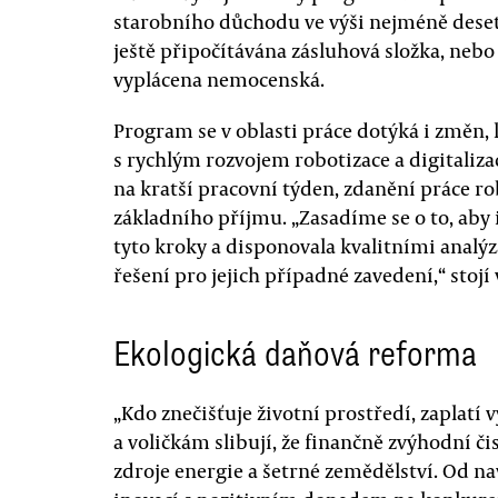
starobního důchodu ve výši nejméně deseti
ještě připočítávána zásluhová složka, neb
vyplácena nemocenská.
Program se v oblasti práce dotýká i změn, 
s rychlým rozvojem robotizace a digitaliz
na kratší pracovní týden, zdanění práce
základního příjmu. „Zasadíme se o to, aby
tyto kroky a disponovala kvalitními anal
řešení pro jejich případné zavedení,“ stoj
Ekologická daňová reforma
„Kdo znečišťuje životní prostředí, zaplatí v
a voličkám slibují, že finančně zvýhodní č
zdroje energie a šetrné zemědělství. Od n