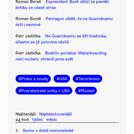
Roman Bureš
Exprezident Bush sklízí za paměti
kritiku ze všech stran
Roman Bureš
Pentagon věděl, že na Guantánamu
drží i nevinné
Petr Jedlička
Na Guantánamu se šíří hladovka,
účastní se již polovina vězňů
Petr Jedlička
Bushův poradce: Waterboarding
není mučení, chránili jsme svět
#
Právo a soudy
#
USA
#
Terorismus
#
Prezidentské volby v USA
#
Mučení
Nejčtenější
Nejdiskutovanější
24 hod
týden
měsíc
1.
Sucho v době motoristické