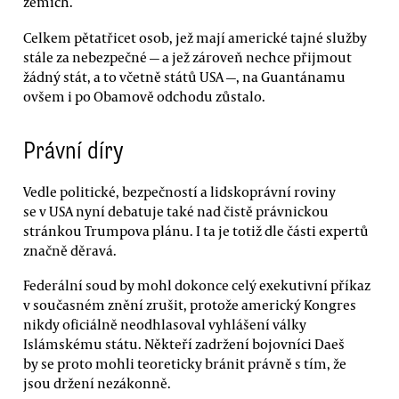
zemích.
Celkem pětatřicet osob, jež mají americké tajné služby
stále za nebezpečné — a jež zároveň nechce přijmout
žádný stát, a to včetně států USA —, na Guantánamu
ovšem i po Obamově odchodu zůstalo.
Právní díry
Vedle politické, bezpečností a lidskoprávní roviny
se v USA nyní debatuje také nad čistě právnickou
stránkou Trumpova plánu. I ta je totiž dle části expertů
značně děravá.
Federální soud by mohl dokonce celý exekutivní příkaz
v současném znění zrušit, protože americký Kongres
nikdy oficiálně neodhlasoval vyhlášení války
Islámskému státu. Někteří zadržení bojovníci Daeš
by se proto mohli teoreticky bránit právně s tím, že
jsou držení nezákonně.