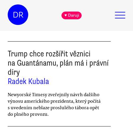
DR
♥ Daruji
Trump chce rozšířit věznici
na Guantánamu, plán má i právní
díry
Radek Kubala
Newyorské Timesy zveřejnily návrh dalšího
výnosu amerického prezidenta, který počítá
s uvedením neblaze proslulého tábora opět
do plného provozu.