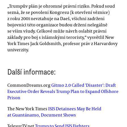
„Trumpův plán je ohromné právní riziko. Pokud soud
sezná, že se povolení Kongresu (k otevření věznice)
z roku 2001 nevztahuje na Daeš, všichni zadržení
bojovníci této organizace budou držení nelegálně
se vším všudy. Celkově může návrh oslabit právní
základy pro boj s islámskými teroristy,“ vysvětlil New
York Times Jack Goldsmith, profesor práv z Harvardovy
univerzity.
Další informace:
CommonDreams.org
Gitmo 2.0 Called 'Disaster': Draft
Executive Order Reveals Trump Plan to Expand Offshore
Prison
The New York Times
ISIS Detainees May Be Held
at Guantánamo, Document Shows
TelesurTV.net
Trump to Send ISIS Fighters