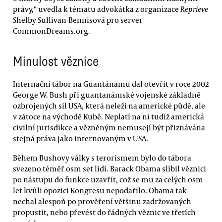
právy,“ uvedla k tématu advokátka z organizace
Reprieve
Shelby Sullivan-Bennisová pro server
CommonDreams.org.
Minulost věznice
Internační tábor na Guantánamu dal otevřít v roce 2002
George W. Bush při guantanámské vojenské základně
ozbrojených sil USA, která neleží na americké půdě, ale
v zátoce na východě Kubě. Neplatí na ní tudíž americká
civilní jurisdikce a vězněným nemusejí být přiznávána
stejná práva jako internovaným v USA.
Během Bushovy války s terorismem bylo do tábora
svezeno téměř osm set lidí. Barack Obama slíbil věznici
po nástupu do funkce uzavřít, což se mu za celých osm
let kvůli opozici Kongresu nepodařilo. Obama tak
nechal alespoň po prověření většinu zadržovaných
propustit, nebo převést do řádných věznic ve třetích