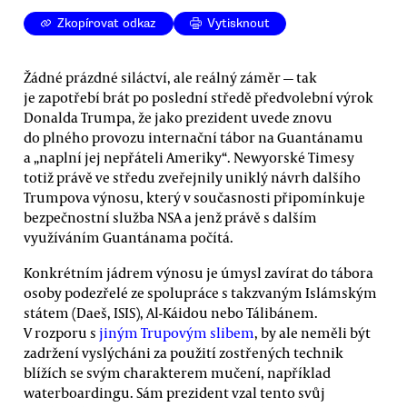
Zkopírovat odkaz
Vytisknout
Žádné prázdné siláctví, ale reálný záměr — tak
je zapotřebí brát po poslední středě předvolební výrok
Donalda Trumpa, že jako prezident uvede znovu
do plného provozu internační tábor na Guantánamu
a „naplní jej nepřáteli Ameriky“. Newyorské Timesy
totiž právě ve středu zveřejnily uniklý návrh dalšího
Trumpova výnosu, který v současnosti připomínkuje
bezpečnostní služba NSA a jenž právě s dalším
využíváním Guantánama počítá.
Konkrétním jádrem výnosu je úmysl zavírat do tábora
osoby podezřelé ze spolupráce s takzvaným Islámským
státem (Daeš, ISIS), Al-Káidou nebo Tálibánem.
V rozporu s
jiným Trupovým slibem
, by ale neměli být
zadržení vyslýcháni za použití zostřených technik
blížích se svým charakterem mučení, například
waterboardingu. Sám prezident vzal tento svůj