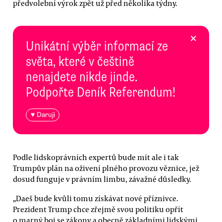
předvolební výrok zpět už před několika týdny.
×
Unikátní výběr informací ze
světa, které v češtině
nenajdete nikde jinde.
Podpořte Deník Referendum!
♥ Daruji
Podle lidskoprávních expertů bude mít ale i tak
Trumpův plán na oživení plného provozu věznice, jež
dosud funguje v právním limbu, závažné důsledky.
„Daeš bude kvůli tomu získávat nové příznivce.
Prezident Trump chce zřejmě svou politiku opřít
o marný boj se zákony a obecně základními lidskými