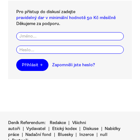
Pro přístup do diskusí zadejte
pravidelný dar v minimální hodnotě 50 Kč měsíčně
Děkujeme za podporu.
Přihlásit →
Zapomněli jste heslo?
Deník Referendum:
Redakce
|
Všichni
autoři
|
Vydavatel
|
Etický kodex
|
Diskuse
|
Nabídky
práce
|
Nadační fond
|
Bluesky
|
Inzerce
|
null