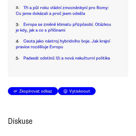
2.
Tři a půl roku vládní zmocněnkyní pro Romy:
Co jsme dokázali a proč jsem odešla
3.
Evropa se změně klimatu přizpůsobí. Otázkou
je kdy, jak a co s příčinami
4.
Ceuta jako nástroj hybridního boje. Jak krajní
pravice rozděluje Evropu
5.
Padesát odstínů lži a nová nekulturní politika
Zkopírovat odkaz
Vytisknout
Diskuse