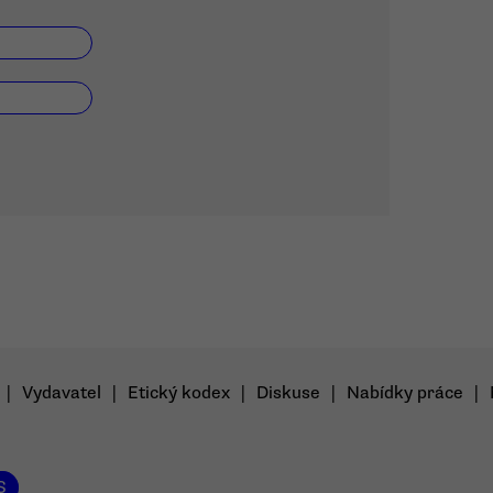
|
Vydavatel
|
Etický kodex
|
Diskuse
|
Nabídky práce
|
S