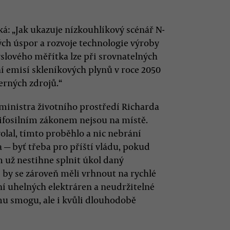
íká: „Jak ukazuje nízkouhlíkový scénář N-
ch úspor a rozvoje technologie výroby
lového měřítka lze při srovnatelných
í emisí skleníkových plynů v roce 2050
erných zdrojů.“
 ministra životního prostředí Richarda
tifosilním zákonem nejsou na místě.
lal, tímto proběhlo a nic nebrání
 — byť třeba pro příští vládu, pokud
už nestihne splnit úkol daný
by se zároveň měli vrhnout na rychlé
í uhelných elektráren a neudržitelné
mu smogu, ale i kvůli dlouhodobě