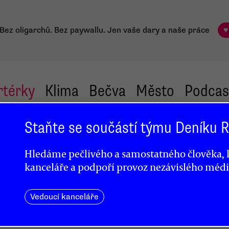
Bez oligarchů. Bez paywallu.
Jen vaše dary a naše práce
♥
rtérky
Klima
Bečva
Město
Podcas
Staňte se součástí týmu Deníku
e
Hledáme pečlivého a samostatného člověka, k
kanceláře a podpoří provoz nezávislého médi
r
Vedoucí kanceláře
getika
drahá,