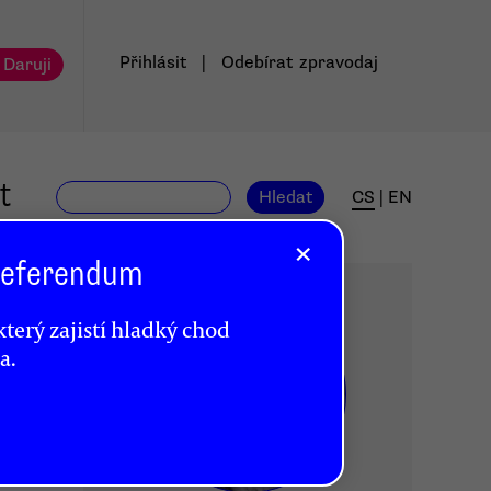
Přihlásit
|
Odebírat
zpravodaj
 Daruji
t
Hledat
CS
|
EN
×
 Referendum
terý zajistí hladký chod
a.