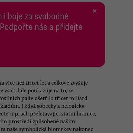
×
inii boje za svobodné
 Podpořte nás a přidejte
a více než třicet let a celkově zvyšuje
e však dále poukazuje na to, že
osilních paliv ušetřilo třicet miliard
ladům. I když sobecky a nelogicky
ě či prach přelétávající státní hranice,
tním prostředí způsobené naším
 ta naše symbolická biomrkev nakonec