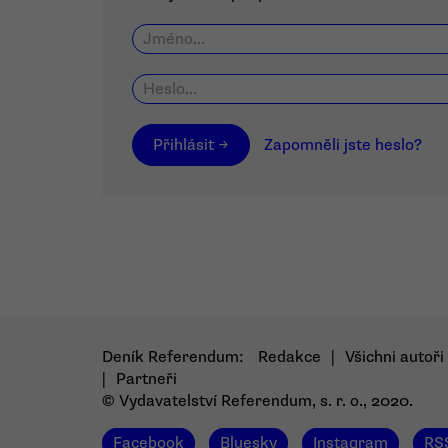
Přihlásit →
Zapomněli jste heslo?
Deník Referendum:
Redakce
|
Všichni autoři
|
Partneři
© Vydavatelství Referendum, s. r. o., 2020.
Facebook
Bluesky
Instagram
RS