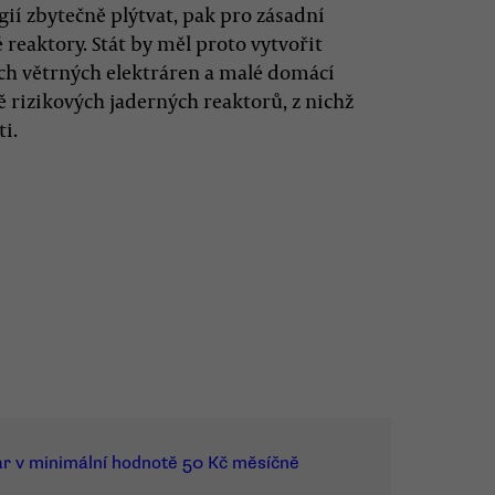
í zbytečně plýtvat, pak pro zásadní
reaktory. Stát by měl proto vytvořit
ch větrných elektráren a malé domácí
ě rizikových jaderných reaktorů, z nichž
ti.
ar v minimální hodnotě 50 Kč měsíčně