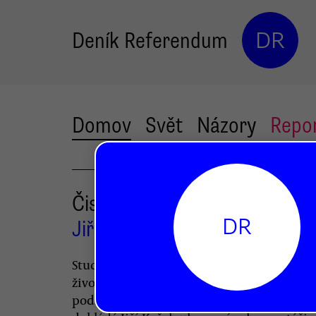
Deník Referendum
DR
Domov
Svět
Názory
Repo
Čistý vzduch za jedno promil
DR
Jiří Koželouh
Studie think tanku IDEA ukázala, že minist
životního prostředí se bojí zbytečně. Ener
podle antifosilního zákona vůbec nebude 