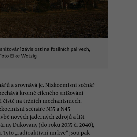
nižování závislosti na fosilních palivech,
 Foto Elke Wetzig
nářů a srovnává je. Nízkoemisní scénář
nechává kromě cíleného snižování
ií čistě na tržních mechanismech,
ízkoemisní scénáře N35 a N45
vbě nových jaderných zdrojů a liší
rárny Dukovany (do roku 2035 či 2040),
. Tyto „radioaktivní mrkve“ jsou pak