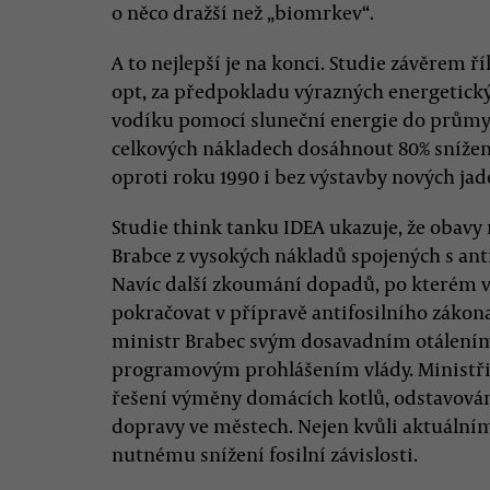
o něco dražší než „biomrkev“.
A to nejlepší je na konci. Studie závěrem ř
opt, za předpokladu výrazných energetický
vodíku pomocí sluneční energie do průmys
celkových nákladech dosáhnout 80% snížen
oproti roku 1990 i bez výstavby nových jad
Studie think tanku IDEA ukazuje, že obavy
Brabce z vysokých nákladů spojených s an
Navíc další zkoumání dopadů, po kterém vo
pokračovat v přípravě antifosilního zákona
ministr Brabec svým dosavadním otálením 
programovým prohlášením vlády. Ministři 
řešení výměny domácích kotlů, odstavován
dopravy ve městech. Nejen kvůli aktuální
nutnému snížení fosilní závislosti.