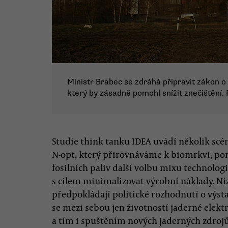
Ministr Brabec se zdráhá připravit zákon o s
který by zásadně pomohl snížit znečištění.
Studie think tanku IDEA uvádí několik scé
N-opt, který přirovnáváme k biomrkvi, po
fosilních paliv další volbu mixu technolog
s cílem minimalizovat výrobní náklady. N
předpokládají politické rozhodnutí o výsta
se mezi sebou jen životností jaderné elekt
a tím i spuštěním nových jaderných zdrojů