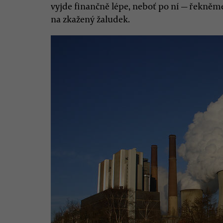
vyjde finančně lépe, neboť po ní — řekněme
na zkažený žaludek.