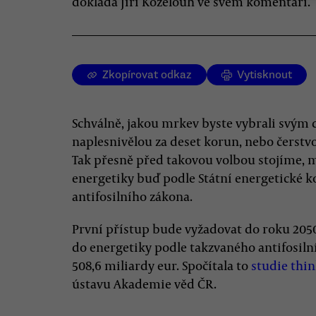
dokládá Jiří Koželouh ve svém komentáři.
Zkopírovat odkaz
Vytisknout
Schválně, jakou mrkev byste vybrali svým 
naplesnivělou za deset korun, nebo čerstvo
Tak přesně před takovou volbou stojíme, 
energetiky buď podle Státní energetické 
antifosilního zákona.
První přístup bude vyžadovat do roku 2050
do energetiky podle takzvaného antifosil
508,6 miliardy eur. Spočítala to
studie thi
ústavu Akademie věd ČR.