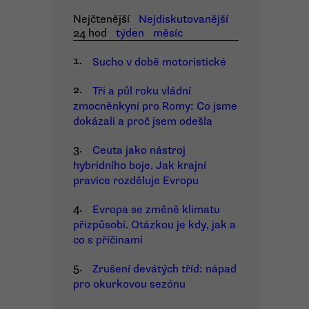
Nejčtenější
Nejdiskutovanější
24 hod
týden
měsíc
1.
Sucho v době motoristické
2.
Tři a půl roku vládní
zmocněnkyní pro Romy: Co jsme
dokázali a proč jsem odešla
3.
Ceuta jako nástroj
hybridního boje. Jak krajní
pravice rozděluje Evropu
4.
Evropa se změně klimatu
přizpůsobí. Otázkou je kdy, jak a
co s příčinami
5.
Zrušení devátých tříd: nápad
pro okurkovou sezónu