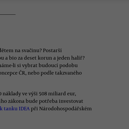
dětem na svačinu? Postarší
u a bio za deset korun a jeden halíř?
máme-li si vybrat budoucí podobu
koncepce ČR, nebo podle takzvaného
 náklady ve výši 508 miliard eur,
ního zákona bude potřeba investovat
nk tanku IDEA
při Národohospodářském