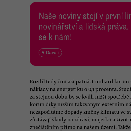
Naše noviny stojí v první l
novinářství a lidská práva.
se k nám!
♥ Daruji
Rozdíl tedy činí asi patnáct miliard korun z
náklady na energetiku o 0,1 procenta. Studi
za stejnou dobu by se kvůli nižší spotřebě f
korun díky nižším takzvaným externím nák
nezapočítáme dopady změny klimatu ve svět
zůstávají škody na zdraví, majetku a živo
znečištěním přímo na našem území. Takže