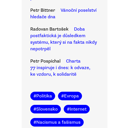
Petr Bittner
Vánoční poselství
hledače dna
Radovan Bartošek
Doba
postfaktická je důsledkem
systému, který si na fakta nikdy
nepotrpěl
Petr Pospíchal
Charta
77 inspiruje i dnes: k odvaze,
ke vzdoru, k solidaritě
#
Politika
#
Evropa
#
Slovensko
#
Internet
#
Nacismus a fašismus