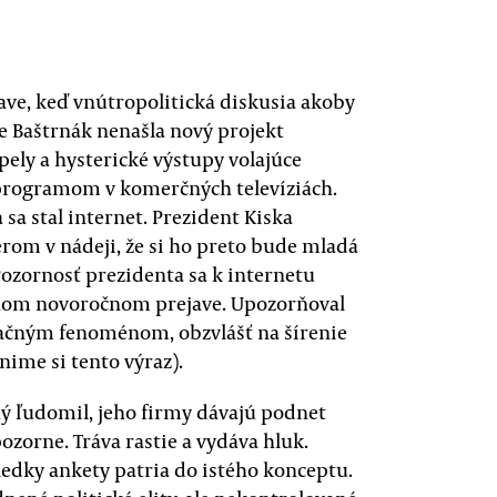
tave, keď vnútropolitická diskusia akoby
e Baštrnák nenašla nový projekt
pely a hysterické výstupy volajúce
 programom v komerčných televíziách.
a stal internet. Prezident Kiska
rom v nádeji, že si ho preto bude mladá
. Pozornosť prezidenta sa k internetu
stnom novoročnom prejave. Upozorňoval
kačným fenoménom, obzvlášť na šírenie
nime si tento výraz).
ný ľudomil, jeho firmy dávajú podnet
ozorne. Tráva rastie a vydáva hluk.
ledky ankety patria do istého konceptu.