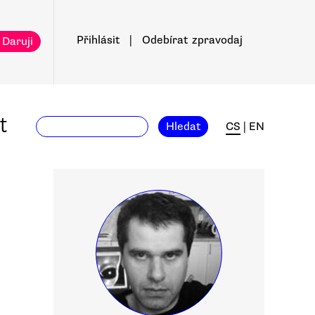
Přihlásit
|
Odebírat
zpravodaj
 Daruji
t
Hledat
CS
|
EN