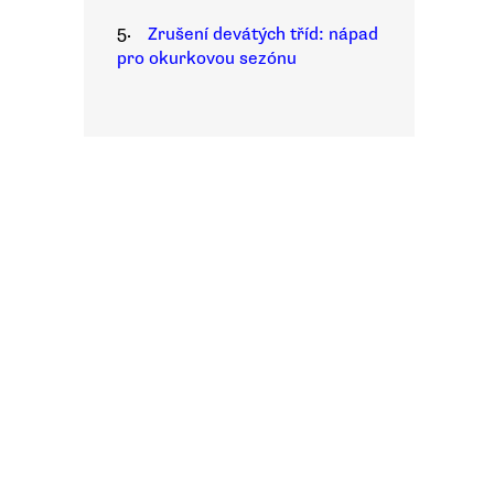
5.
Zrušení devátých tříd: nápad
pro okurkovou sezónu