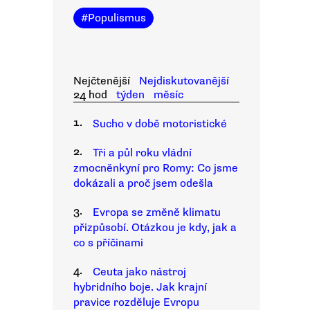
#
Populismus
Nejčtenější
Nejdiskutovanější
24 hod
týden
měsíc
1.
Sucho v době motoristické
2.
Tři a půl roku vládní
zmocněnkyní pro Romy: Co jsme
dokázali a proč jsem odešla
3.
Evropa se změně klimatu
přizpůsobí. Otázkou je kdy, jak a
co s příčinami
4.
Ceuta jako nástroj
hybridního boje. Jak krajní
pravice rozděluje Evropu