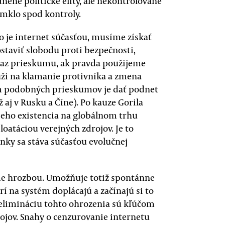
ené politické elity, ale nekontrolované
ymklo spod kontroly.
 je internet súčasťou, musíme získať
ostaviť slobodu proti bezpečnosti,
dkaz prieskumu, ak pravda použijeme
slúži na klamanie protivníka a zmena
m podobných prieskumov je dať podnet
 aj v Rusku a Číne). Po kauze Gorila
jeho existencia na globálnom trhu
atáciou verejných zdrojov. Je to
nky sa stáva súčasťou evolučnej
jme hrozbou. Umožňuje totiž spontánne
rí na systém doplácajú a začínajú si to
 elimináciu tohto ohrozenia sú kľúčom
rojov. Snahy o cenzurovanie internetu