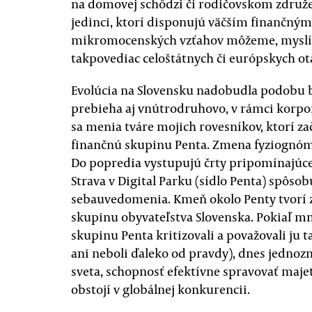
na domovej schôdzi či rodičovskom združ
jedinci, ktorí disponujú väčším finančn
mikromocenských vzťahov môžeme, myslím,
takpovediac celoštátnych či európskych ot
Evolúcia na Slovensku nadobudla podobu b
prebieha aj vnútrodruhovo, v rámci korpo
sa menia tváre mojich rovesníkov, ktorí z
finančnú skupinu Penta. Zmena fyziognóm
Do popredia vystupujú črty pripomínajúce 
Strava v Digital Parku (sídlo Penta) spôso
sebauvedomenia. Kmeň okolo Penty tvorí 
skupinu obyvateľstva Slovenska. Pokiaľ m
skupinu Penta kritizovali a považovali ju
ani neboli ďaleko od pravdy), dnes jednoz
sveta, schopnosť efektívne spravovať majet
obstojí v globálnej konkurencii.