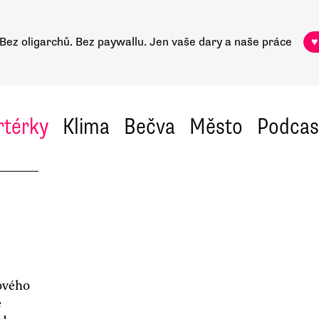
Bez oligarchů. Bez paywallu.
Jen vaše dary a naše práce
♥
rtérky
Klima
Bečva
Město
Podcas
cového
e