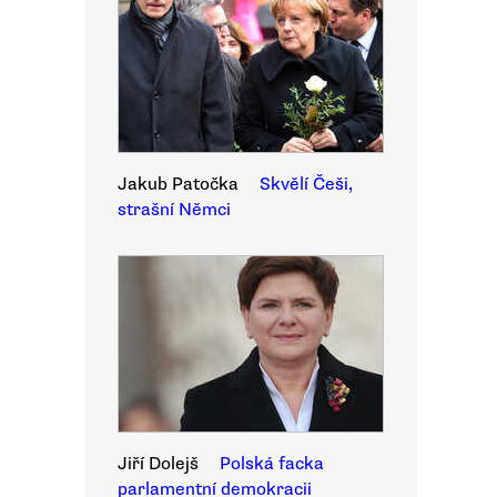
Jakub Patočka
Skvělí Češi,
strašní Němci
Jiří Dolejš
Polská facka
parlamentní demokracii