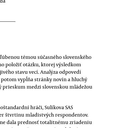
zda
obľúbenou témou súčasného slovenského
no položiť otázku, ktorej výsledkom
ivého stavu vecí. Analýza odpovedí
y potom vypĺňa stránky novín a hluchý
ný prieskum medzi slovenskou mládežou
štandardní hráči, Sulíkova SAS
mer štvrtinu mladistvých respondentov.
ne dala prednosť totalitnému zriadeniu