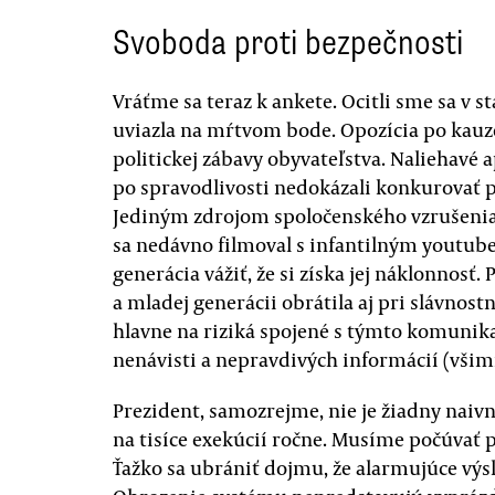
Svoboda proti bezpečnosti
Vráťme sa teraz k ankete. Ocitli sme sa v s
uviazla na mŕtvom bode. Opozícia po kauz
politickej zábavy obyvateľstva. Naliehavé a
po spravodlivosti nedokázali konkurovať
Jediným zdrojom spoločenského vzrušenia s
sa nedávno filmoval s infantilným youtube
generácia vážiť, že si získa jej náklonnosť
a mladej generácii obrátila aj pri slávno
hlavne na riziká spojené s týmto komuni
nenávisti a nepravdivých informácií (všim
Prezident, samozrejme, nie je žiadny naiv
na tisíce exekúcií ročne. Musíme počúvať p
Ťažko sa ubrániť dojmu, že alarmujúce výs