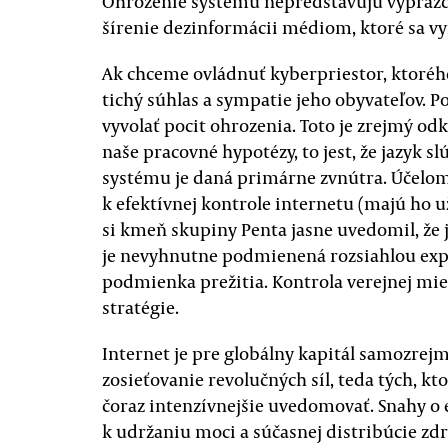
Ohrozenie systému nepredstavujú vyprázdn
šírenie dezinformácii médiom, ktoré sa v
Ak chceme ovládnuť kyberpriestor, ktorého
tichý súhlas a sympatie jeho obyvateľov. P
vyvolať pocit ohrozenia. Toto je zrejmý o
naše pracovné hypotézy, to jest, že jazyk 
systému je daná primárne zvnútra. Účelo
k efektívnej kontrole internetu (majú ho už
si kmeň skupiny Penta jasne uvedomil, že 
je nevyhnutne podmienená rozsiahlou explo
podmienka prežitia. Kontrola verejnej mie
stratégie.
Internet je pre globálny kapitál samozre
zosieťovanie revolučných síl, teda tých, kto
čoraz intenzívnejšie uvedomovať. Snahy o
k udržaniu moci a súčasnej distribúcie zd