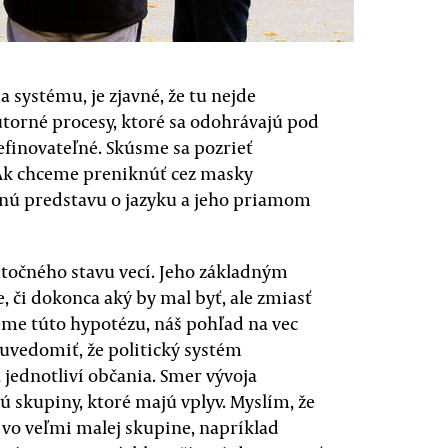
 systému, je zjavné, že tu nejde
útorné procesy, ktoré sa odohrávajú pod
efinovateľné. Skúsme sa pozrieť
 Ak chceme preniknúť cez masky
nú predstavu o jazyku a jeho priamom
kutočného stavu vecí. Jeho základným
e, či dokonca aký by mal byť, ale zmiasť
jeme túto hypotézu, náš pohľad na vec
 uvedomiť, že politický systém
 jednotliví občania. Smer vývoja
 skupiny, ktoré majú vplyv. Myslím, že
 vo veľmi malej skupine, napríklad