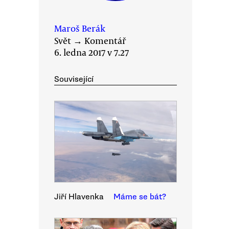
Maroš Berák
Svět
→
Komentář
6. ledna 2017 v 7.27
Související
Jiří Hlavenka
Máme se bát?