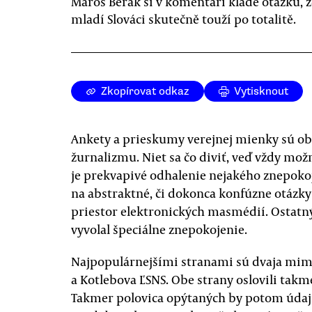
Maroš Berák si v komentáři klade otázku, 
mladí Slováci skutečně touží po totalitě.
Zkopírovat odkaz
Vytisknout
Ankety a prieskumy verejnej mienky sú 
žurnalizmu. Niet sa čo diviť, veď vždy mož
je prekvapivé odhalenie nejakého znepokoj
na abstraktné, či dokonca konfúzne otázk
priestor elektronických masmédií. Ostat
vyvolal špeciálne znepokojenie.
Najpopulárnejšími stranami sú dvaja mimo
a Kotlebova ĽSNS. Obe strany oslovili tak
Takmer polovica opýtaných by potom údaj