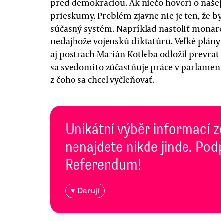
pred demokraciou. Ak niečo hovorí o našej 
prieskumy. Problém zjavne nie je ten, že by
súčasný systém. Napríklad nastoliť monarc
nedajbože vojenskú diktatúru. Veľké plán
aj postrach Marián Kotleba odložil prevrat 
sa svedomito zúčastňuje práce v parlament
z čoho sa chcel vyčleňovať.
Unikátní výběr informací z
nenajdete nikde jinde. Pod
Referendum!
♥ Daruji