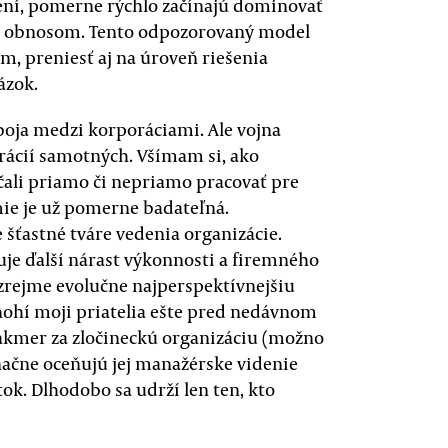
ení, pomerne rýchlo začínajú dominovať
ým obnosom. Tento odpozorovaný model
 preniesť aj na úroveň riešenia
ázok.
oja medzi korporáciami. Ale vojna
rácií samotných. Všímam si, ako
ačali priamo či nepriamo pracovať pre
ie je už pomerne badateľná.
šťastné tváre vedenia organizácie.
buje ďalší nárast výkonnosti a firemného
zrejme evolučne najperspektívnejšiu
nohí moji priatelia ešte pred nedávnom
 takmer za zločineckú organizáciu (možno
načne oceňujú jej manažérske videnie
ok. Dlhodobo sa udrží len ten, kto