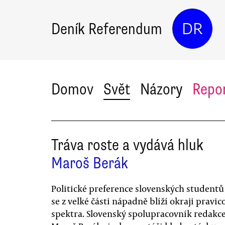
Deník Referendum
DR
Domov
Svět
Názory
Repo
Tráva roste a vydává hluk
Maroš Berák
Politické preference slovenských studentů
se z velké části nápadně blíží okraji pravi
spektra. Slovenský spolupracovník redakc