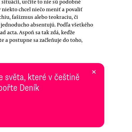
situácii, určite to nie sú podobné
 niekto chcel niečo meniť a povaliť
hiu, fašizmus alebo teokraciu, či
y jednoducho absentujú. Podľa všetkého
ad acta. Aspoň sa tak zdá, keďže
e a postupne sa začleňuje do toho,
×
e světa, které v češtině
pořte Deník