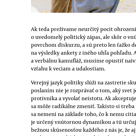
Ak teda prežívame neurčitý pocit ohrozenia
o uvedomelý politický zápas, ale skôr o vn
povrchom diskurzu, a sú preto len ťažko d
na výsledky ankety z iného uhľa pohľadu.
a verbálnu kamufláž, musíme opustiť naiv
vzťahu k veciam a udalostiam.
Verejný jazyk politiky slúži na zastretie s
poslaním nie je rozprávať o tom, aký svet j
protivníka a vyvolať neistotu. Ak akceptu
sa môže radikálne zmeniť. Takisto si treba
sa nemení na základe toho, čo k nemu cítia
je určený vnútornou dynamikou a tú určujú
bežnou skúsenosťou každého z nás je, že aj