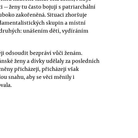
— ženy tu často bojují s patriarchální
hluboko zakořeněná. Situaci zhoršuje
ndamentalistických skupin a místní
í druhých: unášením dětí, vydíráním
ěji odsoudit bezpráví vůči ženám.
nské ženy a dívky udělaly za posledních
ny přicházejí, přicházejí však
ou snahu, aby se věci měnily i
vala.