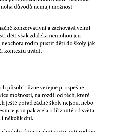
z mnoha důvodů nemají možnost
.
načně konzervativní a zachovává velmi
stí dětí však zdaleka nemohou jen
 neochota rodin pustit děti do školy, jak
či kontextu uvádí.
tech působí různé veřejně prospěšné
ce možnosti, na rozdíl od těch, které
ech ještě pořád žádné školy nejsou, nebo
esnice jsou pak zcela odříznuté od světa
 i několik dní.
chudoba, která velmi často nutí rodiny