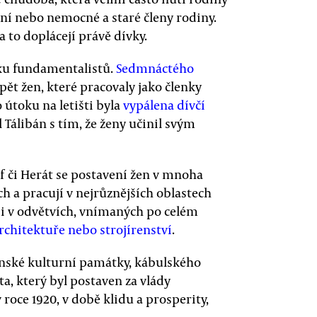
atní nebo nemocné a staré členy rodiny.
 to doplácejí právě dívky.
ku fundamentalistů.
Sedmnáctého
 pět žen, které pracovaly jako členky
 útoku na letišti byla
vypálena dívčí
l Tálibán s tím, že ženy učinil svým
f či Herát se postavení žen v mnoha
ch a pracují v nejrůznějších oblastech
jí i v odvětvích, vnímaných po celém
architektuře nebo strojírenství
.
nské kulturní památky, kábulského
, který byl postaven za vlády
oce 1920, v době klidu a prosperity,