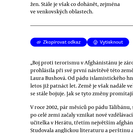
žen. Stále je však co dohánět, zejména
ve venkovských oblastech.
Zkopírovat odkaz
Vytisknout
„Boj proti terorismu v Afghánistánu je zár
prohlásila při své první návštěvě této zem
Laura Bushová. Od pádu islamistického hn
letos již patnáct let. Země je však nadále 
se stále bojuje. Jak se tyto změny promítaj
V roce 2002, pár měsíců po pádu Tálibánu, 
po celé zemi začaly vznikat nové vzdělávací
učitelka v Herátu, třetím největším afghá
Studovala anglickou literaturu a perštinu 