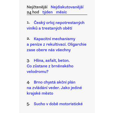
Nejčtenější
Nejdiskutovanější
24 hod
týden
měsíc
1.
Český orloj nepotrestaných
viníků a trestaných obětí
2.
Kapacitní mechanismy
a peníze z rekultivací. Oligarchie
zase obere nás všechny
3.
Hlína, asfalt, beton.
Co zůstane z brněnského
velodromu?
4.
Brno chystá akční plán
na zvládání veder. Jako jediné
krajské město
5.
Sucho v době motoristické