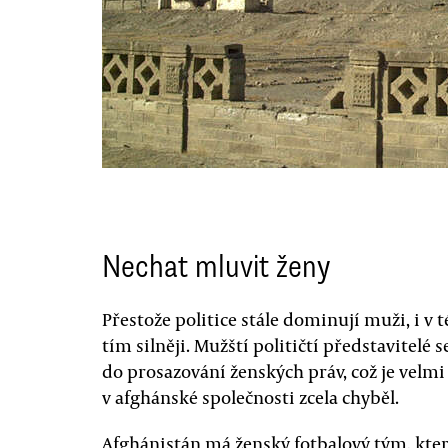
Nechat mluvit ženy
Přestože politice stále dominují muži, i v t
tím silněji. Mužští političtí představitelé s
do prosazování ženských práv, což je velmi 
v afghánské společnosti zcela chyběl.
Afghánistán má ženský fotbalový tým, kter