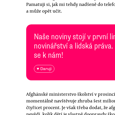
Pamatuji si, jak mi tehdy nadšeně do telefo
a může opět učit.
Naše noviny stojí v první l
novinářství a lidská práva.
se k nám!
♥ Daruji
Afghánské ministerstvo školství v prosinc
momentálně navštěvuje zhruba šest milion
čtyřicet procent. Je však třeba dodat, že 
nevědí, kolik dětí je vlastně doopravdy šk