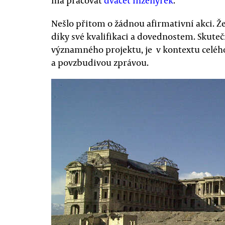
má pracovat
dvacet inženýrek
.
Nešlo přitom o žádnou afirmativní akci. Že
díky své kvalifikaci a dovednostem. Skutečn
významného projektu, je v kontextu celéh
a povzbudivou zprávou.