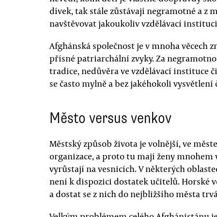
dívek, tak stále zůstávají negramotné a 
navštěvovat jakoukoliv vzdělávací instituci
Afghánská společnost je v mnoha věcech z
přísné patriarchální zvyky. Za negramotno
tradice, nedůvěra ve vzdělávací instituce či
se často mylně a bez jakéhokoli vysvětlení 
Město versus venkov
Městský způsob života je volnější, ve měs
organizace, a proto tu mají ženy mnohem ví
vyrůstají na vesnicích. V některých oblast
není k dispozici dostatek učitelů. Horské v
a dostat se z nich do nejbližšího města trvá
Velkým problémem celého Afghánistánu je 