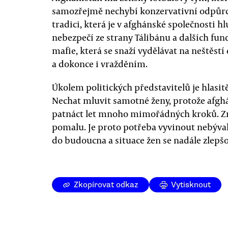
samozřejmě nechybí konzervativní odpůrci 
tradici, která je v afghánské společnosti 
nebezpečí ze strany Tálibánu a dalších fu
mafie, která se snaží vydělávat na neštěst
a dokonce i vražděním.
Úkolem politických představitelů je hlasit
Nechat mluvit samotné ženy, protože afghá
patnáct let mnoho mimořádných kroků. Změ
pomalu. Je proto potřeba vyvinout nebýval
do budoucna a situace žen se nadále zlepšo
Zkopírovat odkaz
Vytisknout