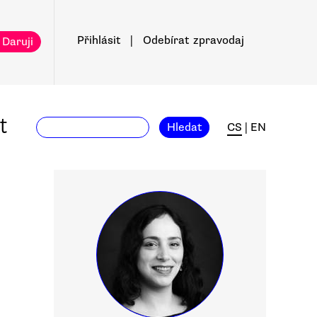
Přihlásit
|
Odebírat
zpravodaj
 Daruji
t
Hledat
CS
|
EN