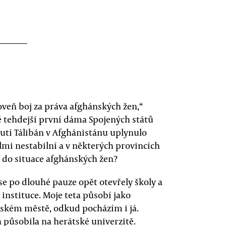
oveň boj za práva afghánských žen,“
ě tehdejší první dáma Spojených států
utí Tálibán v Afghánistánu uplynulo
velmi nestabilní a v některých provincích
í do situace afghánských žen?
se po dlouhé pauze opět otevřely školy a
 instituce. Moje teta působí jako
nském městě, odkud pocházím i já.
a působila na herátské univerzitě.