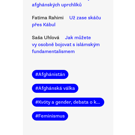
afghánských uprchlíků
Fatima Rahimi
Už zase skáču
přes Kábul
Saša Uhlová
Jak můžete
vy osobně bojovat s islámským
fundamentalismem
#
Afghánistán
#
Afghánská válka
#
Kvóty a gender, debata o kvótách
#
Feminismus