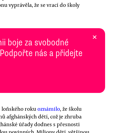
nu vyprávěla, že se vrací do školy
×
inii boje za svobodné
 Podpořte nás a přidejte
i loňského roku
oznámilo
, že školu
ů afghánských dětí, což je zhruba
afghánské úřady dodnes s přesnosti
olou povinných. Miliony dětí, většinou