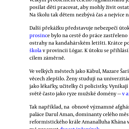
posílat děti pracovat, aby mohly živit ost
Na školu tak dětem nezbývá čas a nejvíce na
Další překážku představuje nebezpečí úto
prosinc
e bylo na cestě do práce zastřeleno
ostrahy na kandahárském letišti. Krátce po
škola
v provincii Lógar. K útoku se přihlási
cílem záměrně.
Ve velkých městech jako Kábul, Mazare Šarí
věcech zlepšilo. Ženy studují na univerzitá
jako lékařky, učitelky či policistky. Vynika
světě často jako ryze mužské domény —
v 
Tak například, na obnově významné afghá
paláce Darul Aman, dominanty celého města
reformistického krále Amanalluha Khána v r