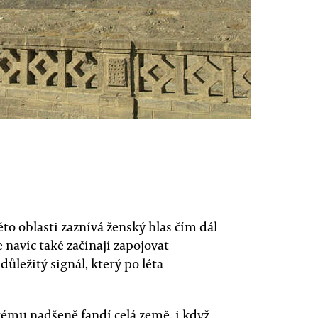
éto oblasti zaznívá ženský hlas čím dál
e navíc také začínají zapojovat
důležitý signál, který po léta
ému nadšeně fandí celá země, i když