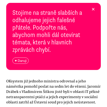
×
Stojíme na straně slabších a
odhalujeme jejich falešné
přátele. Podpořte nás,
abychom mohli dál otevírat
témata, která v hlavních
zprávách chybí.
♥ Daruji
OKsystem již jednoho ministra odrovnal a jeho
náměstka pomohl poslat na sedm let do vězení. Jaromír
Drábek s Vladimírem Šiškou jistě byli v oblasti IT pěkně
netransparentní ptáčci a jejich experimenty v sociální
oblasti zatrhl až Ústavní soud pro jejich neústavnost.