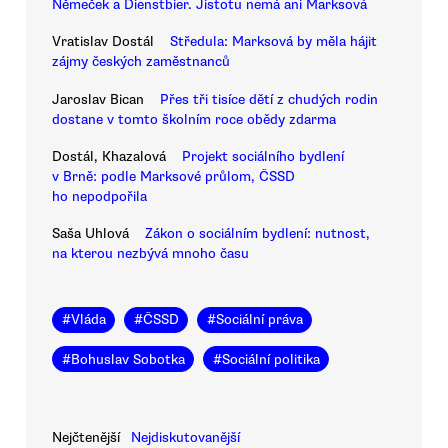
Němeček a Dienstbier. Jistotu nemá ani Marksová
Vratislav Dostál
Středula: Marksová by měla hájit
zájmy českých zaměstnanců
Jaroslav Bican
Přes tři tisíce dětí z chudých rodin
dostane v tomto školním roce obědy zdarma
Dostál, Khazalová
Projekt sociálního bydlení
v Brně: podle Marksové průlom, ČSSD
ho nepodpořila
Saša Uhlová
Zákon o sociálním bydlení: nutnost,
na kterou nezbývá mnoho času
#
Vláda
#
ČSSD
#
Sociální práva
#
Bohuslav Sobotka
#
Sociální politika
Nejčtenější
Nejdiskutovanější