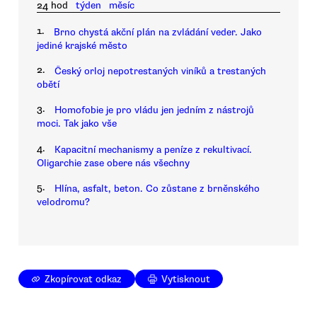
24 hod
týden
měsíc
1.
Brno chystá akční plán na zvládání veder. Jako
jediné krajské město
2.
Český orloj nepotrestaných viníků a trestaných
obětí
3.
Homofobie je pro vládu jen jedním z nástrojů
moci. Tak jako vše
4.
Kapacitní mechanismy a peníze z rekultivací.
Oligarchie zase obere nás všechny
5.
Hlína, asfalt, beton. Co zůstane z brněnského
velodromu?
Zkopírovat odkaz
Vytisknout