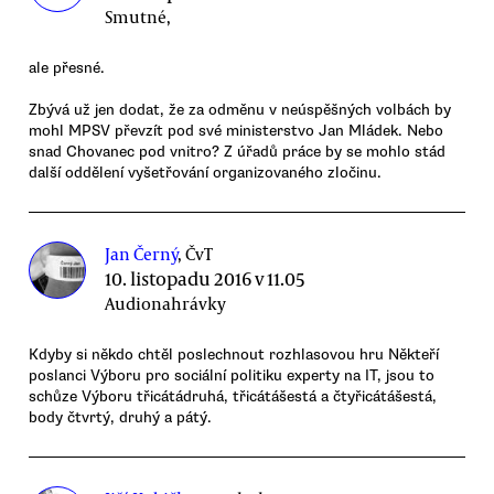
Smutné,
ale přesné.
Zbývá už jen dodat, že za odměnu v neúspěšných volbách by
mohl MPSV převzít pod své ministerstvo Jan Mládek. Nebo
snad Chovanec pod vnitro? Z úřadů práce by se mohlo stád
další oddělení vyšetřování organizovaného zločinu.
Jan Černý
, ČvT
10. listopadu 2016 v 11.05
Audionahrávky
Kdyby si někdo chtěl poslechnout rozhlasovou hru Někteří
poslanci Výboru pro sociální politiku experty na IT, jsou to
schůze Výboru třicátádruhá, třicátášestá a čtyřicátášestá,
body čtvrtý, druhý a pátý.