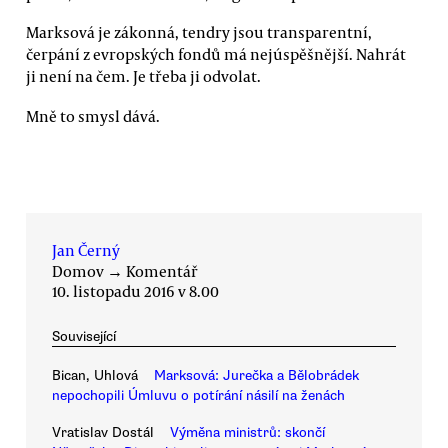
Marksová je zákonná, tendry jsou transparentní,
čerpání z evropských fondů má nejúspěšnější. Nahrát
ji není na čem. Je třeba ji odvolat.
Mně to smysl dává.
Jan Černý
Domov
→
Komentář
10. listopadu 2016 v 8.00
Související
Bican, Uhlová
Marksová: Jurečka a Bělobrádek
nepochopili Úmluvu o potírání násilí na ženách
Vratislav Dostál
Výměna ministrů: skončí