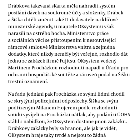
Drábkova takzvaná sKarta měla nahradit systém
posílání dávek na soukromé účty a složenky. Drábek
a Šiška chtěli změnit také IT dodavatele na klíčové
ministerské agendy, u majitele OKsystemu však
narazili na ostrého hocha. Ministerstvo práce
a sociálních věcí se přistoupením k nesouvisející
rámcové smlouvě Ministerstva vnitra a zejména
dodatky, které nikdy neměly být veřejné, rozhodlo dát
jednu ze zakázek firmě Fujitsu. OKsystem vedený
Martinem Procházkou rozhodnutí napadl u Úřadu pro
ochranu hospodářské soutěže a zároveň podal na Šišku
trestní oznámení.
Na řadu jednání pak Procházka se svými lidmi chodil
se skrytými policejními odposlechy. Šiška se svým
podřízeným Milanem Hojerem podle rozhodnutí
soudu vyvíjeli na Procházku nátlak, aby podání u ÚOHS
stáhl s nabídkou, že OKsystem dostane jinou zakázku.
Drábkovy zakázky byly za hranou, ale jak je vidět,
OKsystem hraje taky tvrdě a nejsou to žádná