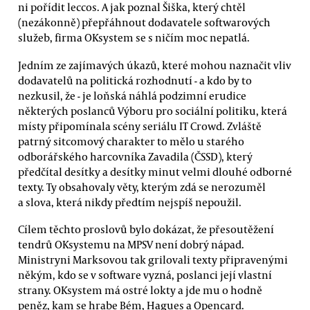
ni pořídit leccos. A jak poznal Šiška, který chtěl
(nezákonně) přepřáhnout dodavatele softwarových
služeb, firma OKsystem se s ničím moc nepatlá.
Jedním ze zajímavých úkazů, které mohou naznačit vliv
dodavatelů na politická rozhodnutí - a kdo by to
nezkusil, že - je loňská náhlá podzimní erudice
některých poslanců Výboru pro sociální politiku, která
místy připomínala scény seriálu IT Crowd. Zvláště
patrný sitcomový charakter to mělo u starého
odborářského harcovníka Zavadila (ČSSD), který
předčítal desítky a desítky minut velmi dlouhé odborné
texty. Ty obsahovaly věty, kterým zdá se nerozuměl
a slova, která nikdy předtím nejspíš nepoužil.
Cílem těchto proslovů bylo dokázat, že přesoutěžení
tendrů OKsystemu na MPSV není dobrý nápad.
Ministryni Marksovou tak grilovali texty připravenými
někým, kdo se v software vyzná, poslanci její vlastní
strany. OKsystem má ostré lokty a jde mu o hodně
peněz, kam se hrabe Bém, Hagues a Opencard.