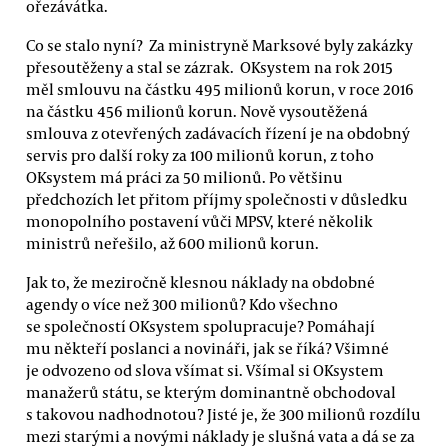
ořezávátka.
Co se stalo nyní? Za ministryně Marksové byly zakázky
přesoutěženy a stal se zázrak. OKsystem na rok 2015
měl smlouvu na částku 495 milionů korun, v roce 2016
na částku 456 milionů korun. Nově vysoutěžená
smlouva z otevřených zadávacích řízení je na obdobný
servis pro další roky za 100 milionů korun, z toho
OKsystem má práci za 50 milionů. Po většinu
předchozích let přitom příjmy společnosti v důsledku
monopolního postavení vůči MPSV, které několik
ministrů neřešilo, až 600 milionů korun.
Jak to, že meziročně klesnou náklady na obdobné
agendy o více než 300 milionů? Kdo všechno
se společností OKsystem spolupracuje? Pomáhají
mu někteří poslanci a novináři, jak se říká? Všimné
je odvozeno od slova všímat si. Všímal si OKsystem
manažerů státu, se kterým dominantně obchodoval
s takovou nadhodnotou? Jisté je, že 300 milionů rozdílu
mezi starými a novými náklady je slušná vata a dá se za