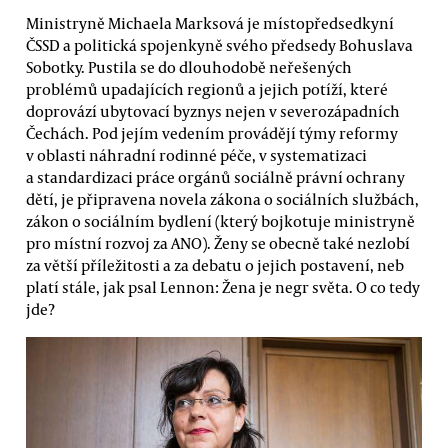
Ministryně Michaela Marksová je místopředsedkyní
ČSSD a politická spojenkyně svého předsedy Bohuslava
Sobotky. Pustila se do dlouhodobě neřešených
problémů upadajících regionů a jejich potíží, které
doprovází ubytovací byznys nejen v severozápadních
Čechách. Pod jejím vedením provádějí týmy reformy
v oblasti náhradní rodinné péče, v systematizaci
a standardizaci práce orgánů sociálně právní ochrany
dětí, je připravena novela zákona o sociálních službách,
zákon o sociálním bydlení (který bojkotuje ministryně
pro místní rozvoj za ANO). Ženy se obecně také nezlobí
za větší příležitosti a za debatu o jejich postavení, neb
platí stále, jak psal Lennon: Žena je negr světa. O co tedy
jde?