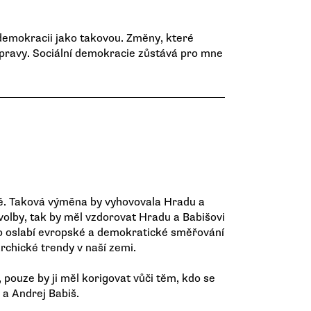
í demokracii jako takovou. Změny, které
pravy. Sociální demokracie zůstává pro mne
tné. Taková výměna by vyhovovala Hradu a
volby, tak by měl vzdorovat Hradu a Babišovi
to oslabí evropské a demokratické směřování
archické trendy v naší zemi.
 pouze by ji měl korigovat vůči těm, kdo se
 a Andrej Babiš.