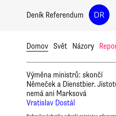
Deník Referendum
DR
Domov
Svět
Názory
Repo
Výměna ministrů: skončí
Němeček a Dienstbier. Jistot
nemá ani Marksová
Vratislav Dostál
Bohuslav Sobotka odvolá ministra zdravot