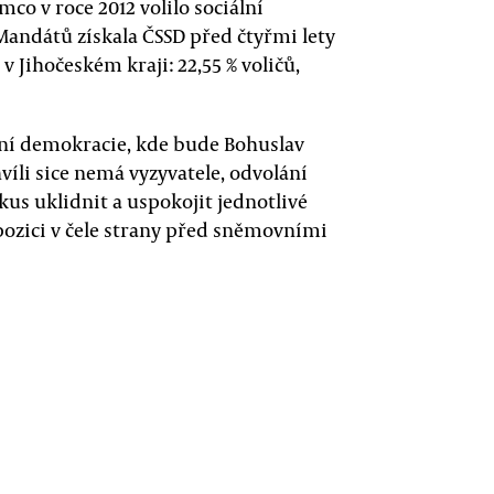
mco v roce 2012 volilo sociální
. Mandátů získala ČSSD před čtyřmi lety
D v Jihočeském kraji: 22,55 % voličů,
iální demokracie, kde bude Bohuslav
víli sice nemá vyzyvatele, odvolání
kus uklidnit a uspokojit jednotlivé
 pozici v čele strany před sněmovními