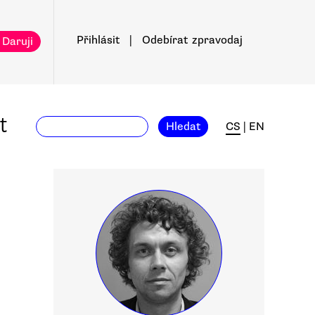
Přihlásit
|
Odebírat
zpravodaj
 Daruji
t
Hledat
CS
|
EN