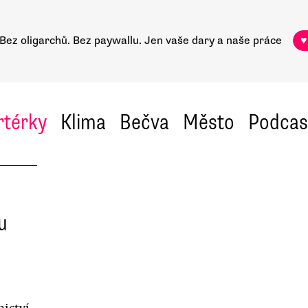
Bez oligarchů. Bez paywallu.
Jen vaše dary a naše práce
♥
rtérky
Klima
Bečva
Město
Podcas
u
nictví