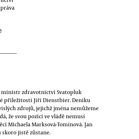
 práva
ě
 ministr zdravotnictví Svatopluk
 příležitosti Jiří Dienstbier. Deníku
vislých zdrojů, jejichž jména nemůžeme
zdá, že svou pozici ve vládě nemusí
 věcí Michaela Marksová-Tominová. Jan
skoro jistě zůstane.