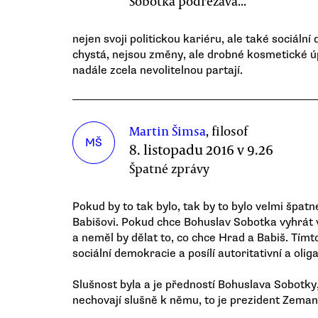
Sobotka podřezává...
nejen svoji politickou kariéru, ale také sociáln
chystá, nejsou změny, ale drobné kosmetické ú
nadále zcela nevolitelnou partají.
Martin Šimsa
, filosof
MŠ
8. listopadu 2016 v 9.26
Špatné zprávy
Pokud by to tak bylo, tak by to bylo velmi špa
Babišovi. Pokud chce Bohuslav Sobotka vyhrát 
a neměl by dělat to, co chce Hrad a Babiš. Tím
sociální demokracie a posílí autoritativní a olig
Slušnost byla a je předností Bohuslava Sobotky,
nechovají slušně k němu, to je prezident Zeman