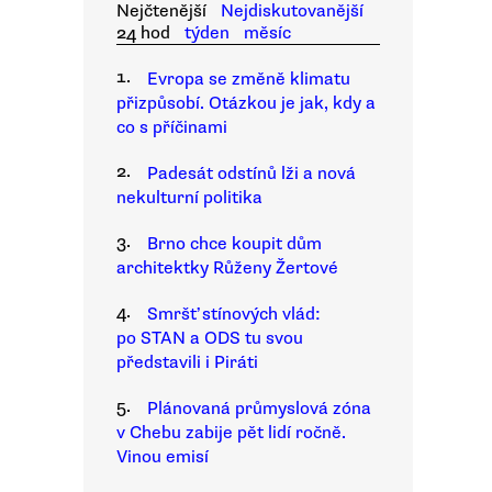
Nejčtenější
Nejdiskutovanější
24 hod
týden
měsíc
1.
Evropa se změně klimatu
přizpůsobí. Otázkou je jak, kdy a
co s příčinami
2.
Padesát odstínů lži a nová
nekulturní politika
3.
Brno chce koupit dům
architektky Růženy Žertové
4.
Smršť stínových vlád:
po STAN a ODS tu svou
představili i Piráti
5.
Plánovaná průmyslová zóna
v Chebu zabije pět lidí ročně.
Vinou emisí