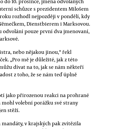
no do 10. prosince, jména odvolaných
 úterní schůzce s prezidentem Milošem
oku rozhodl nejpozději v pondělí, kdy
 Němečkem, Dienstbierem i Marksovou.
u odvolání pouze první dva jmenovaní,
Marksové.
stra, nebo nějakou jinou,“ řekl
 „Pro mě je důležité, jak z této
emůžu dívat na to, jak se nám někteří
radost z toho, že se nám teď úplně
tí jako přirozenou reakci na prohrané
h mohl volební porážku své strany
en stěží.
 mandáty, v krajských pak zvítězila