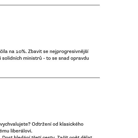
ila na 10%. Zbavit se nejprogresivnější
 solidních ministrů - to se snad opravdu
 vychvalujete? Odtržení od klasického
ému liberálovi.
Dost hledání třetí cesty. Začít opět dělat