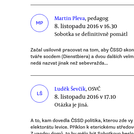
Martin Pleva
, pedagog
MP
8. listopadu 2016 v 16.30
Sobotka se definitivně pomátl
Začal usilovně pracovat na tom, aby ČSSD skonč
tváře socdem (Dienstbiera) a dvou dalších velmi
nedá nazvat jinak než sebevražda...
Luděk Ševčík
, OSVČ
LŠ
8. listopadu 2016 v 17.10
Otázka je jiná.
A to, kam dovedla ČSSD politika, kterou zde vy
elektorátu levice. Příklon k eterickému středov
Z vandru domů, to by mělo být Sobotkovo heslo. 