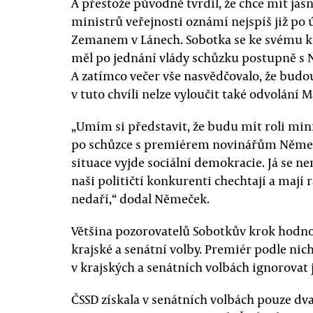
A přestože původně tvrdil, že chce mít jas
ministrů veřejnosti oznámí nejspíš již po
Zemanem v Lánech. Sobotka se ke svému kr
měl po jednání vlády schůzku postupně s
A zatímco večer vše nasvědčovalo, že budo
v tuto chvíli nelze vyloučit také odvolání 
„Umím si představit, že budu mít roli mini
po schůzce s premiérem novinářům Němeček.
situace vyjde sociální demokracie. Já se n
naši političtí konkurenti chechtají a mají 
nedaří,“ dodal Němeček.
Většina pozorovatelů Sobotkův krok hodno
krajské a senátní volby. Premiér podle nic
v krajských a senátních volbách ignorovat j
ČSSD získala v senátních volbách pouze dva