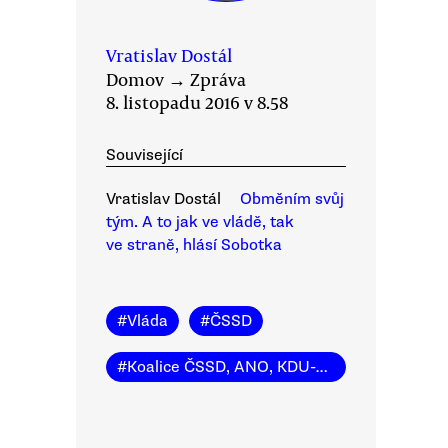
Vratislav Dostál
Domov
→
Zpráva
8. listopadu 2016 v 8.58
Související
Vratislav Dostál
Obměním svůj
tým. A to jak ve vládě, tak
ve straně, hlásí Sobotka
#
Vláda
#
ČSSD
#
Koalice ČSSD, ANO, KDU-ČSL