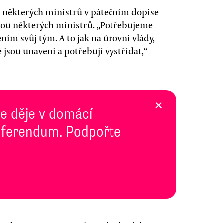
í některých ministrů v pátečním dopise
vou některých ministrů. „Potřebujeme
ním svůj tým. A to jak na úrovni vlády,
 jsou unaveni a potřebují vystřídat,“
×
se děje v domácí
 Referendum. Podpořte