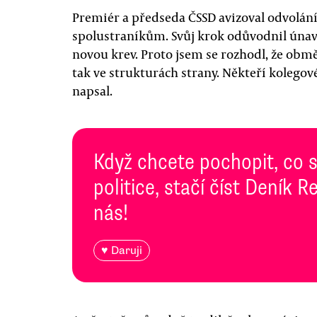
Premiér a předseda ČSSD avizoval odvolán
spolustraníkům. Svůj krok odůvodnil úna
novou krev. Proto jsem se rozhodl, že obmě
tak ve strukturách strany. Někteří kolegové
napsal.
Když chcete pochopit, co 
politice, stačí číst Deník
nás!
♥ Daruji