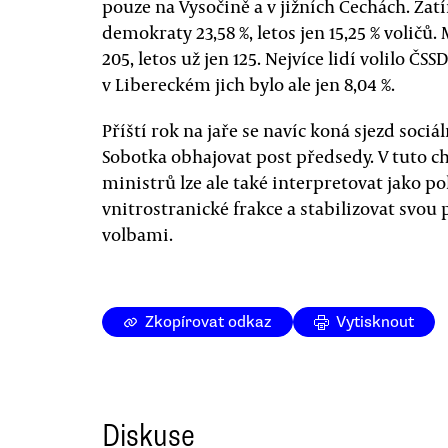
pouze na Vysočině a v jižních Čechách. Zatí
demokraty 23,58 %, letos jen 15,25 % voličů
205, letos už jen 125. Nejvíce lidí volilo ČSS
v Libereckém jich bylo ale jen 8,04 %.
Příští rok na jaře se navíc koná sjezd soc
Sobotka obhajovat post předsedy. V tuto ch
ministrů lze ale také interpretovat jako po
vnitrostranické frakce a stabilizovat svou
volbami.
Zkopírovat odkaz
Vytisknout
Diskuse