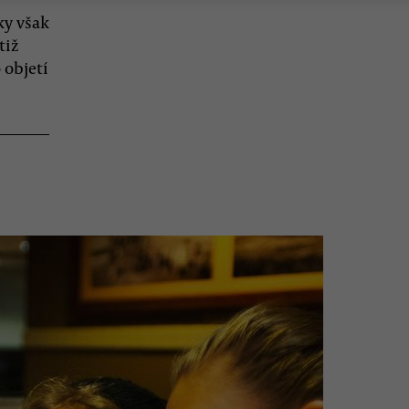
ky však
tiž
o objetí