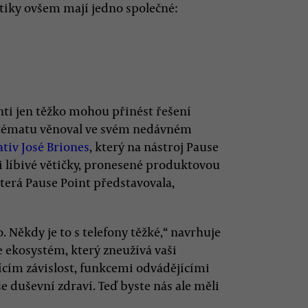
ktiky ovšem mají jedno společné:
ganti jen těžko mohou přinést řešení
e tématu věnoval ve svém nedávném
tiv José Briones
, který na nástroj Pause
si líbivé větičky, pronesené produktovou
erá Pause Point představovala,
. Někdy je to s telefony těžké,“ navrhuje
me ekosystém, který zneužívá vaši
ícím závislost, funkcemi odvádějícími
e duševní zdraví. Teď byste nás ale měli