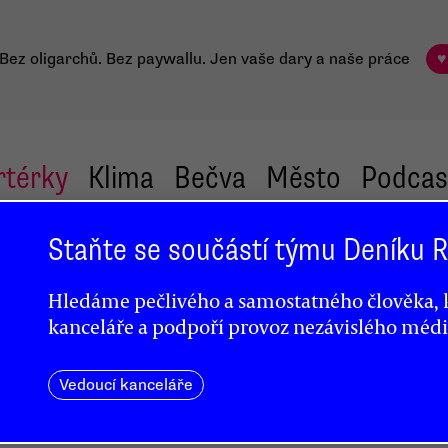
Bez oligarchů. Bez paywallu.
Jen vaše dary a naše práce
♥
rtérky
Klima
Bečva
Město
Podcas
Staňte se součástí týmu Deníku
Hledáme pečlivého a samostatného člověka, k
ko
kanceláře a podpoří provoz nezávislého médi
Vedoucí kanceláře