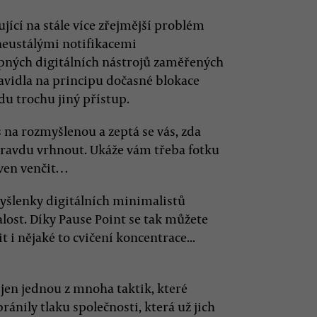
jící na stále více zřejmější problém
 neustálými notifikacemi
pných digitálních nástrojů zaměřených
pravidla na principu dočasné blokace
du trochu jiný přístup.
s na rozmyšlenou a zeptá se vás, zda
opravdu vrhnout. Ukáže vám třeba fotku
 ven venčit…
yšlenky digitálních minimalistů
ost. Díky Pause Point se tak můžete
i nějaké to cvičení koncentrace...
e jen jednou z mnoha taktik, které
ránily tlaku společnosti, která už jich