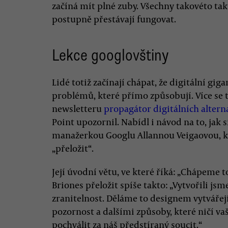
začíná mít plné zuby. Všechny takovéto ta
postupně přestávají fungovat.
Lekce googlovštiny
Lidé totiž začínají chápat, že digitální gi
problémů, které přímo způsobují. Více s
newsletteru
propagátor digitálních alterna
Point upozornil. Nabídl i návod na to, jak 
manažerkou Googlu Allannou Veigaovou, kt
„přeložit“.
Její úvodní větu, ve které říká: „Chápeme to
Briones přeložit spíše takto: „Vytvořili js
zranitelnost. Děláme to designem vytvářej
pozornost a dalšími způsoby, které ničí vaš
pochválit za náš předstíraný soucit.“