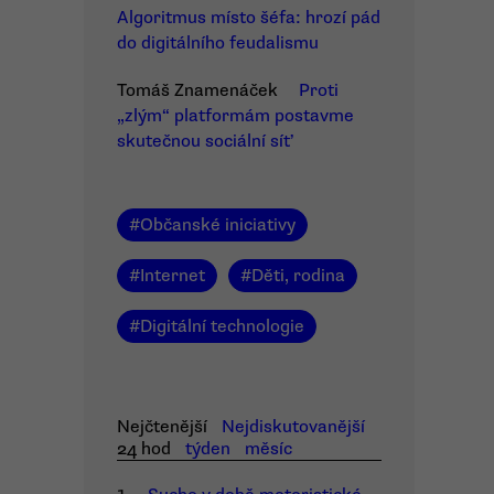
Algoritmus místo šéfa: hrozí pád
do digitálního feudalismu
Tomáš Znamenáček
Proti
„zlým“ platformám postavme
skutečnou sociální síť
#
Občanské iniciativy
#
Internet
#
Děti, rodina
#
Digitální technologie
Nejčtenější
Nejdiskutovanější
24 hod
týden
měsíc
1.