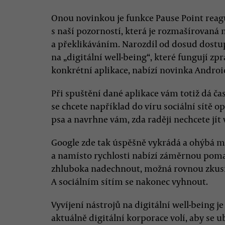
Onou novinkou je funkce Pause Point reagu
s naší pozorností, která je rozmašírovaná
a překlikáváním. Narozdíl od dosud dostu
na „digitální well-being“, které fungují z
konkrétní aplikace, nabízí novinka Androi
Při spuštění dané aplikace vám totiž dá ča
se chcete například do víru sociální sítě 
psa a navrhne vám, zda raději nechcete jít
Google zde tak úspěšně vykrádá a ohýbá m
a namísto rychlosti nabízí záměrnou pomal
zhluboka nadechnout, možná rovnou zkusit 
A sociálním sítím se nakonec vyhnout.
Vyvíjení nástrojů na digitální well-being j
aktuálně digitální korporace volí, aby se ub