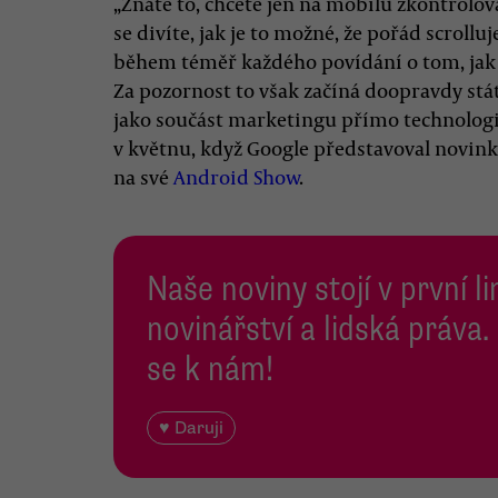
„Znáte to, chcete jen na mobilu zkontrolov
se divíte, jak je to možné, že pořád scrolluj
během téměř každého povídání o tom, jak s
Za pozornost to však začíná doopravdy stát a
jako součást marketingu přímo technologic
v květnu, když Google představoval novi
na své
Android Show
.
Naše noviny stojí v první l
novinářství a lidská práva.
se k nám!
♥ Daruji