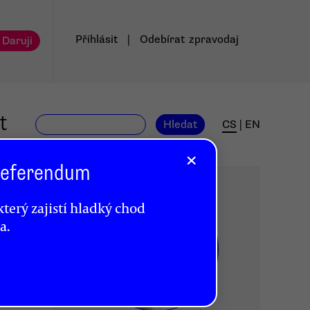
Přihlásit
|
Odebírat
zpravodaj
 Daruji
t
Hledat
CS
|
EN
×
 Referendum
terý zajistí hladký chod
a.