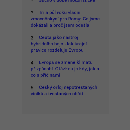
Sucho v době motoristické
2.
Tři a půl roku vládní
zmocněnkyní pro Romy: Co jsme
dokázali a proč jsem odešla
3.
Ceuta jako nástroj
hybridního boje. Jak krajní
pravice rozděluje Evropu
4.
Evropa se změně klimatu
přizpůsobí. Otázkou je kdy, jak a
co s příčinami
5.
Český orloj nepotrestaných
viníků a trestaných obětí