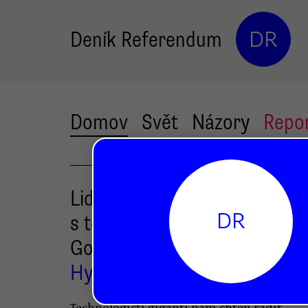
Deník Referendum
DR
Domov
Svět
Názory
Repo
Lidem dochází trpělivost
DR
s technologickými giganty ja
Google či Facebook
Hynek Trojánek
Technologičtí giganti nám chtějí radit