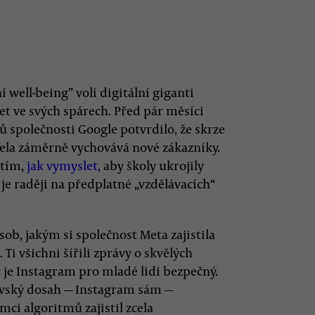
í well-being” volí digitální giganti
žet ve svých spárech. Před pár měsíci
ů společnosti Google potvrdilo, že skrze
cela záměrně vychovává nové zákazníky.
 tím,
jak vymyslet
, aby školy ukrojily
je raději na předplatné „vzdělávacích“
sob, jakým si společnost Meta zajistila
Ti všichni šířili zprávy o skvělých
k je Instagram pro mladé lidi bezpečný.
vský dosah — Instagram sám —
mci algoritmů zajistil zcela