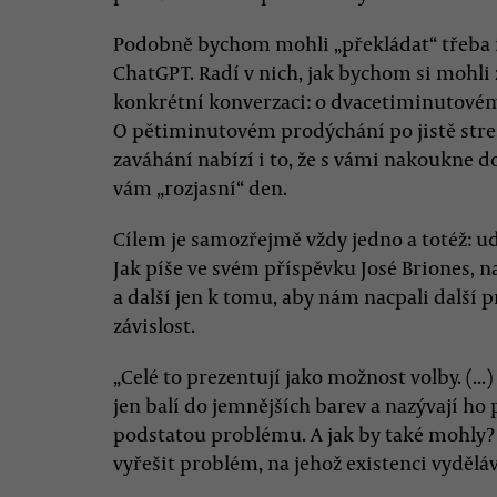
Podobně bychom mohli „překládat“ třeba i 
ChatGPT. Radí v nich, jak bychom si mohli 
konkrétní konverzaci: o dvacetiminutové
O pětiminutovém prodýchání po jistě str
zaváhání nabízí i to, že s vámi nakoukne 
vám „rozjasní“ den.
Cílem je samozřejmě vždy jedno a totéž: ud
Jak píše ve svém příspěvku José Briones, n
a další jen k tomu, aby nám nacpali další p
závislost.
„Celé to prezentují jako možnost volby. (...)
jen balí do jemnějších barev a nazývají ho
podstatou problému. A jak by také mohly
vyřešit problém, na jehož existenci vyděláva