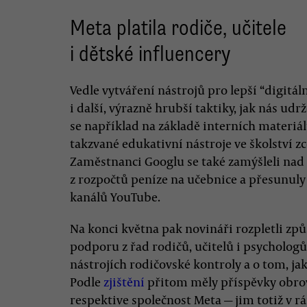
Meta platila rodiče, učitele
i dětské influencery
Vedle vytváření nástrojů pro lepší “digitáln
i další, výrazně hrubší taktiky, jak nás udr
se například na základě interních materiál
takzvané edukativní nástroje ve školství z
Zaměstnanci Googlu se také zamýšleli nad
z rozpočtů peníze na učebnice a přesunuly 
kanálů YouTube.
Na konci května pak novináři rozpletli způ
podporu z řad rodičů, učitelů i psychologů. 
nástrojích rodičovské kontroly a o tom, ja
Podle
zjištění
přitom měly příspěvky obro
respektive společnost Meta — jim totiž v rá