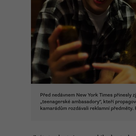
Před nedávnem New York Times přinesly zji
„teenagerské ambasadory“, kteří propagova
kamarádům rozdávali reklamní předměty. F