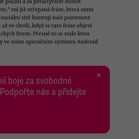
at počasí a za pětačtyřicet minut
ete,“ zní již otřepaná fráze, která zazní
ociální sítě huntují naši pozornost.
ž ve chvíli, když se tato fráze objeví
kých firem. Přesně to se stalo letos
nky ve svém operačním systému Android
×
inii boje za svobodné
 Podpořte nás a přidejte