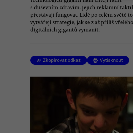
s duševním zdravím. Jejich reklamní takti
přestávají fungovat. Lidé po celém světě to
vytvářejí strategie, jak se z až příliš vřeléh
digitálních gigantů vymanit.
Zkopírovat odkaz
Vytisknout