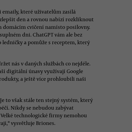
emaily, které uživatelům zasílá
zlepšit den a rovnou nabízí rozkliknout
m domácím cvičení namísto posilovny.
esuplném dni. ChatGPT vám ale bez
do ledničky a pomůže s receptem, který
ržet nás v daných službách co nejdéle.
aší digitální únavy využívají Google
rodukty, a ještě více prohloubili naši
 Je to však stále ten stejný systém, který
 péčí. Nikdy se nebudou zabývat
? Velké technologické firmy nemohou
jí,“ vysvětluje Briones.