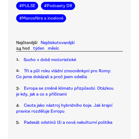
#
PULSE
#
Podcasty DR
#
Manosféra a incelové
Nejčtenější
Nejdiskutovanější
24 hod
týden
měsíc
1.
Sucho v době motoristické
2.
Tři a půl roku vládní zmocněnkyní pro Romy:
Co jsme dokázali a proč jsem odešla
3.
Evropa se změně klimatu přizpůsobí. Otázkou
je kdy, jak a co s příčinami
4.
Ceuta jako nástroj hybridního boje. Jak krajní
pravice rozděluje Evropu
5.
Padesát odstínů lži a nová nekulturní politika