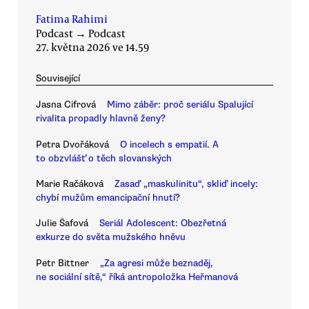
Fatima Rahimi
Podcast
→
Podcast
27. května 2026 ve 14.59
Související
Jasna Cifrová
Mimo záběr: proč seriálu Spalující
rivalita propadly hlavně ženy?
Petra Dvořáková
O incelech s empatií. A
to obzvlášť o těch slovanských
Marie Račáková
Zasaď „maskulinitu“, skliď incely:
chybí mužům emancipační hnutí?
Julie Šafová
Seriál Adolescent: Obezřetná
exkurze do světa mužského hněvu
Petr Bittner
„Za agresi může beznaděj,
ne sociální sítě,“ říká antropoložka Heřmanová