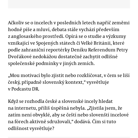
Ačkoliv se o incelech v posledních letech napříč zeměmi
hodně píše a mluví, debata stále vychází především
z anglosaského prostředí. Opírá se o studie a výzkumy
vznikající ve Spojených státech či Velké Británii, které
podle zahraniční reportérky Deníku Referendum Petry
Dvořákové nedokážou dostatečně zachytit odlišné
společenské podmínky v jiných zemích.
„Mou motivací bylo zjistit nebo rozklíčovat, v čem se liší
český, případně slovenský kontext,“ vysvětluje
v Podcastu DR.
Když se rozhodla české a slovenské incely hledat
na internetu, příliš úspěšná nebyla. „Zjistila jsem, že
zatím není obvyklé, aby se čeští nebo slovenští incelové
na fórech aktivně sdružovali,“ dodává. Čím si tuto
odlišnost vysvětluje?