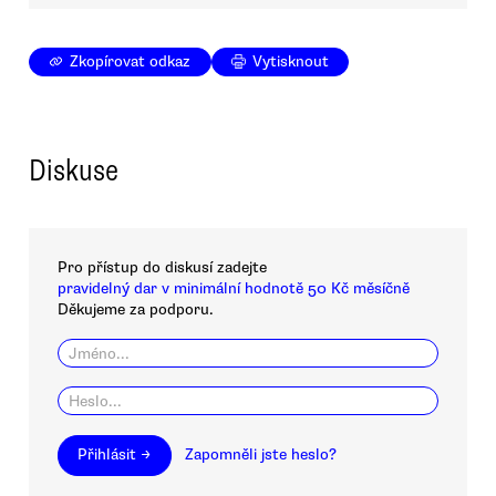
Zkopírovat odkaz
Vytisknout
Diskuse
Pro přístup do diskusí zadejte
pravidelný dar v minimální hodnotě 50 Kč měsíčně
Děkujeme za podporu.
Přihlásit →
Zapomněli jste heslo?