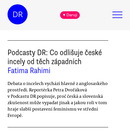
DR
♥ Daruji
Podcasty DR: Co odlišuje české
incely od těch západních
Fatima Rahimi
Debata o incelech vychází hlavně z anglosaského
prostředí. Reportérka Petra Dvořáková
v Podcastu DR popisuje, proč česká a slovenská
zkušenost může vypadat jinak a jakou roli v tom
hraje slabší postavení feminismu ve střední
Evropě.