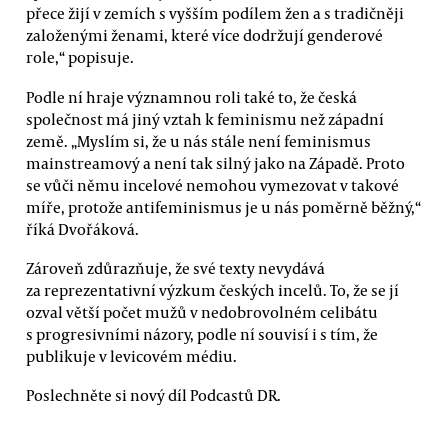
přece žijí v zemích s vyšším podílem žen a s tradičněji
založenými ženami, které více dodržují genderové
role,“ popisuje.
Podle ní hraje významnou roli také to, že česká
společnost má jiný vztah k feminismu než západní
země. „Myslím si, že u nás stále není feminismus
mainstreamový a není tak silný jako na Západě. Proto
se vůči němu incelové nemohou vymezovat v takové
míře, protože antifeminismus je u nás poměrně běžný,“
říká Dvořáková.
Zároveň zdůrazňuje, že své texty nevydává
za reprezentativní výzkum českých incelů. To, že se jí
ozval větší počet mužů v nedobrovolném celibátu
s progresivními názory, podle ní souvisí i s tím, že
publikuje v levicovém médiu.
Poslechněte si nový díl Podcastů DR.