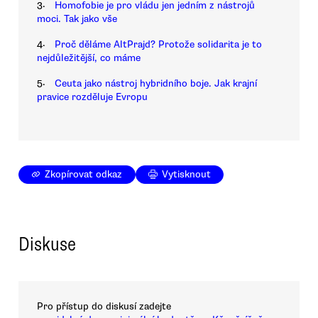
3.
Homofobie je pro vládu jen jedním z nástrojů
moci. Tak jako vše
4.
Proč děláme AltPrajd? Protože solidarita je to
nejdůležitější, co máme
5.
Ceuta jako nástroj hybridního boje. Jak krajní
pravice rozděluje Evropu
Zkopírovat odkaz
Vytisknout
Diskuse
Pro přístup do diskusí zadejte