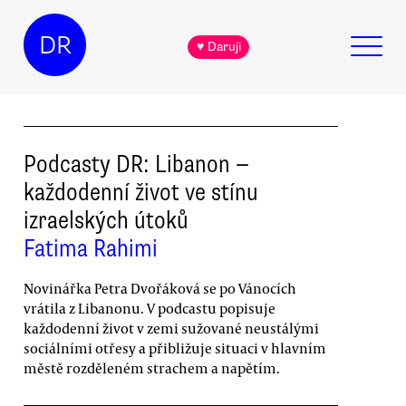
DR
♥ Daruji
Podcasty DR: Libanon —
každodenní život ve stínu
izraelských útoků
Fatima Rahimi
Novinářka Petra Dvořáková se po Vánocích
vrátila z Libanonu. V podcastu popisuje
každodenní život v zemi sužované neustálými
sociálními otřesy a přibližuje situaci v hlavním
městě rozděleném strachem a napětím.