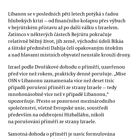
Libanon se v posledních pěti letech potýká s řadou
hlubokých krizí — od finančního kolapsu přes výbuch
v bejrútském přístavu až po další válku s Izraelem.
Zatímco v některých částech Bejrútu pokračuje
relativně běžný život, jih země, východní údolí Bikáa
a šíitské předměstí Dahíja čelí opakovaným útokům
a nad hlavami místních obyvatel neustále krouží drony.
Izrael podle Dvořákové dohodu o příměří, uzavřenou
před více než rokem, prakticky denně porušuje. „Mise
OSN v Libanonu zaznamenala více než deset tisíc
případů porušení příměří ze strany Izraele — tedy
mnohonásobně více než v případě Libanonu,“
upozorňuje. Přesto se pozornost mezinárodního
společenství, včetně Evropské unie, soustředí
především na odzbrojení Hizballáhu, nikoli
na porušování příměří ze strany Izraele.
Samotná dohoda o příměří je navíc formulována