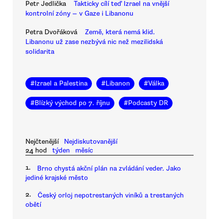
Petr Jedlička
Takticky cílí teď Izrael na vnější
kontrolní zóny — v Gaze i Libanonu
Petra Dvořáková
Země, která nemá klid.
Libanonu už zase nezbývá nic než mezilidská
solidarita
#
Izrael a Palestina
#
Libanon
#
Válka
#
Blízký východ po 7. říjnu
#
Podcasty DR
Nejčtenější
Nejdiskutovanější
24 hod
týden
měsíc
1.
Brno chystá akční plán na zvládání veder. Jako
jediné krajské město
2.
Český orloj nepotrestaných viníků a trestaných
obětí