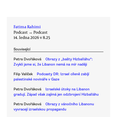
Fatima Rahimi
Podcast
→
Podcast
14. ledna 2026 v 8.25
Související
Petra Dvořáková
Obrazy z „bašty Hizballáhu“:
Zvykli jsme si, že Libanon nemá na mír naději
Filip Valíček
Podcasty DR: Izrael cíleně zabíjí
palestinské novináře v Gaze
Petra Dvořáková
Izraelské útoky na Libanon
gradují. Západ však zajímá jen odzbrojení Hizballáhu
Petra Dvořáková
Obrazy z vánočního Libanonu
vyvracejí izraelskou propagandu