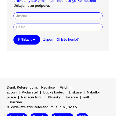
pravidelný dar v minimální hodnotě 50 Kč měsíčně
Děkujeme za podporu.
Přihlásit →
Zapomněli jste heslo?
Deník Referendum:
Redakce
|
Všichni
autoři
|
Vydavatel
|
Etický kodex
|
Diskuse
|
Nabídky
práce
|
Nadační fond
|
Bluesky
|
Inzerce
|
null
|
Partneři
© Vydavatelství Referendum, s. r. o., 2020.