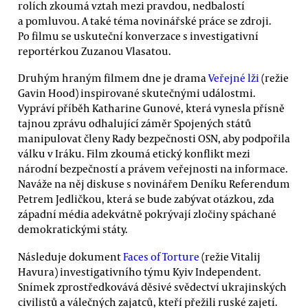
rolích zkoumá vztah mezi pravdou, nedbalostí
a pomluvou. A také téma novinářské práce se zdroji.
Po filmu se uskuteční konverzace s investigativní
reportérkou Zuzanou Vlasatou.
Druhým hraným filmem dne je drama
Veřejné lži
(režie
Gavin Hood) inspirované skutečnými událostmi.
Vypráví příběh Katharine Gunové, která vynesla přísně
tajnou zprávu odhalující záměr Spojených států
manipulovat členy Rady bezpečnosti OSN, aby podpořila
válku v Iráku. Film zkoumá etický konflikt mezi
národní bezpečností a právem veřejnosti na informace.
Naváže na něj diskuse s novinářem Deníku Referendum
Petrem Jedličkou, která se bude zabývat otázkou, zda
západní média adekvátně pokrývají zločiny spáchané
demokratickými státy.
Následuje dokument
Faces of Torture
(režie Vitalij
Havura) investigativního týmu Kyiv Independent.
Snímek zprostředkovává děsivé svědectví ukrajinských
civilistů a válečných zajatců, kteří přežili ruské zajetí.