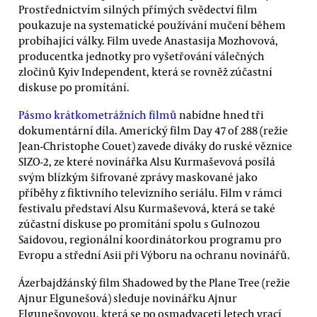
Prostřednictvím silných přímých svědectví film
poukazuje na systematické používání mučení během
probíhající války. Film uvede Anastasija Mozhovová,
producentka jednotky pro vyšetřování válečných
zločinů Kyiv Independent, která se rovněž zúčastní
diskuse po promítání.
Pásmo krátkometrážních filmů
nabídne hned tři
dokumentární díla. Americký film Day 47 of 288 (režie
Jean-Christophe Couet) zavede diváky do ruské věznice
SIZO-2, ze které novinářka Alsu Kurmaševová posílá
svým blízkým šifrované zprávy maskované jako
příběhy z fiktivního televizního seriálu. Film v rámci
festivalu představí Alsu Kurmaševová, která se také
zúčastní diskuse po promítání spolu s Gulnozou
Saidovou, regionální koordinátorkou programu pro
Evropu a střední Asii při Výboru na ochranu novinářů.
Ázerbajdžánský film Shadowed by the Plane Tree (režie
Ajnur Elgunešová) sleduje novinářku Ajnur
Elgunešovovou, která se po osmadvaceti letech vrací