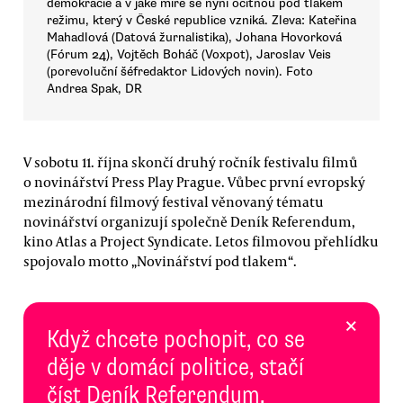
demokracie a v jaké míře se nyní ocitnou pod tlakem
režimu, který v České republice vzniká. Zleva: Kateřina
Mahadlová (Datová žurnalistika), Johana Hovorková
(Fórum 24), Vojtěch Boháč (Voxpot), Jaroslav Veis
(porevoluční šéfredaktor Lidových novin). Foto
Andrea Spak, DR
V sobotu 11. října skončí druhý ročník festivalu filmů
o novinářství Press Play Prague. Vůbec první evropský
mezinárodní filmový festival věnovaný tématu
novinářství organizují společně Deník Referendum,
kino Atlas a Project Syndicate. Letos filmovou přehlídku
spojovalo motto „Novinářství pod tlakem“.
×
Když chcete pochopit, co se
děje v domácí politice, stačí
číst Deník Referendum.