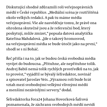
Diskutující shodně zdůraznili roli veřejnoprávních
médií v České republice. „Mediální scéna je roztříštěná
okolo velkých redakcí. A pak tu máme média
veřejnoprávní. Vše ale nasvědčuje tomu, že právě ona
ohrožena skutečně jsou a že referenční bod, který
poskytují, může zmizet,“ popsala datová analytička
Kateřina Mahdalová. „Jde o takový hromosvod,
na veřejnoprávní média se bude útočit jako na první,“
shodl se s ní Boháč.
Řeč přišla i na to, jak se budou česká svobodná média
vyvíjet do budoucna. „Přituhne, ale nepřituhne tolik.
Andrej Babiš nemá tolik rychlých prostředků na to, jak
to provést,“ vyjádřil se bývalý šéfredaktor, novinář
a spisovatel Jaroslav Veis. „Výraznou roli bude hrát
vztah mezi svobodnými velkými vlivnými médii
a menšími nezávislými servery,“ dodal.
Šéfredaktorka Fora24 Johana Hovorková-Šafrová
poznamenala, že záchranu svobodných médií nevidí