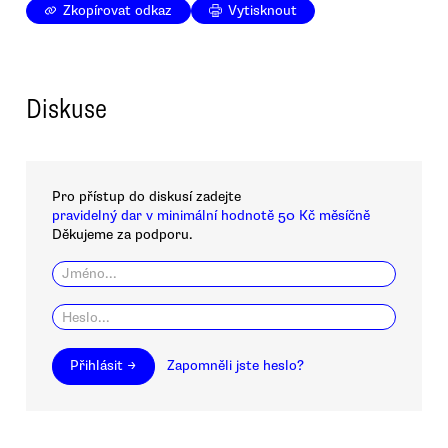
Zkopírovat odkaz
Vytisknout
Diskuse
Pro přístup do diskusí zadejte
pravidelný dar v minimální hodnotě 50 Kč měsíčně
Děkujeme za podporu.
Přihlásit →
Zapomněli jste heslo?