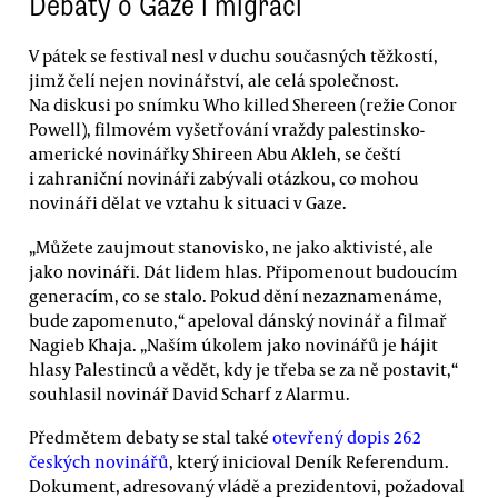
Debaty o Gaze i migraci
V pátek se festival nesl v duchu současných těžkostí,
jimž čelí nejen novinářství, ale celá společnost.
Na diskusi po snímku Who killed Shereen (režie Conor
Powell), filmovém vyšetřování vraždy palestinsko-
americké novinářky Shireen Abu Akleh, se čeští
i zahraniční novináři zabývali otázkou, co mohou
novináři dělat ve vztahu k situaci v Gaze.
„Můžete zaujmout stanovisko, ne jako aktivisté, ale
jako novináři. Dát lidem hlas. Připomenout budoucím
generacím, co se stalo. Pokud dění nezaznamenáme,
bude zapomenuto,“ apeloval dánský novinář a filmař
Nagieb Khaja. „Naším úkolem jako novinářů je hájit
hlasy Palestinců a vědět, kdy je třeba se za ně postavit,“
souhlasil novinář David Scharf z Alarmu.
Předmětem debaty se stal také
otevřený dopis 262
českých novinářů
, který inicioval Deník Referendum.
Dokument, adresovaný vládě a prezidentovi, požadoval