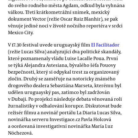
do svého rodného města Agdam, odkud byla vyhnána
válkou. Třetí krátkometrážní snímek, mexický
dokument Vector (režie Oscar Ruiz Blanhir), se pak
věnuje jediné noci v životě nočního reportéra v srdci
Mexico City.
V 17.30 festival uvede uruguayský film
El Facilitador
(režie Lucas Silva) analyzující dva politické skandály,
které poznamenaly vládu Luise Lacalle Poua. První
se týká Alejandra Astesiana, bývalého šéfa Pouovy
bezpečnosti, který si odpykal trest za organizovaný
zločin. Druhý se zaměřuje na notoricky známého
drogového dealera Sebastiána Marseta, kterému byl
udělen uruguayský pas, zatímco byl zadržován
v Dubaji. Po projekci následuje debata věnovaná roli
žurnalistiky v odhalování korupce. Diskutovat bude
režisér filmu a novinář portálu La Diaria Lucas Silva,
novinářka serveru Investigace.cz Pavla Holcová
a oceňovaná investigativní novinářka María Luz
Nóchezová.