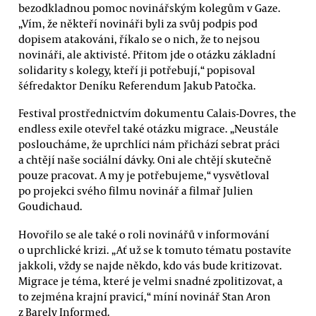
bezodkladnou pomoc novinářským kolegům v Gaze.
„Vím, že někteří novináři byli za svůj podpis pod
dopisem atakováni, říkalo se o nich, že to nejsou
novináři, ale aktivisté. Přitom jde o otázku základní
solidarity s kolegy, kteří ji potřebují,“ popisoval
šéfredaktor Deníku Referendum Jakub Patočka.
Festival prostřednictvím dokumentu Calais-Dovres, the
endless exile otevřel také otázku migrace. „Neustále
posloucháme, že uprchlíci nám přichází sebrat práci
a chtějí naše sociální dávky. Oni ale chtějí skutečně
pouze pracovat. A my je potřebujeme,“ vysvětloval
po projekci svého filmu novinář a filmař Julien
Goudichaud.
Hovořilo se ale také o roli novinářů v informování
o uprchlické krizi. „Ať už se k tomuto tématu postavíte
jakkoli, vždy se najde někdo, kdo vás bude kritizovat.
Migrace je téma, které je velmi snadné zpolitizovat, a
to zejména krajní pravicí,“ míní novinář Stan Aron
z Barely Informed.