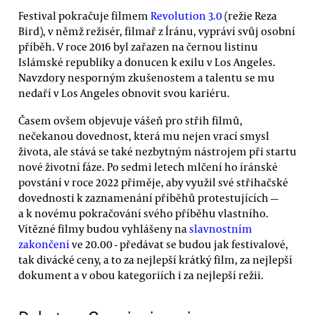
Festival pokračuje filmem
Revolution 3.0
(režie Reza
Bird), v němž režisér, filmař z Íránu, vypráví svůj osobní
příběh. V roce 2016 byl zařazen na černou listinu
Islámské republiky a donucen k exilu v Los Angeles.
Navzdory nesporným zkušenostem a talentu se mu
nedaří v Los Angeles obnovit svou kariéru.
Časem ovšem objevuje vášeň pro střih filmů,
nečekanou dovednost, která mu nejen vrací smysl
života, ale stává se také nezbytným nástrojem při startu
nové životní fáze. Po sedmi letech mlčení ho íránské
povstání v roce 2022 přiměje, aby využil své střihačské
dovednosti k zaznamenání příběhů protestujících —
a k novému pokračování svého příběhu vlastního.
Vítězné filmy budou vyhlášeny na
slavnostním
zakončení
ve 20.00 - předávat se budou jak festivalové,
tak divácké ceny, a to za nejlepší krátký film, za nejlepší
dokument a v obou kategoriích i za nejlepší režii.