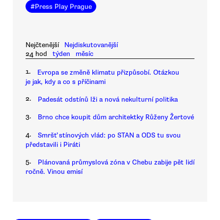
#
Press Play Prague
Nejčtenější
Nejdiskutovanější
24 hod
týden
měsíc
1.
Evropa se změně klimatu přizpůsobí. Otázkou
je jak, kdy a co s příčinami
2.
Padesát odstínů lži a nová nekulturní politika
3.
Brno chce koupit dům architektky Růženy Žertové
4.
Smršť stínových vlád: po STAN a ODS tu svou
představili i Piráti
5.
Plánovaná průmyslová zóna v Chebu zabije pět lidí
ročně. Vinou emisí