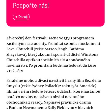
Podpořte nás!
♥ Daruji
Závěrečný den festivalu začne ve 13:30 programem
zacíleným na studenty. Promítat se bude mockument
Love, Churchill (režie Aarzoo Singh, Fathima
Shayeková), který zkoumá sporné dědictví Winstona
Churchilla optikou sociálních sítí a současného
novinářství. Po promítání bude následovat diskuse
s režiséry.
Paralelně mohou diváci navštívit hraný film Bez zlého
úmyslu (režie Sydney Pollack) z roku 1981. Americký
filmař v něm sleduje řetězec událostí, které nastanou
poté, co noviny neprávem obviní nevinného
obchodníka z vraždy. Napínavé právnické drama
s Paulem Newmanem a Sally Fieldovou v hlavních