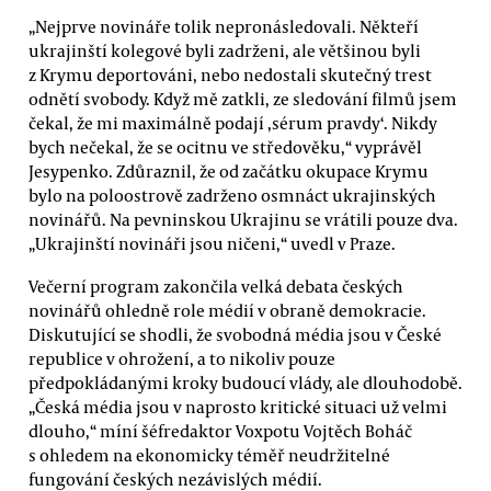
„Nejprve novináře tolik nepronásledovali. Někteří
ukrajinští kolegové byli zadrženi, ale většinou byli
z Krymu deportováni, nebo nedostali skutečný trest
odnětí svobody. Když mě zatkli, ze sledování filmů jsem
čekal, že mi maximálně podají ‚sérum pravdy‘. Nikdy
bych nečekal, že se ocitnu ve středověku,“ vyprávěl
Jesypenko. Zdůraznil, že od začátku okupace Krymu
bylo na poloostrově zadrženo osmnáct ukrajinských
novinářů. Na pevninskou Ukrajinu se vrátili pouze dva.
„Ukrajinští novináři jsou ničeni,“ uvedl v Praze.
Večerní program zakončila velká debata českých
novinářů ohledně role médií v obraně demokracie.
Diskutující se shodli, že svobodná média jsou v České
republice v ohrožení, a to nikoliv pouze
předpokládanými kroky budoucí vlády, ale dlouhodobě.
„Česká média jsou v naprosto kritické situaci už velmi
dlouho,“ míní šéfredaktor Voxpotu Vojtěch Boháč
s ohledem na ekonomicky téměř neudržitelné
fungování českých nezávislých médií.