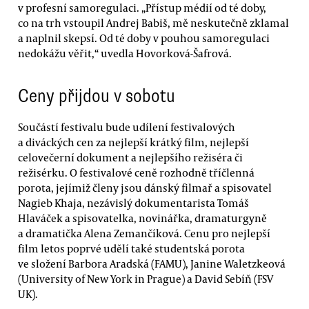
v profesní samoregulaci. „Přístup médií od té doby,
co na trh vstoupil Andrej Babiš, mě neskutečně zklamal
a naplnil skepsí. Od té doby v pouhou samoregulaci
nedokážu věřit,“ uvedla Hovorková-Šafrová.
Ceny přijdou v sobotu
Součástí festivalu bude udílení festivalových
a diváckých cen za nejlepší krátký film, nejlepší
celovečerní dokument a nejlepšího režiséra či
režisérku. O festivalové ceně rozhodně tříčlenná
porota, jejímiž členy jsou dánský filmař a spisovatel
Nagieb Khaja, nezávislý dokumentarista Tomáš
Hlaváček a spisovatelka, novinářka, dramaturgyně
a dramatička Alena Zemančíková. Cenu pro nejlepší
film letos poprvé udělí také studentská porota
ve složení Barbora Aradská (FAMU), Janine Waletzkeová
(University of New York in Prague) a David Sebíň (FSV
UK).