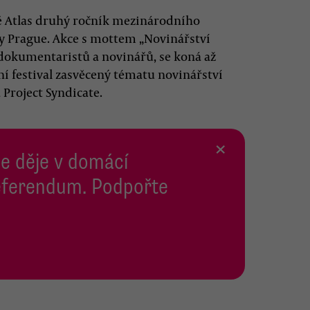
ně Atlas druhý ročník mezinárodního
ay Prague. Akce s mottem „Novinářství
 dokumentaristů a novinářů, se koná až
ní festival zasvěcený tématu novinářství
Project Syndicate.
×
se děje v domácí
 Referendum. Podpořte