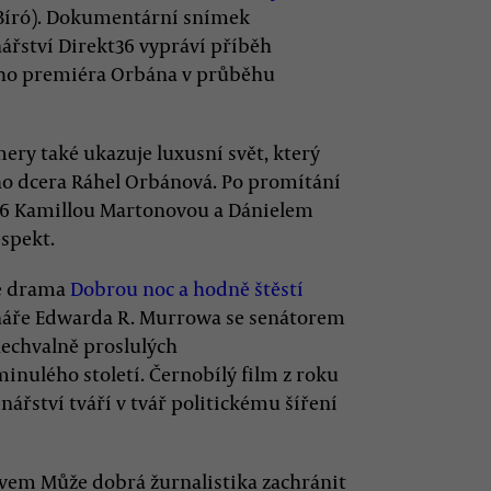
t Bíró). Dokumentární snímek
ářství Direkt36 vypráví příběh
ého premiéra Orbána v průběhu
ery také ukazuje luxusní svět, který
ho dcera Ráhel Orbánová. Po promítání
t36 Kamillou Martonovou a Dánielem
spekt.
ne drama
Dobrou noc a hodně štěstí
ináře Edwarda R. Murrowa se senátorem
echvalně proslulých
minulého století. Černobílý film z roku
řství tváří v tvář politickému šíření
zvem Může dobrá žurnalistika zachránit