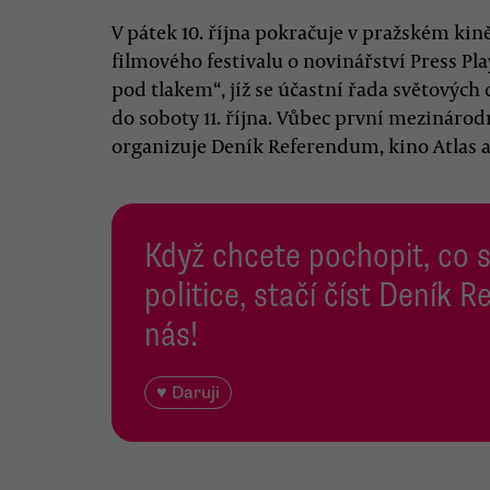
V pátek 10. října pokračuje v pražském ki
filmového festivalu o novinářství Press Pl
pod tlakem“, jíž se účastní řada světových
do soboty 11. října. Vůbec první mezinárod
organizuje Deník Referendum, kino Atlas a 
Když chcete pochopit, co 
politice, stačí číst Deník
nás!
♥ Daruji