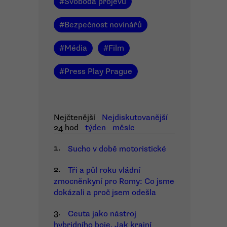
#
Svoboda projevu
#
Bezpečnost novinářů
#
Média
#
Film
#
Press Play Prague
Nejčtenější
Nejdiskutovanější
24 hod
týden
měsíc
1.
Sucho v době motoristické
2.
Tři a půl roku vládní
zmocněnkyní pro Romy: Co jsme
dokázali a proč jsem odešla
3.
Ceuta jako nástroj
hybridního boje. Jak krajní