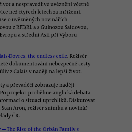
ivot a nespravedlivé uvěznění včetně
íce než čtyřech letech za mřížemi.
kuse o uvězněných novinářích
vou z RFE/RL a s Gulnozou Saidovou,
vropu a střední Asii při Výboru
lais-Dovres, the endless exile
. Režisér
leté dokumentování nebezpečné cesty
v z Calais v naději na lepší život.
y a převaděči zobrazuje naději
 Po projekci proběhne anglická debata
nformací o situaci uprchlíků. Diskutovat
 Stan Aron, režisér snímku a novinář
vlády ČR.
 — The Rise of the Orbán Family's