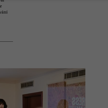
e
vání