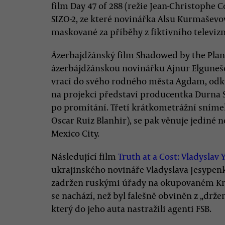
film Day 47 of 288 (režie Jean-Christophe 
SIZO-2, ze které novinářka Alsu Kurmaševo
maskované za příběhy z fiktivního televizn
Ázerbajdžánský film Shadowed by the Plane
ázerbájdžánskou novinářku Ajnur Elgunešo
vrací do svého rodného města Agdam, odk
na projekci představí producentka Durna S
po promítání. Třetí krátkometrážní sníme
Oscar Ruiz Blanhir), se pak věnuje jediné n
Mexico City.
Následující film
Truth at a Cost: Vladyslav
ukrajinského novináře Vladyslava Jesypenka
zadržen ruskými úřady na okupovaném Kr
se nachází, než byl falešně obviněn z „drž
který do jeho auta nastražili agenti FSB.