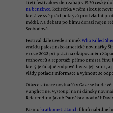
Třetí festivalový den zahájí v 15:30 český
na benzínce
. Režisérka v něm sleduje nov
která ve své práci pokrývá protivládní pro
médií. Na debatu po filmu dorazí nejen rež
Svobodová.
Festival dále uvede snímek
Who Killed She
vraždu palestinsko-americké novinářky Šir
v roce 2022 při práci na okupovaném Záp
rozhovorů a reportáží přímo z místa činu f
který je údajně zodpovědný za její smrt, a
vlády potlačit informace a vyhnout se odpo
Otázce situace novinářů v Gaze se bude vě
v angličtině. Vystoupí na ní dánský novin
Referendum Jakub Patočka a novinář David
Pásmo
krátkometrážních
filmů nabídne hn