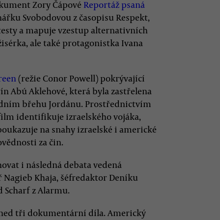
 dokument Zory Čápové
Reportáž psaná
inářku Svobodovou z časopisu Respekt,
testy a mapuje vzestup alternativních
isérka, ale také protagonistka Ivana
reen
(režie Conor Powell) pokrývající
ín Abú Aklehové, která byla zastřelena
adním břehu Jordánu. Prostřednictvím
ilm identifikuje izraelského vojáka,
 poukazuje na snahy izraelské i americké
vědnosti za čin.
novat i následná debata vedená
ář Nagieb Khaja, šéfredaktor Deníku
 Scharf z Alarmu.
ed tři dokumentární díla. Americký