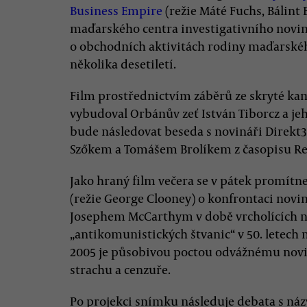
Business Empire
(režie Máté Fuchs, Bálin
maďarského centra investigativního novin
o obchodních aktivitách rodiny maďarsk
několika desetiletí.
Film prostřednictvím záběrů ze skryté kam
vybudoval Orbánův zeť István Tiborcz a je
bude následovat beseda s novináři Direk
Szőkem a Tomášem Brolíkem z časopisu Re
Jako hraný film večera se v pátek promít
(režie George Clooney) o konfrontaci nov
Josephem McCarthym v době vrcholících n
„antikomunistických štvanic“ v 50. letech 
2005 je působivou poctou odvážnému noviná
strachu a cenzuře.
Po projekci snímku následuje debata s ná