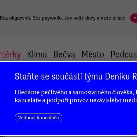
Bez oligarchů. Bez paywallu.
Jen vaše dary a naše práce
♥
rtérky
Klima
Bečva
Město
Podcas
Staňte se součástí týmu Deníku
Hledáme pečlivého a samostatného člověka, k
nářů
kanceláře a podpoří provoz nezávislého médi
Vedoucí kanceláře
val