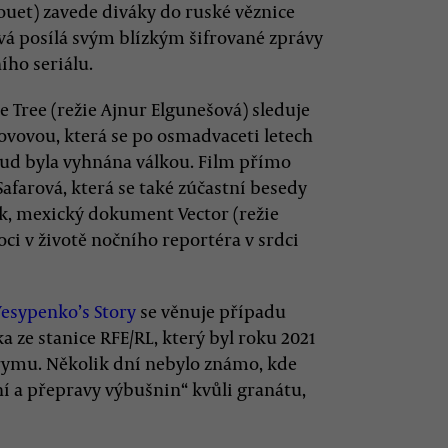
Couet) zavede diváky do ruské věznice
vá posílá svým blízkým šifrované zprávy
ího seriálu.
 Tree (režie Ajnur Elgunešová) sleduje
vovou, která se po osmadvaceti letech
ud byla vyhnána válkou. Film přímo
afarová, která se také zúčastní besedy
k, mexický dokument Vector (režie
oci v životě nočního reportéra v srdci
 Yesypenko’s Story
se věnuje případu
 ze stanice RFE/RL, který byl roku 2021
ymu. Několik dní nebylo známo, kde
ení a přepravy výbušnin“ kvůli granátu,