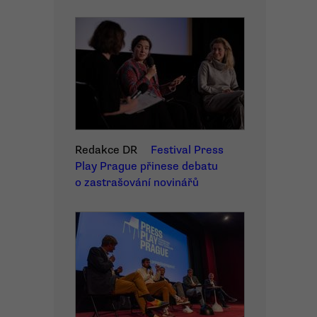
Redakce DR
Festival Press
Play Prague přinese debatu
o zastrašování novinářů