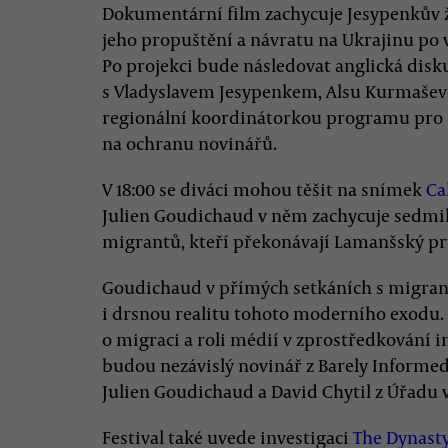
Dokumentární film zachycuje Jesypenkův ž
jeho propuštění a návratu na Ukrajinu po v
Po projekci bude následovat anglická dis
s Vladyslavem Jesypenkem, Alsu Kurmaševo
regionální koordinátorkou programu pro E
na ochranu novinářů.
V 18:00 se diváci mohou těšit na snímek
Ca
Julien Goudichaud v něm zachycuje sedmi
migrantů, kteří překonávají Lamanšský průli
Goudichaud v přímých setkáních s migrant
i drsnou realitu tohoto moderního exodu.
o migraci a roli médií v zprostředkování i
budou nezávislý novinář z Barely Informed
Julien Goudichaud a David Chytil z Úřadu 
Festival také uvede investigaci
The Dynasty