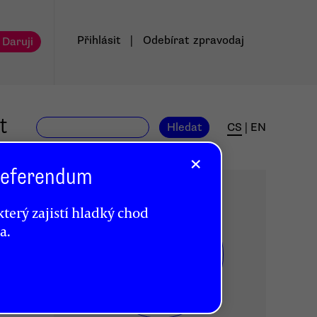
Přihlásit
|
Odebírat
zpravodaj
 Daruji
t
Hledat
CS
|
EN
×
 Referendum
terý zajistí hladký chod
a.
DR