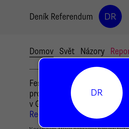
Deník Referendum
DR
Domov
Svět
Názory
Repo
Festival Press Play Prague
DR
promítne film o zabíjení novi
v Gaze
Redakce DR
V pražském Atlasu pokračuje filmový festi