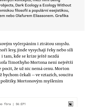
 vlivných konceptů, mezi nimi Being
erobjects, Dark Ecology a Ecology Without
ickou filosofií a populární esejistikou,
msem nebo Olafurem Eliassonem. Grafika
elkovým vyčerpáním i ztrátou smyslu.
oří lesy, jinde vysychají řeky nebo sílí
í i tam, kde se krize ještě nezdá
sofa Timothyho Mortona není největší
 pocit, že už nic nemá cenu. Morton
ž bychom čekali — ve vztazích, soucitu
ové politiky. Mortonovým myšlením