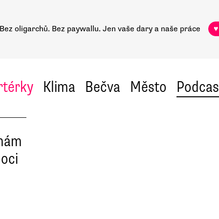
Bez oligarchů. Bez paywallu.
Jen vaše dary a naše práce
♥
rtérky
Klima
Bečva
Město
Podcas
 nám
oci