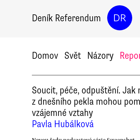
Deník Referendum
DR
Domov
Svět
Názory
Repo
Soucit, péče, odpuštění. Jak
z dnešního pekla mohou pom
vzájemné vztahy
Pavla Hubálková
Novou řadu podcastové série Screenshot