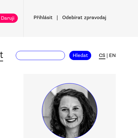
Přihlásit
|
Odebírat
zpravodaj
 Daruji
t
Hledat
CS
|
EN