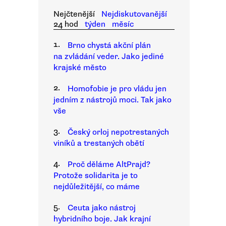
Nejčtenější
Nejdiskutovanější
24 hod
týden
měsíc
1.
Brno chystá akční plán
na zvládání veder. Jako jediné
krajské město
2.
Homofobie je pro vládu jen
jedním z nástrojů moci. Tak jako
vše
3.
Český orloj nepotrestaných
viníků a trestaných obětí
4.
Proč děláme AltPrajd?
Protože solidarita je to
nejdůležitější, co máme
5.
Ceuta jako nástroj
hybridního boje. Jak krajní