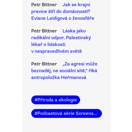
Petr Bittner
Jak se krajní
pravice šíří do domácností?
Eviane Leidigová o ženosféře
Petr Bittner
Láska jako
radikální odpor. Palestinský
lékař o lidskosti
v nespravedlivém světě
Petr Bittner
„Za agresi může
beznaděj, ne sociální sítě,“ říká
antropoložka Heřmanová
#
Příroda a ekologie
#
Podcastová série Screenshot