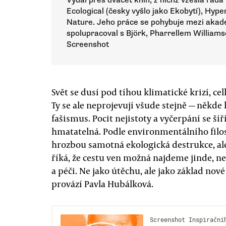
Vydal přes dvacet knih, z nichž vzešla řada
Ecological (česky vyšlo jako Ekobytí), Hyp
Nature. Jeho práce se pohybuje mezi akadem
spolupracoval s Björk, Pharrellem Willia
Screenshot
Svět se dusí pod tíhou klimatické krizí, c
Ty se ale neprojevují všude stejně — někde h
fašismus. Pocit nejistoty a vyčerpání se šíř
hmatatelná. Podle environmentálního filo
hrozbou samotná ekologická destrukce, ale
říká, že cestu ven možná najdeme jinde, ne
a péči. Ne jako útěchu, ale jako základ n
provází Pavla Hubálková.