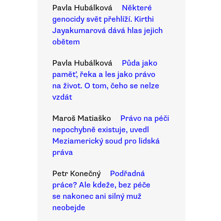
Pavla Hubálková
Některé
genocidy svět přehlíží. Kirthi
Jayakumarová dává hlas jejich
obětem
Pavla Hubálková
Půda jako
paměť, řeka a les jako právo
na život. O tom, čeho se nelze
vzdát
Maroš Matiaško
Právo na péči
nepochybně existuje, uvedl
Meziamerický soud pro lidská
práva
Petr Konečný
Podřadná
práce? Ale kdeže, bez péče
se nakonec ani silný muž
neobejde