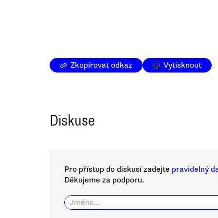
Zkopírovat odkaz
Vytisknout
Diskuse
Pro přístup do diskusí zadejte
pravidelný d
Děkujeme za podporu.