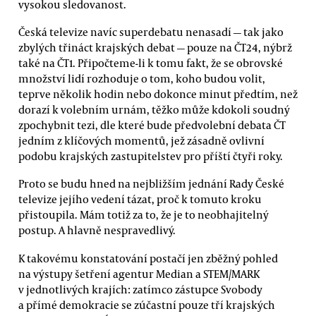
vysokou sledovanost.
Česká televize navíc superdebatu nenasadí — tak jako
zbylých třináct krajských debat — pouze na ČT24, nýbrž
také na ČT1. Připočteme-li k tomu fakt, že se obrovské
množství lidí rozhoduje o tom, koho budou volit,
teprve několik hodin nebo dokonce minut předtím, než
dorazí k volebním urnám, těžko může kdokoli soudný
zpochybnit tezi, dle které bude předvolební debata ČT
jedním z klíčových momentů, jež zásadně ovlivní
podobu krajských zastupitelstev pro příští čtyři roky.
Proto se budu hned na nejbližším jednání Rady České
televize jejího vedení tázat, proč k tomuto kroku
přistoupila. Mám totiž za to, že je to neobhajitelný
postup. A hlavně nespravedlivý.
K takovému konstatování postačí jen zběžný pohled
na výstupy šetření agentur Median a STEM/MARK
v jednotlivých krajích: zatímco zástupce Svobody
a přímé demokracie se zúčastní pouze tří krajských