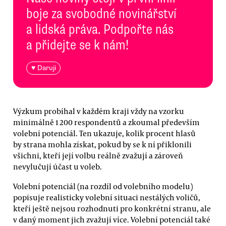
boje za svobodné novinářství
a lidská práva. Podpořte nás
a přidejte se k nám!
♥ Daruji
Výzkum probíhal v každém kraji vždy na vzorku
minimálně 1 200 respondentů a zkoumal především
volební potenciál. Ten ukazuje, kolik procent hlasů
by strana mohla získat, pokud by se k ní přiklonili
všichni, kteří její volbu reálně zvažují a zároveň
nevylučují účast u voleb.
Volební potenciál (na rozdíl od volebního modelu)
popisuje realisticky volební situaci nestálých voličů,
kteří ještě nejsou rozhodnuti pro konkrétní stranu, ale
v daný moment jich zvažují více. Volební potenciál také