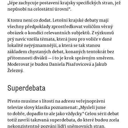
„lépe zachycuje postavení krajsky specifických stran, jež
nepůsobí na celostátní úrovni“.
K tomu není co dodat. Letošní krajské debaty mají
všechny předpoklady zprostředkovat voličům věrný
obrázek o kondici relevantních subjektů. Z výzkumů
prý navíc vzešla témata, která jsou pro voliče v dané
lokalitě nejvýznamnější, a která se tak stanou
základem chystaných debat, konaných tentokrát bez
přítomnosti diváků — i to je krok správným směrem.
Moderovat je budou Daniela Písařovicová a Jakub
Železný.
Superdebata
Přesto musíme s lítostí na adresu veřejnoprávní
televize slovy klasika poznamenat: „Mysleli jsme
to dobře, dopadlo to ale jako vždycky.“ Celou sérii debat
totiž završí takzvaná superdebata, do které budou zcela
nekonzistentně pozváni lídři sněmovních stran.