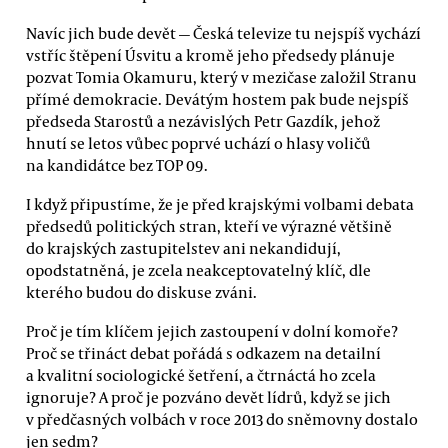
Navíc jich bude devět — Česká televize tu nejspíš vychází
vstříc štěpení Úsvitu a kromě jeho předsedy plánuje
pozvat Tomia Okamuru, který v mezičase založil Stranu
přímé demokracie. Devátým hostem pak bude nejspíš
předseda Starostů a nezávislých Petr Gazdík, jehož
hnutí se letos vůbec poprvé uchází o hlasy voličů
na kandidátce bez TOP 09.
I když připustíme, že je před krajskými volbami debata
předsedů politických stran, kteří ve výrazné většině
do krajských zastupitelstev ani nekandidují,
opodstatněná, je zcela neakceptovatelný klíč, dle
kterého budou do diskuse zváni.
Proč je tím klíčem jejich zastoupení v dolní komoře?
Proč se třináct debat pořádá s odkazem na detailní
a kvalitní sociologické šetření, a čtrnáctá ho zcela
ignoruje? A proč je pozváno devět lídrů, když se jich
v předčasných volbách v roce 2013 do sněmovny dostalo
jen sedm?