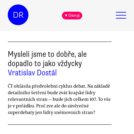
DR
♥ Daruji
Mysleli jsme to dobře, ale
dopadlo to jako vždycky
Vratislav Dostál
ČT ohlásila předvolební cyklus debat. Na základě
detailního šetření bude zvát krajské lídry
relevantních stran — bude jich celkem 107. To vše
je v pořádku. Proč zve ale do závěrečné
superdebaty jen lídry sněmovních stran?