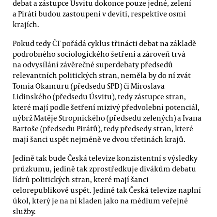
debat a zástupce Úsvitu dokonce pouze jedné, zelení
a Piráti budou zastoupení v devíti, respektive osmi
krajích.
Pokud tedy ČT pořádá cyklus třinácti debat na základě
podrobného sociologického šetření a zároveň trvá
na odvysílání závěrečné superdebaty předsedů
relevantních politických stran, neměla by do ní zvát
Tomia Okamuru (předsedu SPD) či Miroslava
Lidinského (předsedu Úsvitu), tedy zástupce stran,
které mají podle šetření mizivý předvolební potenciál,
nýbrž Matěje Stropnického (předsedu zelených) a Ivana
Bartoše (předsedu Pirátů), tedy předsedy stran, které
mají šanci uspět nejméně ve dvou třetinách krajů.
Jedině tak bude Česká televize konzistentní s výsledky
průzkumu, jedině tak zprostředkuje divákům debatu
lídrů politických stran, které mají šanci
celorepublikově uspět. Jedině tak Česká televize naplní
úkol, který je na ní kladen jako na médium veřejné
služby.