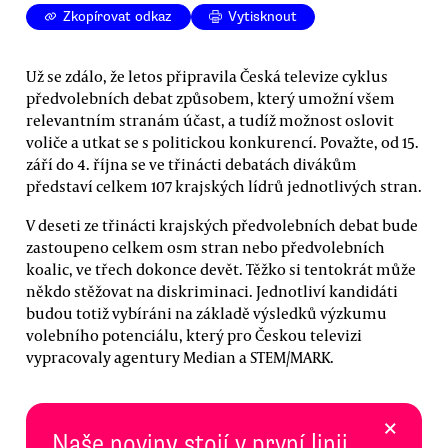
Zkopírovat odkaz
Vytisknout
Už se zdálo, že letos připravila Česká televize cyklus
předvolebních debat způsobem, který umožní všem
relevantním stranám účast, a tudíž možnost oslovit
voliče a utkat se s politickou konkurencí. Považte, od 15.
září do 4. října se ve třinácti debatách divákům
představí celkem 107 krajských lídrů jednotlivých stran.
V deseti ze třinácti krajských předvolebních debat bude
zastoupeno celkem osm stran nebo předvolebních
koalic, ve třech dokonce devět. Těžko si tentokrát může
někdo stěžovat na diskriminaci. Jednotliví kandidáti
budou totiž vybíráni na základě výsledků výzkumu
volebního potenciálu, který pro Českou televizi
vypracovaly agentury Median a STEM/MARK.
×
Naše noviny stojí v první linii