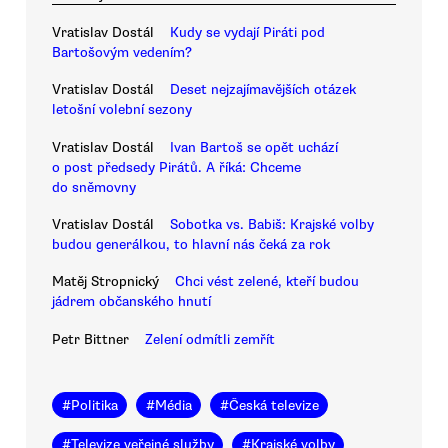
Vratislav Dostál
Kudy se vydají Piráti pod
Bartošovým vedením?
Vratislav Dostál
Deset nejzajímavějších otázek
letošní volební sezony
Vratislav Dostál
Ivan Bartoš se opět uchází
o post předsedy Pirátů. A říká: Chceme
do sněmovny
Vratislav Dostál
Sobotka vs. Babiš: Krajské volby
budou generálkou, to hlavní nás čeká za rok
Matěj Stropnický
Chci vést zelené, kteří budou
jádrem občanského hnutí
Petr Bittner
Zelení odmítli zemřít
#
Politika
#
Média
#
Česká televize
#
Televize veřejné služby
#
Krajské volby