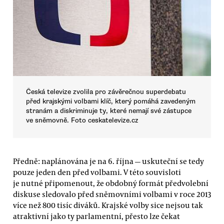
Česká televize zvolila pro závěrečnou superdebatu
před krajskými volbami klíč, který pomáhá zavedeným
stranám a diskriminuje ty, které nemají své zástupce
ve sněmovně. Foto ceskatelevize.cz
Předně: naplánována je na 6. října — uskuteční se tedy
pouze jeden den před volbami. V této souvisloti
je nutné připomenout, že obdobný formát předvolební
diskuse sledovalo před sněmovními volbami v roce 2013
více než 800 tisíc diváků. Krajské volby sice nejsou tak
atraktivní jako ty parlamentní, přesto lze čekat