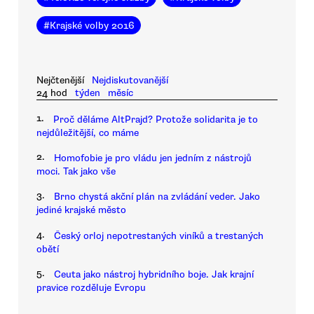
#
Krajské volby 2016
Nejčtenější
Nejdiskutovanější
24 hod
týden
měsíc
1.
Proč děláme AltPrajd? Protože solidarita je to
nejdůležitější, co máme
2.
Homofobie je pro vládu jen jedním z nástrojů
moci. Tak jako vše
3.
Brno chystá akční plán na zvládání veder. Jako
jediné krajské město
4.
Český orloj nepotrestaných viníků a trestaných
obětí
5.
Ceuta jako nástroj hybridního boje. Jak krajní
pravice rozděluje Evropu