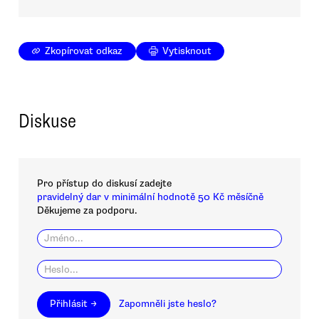
Zkopírovat odkaz
Vytisknout
Diskuse
Pro přístup do diskusí zadejte
pravidelný dar v minimální hodnotě 50 Kč měsíčně
Děkujeme za podporu.
Přihlásit →
Zapomněli jste heslo?