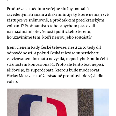
Proč už zase médium veřejné služby pomáhá
zavedeným stranám a diskriminuje ty, které nemají své
zástupce ve sněmovně, a proč tak činí před krajskými
volbami? Proč namísto toho, abychom pracovali
na maximální otevřenosti politického terénu,
ho uzavíráme těm, kteří nejsou jeho součástí?
Jsem členem Rady České televize, nesu za to tedy díl
odpovědnosti. A pokud Česká televize superdebatu
v avizovaném formátu odvysílá, nepochybně budu čelit
stížnostem koncesionářů. Proto ale tento text nepíši.
Klíčové je, že superdebata, kterou bude moderovat
Václav Moravec, může zásadně promluvit do výsledku
voleb.