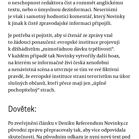
o neschopnost redaktora číst a rozumět anglickému
textu, nebo o úmyslnou dezinformaci. Neseriózní
je však i samotný hodnotící komentář, který Novinky
k jinak k čistě zpravodajské informaci připojili.
Je potřeba si pojistit, aby si čtenář ze zprávy vzal
to žádoucí ponaučení: evropské instituce projevují
k džihádistům „mimořádnou dávku trpělivosti“.
V každém případě tak Novinky vytvořily další hoax,
na kterém se informačně živí česká xenofobní
a nenávistná scéna a utvrzuje se tím ve své fiktivní
pravdě, že evropské instituce straní teroristům na úkor
slušných občanů, kteří přece mají jen „úplně
pochopitelný“ strach.
Dovětek:
Po zveřejnění článku v Deníku Referendum Novinky.cz
původní zprávu přepracovaly tak, aby více odpovídala
skutečnosti. Na původním odkazu je nyní nový text pod