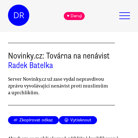
DR
♥ Daruji
Novinky.cz: Továrna na nenávist
Radek Batelka
Server Novinky.cz už zase vydal nepravdivou
zprávu vyvolávající nenávist proti muslimům
a uprchlíkům.
Zkopírovat odkaz
Vytisknout