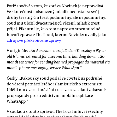
Potíž spočívá v tom, že zpráva Novinek je nepravdivá.
Ve skutečnosti odsouzený mladík nedostal za svůj
druhý trestný čin trest podmíněný, ale nepodmíněný.
Soud mu uložil dvacet měsíců vězení, mladík trest
přijal. Pikantní je, že o tom naprosto srozumitelně
hovoří zpráva z The Local, kterou Novinky uvedly jako
zdroj své překroucené zprávy
.
V originále:
„An Austrian court jailed on Thursday a 15­year­
old Islamic extremist for a second time, handing down a 20­
month sentence for sending banned propaganda material via
mobile phone messaging service WhatsApp.“
Česky: „Rakouský soud poslal ve čtvrtek už podruhé
do vězení patnáctiletého islamistického extremistu.
Udělil mu dvacetiměsíční trest za rozesílání zakázané
propagandy prostřednictvím mobilní aplikace
WhatsApp.“
V souladu s touto zprávou The Local mluví i všechny
ostatní dohledatelné zprávy zahraničních médií