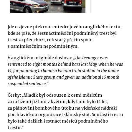
Jde o zjevné překroucení zdrojového anglického textu,
kde se píše, že šestnáctiměsíční podmíněný trest byl
trest za předchozí, rok starý přečin spolu
s osmiměsíčním nepodmíněným.
V anglickém originále doslova:
„The teenager was
sentenced to eight months behind bars last May, when he was
14, for planning to bomb a Vienna train station in the name
of the Islamic State group and given an additional 16­ month
suspended sentence.“
Česky: „Mladík byl odsouzen k osmi měsícům
za mřížemi již loni v květnu, když mu bylo 14 let,
za plánování bombového útoku na vídeňské nádraží
pod hlavičkou organizace Islámský stát. Součástí trestu
bylo také dalších šestnáct měsíců podmíněného
trestu.“