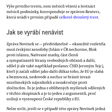
Výše prvního trestu, osm měsíců vězení a šestnáct
měsíců podmínky, koresponduje se zprávou Reuters,
která uvádí v prvním případě
celkově dvouletý trest
.
Jak se vyrábí nenávist
Zpráva Novinek se — předvídatelně — okamžitě rozletěla
mezi českými xenofoby (Islám v ČR nechceme, Blok
proti islámu, Naštvané matky, část členů
a sympatizantů Strany svobodných občanů a další,
sdílel ji ale také například poslanec ČSSD Jeroným Tejc),
kteří ji začali sdílet jako další důkaz toho, že EU je slabá
a bezmocná, nedovede a nechce se bránit invazi
muslimských nájezdníků a nezakročuje proti
zločincům. To je jedna z oblíbených myšlenek sdílených
v těchto skupinách a je to jeden z argumentů, proč
usilují o vystoupení České republiky z EU.
Nelze určit, jestli se v případě této zprávy Novinek jedná