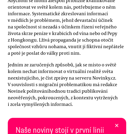
Abychom se mohli alespoň přibližně kvalifikovaně
orientovat ve světě kolem nás, potřebujeme o něm
informace. Systematické zkreslovaní informací
v médiích je problémem, jehož devastační účinek
na společnost si nezadá s účinkem řízení veřejného
života skrze peníze v krabicích od vína nebo od Pepy
z Hongkongu. Lživá propaganda je schopna otočit
společnost vzhůru nohama, vnutit jí fiktivní nepřátele
a poté je poslat do války proti nim.
Jedním ze zaručených způsobů, jak se místo o světě
kolem nechat informovat o virtuální realitě světa
neexistujícího, je číst zprávy na serveru Novinky.cz.
V souvislosti s migrační problematikou má redakce
Novinek politováníhodnou tradici publikování
neověřených, pokroucených, z kontextu vytržených
i zcela vymyšlených informací.
×
Naše noviny stojí v první linii