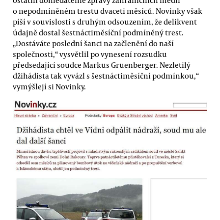
o nepodmíněném trestu dvaceti měsíců. Novinky však
píší v souvislosti s druhým odsouzením, že delikvent
údajně dostal šestnáctiměsíční podmíněný trest.
„Dostáváte poslední šanci na začlenění do naší
společnosti,“ vysvětlil po vynesení rozsudku
předsedající soudce Markus Gruenberger. Nezletilý
džihádista tak vyvázl s šestnáctiměsíční podmínkou,“
vymýšlejí si Novinky.