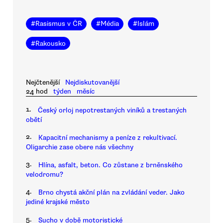
#
Rasismus v ČR
#
Média
#
Islám
#
Rakousko
Nejčtenější
Nejdiskutovanější
24 hod
týden
měsíc
1.
Český orloj nepotrestaných viníků a trestaných
obětí
2.
Kapacitní mechanismy a peníze z rekultivací.
Oligarchie zase obere nás všechny
3.
Hlína, asfalt, beton. Co zůstane z brněnského
velodromu?
4.
Brno chystá akční plán na zvládání veder. Jako
jediné krajské město
5.
Sucho v době motoristické