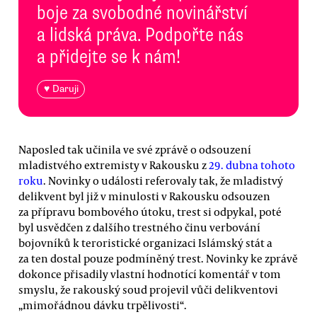
boje za svobodné novinářství
a lidská práva. Podpořte nás
a přidejte se k nám!
♥ Daruji
Naposled tak učinila ve své zprávě o odsouzení
mladistvého extremisty v Rakousku z
29. dubna tohoto
roku
. Novinky o události referovaly tak, že mladistvý
delikvent byl již v minulosti v Rakousku odsouzen
za přípravu bombového útoku, trest si odpykal, poté
byl usvědčen z dalšího trestného činu verbování
bojovníků k teroristické organizaci Islámský stát a
za ten dostal pouze podmíněný trest. Novinky ke zprávě
dokonce přisadily vlastní hodnotící komentář v tom
smyslu, že rakouský soud projevil vůči delikventovi
„mimořádnou dávku trpělivosti“.