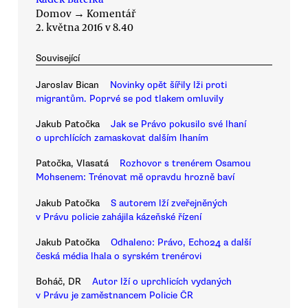
Domov
→
Komentář
2. května 2016 v 8.40
Související
Jaroslav Bican
Novinky opět šířily lži proti
migrantům. Poprvé se pod tlakem omluvily
Jakub Patočka
Jak se Právo pokusilo své lhaní
o uprchlících zamaskovat dalším lhaním
Patočka, Vlasatá
Rozhovor s trenérem Osamou
Mohsenem: Trénovat mě opravdu hrozně baví
Jakub Patočka
S autorem lží zveřejněných
v Právu policie zahájila kázeňské řízení
Jakub Patočka
Odhaleno: Právo, Echo24 a další
česká média lhala o syrském trenérovi
Boháč, DR
Autor lží o uprchlicích vydaných
v Právu je zaměstnancem Policie ČR