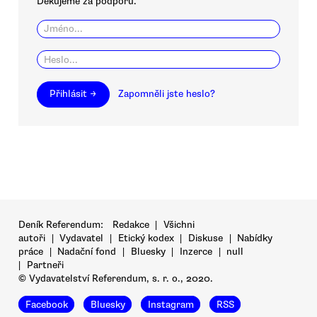
Děkujeme za podporu.
Přihlásit →
Zapomněli jste heslo?
Deník Referendum:
Redakce
|
Všichni
autoři
|
Vydavatel
|
Etický kodex
|
Diskuse
|
Nabídky
práce
|
Nadační fond
|
Bluesky
|
Inzerce
|
null
|
Partneři
© Vydavatelství Referendum, s. r. o., 2020.
Facebook
Bluesky
Instagram
RSS