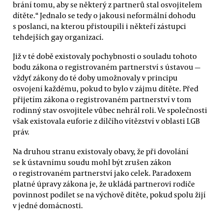
brání tomu, aby se některý z partnerů stal osvojitelem
dítěte.“ Jednalo se tedy o jakousi neformální dohodu
s poslanci, na kterou přistoupili i někteří zástupci
tehdejších gay organizací.
Již v té době existovaly pochybnosti o souladu tohoto
bodu zákona o registrovaném partnerství s ústavou —
vždyť zákony do té doby umožnovaly v principu
osvojení každému, pokud to bylo v zájmu dítěte. Před
přijetím zákona o registrovaném partnerství v tom
rodinný stav osvojitele vůbec nehrál roli. Ve společnosti
však existovala euforie z dílčího vítězství v oblasti LGB
práv.
Na druhou stranu existovaly obavy, že při dovolání
se k ústavnímu soudu mohl být zrušen zákon
o registrovaném partnerství jako celek. Paradoxem
platné úpravy zákona je, že ukládá partnerovi rodiče
povinnost podílet se na výchově dítěte, pokud spolu žijí
v jedné domácnosti.