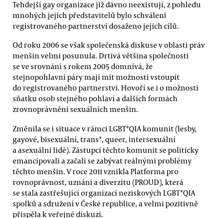
Tehdejší gay organizace již dávno neexistují, z pohledu
mnohých jejich představitelů bylo schválení
registrovaného partnerství dosaženo jejich cílů.
Od roku 2006 se však společenská diskuse v oblasti práv
menšin velmi posunula. Drtivá většina společnosti
se ve srovnání s rokem 2005 domnívá, že
stejnopohlavní páry mají mít možnosti vstoupit
do registrovaného partnerství. Hovoří se i o možnosti
sňatku osob stejného pohlaví a dalších formách
zrovnoprávnění sexuálních menšin.
Změnila se i situace v rámci LGBT*QIA komunit (lesby,
gayové, bisexuální, trans*, queer, intersexuální
a asexuální lidé). Zástupci těchto komunit se politicky
emancipovali a začali se zabývat reálnými problémy
těchto menšin. V roce 2011 vznikla Platforma pro
rovnoprávnost, uznání a diverzitu (PROUD), která
se stala zastřešující organizací neziskových LGBT*QIA
spolků a sdružení v České republice, a velmi pozitivně
přispěla k veřejné diskuzi.