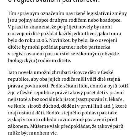
Tím správným označením navržené legislativní změny
jsou pojmy adopce druhým rodičem nebo koadopce.
V praxi to znamená, že po přijetí novely by mohl
o osvojení dítě požádat každý jednotlivec, jako tomu
bylo do roku 2006. Novinkou by bylo, že o osvojení
dítěte by mohl požádat partner nebo partnerka
v registrovaném partnerství se zákonným (obvykle
biologickým) rodičem dítěte.
Tato novela umožní zhruba tisícovce dětí v České
republice, aby oba jejich rodiče měli vůči dítě stejná
práva a povinnosti. Podle sčítání lidu, domů a bytů totiž
žije v České republice právě takový počet dětí v právní
nejistotě a bez sociálních jistot (zastupování u lékaře,
ve škole, sirotčí důchod, dědění v první linii atd.), které
mají ostatní děti. Rodiče stejného pohlaví pak také
získají v tomto ohledu rovnocenné postavení před
zákonem. Můžeme však předpokládat, že takový párů
může být mnohem víc.