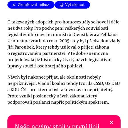
Zkopírovat odkaz
Vytisknout
O takzvaných adopcích pro homosexuály se hovoří déle
než dva roky. Pro pochopení veškerých souvislostí
legislativního návrhu ministrů Dienstbiera a Pelikána
se musíme vrátit do roku 2005, kdy byl předsedou vlády
Jiří Paroubek, který tehdy usiloval o přijetí zákona
o registrovaném partnerství. V té době sněmovna
projednávala již historicky čtvrtý návrh legislativní
úpravy soužití osob stejného pohlaví.
Návrh byl nakonec přijat, ale okolnosti nebyly
nejpříznivější. Vládní koalici tehdy tvořila ČSSD, US-DEU
a KDU-ČSL, pro kterou byl takový návrh nepřijatelný.
Proto vznikl poslanecký návrh zákona, který
podporovali poslanci napříč politickým spektrem.
×
Naše noviny stojí v první linii