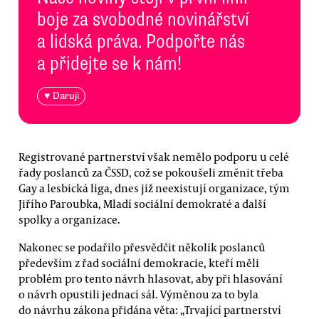
boje za svobodné novinářství
a lidská práva. Podpořte nás
a přidejte se k nám!
♥ Daruji
Registrované partnerství však nemělo podporu u celé
řady poslanců za ČSSD, což se pokoušeli změnit třeba
Gay a lesbická liga, dnes již neexistují organizace, tým
Jiřího Paroubka, Mladí sociální demokraté a další
spolky a organizace.
Nakonec se podařilo přesvědčit několik poslanců
především z řad sociální demokracie, kteří měli
problém pro tento návrh hlasovat, aby při hlasování
o návrh opustili jednací sál. Výměnou za to byla
do návrhu zákona přidána věta: „Trvající partnerství