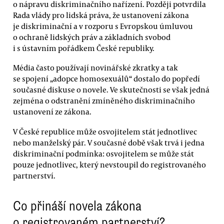
o nápravu diskriminačního nařízení. Později potvrdila
Rada vlády pro lidská práva, že ustanovení zákona
je diskriminační a v rozporu s Evropskou úmluvou
o ochraně lidských práv a základních svobod
i s ústavním pořádkem České republiky.
Média často používají novinářské zkratky a tak
se spojení „adopce homosexuálů“ dostalo do popředí
současné diskuse o novele. Ve skutečnosti se však jedná
zejména o odstranění zmíněného diskriminačního
ustanovení ze zákona.
V České republice může osvojitelem stát jednotlivec
nebo manželský pár. V současné době však trvá i jedna
diskriminační podmínka: osvojitelem se může stát
pouze jednotlivec, který nevstoupil do registrovaného
partnerství.
Co přináší novela zákona
o registrovaném partnerství?