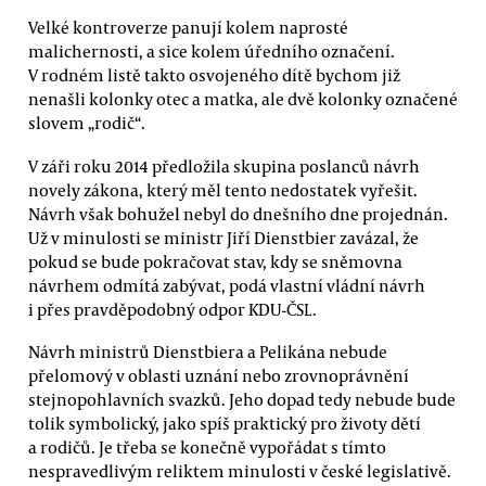
Velké kontroverze panují kolem naprosté
malichernosti, a sice kolem úředního označení.
V rodném listě takto osvojeného dítě bychom již
nenašli kolonky otec a matka, ale dvě kolonky označené
slovem „rodič“.
V záři roku 2014 předložila skupina poslanců návrh
novely zákona, který měl tento nedostatek vyřešit.
Návrh však bohužel nebyl do dnešního dne projednán.
Už v minulosti se ministr Jiří Dienstbier zavázal, že
pokud se bude pokračovat stav, kdy se sněmovna
návrhem odmítá zabývat, podá vlastní vládní návrh
i přes pravděpodobný odpor KDU-ČSL.
Návrh ministrů Dienstbiera a Pelikána nebude
přelomový v oblasti uznání nebo zrovnoprávnění
stejnopohlavních svazků. Jeho dopad tedy nebude bude
tolik symbolický, jako spíš praktický pro životy dětí
a rodičů. Je třeba se konečně vypořádat s tímto
nespravedlivým reliktem minulosti v české legislativě.