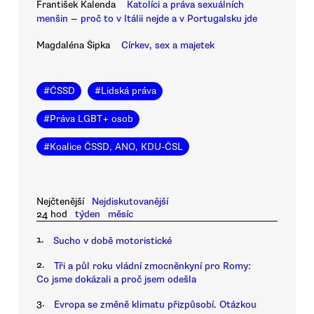
František Kalenda
Katolíci a práva sexuálních
menšin — proč to v Itálii nejde a v Portugalsku jde
Magdaléna Šipka
Církev, sex a majetek
#
ČSSD
#
Lidská práva
#
Práva LGBT+ osob
#
Koalice ČSSD, ANO, KDU-ČSL
Nejčtenější
Nejdiskutovanější
24 hod
týden
měsíc
1.
Sucho v době motoristické
2.
Tři a půl roku vládní zmocněnkyní pro Romy:
Co jsme dokázali a proč jsem odešla
3.
Evropa se změně klimatu přizpůsobí. Otázkou