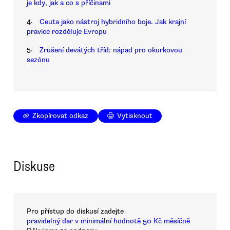
je kdy, jak a co s příčinami
4.
Ceuta jako nástroj hybridního boje. Jak krajní
pravice rozděluje Evropu
5.
Zrušení devátých tříd: nápad pro okurkovou
sezónu
Zkopírovat odkaz
Vytisknout
Diskuse
Pro přístup do diskusí zadejte
pravidelný dar v minimální hodnotě 50 Kč měsíčně