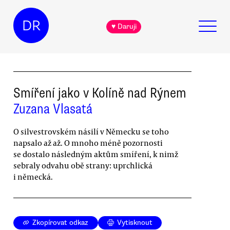
DR
♥ Daruji
Smíření jako v Kolíně nad Rýnem
Zuzana Vlasatá
O silvestrovském násilí v Německu se toho
napsalo až až. O mnoho méně pozornosti
se dostalo následným aktům smíření, k nimž
sebraly odvahu obě strany: uprchlická
i německá.
Zkopírovat odkaz
Vytisknout