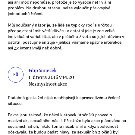
asi ani moc nepomůže, protože je to vysoce netriviální
problém. Na druhou stranu, nelze vyloučit překvapivě
jednoduché řešení.
Můj současný názor je, že lidé se typicky rodí s určitou
předpojatostí mít větší důvěru v ostatní (ale je zde velká
individuální variabilita), ale v průběhu života se jejich důvěra v
ostatní postupně snižuje - jelikož vnímáme špatné interakce
asi 4x intenzivněji než dobré.
Filip Šimeček
FŠ
1. února 2016 v 14.20
Nesmyslnost akce
Podobná gesta žel nijak nepřispívají k spravedlivému řešení
situace.
Fakta jsou taková, že několik stovek útočníků provedlo
masivní akt sexuálního násilí. Přestože byla akce plánována na
sociálních sítích, nikdo tomu nezabránil a když společnost
očekávala, že budou padat hlavy, ze sexuálních zločinů byl