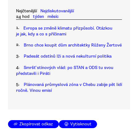
Nejčtenější
Nejdiskutovanější
24 hod
týden
měsíc
1.
Evropa se změně klimatu přizpůsobí. Otázkou
je jak, kdy a co s příčinami
2.
Brno chce koupit dům architektky Růženy Žertové
3.
Padesát odstínů lži a nová nekulturní politika
4.
Smršť stínových vlád: po STAN a ODS tu svou
představili i Piráti
5.
Plánovaná průmyslová zóna v Chebu zabije pět lidí
ročně. Vinou emisí
Zkopírovat odkaz
Vytisknout