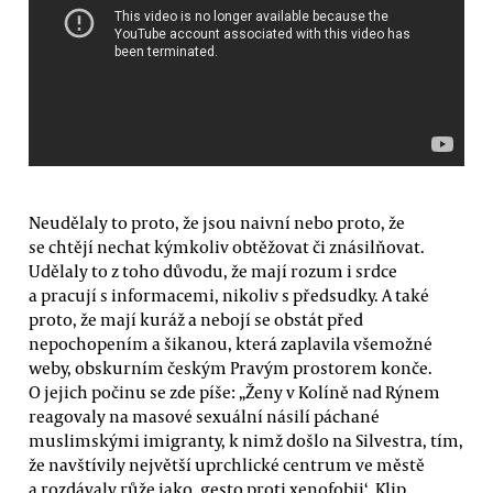
Neudělaly to proto, že jsou naivní nebo proto, že
se chtějí nechat kýmkoliv obtěžovat či znásilňovat.
Udělaly to z toho důvodu, že mají rozum i srdce
a pracují s informacemi, nikoliv s předsudky. A také
proto, že mají kuráž a nebojí se obstát před
nepochopením a šikanou, která zaplavila všemožné
weby, obskurním českým Pravým prostorem konče.
O jejich počinu se zde píše: „Ženy v Kolíně nad Rýnem
reagovaly na masové sexuální násilí páchané
muslimskými imigranty, k nimž došlo na Silvestra, tím,
že navštívily největší uprchlické centrum ve městě
a rozdávaly růže jako ‚gesto proti xenofobii‘. Klip