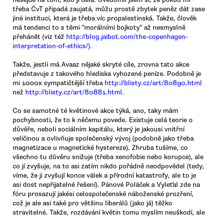
třeba ČvT připadá zaujatá, můžu prostě zbytek peněz dát zase
jiné instituci, která je třeba víc propalestinská. Takže, člověk
má tendenci to s těmi "morálními bojkoty" až nesmyslně
přehánět (viz též
http://blog.jaibot.com/the-copenhagen-
interpretation-of-ethics/).
Takže, jestli má Avaaz nějaké skryté cíle, zrovna tato akce
představuje z takového hlediska vyhozené peníze. Podobně je
mi 1000x sympatičtější třeba
http://blisty.cz/art/80890.html
než
http://blisty.cz/art/80881.html.
Co se samotné té květinové akce týká, ano, taky mám
pochybnosti, že to k něčemu povede. Existuje celá teorie o
důvěře, neboli sociálním kapitálu, který je jakousi vnitřní
veličinou a ovlivňuje společenský vývoj (podobně jako třeba
magnetizace u magnetické hystereze). Zhruba tušíme, co
všechno tu důvěru snižuje (třeba xenofobie nebo korupce), ale
co jí zvyšuje, na to asi zatím nikdo pořádně neodpovědel (tedy,
víme, že ji zvyšují konce válek a přírodní katastrofy, ale to je
asi dost nepřijatelné řešení). Pánové Poláček a Vyleťal zde na
fóru prosazují jakési celospolečenské náboženské prozření,
což je ale asi také pro většinu liberálů (jako já) těžko
stravitelné. Takže, rozdávání květin tomu myslím neuškodí, ale