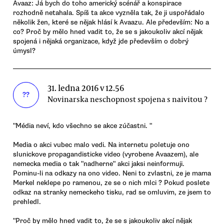
Avaaz: Já bych do toho americký scénář a konspirace
rozhodně netahala. Spíš ta akce vyzněla tak, že ji uspořádalo
několik žen, které se nějak hlásí k Avaazu. Ale především: No a
co? Proč by mělo hned vadit to, že se s jakoukoliv akcí nějak
spojená i nějaká organizace, když jde především o dobrý
úmysl?
31. ledna 2016 v 12.56
??
Novinarska neschopnost spojena s naivitou ?
"Média neví, kdo všechno se akce zúčastni. "
Media o akci vubec malo vedi. Na internetu poletuje ono
slunickove propagandisticke video (vyrobene Avaazem), ale
nemecka media o tak "nadherne" akci jaksi neinformuji.
Pominu-li na odkazy na ono video. Neni to zvlastni, ze je mama
Merkel neklepe po ramenou, ze se o nich mlci ? Pokud poslete
odkaz na stranky nemeckeho tisku, rad se omluvim, ze jsem to
prehledl.
"Proč by mělo hned vadit to, že se s jakoukoliv akcí nějak