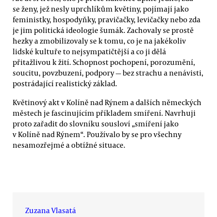
se ženy, jež nesly uprchlíkům květiny, pojímají jako
feministky, hospodyňky, pravičačky, levičačky nebo zda
je jim politická ideologie šumák. Zachovaly se prostě
hezky a zmobilizovaly se k tomu, co je na jakékoliv
lidské kultuře to nejsympatičtější a co ji dělá
přitažlivou k žití. Schopnost pochopení, porozumění,
soucitu, povzbuzení, podpory — bez strachu a nenávisti,
postrádající realistický základ.
Květinový akt v Kolíně nad Rýnem a dalších německých
městech je fascinujícím příkladem smíření. Navrhuji
proto zařadit do slovníku sousloví „smíření jako
v Kolíně nad Rýnem“. Používalo by se pro všechny
nesamozřejmé a obtížné situace.
Zuzana Vlasatá