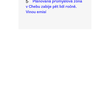
5.
Plánovaná průmyslová zóna
v Chebu zabije pět lidí ročně.
Vinou emisí