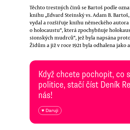
Těchto trestných činů se Bartoš podle ozna
knihu „Edvard Steinský vs. Adam B. Bartoš
vydal a rozšiřuje knihu německého autor
o holocaustu“, která zpochybňuje holokaus
sionských mudrců“, jež byla napsána proto,
Židům a již v roce 1921 byla odhalena jako
Když chcete pochopit, co 
politice, stačí číst Deník
nás!
♥ Daruji