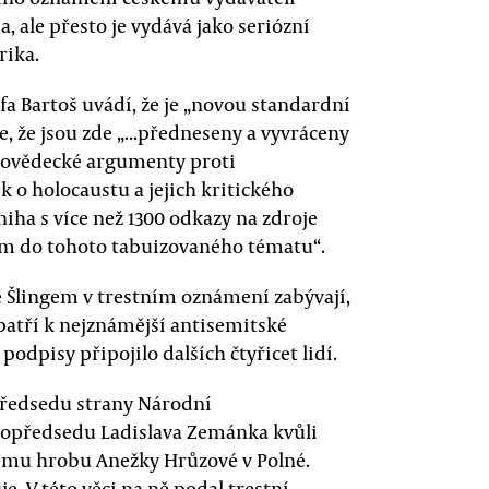
 ale přesto je vydává jako seriózní
rika.
a Bartoš uvádí, že je „novou standardní
, že jsou zde „...předneseny a vyvráceny
udovědecké argumenty proti
k o holocaustu a jejich kritického
ha s více než 1300 odkazy na zdroje
dem do tohoto tabuizovaného tématu“.
 Šlingem v trestním oznámení zabývají,
patří k nejznámější antisemitské
odpisy připojilo dalších čtyřicet lidí.
n předsedu strany Národní
topředsedu Ladislava Zemánka kvůli
kému hrobu Anežky Hrůzové v Polné.
je. V této věci na ně podal trestní