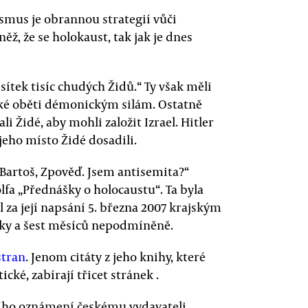
ismus je obrannou strategií vůči
ěž, že se holokaust, tak jak je dnes
ítek tisíc chudých Židů.“ Ty však měli
cké oběti démonickým silám. Ostatně
i Židé, aby mohli založit Izrael. Hitler
jeho místo Židé dosadili.
Bartoš, Zpověď. Jsem antisemita?“
fa „Přednášky o holocaustu“. Ta byla
 za její napsání 5. března 2007 krajským
y a šest měsíců nepodmíněně.
stran
. Jenom citáty z jeho knihy, které
cké, zabírají třicet stránek .
tního oznámení českému vydavateli