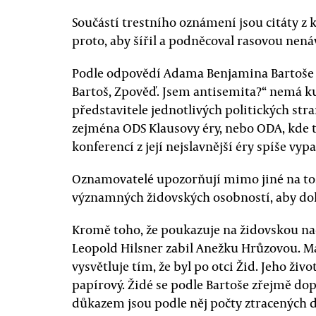
Součástí trestního oznámení jsou citáty z k
proto, aby šířil a podněcoval rasovou nená
Podle odpovědí Adama Benjamina Bartoše v
Bartoš, Zpověď. Jsem antisemita?“ nemá k
představitele jednotlivých politických stra
zejména ODS Klausovy éry, nebo ODA, kde t
konferencí z její nejslavnější éry spíše vyp
Oznamovatelé upozorňují mimo jiné na to,
významných židovských osobností, aby dokáz
Kromě toho, že poukazuje na židovskou nad
Leopold Hilsner zabil Anežku Hrůzovou. 
vysvětluje tím, že byl po otci Žid. Jeho živ
papírový. Židé se podle Bartoše zřejmě dopu
důkazem jsou podle něj počty ztracených d