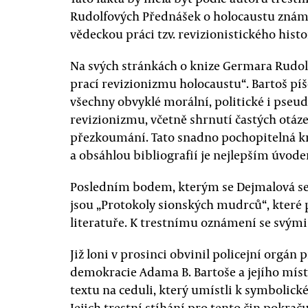
Rudolfových Přednášek o holocaustu známa,
vědeckou práci tzv. revizionistického histo
Na svých stránkách o knize Germara Rudolf
prací revizionizmu holocaustu“. Bartoš píše
všechny obvyklé morální, politické i pse
revizionizmu, včetně shrnutí častých otáze
přezkoumání. Tato snadno pochopitelná kni
a obsáhlou bibliografií je nejlepším úvo
Posledním bodem, kterým se Dejmalová se
jsou „Protokoly sionských mudrců“, které 
literatuře. K trestnímu oznámení se svými p
Již loni v prosinci obvinil policejní orgá
demokracie Adama B. Bartoše a jejího mís
textu na ceduli, který umístli k symbolic
Jejich trestní stíhání pro tento čin pokraču