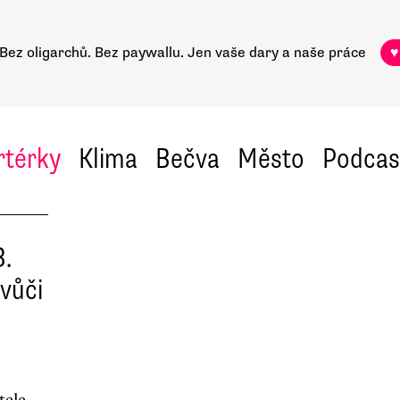
Bez oligarchů. Bez paywallu.
Jen vaše dary a naše práce
♥
rtérky
Klima
Bečva
Město
Podcas
B.
vůči
tele