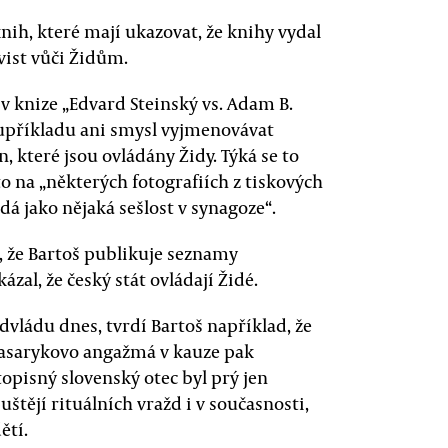
nih, které mají ukazovat, že knihy vydal
vist vůči Židům.
 knize „Edvard Steinský vs. Adam B.
upříkladu ani smysl vyjmenovávat
n, které jsou ovládány Židy. Týká se to
o na „některých fotografiích z tiskových
adá jako nějaká sešlost v synagoze“.
 že Bartoš publikuje seznamy
al, že český stát ovládají Židé.
vládu dnes, tvrdí Bartoš například, že
Masarykovo angažmá v kauze pak
otopisný slovenský otec byl prý jen
štějí rituálních vražd i v současnosti,
ětí.