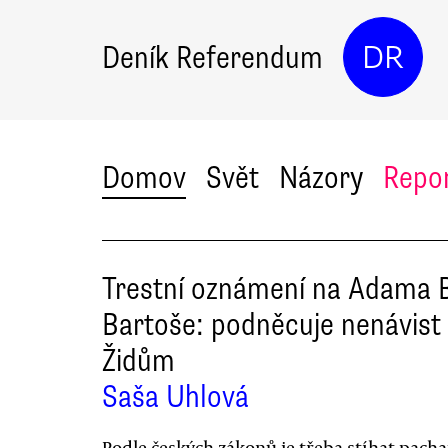
Deník Referendum
DR
Domov
Svět
Názory
Repo
Trestní oznámení na Adama 
Bartoše: podněcuje nenávist 
Židům
Saša Uhlová
Podle českých zákonů je třeba stíhat pacha