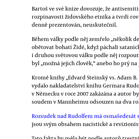
Bartoš ve své knize dovozuje, že antisemit
rozpínavosti židovského etnika a tvrdí rovn
denně prezentován, neuskutečnil.
Během války podle něj zemřelo „několik des
obětovat bohatí Židé, když páchali satani
i druhou světovou válku podle něj rozpoutal
byl „možná jejich člověk,“ anebo ho prý na 
Kromě knihy „Edvard Steinský vs. Adam B. 
vydalo nakladatelství knihu Germara Rudol
v Německu v roce 2007 zakázána a autor byl
soudem v Mannheimu odsouzen na dva rok
Rozsudek nad Rudolfem má osmašedesát 
jsou svým obsahem nacistické a revizionisti
Tato fakta by měla být podle autorů tres