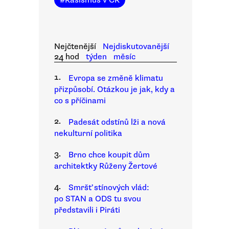
#
Rasismus v ČR
Nejčtenější
Nejdiskutovanější
24 hod
týden
měsíc
1.
Evropa se změně klimatu
přizpůsobí. Otázkou je jak, kdy a
co s příčinami
2.
Padesát odstínů lži a nová
nekulturní politika
3.
Brno chce koupit dům
architektky Růženy Žertové
4.
Smršť stínových vlád:
po STAN a ODS tu svou
představili i Piráti