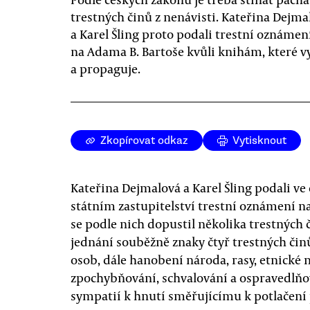
trestných činů z nenávisti. Kateřina Dejma
a Karel Šling proto podali trestní oznámen
na Adama B. Bartoše kvůli knihám, které v
a propaguje.
Zkopírovat odkaz
Vytisknout
Kateřina Dejmalová a Karel Šling podali ve
státním zastupitelství trestní oznámení 
se podle nich dopustil několika trestných
jednání souběžně znaky čtyř trestných čin
osob, dále hanobení národa, rasy, etnické 
zpochybňování, schvalování a ospravedlňo
sympatií k hnutí směřujícímu k potlačení 