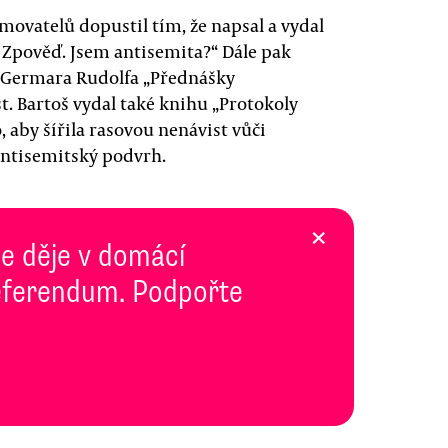
movatelů dopustil tím, že napsal a vydal
, Zpověď. Jsem antisemita?“ Dále pak
a Germara Rudolfa „Přednášky
t. Bartoš vydal také knihu „Protokoly
 aby šířila rasovou nenávist vůči
 antisemitský podvrh.
×
se děje v domácí
 Referendum. Podpořte