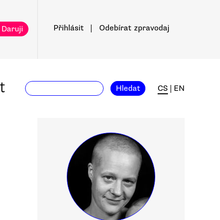
Přihlásit
|
Odebírat
zpravodaj
 Daruji
t
Hledat
CS
|
EN