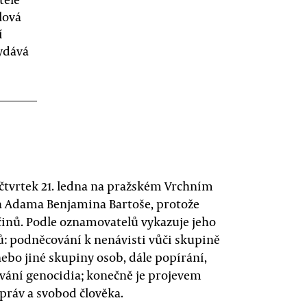
lová
í
ydává
 čtvrtek 21. ledna na pražském Vrchním
na Adama Benjamina Bartoše, protože
 činů. Podle oznamovatelů vykazuje jeho
ů: podněcování k nenávisti vůči skupině
nebo jiné skupiny osob, dále popírání,
vání genocidia; konečně je projevem
práv a svobod člověka.