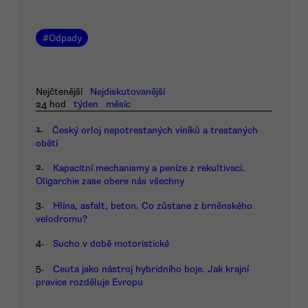
#
Odpady
Nejčtenější
Nejdiskutovanější
24 hod
týden
měsíc
1.
Český orloj nepotrestaných viníků a trestaných
obětí
2.
Kapacitní mechanismy a peníze z rekultivací.
Oligarchie zase obere nás všechny
3.
Hlína, asfalt, beton. Co zůstane z brněnského
velodromu?
4.
Sucho v době motoristické
5.
Ceuta jako nástroj hybridního boje. Jak krajní
pravice rozděluje Evropu