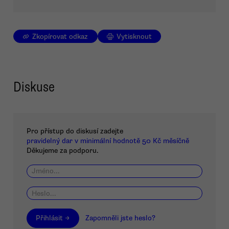
Zkopírovat odkaz
Vytisknout
Diskuse
Pro přístup do diskusí zadejte
pravidelný dar v minimální hodnotě 50 Kč měsíčně
Děkujeme za podporu.
Přihlásit →
Zapomněli jste heslo?