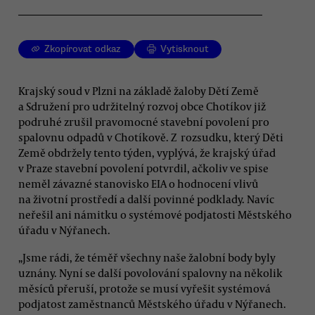
Zkopírovat odkaz
Vytisknout
Krajský soud v Plzni na základě žaloby Dětí Země
a Sdružení pro udržitelný rozvoj obce Chotíkov již
podruhé zrušil pravomocné stavební povolení pro
spalovnu odpadů v Chotíkově. Z rozsudku, který Děti
Země obdržely tento týden, vyplývá, že krajský úřad
v Praze stavební povolení potvrdil, ačkoliv ve spise
neměl závazné stanovisko EIA o hodnocení vlivů
na životní prostředí a další povinné podklady. Navíc
neřešil ani námitku o systémové podjatosti Městského
úřadu v Nýřanech.
„Jsme rádi, že téměř všechny naše žalobní body byly
uznány. Nyní se další povolování spalovny na několik
měsíců přeruší, protože se musí vyřešit systémová
podjatost zaměstnanců Městského úřadu v Nýřanech.