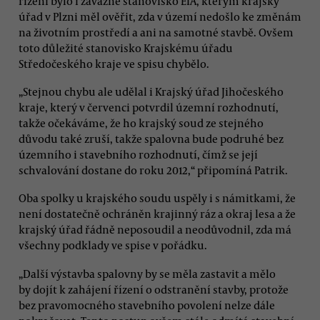
řízení bylo i závazné stanovisko EIA, kterým krajský
úřad v Plzni měl ověřit, zda v území nedošlo ke změnám
na životním prostředí a ani na samotné stavbě. Ovšem
toto důležité stanovisko Krajskému úřadu
Středočeského kraje ve spisu chybělo.
„Stejnou chybu ale udělal i Krajský úřad Jihočeského
kraje, který v červenci potvrdil územní rozhodnutí,
takže očekáváme, že ho krajský soud ze stejného
důvodu také zruší, takže spalovna bude podruhé bez
územního i stavebního rozhodnutí, čímž se její
schvalování dostane do roku 2012,“ připomíná Patrik.
Oba spolky u krajského soudu uspěly i s námitkami, že
není dostatečně ochráněn krajinný ráz a okraj lesa a že
krajský úřad řádně neposoudil a neodůvodnil, zda má
všechny podklady ve spise v pořádku.
„Další výstavba spalovny by se měla zastavit a mělo
by dojít k zahájení řízení o odstranění stavby, protože
bez pravomocného stavebního povolení nelze dále