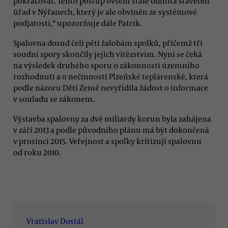
pokračovat. Tento postup ovšem stále odmítá stavební
úřad v Nýřanech, který je ale obviněn ze systémové
podjatosti,“ upozorňuje dále Patrik.
Spalovna dosud čelí pěti žalobám spolků, přičemž tři
soudní spory skončily jejich vítězstvím. Nyní se čeká
na výsledek druhého sporu o zákonnosti územního
rozhodnutí a o nečinnosti Plzeňské teplárenské, která
podle názoru Dětí Země nevyřídila žádost o informace
v souladu se zákonem.
Výstavba spalovny za dvě miliardy korun byla zahájena
v září 2013 a podle původního plánu má být dokončená
v prosinci 2015. Veřejnost a spolky kritizují spalovnu
od roku 2010.
Vratislav Dostál