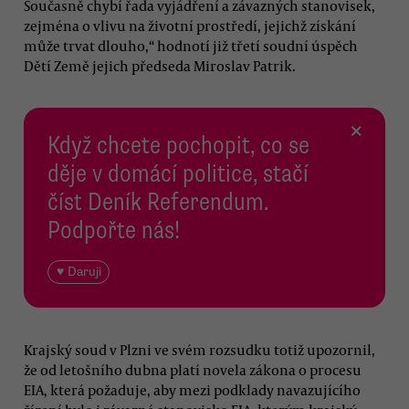
Současně chybí řada vyjádření a závazných stanovisek,
zejména o vlivu na životní prostředí, jejichž získání
může trvat dlouho,“ hodnotí již třetí soudní úspěch
Dětí Země jejich předseda Miroslav Patrik.
×
Když chcete pochopit, co se
děje v domácí politice, stačí
číst Deník Referendum.
Podpořte nás!
♥ Daruji
Krajský soud v Plzni ve svém rozsudku totiž upozornil,
že od letošního dubna platí novela zákona o procesu
EIA, která požaduje, aby mezi podklady navazujícího