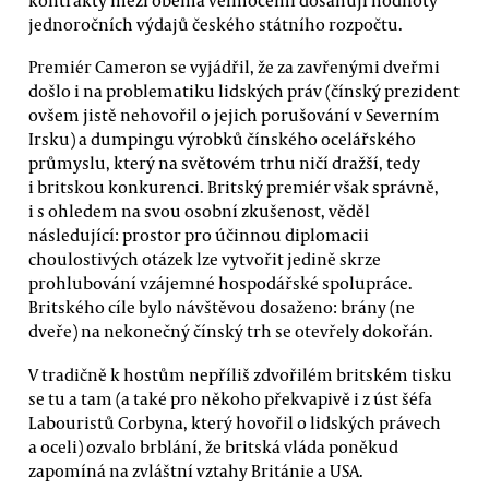
kontrakty mezi oběma velmocemi dosahují hodnoty
jednoročních výdajů českého státního rozpočtu.
Premiér Cameron se vyjádřil, že za zavřenými dveřmi
došlo i na problematiku lidských práv (čínský prezident
ovšem jistě nehovořil o jejich porušování v Severním
Irsku) a dumpingu výrobků čínského ocelářského
průmyslu, který na světovém trhu ničí dražší, tedy
i britskou konkurenci. Britský premiér však správně,
i s ohledem na svou osobní zkušenost, věděl
následující: prostor pro účinnou diplomacii
choulostivých otázek lze vytvořit jedině skrze
prohlubování vzájemné hospodářské spolupráce.
Britského cíle bylo návštěvou dosaženo: brány (ne
dveře) na nekonečný čínský trh se otevřely dokořán.
V tradičně k hostům nepříliš zdvořilém britském tisku
se tu a tam (a také pro někoho překvapivě i z úst šéfa
Labouristů Corbyna, který hovořil o lidských právech
a oceli) ozvalo brblání, že britská vláda poněkud
zapomíná na zvláštní vztahy Británie a USA.