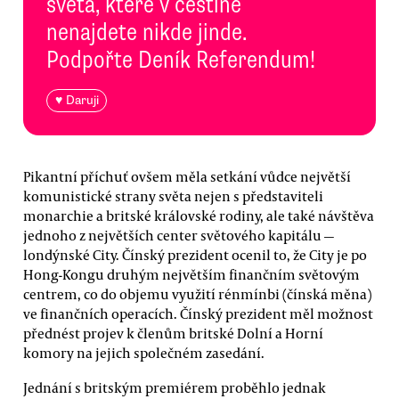
světa, které v češtině
nenajdete nikde jinde.
Podpořte Deník Referendum!
♥ Daruji
Pikantní příchuť ovšem měla setkání vůdce největší
komunistické strany světa nejen s představiteli
monarchie a britské královské rodiny, ale také návštěva
jednoho z největších center světového kapitálu —
londýnské City. Čínský prezident ocenil to, že City je po
Hong-Kongu druhým největším finančním světovým
centrem, co do objemu využití rénmínbi (čínská měna)
ve finančních operacích. Čínský prezident měl možnost
přednést projev k členům britské Dolní a Horní
komory na jejich společném zasedání.
Jednání s britským premiérem proběhlo jednak