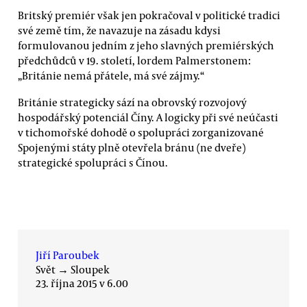
Britský premiér však jen pokračoval v politické tradici
své země tím, že navazuje na zásadu kdysi
formulovanou jedním z jeho slavných premiérských
předchůdců v 19. století, lordem Palmerstonem:
„Británie nemá přátele, má své zájmy.“
Británie strategicky sází na obrovský rozvojový
hospodářský potenciál Číny. A logicky při své neúčasti
v tichomořské dohodě o spolupráci zorganizované
Spojenými státy plně otevřela bránu (ne dveře)
strategické spolupráci s Čínou.
Jiří Paroubek
Svět
→
Sloupek
23. října 2015 v 6.00