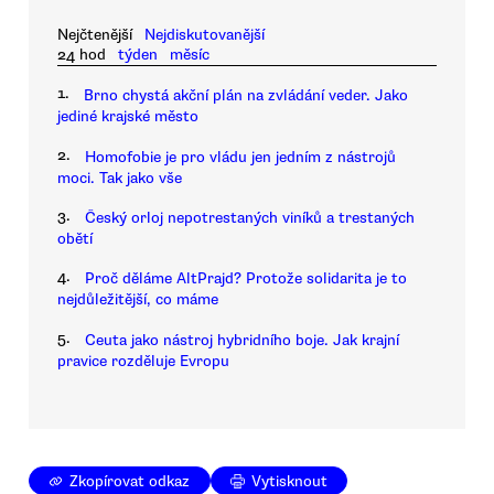
Nejčtenější
Nejdiskutovanější
24 hod
týden
měsíc
1.
Brno chystá akční plán na zvládání veder. Jako
jediné krajské město
2.
Homofobie je pro vládu jen jedním z nástrojů
moci. Tak jako vše
3.
Český orloj nepotrestaných viníků a trestaných
obětí
4.
Proč děláme AltPrajd? Protože solidarita je to
nejdůležitější, co máme
5.
Ceuta jako nástroj hybridního boje. Jak krajní
pravice rozděluje Evropu
Zkopírovat odkaz
Vytisknout