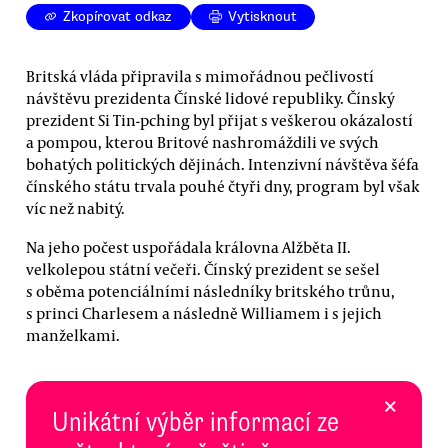
Zkopírovat odkaz
Vytisknout
Britská vláda připravila s mimořádnou pečlivostí
návštěvu prezidenta Čínské lidové republiky. Čínský
prezident Si Tin-pching byl přijat s veškerou okázalostí
a pompou, kterou Britové nashromáždili ve svých
bohatých politických dějinách. Intenzivní návštěva šéfa
čínského státu trvala pouhé čtyři dny, program byl však
víc než nabitý.
Na jeho počest uspořádala královna Alžběta II.
velkolepou státní večeři. Čínský prezident se sešel
s oběma potenciálními následníky britského trůnu,
s princi Charlesem a následně Williamem i s jejich
manželkami.
×
Unikátní výběr informací ze