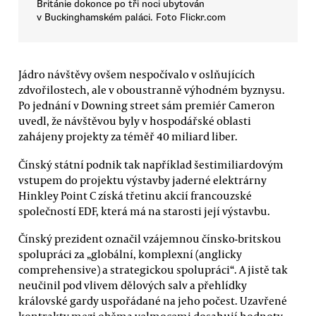
Británie dokonce po tři noci ubytován
v Buckinghamském paláci. Foto Flickr.com
Jádro návštěvy ovšem nespočívalo v oslňujících
zdvořilostech, ale v oboustranně výhodném byznysu.
Po jednání v Downing street sám premiér Cameron
uvedl, že návštěvou byly v hospodářské oblasti
zahájeny projekty za téměř 40 miliard liber.
Čínský státní podnik tak například šestimiliardovým
vstupem do projektu výstavby jaderné elektrárny
Hinkley Point C získá třetinu akcií francouzské
společností EDF, která má na starosti její výstavbu.
Čínský prezident označil vzájemnou čínsko-britskou
spolupráci za „globální, komplexní (anglicky
comprehensive) a strategickou spolupráci“. A jistě tak
neučinil pod vlivem dělových salv a přehlídky
královské gardy uspořádané na jeho počest. Uzavřené