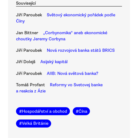
Související
Jiří Paroubek
Světový ekonomický pořádek podle
Číny
Jan Bittner
„Corbynomika“ aneb ekonomické
choutky Jeremy Corbyna
Jiří Paroubek
Nová rozvojová banka států BRICS
Jiří Dolejš
Asijský kapitál
Jiří Paroubek
AIIB: Nová světová banka?
Tomáš Profant
Reformy vo Svetovej banke
a reakcia z Ázie
#
Hospodářství a obchod
#
Čína
#
Velká Británie