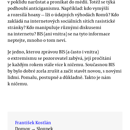
v poklidu narůstat a pronikat do médií. Totéž se týká
podhoubí anticiganismu. Například: kdo vymýšlí
a rozesílá hoaxy — lži o údajných výhodách Romů? Kdo
zakládá na internetových sociálních sítích rasistické
stránky? Kdo manipuluje různými diskusemi
na internetu? BIS (ani vnitra) se na tyto informace
neptejte, mnoho o tom neví.
Je jedno, kterou zprávou BIS (a často i vnitra)
o extremismu se pozorovatel zabývá, její pročítání
je každým rokem stále více k ničemu. Současnou BIS
by bylo dobré zcela zrušit a začít stavět novou, s novými
lidmi. Pomalu, postupně a důkladně. Takto je nám
k ničemu.
František Kostlán
Domov
→
Sloupek