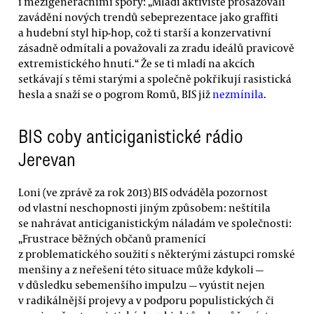
i mezigeneračními spory: „Mladí aktivisté prosazovali
zavádění nových trendů sebeprezentace jako graffiti
a hudební styl hip-hop, což ti starší a konzervativní
zásadně odmítali a považovali za zradu ideálů pravicově
extremistického hnutí.“ Že se ti mladí na akcích
setkávají s těmi starými a společně pokřikují rasistická
hesla a snaží se o pogrom Romů, BIS již
nezmínila
.
BIS coby anticiganistické rádio
Jerevan
Loni (ve zprávě za rok 2013) BIS odváděla pozornost
od vlastní neschopnosti jiným způsobem: neštítila
se nahrávat anticiganistickým náladám ve společnosti:
„Frustrace běžných občanů pramenící
z problematického soužití s některými zástupci romské
menšiny a z neřešení této situace může kdykoli —
v důsledku sebemenšího impulzu — vyústit nejen
v radikálnější projevy a v podporu populistických či