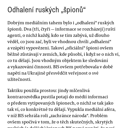
Odhalení ruských „špionů“
Dobrým mediálním tahem bylo i „odhalení“ ruských
špionů. Dva (tři, čtyři — informace se rozcházejí) ruští
agenti, o nichž každý, kdo se tím zabývá, už dlouho
věděl, co jsou zač, byli ve vhodnou chvíli „odhaleni“
a vzápětí vypovězeni. Takoví „oficiální“ špioni ovšem
běžně zůstávají v zemích, kde působí, i když se o nich ví,
co tu dělají. Jsou vhodným objektem ke sledování
a vykazování činnosti. BIS ovšem potřebovala v době
napětí na Ukrajině přesvědčit veřejnost o své
užitečnosti.
Taktiku použila prostou: jindy mlčenlivá
kontrarozvědka pustila potají do médií informaci
o předem vytipovaných špionech, o nichž se tak jako
tak ví, co konkrétně tu dělají. Vypukla mediální aféra,
v níž BIS sehrála roli „zachránce národa“. Problém
ovšem spočívá v tom, že o těch skutečných, skrytých