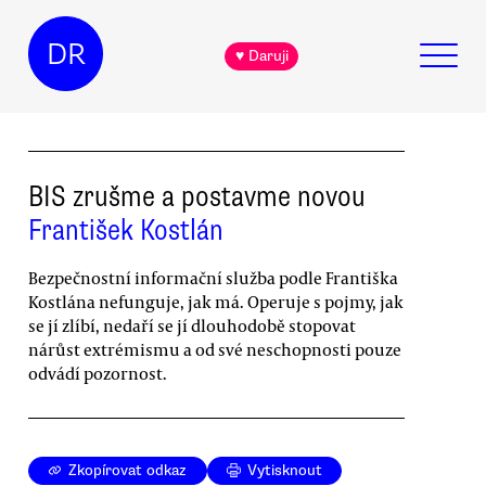
DR
♥ Daruji
BIS zrušme a postavme novou
František Kostlán
Bezpečnostní informační služba podle Františka
Kostlána nefunguje, jak má. Operuje s pojmy, jak
se jí zlíbí, nedaří se jí dlouhodobě stopovat
nárůst extrémismu a od své neschopnosti pouze
odvádí pozornost.
Zkopírovat odkaz
Vytisknout