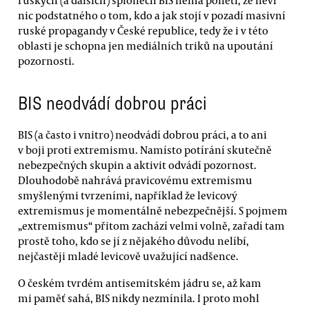
ruských (a dalších) špionech BIS nemá ponětí, že neví
nic podstatného o tom, kdo a jak stojí v pozadí masivní
ruské propagandy v České republice, tedy že i v této
oblasti je schopna jen mediálních triků na upoutání
pozornosti.
BIS neodvádí dobrou práci
BIS (a často i vnitro) neodvádí dobrou práci, a to ani
v boji proti extremismu. Namísto potírání skutečně
nebezpečných skupin a aktivit odvádí pozornost.
Dlouhodobě nahrává pravicovému extremismu
smyšlenými tvrzeními, například že levicový
extremismus je momentálně nebezpečnější. S pojmem
„extremismus“ přitom zachází velmi volně, zařadí tam
prostě toho, kdo se jí z nějakého důvodu nelíbí,
nejčastěji mladé levicově uvažující nadšence.
O českém tvrdém antisemitském jádru se, až kam
mi paměť sahá, BIS nikdy nezmínila. I proto mohl