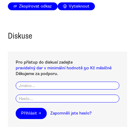
Zkopírovat odkaz
Vytisknout
Diskuse
Pro přístup do diskusí zadejte
pravidelný dar v minimální hodnotě 50 Kč měsíčně
Děkujeme za podporu.
Přihlásit →
Zapomněli jste heslo?