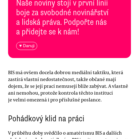
Naše noviny stojí v první linii
boje za svobodné novinářství
a lidská práva. Podpořte nás
a přidejte se k nám!
♥ Daruji
BIS má ovšem docela dobrou mediální taktiku, která
zastírá vlastní nedostatečnost, takže občané mají
dojem, že se její prací nemusejí blíže zabývat. A vlastně
ani nemohou, protože kontrola těchto institucí
je velmi omezená i pro příslušné poslance.
Pohádkový klid na práci
V průběhu doby svědčilo o amatérismu BIS a dalších