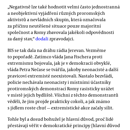
„Negativně lze také hodnotit velmi často jednostranná
a neobjektivní vyjádření různých proromských
aktivistů a nevládních skupin, která označovala
za příčinu neutěšené situace pouze majoritní
společnost a Romy zbavovala jakékoli odpovědnosti
za daný stav,“
dodali
zpravodajci.
BIS se tak dala na dráhu rádia Jerevan. Vezměme
to popořadě. Zatímco vláda Jana Fischera proti
extremismu bojovala, jak je v demokracii obvyklé,
vláda Petra Nečase se tvářila, jakoby neonacisté a další
pravicoví extremisté neexistovali. Nastalo bezvládí,
policie nechávala neonacisty i místními účastníky
protiromských demonstrací Romy rasisticky urážet
v místě jejich bydliště. Všichni z těchto demonstrantů
věděli, že jim projde prakticky cokoli, a jak známo
s jídlem roste chuť — extremistické akce začaly sílit.
Tohle byl a dosud bohužel je hlavní důvod, proč lidé
přestávají věřit v demokratické principy (hlavní důvod