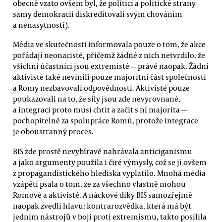
obecně vzato ovšem byl, že politici a politické strany
samy demokracii diskreditovali svým chováním
a nenasytností).
Média ve skutečnosti informovala pouze o tom, že akce
pořádají neonacisté, přičemž žádné z nich netvrdilo, že
všichni účastníci jsou extremisté — právě naopak. Žádní
aktivisté také nevinili pouze majoritní část společnosti
a Romy nezbavovali odpovědnosti. Aktivisté pouze
poukazovali na to, že síly jsou zde nevyrovnané,
a integraci proto musí chtít a začít s ní majorita —
pochopitelně za spolupráce Romů, protože integrace
je oboustranný proces.
BIS zde prostě nevybíravě nahrávala anticiganismu
a jako argumenty použila i čiré výmysly, což se jí ovšem
z propagandistického hlediska vyplatilo. Mnohá média
vzápětí psala o tom, že za všechno vlastně mohou
Romové a aktivisté. A náckové díky BIS samozřejmě
naopak zvedli hlavu: kontrarozvědka, která má být
jedním nástrojů v boji proti extremismu, takto posílila