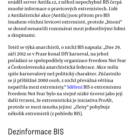
uváděl server Antifa.cz, z něhož nepochybně BIS čerpá
mnohé informace o pravicových extremistech. Lidé
z Antifašistické akce (Antifa) jsou přitom pro BIS
šmahem všichni levicoví extremisté, protože „bisoni“
se dosud nenaučili rozeznávat mezi jednotlivými lidmi
a skupinami.
Totéž se týká anarchistů, o nichž BIS napsala: „Dne 29.
září 2012 se v Praze konal DIY karneval, na jehož
pořádání se spolupodílely organizace Freedom Not Fear
a Československá anarchistická federace. Akce měla
spíše karnevalový než politický charakter. Zúčastnilo
se jí přibližně 2000 osob, z nichž převážná většina
nepatřila mezi extremisty.“
Sdělení
BIS o extremismu
Freedom Not Fear bylo na stejně nízké úrovni jako její
další tvrzení, že extremistická je iniciativa ProAlt,
protože se mezi mnoha jejími „členy“ pohybuje
několik extremistů (z pohledu BIS).
Dezinformace BIS