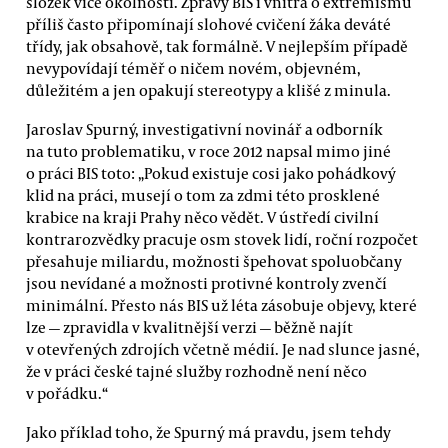
složek více okolností. Zprávy BIS i vnitra o extremismu
příliš často připomínají slohové cvičení žáka deváté
třídy, jak obsahově, tak formálně. V nejlepším případě
nevypovídají téměř o ničem novém, objevném,
důležitém a jen opakují stereotypy a klišé z minula.
Jaroslav Spurný, investigativní novinář a odborník
na tuto problematiku, v roce 2012 napsal mimo jiné
o práci BIS toto: „Pokud existuje cosi jako pohádkový
klid na práci, musejí o tom za zdmi této prosklené
krabice na kraji Prahy něco vědět. V ústředí civilní
kontrarozvědky pracuje osm stovek lidí, roční rozpočet
přesahuje miliardu, možnosti špehovat spoluobčany
jsou nevídané a možnosti protivné kontroly zvenčí
minimální. Přesto nás BIS už léta zásobuje objevy, které
lze — zpravidla v kvalitnější verzi — běžně najít
v otevřených zdrojích včetně médií. Je nad slunce jasné,
že v práci české tajné služby rozhodně není něco
v pořádku.“
Jako příklad toho, že Spurný má pravdu, jsem tehdy