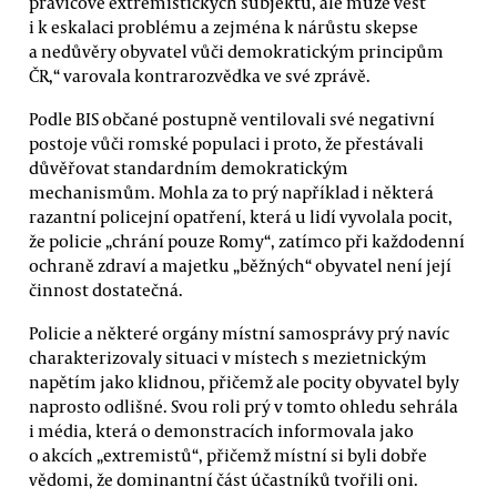
pravicově extremistických subjektů, ale může vést
i k eskalaci problému a zejména k nárůstu skepse
a nedůvěry obyvatel vůči demokratickým principům
ČR,“ varovala kontrarozvědka ve své zprávě.
Podle BIS občané postupně ventilovali své negativní
postoje vůči romské populaci i proto, že přestávali
důvěřovat standardním demokratickým
mechanismům. Mohla za to prý například i některá
razantní policejní opatření, která u lidí vyvolala pocit,
že policie „chrání pouze Romy“, zatímco při každodenní
ochraně zdraví a majetku „běžných“ obyvatel není její
činnost dostatečná.
Policie a některé orgány místní samosprávy prý navíc
charakterizovaly situaci v místech s mezietnickým
napětím jako klidnou, přičemž ale pocity obyvatel byly
naprosto odlišné. Svou roli prý v tomto ohledu sehrála
i média, která o demonstracích informovala jako
o akcích „extremistů“, přičemž místní si byli dobře
vědomi, že dominantní část účastníků tvořili oni.