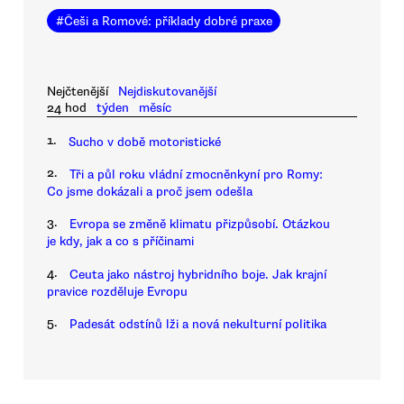
#
Češi a Romové: příklady dobré praxe
Nejčtenější
Nejdiskutovanější
24 hod
týden
měsíc
1.
Sucho v době motoristické
2.
Tři a půl roku vládní zmocněnkyní pro Romy:
Co jsme dokázali a proč jsem odešla
3.
Evropa se změně klimatu přizpůsobí. Otázkou
je kdy, jak a co s příčinami
4.
Ceuta jako nástroj hybridního boje. Jak krajní
pravice rozděluje Evropu
5.
Padesát odstínů lži a nová nekulturní politika