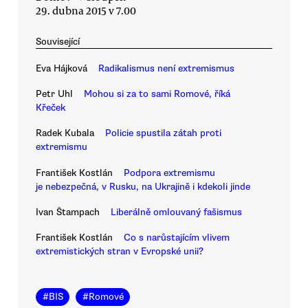
29. dubna 2015 v 7.00
Související
Eva Hájková
Radikalismus není extremismus
Petr Uhl
Mohou si za to sami Romové, říká
Křeček
Radek Kubala
Policie spustila zátah proti
extremismu
František Kostlán
Podpora extremismu
je nebezpečná, v Rusku, na Ukrajině i kdekoli jinde
Ivan Štampach
Liberálně omlouvaný fašismus
František Kostlán
Co s narůstajícím vlivem
extremistických stran v Evropské unii?
#
BIS
#
Romové