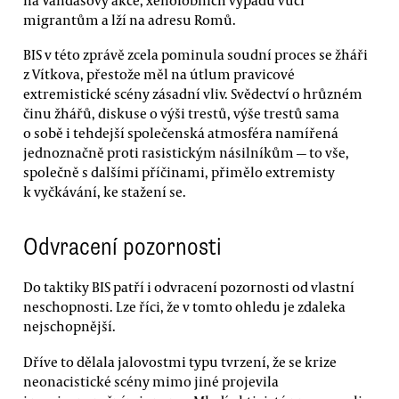
migrantům a lží na adresu Romů.
BIS v této zprávě zcela pominula soudní proces se žháři
z Vítkova, přestože měl na útlum pravicové
extremistické scény zásadní vliv. Svědectví o hrůzném
činu žhářů, diskuse o výši trestů, výše trestů sama
o sobě i tehdejší společenská atmosféra namířená
jednoznačně proti rasistickým násilníkům — to vše,
společně s dalšími příčinami, přimělo extremisty
k vyčkávání, ke stažení se.
Odvracení pozornosti
Do taktiky BIS patří i odvracení pozornosti od vlastní
neschopnosti. Lze říci, že v tomto ohledu je zdaleka
nejschopnější.
Dříve to dělala jalovostmi typu tvrzení, že se krize
neonacistické scény mimo jiné projevila