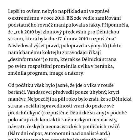
Lepší to ovšem nebylo například ani ve zprávě
o extremismu v roce 2010. BIS zde vedle zamlčování
podstatného rovněž manipulovala s fakty. Připomněla,
že „rok 2010 byl zlomový především pro Dělnickou
stranu, která byla dne 17. února 2010 rozpuštěna“.
Následoval výčet pravd, polopravd a výmyslů (takto
namíchanému koktejlu zpravodajci říkají
„dezinformace“) o tom, kterak se Dělnická strana
po svém rozpuštění proměnila z vlka v beránka,
změnila program, image a názory.
Od počátku však bylo jasné, že jde o vlka v rouše
beránčí. Vandasovci předvedli pouze úhybný, krycí
manévr. Nejpozději za půl roku bylo znát, že se Dělnická
strana sociální spravedlnosti vrací do pozice své
předchůdkyně (rozpuštěné Dělnické strany) v podobě
pokračujících kontaktů s německými neonacisty,
návratu českých neonacistických pouličních rváčů
(Národní odpor, Autonomní nacionalisté atd.)
na Vandasovy akce, xenofobních výpadů vůči