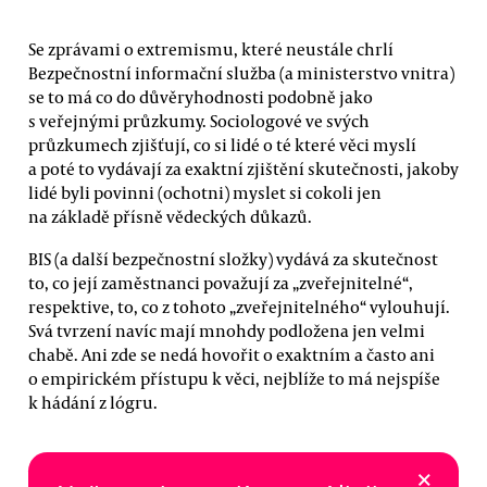
Se zprávami o extremismu, které neustále chrlí
Bezpečnostní informační služba (a ministerstvo vnitra)
se to má co do důvěryhodnosti podobně jako
s veřejnými průzkumy. Sociologové ve svých
průzkumech zjišťují, co si lidé o té které věci myslí
a poté to vydávají za exaktní zjištění skutečnosti, jakoby
lidé byli povinni (ochotni) myslet si cokoli jen
na základě přísně vědeckých důkazů.
BIS (a další bezpečnostní složky) vydává za skutečnost
to, co její zaměstnanci považují za „zveřejnitelné“,
respektive, to, co z tohoto „zveřejnitelného“ vylouhují.
Svá tvrzení navíc mají mnohdy podložena jen velmi
chabě. Ani zde se nedá hovořit o exaktním a často ani
o empirickém přístupu k věci, nejblíže to má nejspíše
k hádání z lógru.
×